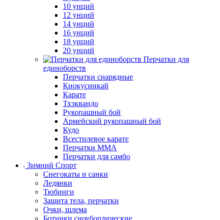
10 унций
12 унций
14 унций
16 унций
18 унций
20 унций
Перчатки для
единоборств
Перчатки снарядные
Киокусинкай
Карате
Тхэквандо
Рукопашный бой
Армейский рукопашный бой
Кудо
Всестилевое карате
Перчатки MMA
Перчатки для самбо
Зимний Спорт
Снегокаты и санки
Ледянки
Тюбинги
Защита тела, перчатки
Очки, шлема
Ботинки сноубордические