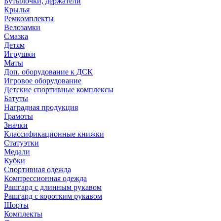
Бутылочки, держатели
Крылья
Ремкомплекты
Велозамки
Смазка
Детям
Игрушки
Маты
Доп. оборудование к ДСК
Игровое оборудование
Детские спортивные комплексы
Батуты
Наградная продукция
Грамоты
Значки
Классификационные книжки
Статуэтки
Медали
Кубки
Спортивная одежда
Компрессионная одежда
Рашгард с длинным рукавом
Рашгард с коротким рукавом
Шорты
Комплекты