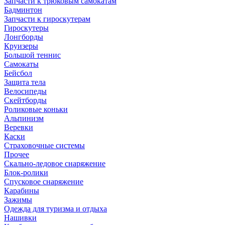
Запчасти к трюковым самокатам
Бадминтон
Запчасти к гироскутерам
Гироскутеры
Лонгборды
Круизеры
Большой теннис
Самокаты
Бейсбол
Защита тела
Велосипеды
Скейтборды
Роликовые коньки
Альпинизм
Веревки
Каски
Страховочные системы
Прочее
Скально-ледовое снаряжение
Блок-ролики
Спусковое снаряжение
Карабины
Зажимы
Одежда для туризма и отдыха
Нашивки