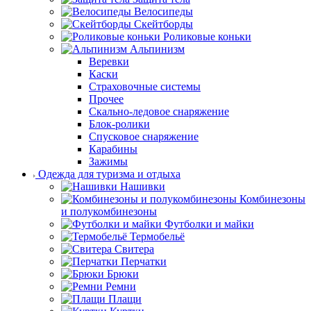
Велосипеды
Скейтборды
Роликовые коньки
Альпинизм
Веревки
Каски
Страховочные системы
Прочее
Скально-ледовое снаряжение
Блок-ролики
Спусковое снаряжение
Карабины
Зажимы
Одежда для туризма и отдыха
Нашивки
Комбинезоны
и полукомбинезоны
Футболки и майки
Термобельё
Свитера
Перчатки
Брюки
Ремни
Плащи