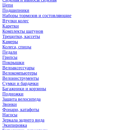
Цепи
Подшипники
Наборы тормозов и состовляющие
Втулки колес
Каретки
Комплекты шатунов
Трещотки, кассеты
Камеры
Колеса, спицы
Педали
Грипсы
Покрышки
Велоаксессуары
Велокомпьютеры
Велоинструменты
Сумки и бардачки
Багажники и корзины
Подножки
Защита велосипеда
Звонки
Фонари, катафоты
Насосы
Зеркала заднего вида
Экипировка