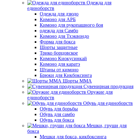
Одежда для
единоборств
Одежда для дзюдо
Кимоно для АРБ
Кимоно для рукопашного боя
одежда для Самбо
Кимоно для Тхэквондо
Форма для бокса
Шорты защитные
Трико борцовское
Кимоно Киокусинкай
Кимоно для каратэ
Штаны от кимоно
Брюки для Кикбоксинга
Шорты ММА
Сувенирная продукция
Оружие для
единоборств
Обувь для единоборств
Обувь для борьбы
Обувь для самбо
Обувь для бокса
Мешки, груши для
бокса
Мешки для бокса, кикбоксинга