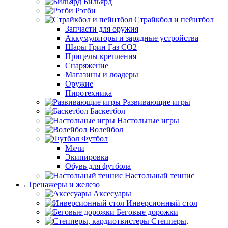
Бильярд
Рэгби
Страйкбол и пейнтбол
Запчасти для оружия
Аккумуляторы и зарядные устройства
Шары Грин Газ СО2
Прицелы крепления
Снаряжение
Магазины и лоадеры
Оружие
Пиротехника
Развивающие игры
Баскетбол
Настольные игры
Волейбол
Футбол
Мячи
Экипировка
Обувь для футбола
Настольный теннис
Тренажеры и железо
Аксесуары
Инверсионный стол
Беговые дорожки
Степперы,