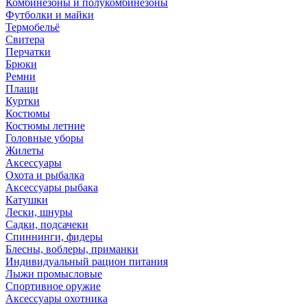
Комбинезоны и полукомбинезоны
Футболки и майки
Термобельё
Свитера
Перчатки
Брюки
Ремни
Плащи
Куртки
Костюмы
Костюмы летние
Головные уборы
Жилеты
Аксессуары
Охота и рыбалка
Аксессуары рыбака
Катушки
Лески, шнуры
Садки, подсачеки
Спиннинги, фидеры
Блесны, воблеры, приманки
Индивидуальный рацион питания
Лыжи промысловые
Спортивное оружие
Аксессуары охотника