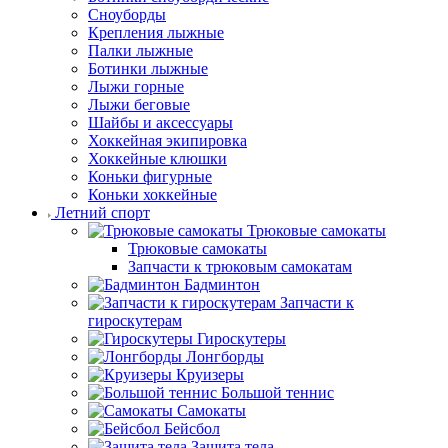
Сноуборды
Крепления лыжные
Палки лыжные
Ботинки лыжные
Лыжи горные
Лыжи беговые
Шайбы и аксессуары
Хоккейная экипировка
Хоккейные клюшки
Коньки фигурные
Коньки хоккейные
Летний спорт
Трюковые самокаты
Трюковые самокаты
Запчасти к трюковым самокатам
Бадминтон
Запчасти к
гироскутерам
Гироскутеры
Лонгборды
Круизеры
Большой теннис
Самокаты
Бейсбол
Защита тела