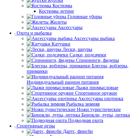
Куртки
Костюмы
Костюмы летние
Головные уборы
Жилеты
Аксессуары
Охота и рыбалка
Аксессуары рыбака
Катушки
Лески, шнуры
Садки, подсачеки
Спиннинги, фидеры
Блесны, воблеры,
приманки
Индивидуальный рацион питания
Лыжи промысловые
Спортивное оружие
Аксессуары охотника
Рыбалка зимняя
Ножи туристические
Бинокли, лупы, оптика
Подводная охота
Спортивные игры
Дартс, фрисби