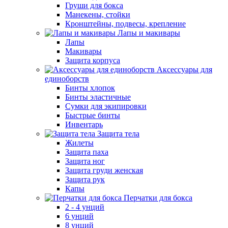
Груши для бокса
Манекены, стойки
Кронштейны, подвесы, крепление
Лапы и макивары
Лапы
Макивары
Защита корпуса
Аксессуары для
единоборств
Бинты хлопок
Бинты эластичные
Сумки для экипировки
Быстрые бинты
Инвентарь
Защита тела
Жилеты
Защита паха
Защита ног
Защита груди женская
Защита рук
Капы
Перчатки для бокса
2 - 4 унций
6 унций
8 унций