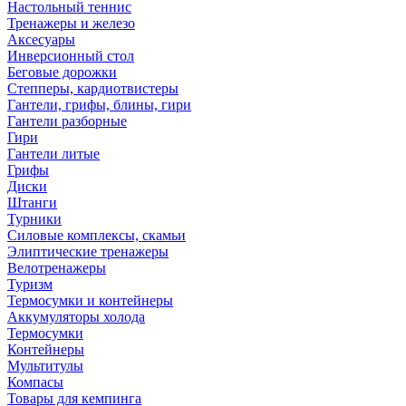
Настольный теннис
Тренажеры и железо
Аксесуары
Инверсионный стол
Беговые дорожки
Степперы, кардиотвистеры
Гантели, грифы, блины, гири
Гантели разборные
Гири
Гантели литые
Грифы
Диски
Штанги
Турники
Силовые комплексы, скамьи
Элиптические тренажеры
Велотренажеры
Туризм
Термосумки и контейнеры
Аккумуляторы холода
Термосумки
Контейнеры
Мультитулы
Компасы
Товары для кемпинга