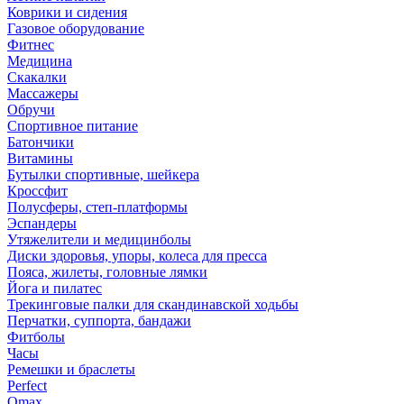
Коврики и сидения
Газовое оборудование
Фитнес
Медицина
Скакалки
Массажеры
Обручи
Спортивное питание
Батончики
Витамины
Бутылки спортивные, шейкера
Кроссфит
Полусферы, степ-платформы
Эспандеры
Утяжелители и медицинболы
Диски здоровья, упоры, колеса для пресса
Пояса, жилеты, головные лямки
Йога и пилатес
Трекинговые палки для скандинавской ходьбы
Перчатки, суппорта, бандажи
Фитболы
Часы
Ремешки и браслеты
Perfect
Omax