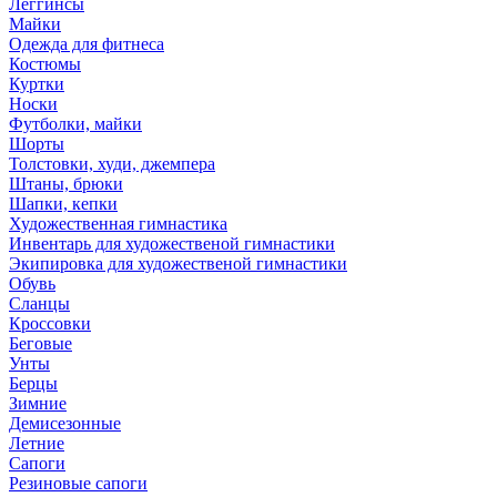
Леггинсы
Майки
Одежда для фитнеса
Костюмы
Куртки
Носки
Футболки, майки
Шорты
Толстовки, худи, джемпера
Штаны, брюки
Шапки, кепки
Художественная гимнастика
Инвентарь для художественой гимнастики
Экипировка для художественой гимнастики
Обувь
Сланцы
Кроссовки
Беговые
Унты
Берцы
Зимние
Демисезонные
Летние
Сапоги
Резиновые сапоги