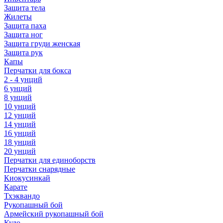
Защита тела
Жилеты
Защита паха
Защита ног
Защита груди женская
Защита рук
Капы
Перчатки для бокса
2 - 4 унций
6 унций
8 унций
10 унций
12 унций
14 унций
16 унций
18 унций
20 унций
Перчатки для единоборств
Перчатки снарядные
Киокусинкай
Карате
Тхэквандо
Рукопашный бой
Армейский рукопашный бой
Кудо