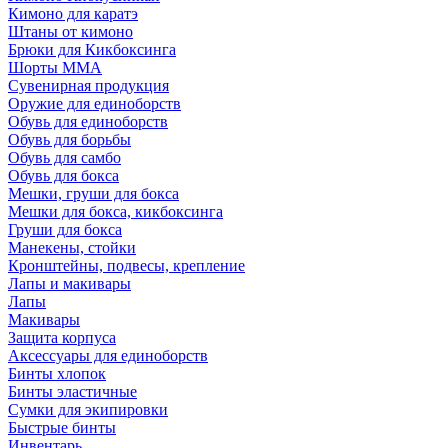
Кимоно для каратэ
Штаны от кимоно
Брюки для Кикбоксинга
Шорты ММА
Сувенирная продукция
Оружие для единоборств
Обувь для единоборств
Обувь для борьбы
Обувь для самбо
Обувь для бокса
Мешки, груши для бокса
Мешки для бокса, кикбоксинга
Груши для бокса
Манекены, стойки
Кронштейны, подвесы, крепление
Лапы и макивары
Лапы
Макивары
Защита корпуса
Аксессуары для единоборств
Бинты хлопок
Бинты эластичные
Сумки для экипировки
Быстрые бинты
Инвентарь