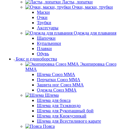
Ласты, лопатки
Очки, маски, трубки
Маски
Очки
Трубки
Аксесуары
Одежда для плавания
Шапочки
Купальники
Плавки
Обувь
Бокс и единоборства
Экипировка Союз
ММА
Шлема Союз ММА
Перчатки Союз ММА
Защита ног Союз ММА
Одежда Союз ММА
Шлема
Шлема для бокса
Шлема для Тхэквондо
Шлема для Рукопашный бой
Шлема для Киокусинкай
Шлема для Всестиливого карате
Пояса