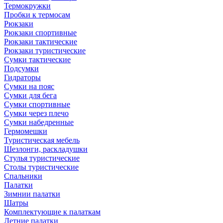
Термокружки
Пробки к термосам
Рюкзаки
Рюкзаки спортивные
Рюкзаки тактические
Рюкзаки туристические
Сумки тактические
Подсумки
Гидраторы
Сумки на пояс
Сумки для бега
Сумки спортивные
Сумки через плечо
Сумки набедренные
Гермомешки
Туристическая мебель
Шезлонги, раскладушки
Стулья туристические
Столы туристические
Спальники
Палатки
Зимнии палатки
Шатры
Комплектующие к палаткам
Летние палатки