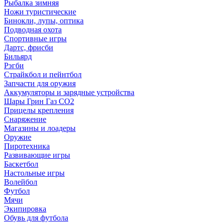
Рыбалка зимняя
Ножи туристические
Бинокли, лупы, оптика
Подводная охота
Спортивные игры
Дартс, фрисби
Бильярд
Рэгби
Страйкбол и пейнтбол
Запчасти для оружия
Аккумуляторы и зарядные устройства
Шары Грин Газ СО2
Прицелы крепления
Снаряжение
Магазины и лоадеры
Оружие
Пиротехника
Развивающие игры
Баскетбол
Настольные игры
Волейбол
Футбол
Мячи
Экипировка
Обувь для футбола