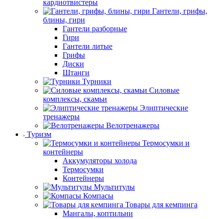
кардиотвистеры
Гантели, грифы,
блины, гири
Гантели разборные
Гири
Гантели литые
Грифы
Диски
Штанги
Турники
Силовые
комплексы, скамьи
Элиптические
тренажеры
Велотренажеры
Туризм
Термосумки и
контейнеры
Аккумуляторы холода
Термосумки
Контейнеры
Мультитулы
Компасы
Товары для кемпинга
Мангалы, коптильни