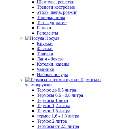
Шампура, решетки
Треноги костровые
Уголь, щепа, розжиг
Топоры, пилы
Тент - укрытие
Гамаки
Репеленты
Посуда
Кружки
Фляжки
Тарелки
Ланч - боксы
Котелки, казаны
Чайники
Наборы посуды
Термосы и
термокружки
Термос до 0,5 литра
Термосы 0,6 - 0,8 литра
Термосы 1 литр
Термос 1,2 литра
Термос 1,5 литра
термос 1,6 - 1,8 литра
Термос 2 литра
Термосы от 2,5 литра