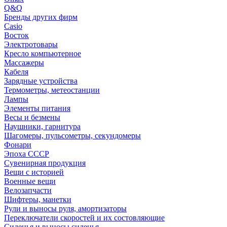
Q&Q
Бренды других фирм
Casio
Восток
Электротовары
Кресло компьютерное
Массажеры
Кабеля
Зарядные устройства
Термометры, метеостанции
Лампы
Элементы питания
Весы и безмены
Наушники, гарнитура
Шагомеры, пульсометры, секундомеры
Фонари
Эпоха СССР
Сувенирная продукция
Вещи с историей
Военные вещи
Велозапчасти
Шифтеры, манетки
Рули и выносы руля, амортизаторы
Переключатели скоростей и их состовляющие
Сиденья и выносы сиденья