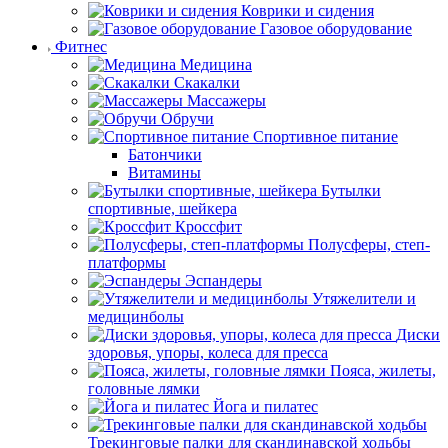
Коврики и сидения
Газовое оборудование
Фитнес
Медицина
Скакалки
Массажеры
Обручи
Спортивное питание
Батончики
Витамины
Бутылки
спортивные, шейкера
Кроссфит
Полусферы, степ-
платформы
Эспандеры
Утяжелители и
медицинболы
Диски
здоровья, упоры, колеса для пресса
Пояса, жилеты,
головные лямки
Йога и пилатес
Трекинговые палки для скандинавской ходьбы