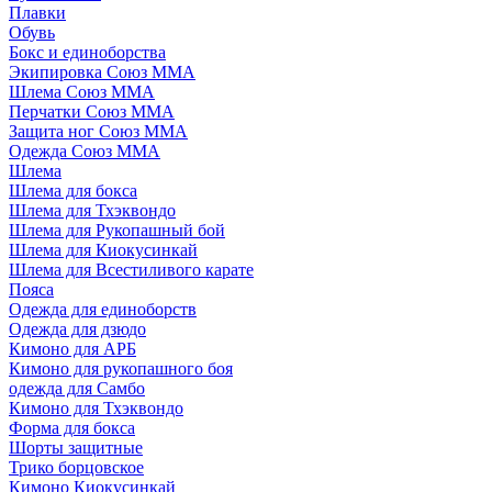
Плавки
Обувь
Бокс и единоборства
Экипировка Союз ММА
Шлема Союз ММА
Перчатки Союз ММА
Защита ног Союз ММА
Одежда Союз ММА
Шлема
Шлема для бокса
Шлема для Тхэквондо
Шлема для Рукопашный бой
Шлема для Киокусинкай
Шлема для Всестиливого карате
Пояса
Одежда для единоборств
Одежда для дзюдо
Кимоно для АРБ
Кимоно для рукопашного боя
одежда для Самбо
Кимоно для Тхэквондо
Форма для бокса
Шорты защитные
Трико борцовское
Кимоно Киокусинкай