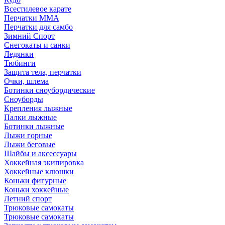
Всестилевое карате
Перчатки MMA
Перчатки для самбо
Зимний Спорт
Снегокаты и санки
Ледянки
Тюбинги
Защита тела, перчатки
Очки, шлема
Ботинки сноубордические
Сноуборды
Крепления лыжные
Палки лыжные
Ботинки лыжные
Лыжи горные
Лыжи беговые
Шайбы и аксессуары
Хоккейная экипировка
Хоккейные клюшки
Коньки фигурные
Коньки хоккейные
Летний спорт
Трюковые самокаты
Трюковые самокаты