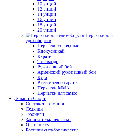
10 унций
12 унций
14 унций
16 унций
18 унций
20 унций
Перчатки для
единоборств
Перчатки снарядные
Киокусинкай
Карате
Тхэквандо
Рукопашный бой
Армейский рукопашный бой
Кудо
Всестилевое карате
Перчатки MMA
Перчатки для самбо
Зимний Спорт
Снегокаты и санки
Ледянки
Тюбинги
Защита тела, перчатки
Очки, шлема
Ботинки сноубордические