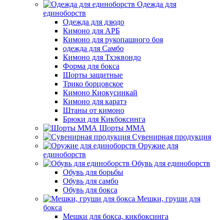
Одежда для
единоборств
Одежда для дзюдо
Кимоно для АРБ
Кимоно для рукопашного боя
одежда для Самбо
Кимоно для Тхэквондо
Форма для бокса
Шорты защитные
Трико борцовское
Кимоно Киокусинкай
Кимоно для каратэ
Штаны от кимоно
Брюки для Кикбоксинга
Шорты ММА
Сувенирная продукция
Оружие для
единоборств
Обувь для единоборств
Обувь для борьбы
Обувь для самбо
Обувь для бокса
Мешки, груши для
бокса
Мешки для бокса, кикбоксинга