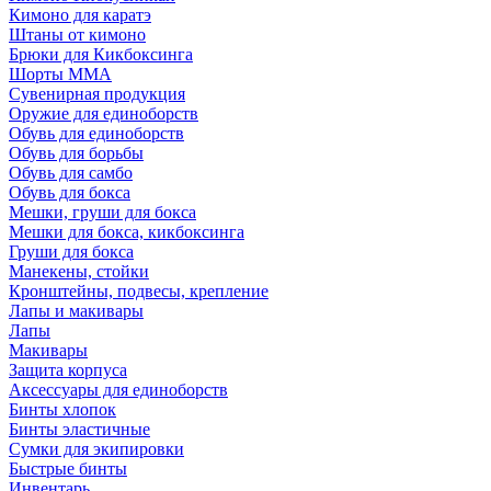
Кимоно для каратэ
Штаны от кимоно
Брюки для Кикбоксинга
Шорты ММА
Сувенирная продукция
Оружие для единоборств
Обувь для единоборств
Обувь для борьбы
Обувь для самбо
Обувь для бокса
Мешки, груши для бокса
Мешки для бокса, кикбоксинга
Груши для бокса
Манекены, стойки
Кронштейны, подвесы, крепление
Лапы и макивары
Лапы
Макивары
Защита корпуса
Аксессуары для единоборств
Бинты хлопок
Бинты эластичные
Сумки для экипировки
Быстрые бинты
Инвентарь