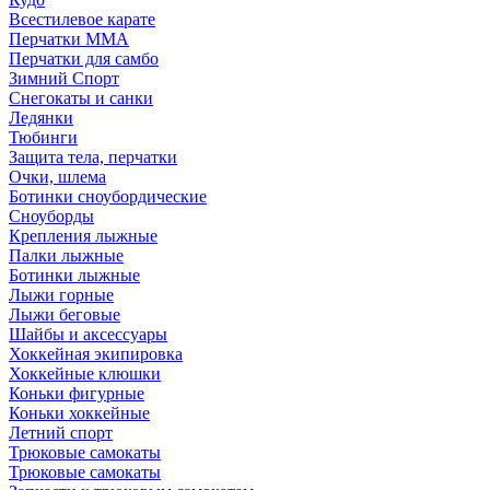
Всестилевое карате
Перчатки MMA
Перчатки для самбо
Зимний Спорт
Снегокаты и санки
Ледянки
Тюбинги
Защита тела, перчатки
Очки, шлема
Ботинки сноубордические
Сноуборды
Крепления лыжные
Палки лыжные
Ботинки лыжные
Лыжи горные
Лыжи беговые
Шайбы и аксессуары
Хоккейная экипировка
Хоккейные клюшки
Коньки фигурные
Коньки хоккейные
Летний спорт
Трюковые самокаты
Трюковые самокаты