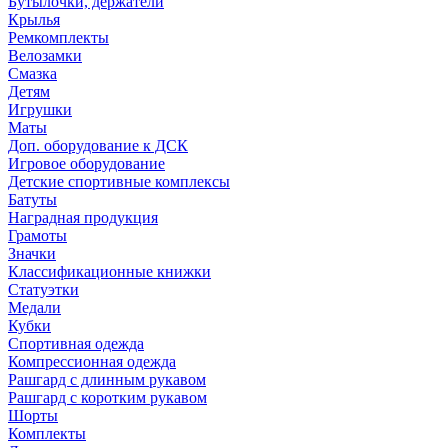
Бутылочки, держатели
Крылья
Ремкомплекты
Велозамки
Смазка
Детям
Игрушки
Маты
Доп. оборудование к ДСК
Игровое оборудование
Детские спортивные комплексы
Батуты
Наградная продукция
Грамоты
Значки
Классификационные книжки
Статуэтки
Медали
Кубки
Спортивная одежда
Компрессионная одежда
Рашгард с длинным рукавом
Рашгард с коротким рукавом
Шорты
Комплекты