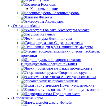
Куртки
Костюмы
Костюмы летние
Головные уборы
Жилеты
Аксессуары
Охота и рыбалка
Аксессуары рыбака
Катушки
Лески, шнуры
Садки, подсачеки
Спиннинги, фидеры
Блесны, воблеры,
приманки
Индивидуальный рацион питания
Лыжи промысловые
Спортивное оружие
Аксессуары охотника
Рыбалка зимняя
Ножи туристические
Бинокли, лупы, оптика
Подводная охота
Спортивные игры
Дартс, фрисби