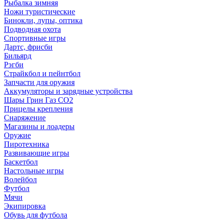
Рыбалка зимняя
Ножи туристические
Бинокли, лупы, оптика
Подводная охота
Спортивные игры
Дартс, фрисби
Бильярд
Рэгби
Страйкбол и пейнтбол
Запчасти для оружия
Аккумуляторы и зарядные устройства
Шары Грин Газ СО2
Прицелы крепления
Снаряжение
Магазины и лоадеры
Оружие
Пиротехника
Развивающие игры
Баскетбол
Настольные игры
Волейбол
Футбол
Мячи
Экипировка
Обувь для футбола