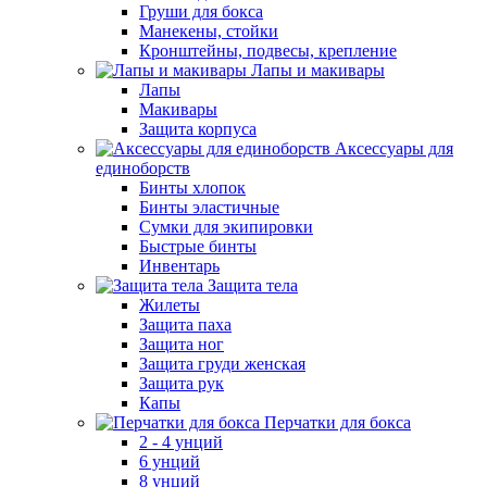
Груши для бокса
Манекены, стойки
Кронштейны, подвесы, крепление
Лапы и макивары
Лапы
Макивары
Защита корпуса
Аксессуары для
единоборств
Бинты хлопок
Бинты эластичные
Сумки для экипировки
Быстрые бинты
Инвентарь
Защита тела
Жилеты
Защита паха
Защита ног
Защита груди женская
Защита рук
Капы
Перчатки для бокса
2 - 4 унций
6 унций
8 унций