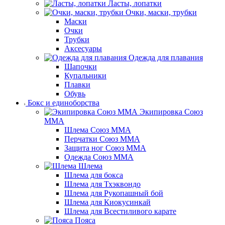
Ласты, лопатки
Очки, маски, трубки
Маски
Очки
Трубки
Аксесуары
Одежда для плавания
Шапочки
Купальники
Плавки
Обувь
Бокс и единоборства
Экипировка Союз
ММА
Шлема Союз ММА
Перчатки Союз ММА
Защита ног Союз ММА
Одежда Союз ММА
Шлема
Шлема для бокса
Шлема для Тхэквондо
Шлема для Рукопашный бой
Шлема для Киокусинкай
Шлема для Всестиливого карате
Пояса