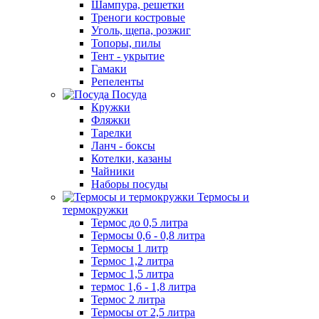
Шампура, решетки
Треноги костровые
Уголь, щепа, розжиг
Топоры, пилы
Тент - укрытие
Гамаки
Репеленты
Посуда
Кружки
Фляжки
Тарелки
Ланч - боксы
Котелки, казаны
Чайники
Наборы посуды
Термосы и
термокружки
Термос до 0,5 литра
Термосы 0,6 - 0,8 литра
Термосы 1 литр
Термос 1,2 литра
Термос 1,5 литра
термос 1,6 - 1,8 литра
Термос 2 литра
Термосы от 2,5 литра