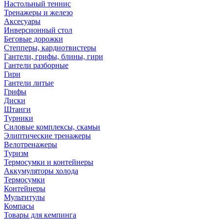
Настольный теннис
Тренажеры и железо
Аксесуары
Инверсионный стол
Беговые дорожки
Степперы, кардиотвистеры
Гантели, грифы, блины, гири
Гантели разборные
Гири
Гантели литые
Грифы
Диски
Штанги
Турники
Силовые комплексы, скамьи
Элиптические тренажеры
Велотренажеры
Туризм
Термосумки и контейнеры
Аккумуляторы холода
Термосумки
Контейнеры
Мультитулы
Компасы
Товары для кемпинга