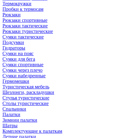
Термокружки
Пробки к термосам
Рюкзаки
Рюкзаки спортивные
Рюкзаки тактические
Рюкзаки туристические
Сумки тактические
Подсумки
Гидраторы
Сумки на пояс
Сумки для бега
Сумки спортивные
Сумки через плечо
Сумки набедренные
Гермомешки
Туристическая мебель
Шезлонги, раскладушки
Стулья туристические
Столы туристические
Спальники
Палатки
Зимнии палатки
Шатры
Комплектующие к палаткам
Летние палатки