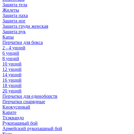
Защита тела
Жилеты
Защита паха
Защита ног
Защита груди женская
Защита рук
Капы
Перчатки для бокса
2 - 4 унций
6 унций
8 унций
10 унций
12 унций
14 унций
16 унций
18 унций
20 унций
Перчатки для единоборств
Перчатки снарядные
Киокусинкай
Карате
Тхэквандо
Рукопашный бой
Армейский рукопашный бой
Кудо