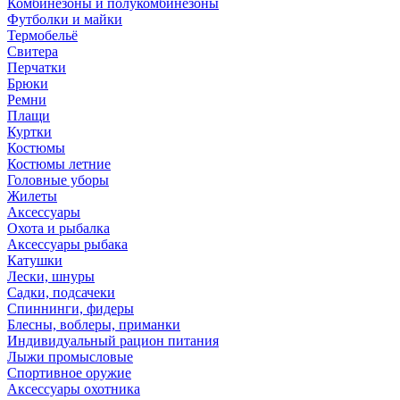
Комбинезоны и полукомбинезоны
Футболки и майки
Термобельё
Свитера
Перчатки
Брюки
Ремни
Плащи
Куртки
Костюмы
Костюмы летние
Головные уборы
Жилеты
Аксессуары
Охота и рыбалка
Аксессуары рыбака
Катушки
Лески, шнуры
Садки, подсачеки
Спиннинги, фидеры
Блесны, воблеры, приманки
Индивидуальный рацион питания
Лыжи промысловые
Спортивное оружие
Аксессуары охотника