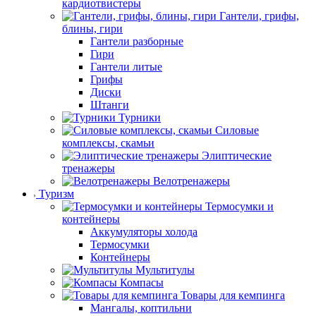
кардиотвистеры
Гантели, грифы,
блины, гири
Гантели разборные
Гири
Гантели литые
Грифы
Диски
Штанги
Турники
Силовые
комплексы, скамьи
Элиптические
тренажеры
Велотренажеры
Туризм
Термосумки и
контейнеры
Аккумуляторы холода
Термосумки
Контейнеры
Мультитулы
Компасы
Товары для кемпинга
Мангалы, коптильни