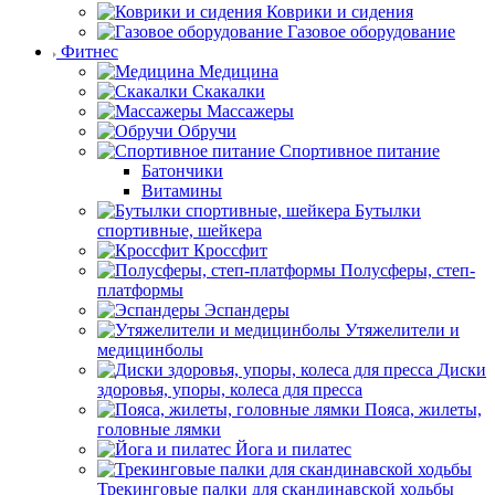
Коврики и сидения
Газовое оборудование
Фитнес
Медицина
Скакалки
Массажеры
Обручи
Спортивное питание
Батончики
Витамины
Бутылки
спортивные, шейкера
Кроссфит
Полусферы, степ-
платформы
Эспандеры
Утяжелители и
медицинболы
Диски
здоровья, упоры, колеса для пресса
Пояса, жилеты,
головные лямки
Йога и пилатес
Трекинговые палки для скандинавской ходьбы