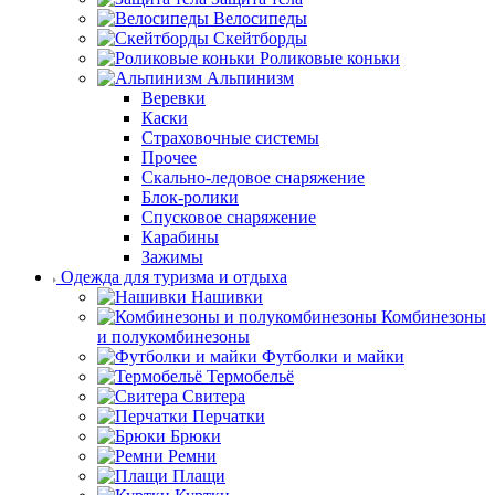
Велосипеды
Скейтборды
Роликовые коньки
Альпинизм
Веревки
Каски
Страховочные системы
Прочее
Скально-ледовое снаряжение
Блок-ролики
Спусковое снаряжение
Карабины
Зажимы
Одежда для туризма и отдыха
Нашивки
Комбинезоны
и полукомбинезоны
Футболки и майки
Термобельё
Свитера
Перчатки
Брюки
Ремни
Плащи