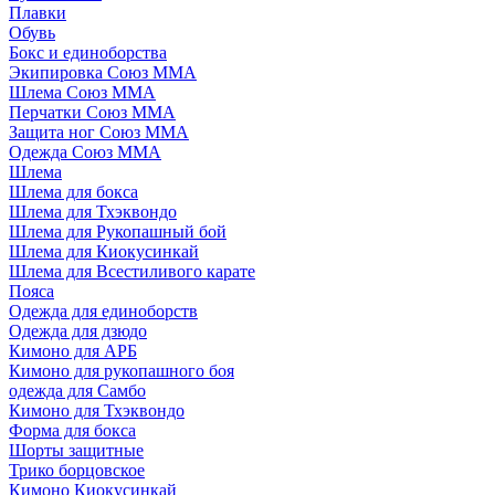
Плавки
Обувь
Бокс и единоборства
Экипировка Союз ММА
Шлема Союз ММА
Перчатки Союз ММА
Защита ног Союз ММА
Одежда Союз ММА
Шлема
Шлема для бокса
Шлема для Тхэквондо
Шлема для Рукопашный бой
Шлема для Киокусинкай
Шлема для Всестиливого карате
Пояса
Одежда для единоборств
Одежда для дзюдо
Кимоно для АРБ
Кимоно для рукопашного боя
одежда для Самбо
Кимоно для Тхэквондо
Форма для бокса
Шорты защитные
Трико борцовское
Кимоно Киокусинкай