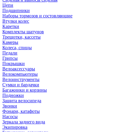
Цепи
Подшипники
Наборы тормозов и состовляющие
Втулки колес
Каретки
Комплекты шатунов
Трещотки, кассеты
Камеры
Колеса, спицы
Педали
Грипсы
Покрышки
Велоаксессуары
Велокомпьютеры
Велоинструменты
Сумки и бардачки
Багажники и корзины
Подножки
Защита велосипеда
Звонки
Фонари, катафоты
Насосы
Зеркала заднего вида
Экипировка