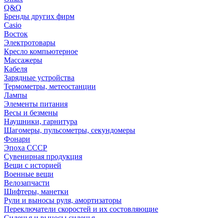
Q&Q
Бренды других фирм
Casio
Восток
Электротовары
Кресло компьютерное
Массажеры
Кабеля
Зарядные устройства
Термометры, метеостанции
Лампы
Элементы питания
Весы и безмены
Наушники, гарнитура
Шагомеры, пульсометры, секундомеры
Фонари
Эпоха СССР
Сувенирная продукция
Вещи с историей
Военные вещи
Велозапчасти
Шифтеры, манетки
Рули и выносы руля, амортизаторы
Переключатели скоростей и их состовляющие
Сиденья и выносы сиденья