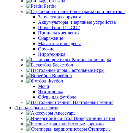
Бильярд
Рэгби
Страйкбол и пейнтбол
Запчасти для оружия
Аккумуляторы и зарядные устройства
Шары Грин Газ СО2
Прицелы крепления
Снаряжение
Магазины и лоадеры
Оружие
Пиротехника
Развивающие игры
Баскетбол
Настольные игры
Волейбол
Футбол
Мячи
Экипировка
Обувь для футбола
Настольный теннис
Тренажеры и железо
Аксесуары
Инверсионный стол
Беговые дорожки
Степперы,