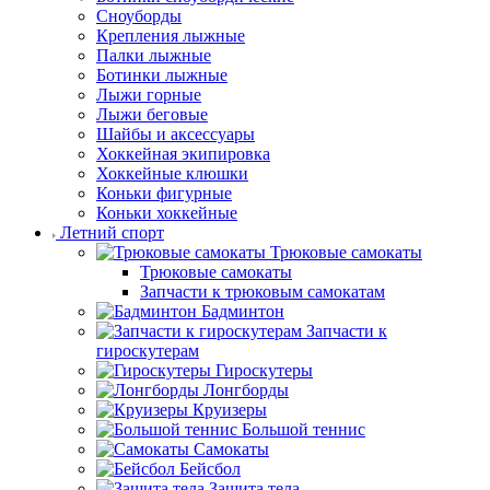
Сноуборды
Крепления лыжные
Палки лыжные
Ботинки лыжные
Лыжи горные
Лыжи беговые
Шайбы и аксессуары
Хоккейная экипировка
Хоккейные клюшки
Коньки фигурные
Коньки хоккейные
Летний спорт
Трюковые самокаты
Трюковые самокаты
Запчасти к трюковым самокатам
Бадминтон
Запчасти к
гироскутерам
Гироскутеры
Лонгборды
Круизеры
Большой теннис
Самокаты
Бейсбол
Защита тела