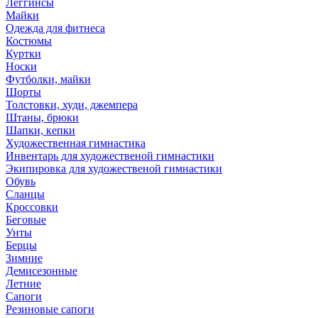
Леггинсы
Майки
Одежда для фитнеса
Костюмы
Куртки
Носки
Футболки, майки
Шорты
Толстовки, худи, джемпера
Штаны, брюки
Шапки, кепки
Художественная гимнастика
Инвентарь для художественой гимнастики
Экипировка для художественой гимнастики
Обувь
Сланцы
Кроссовки
Беговые
Унты
Берцы
Зимние
Демисезонные
Летние
Сапоги
Резиновые сапоги