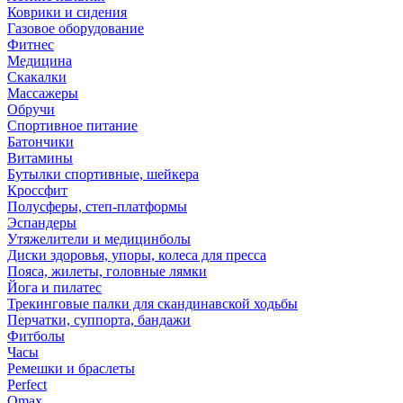
Коврики и сидения
Газовое оборудование
Фитнес
Медицина
Скакалки
Массажеры
Обручи
Спортивное питание
Батончики
Витамины
Бутылки спортивные, шейкера
Кроссфит
Полусферы, степ-платформы
Эспандеры
Утяжелители и медицинболы
Диски здоровья, упоры, колеса для пресса
Пояса, жилеты, головные лямки
Йога и пилатес
Трекинговые палки для скандинавской ходьбы
Перчатки, суппорта, бандажи
Фитболы
Часы
Ремешки и браслеты
Perfect
Omax