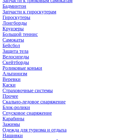
Запчасти к трюковым самокатам
Бадминтон
Запчасти к гироскутерам
Гироскутеры
Лонгборды
Круизеры
Большой теннис
Самокаты
Бейсбол
Защита тела
Велосипеды
Скейтборды
Роликовые коньки
Альпинизм
Веревки
Каски
Страховочные системы
Прочее
Скально-ледовое снаряжение
Блок-ролики
Спусковое снаряжение
Карабины
Зажимы
Одежда для туризма и отдыха
Нашивки