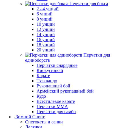
Перчатки для бокса
2 - 4 унций
6 унций
8 унций
10 унций
12 унций
14 унций
16 унций
18 унций
20 унций
Перчатки для
единоборств
Перчатки снарядные
Киокусинкай
Карате
Тхэквандо
Рукопашный бой
Армейский рукопашный бой
Кудо
Всестилевое карате
Перчатки MMA
Перчатки для самбо
Зимний Спорт
Снегокаты и санки
Ледянки