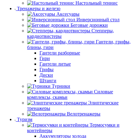
Настольный теннис
Тренажеры и железо
Аксесуары
Инверсионный стол
Беговые дорожки
Степперы,
кардиотвистеры
Гантели, грифы,
блины, гири
Гантели разборные
Гири
Гантели литые
Грифы
Диски
Штанги
Турники
Силовые
комплексы, скамьи
Элиптические
тренажеры
Велотренажеры
Туризм
Термосумки и
контейнеры
Аккумуляторы холода