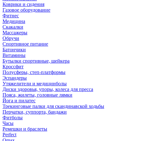
Коврики и сидения
Газовое оборудование
Фитнес
Медицина
Скакалки
Массажеры
Обручи
Спортивное питание
Батончики
Витамины
Бутылки спортивные, шейкера
Кроссфит
Полусферы, степ-платформы
Эспандеры
Утяжелители и медицинболы
Диски здоровья, упоры, колеса для пресса
Пояса, жилеты, головные лямки
Йога и пилатес
Трекинговые палки для скандинавской ходьбы
Перчатки, суппорта, бандажи
Фитболы
Часы
Ремешки и браслеты
Perfect
Omax