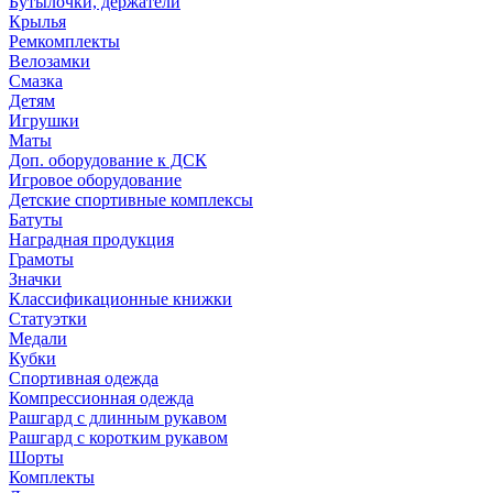
Бутылочки, держатели
Крылья
Ремкомплекты
Велозамки
Смазка
Детям
Игрушки
Маты
Доп. оборудование к ДСК
Игровое оборудование
Детские спортивные комплексы
Батуты
Наградная продукция
Грамоты
Значки
Классификационные книжки
Статуэтки
Медали
Кубки
Спортивная одежда
Компрессионная одежда
Рашгард с длинным рукавом
Рашгард с коротким рукавом
Шорты
Комплекты