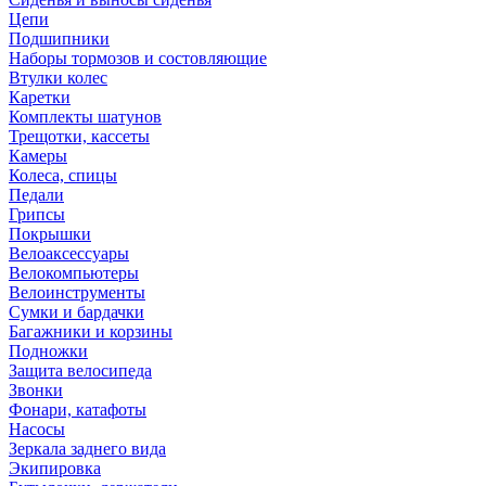
Цепи
Подшипники
Наборы тормозов и состовляющие
Втулки колес
Каретки
Комплекты шатунов
Трещотки, кассеты
Камеры
Колеса, спицы
Педали
Грипсы
Покрышки
Велоаксессуары
Велокомпьютеры
Велоинструменты
Сумки и бардачки
Багажники и корзины
Подножки
Защита велосипеда
Звонки
Фонари, катафоты
Насосы
Зеркала заднего вида
Экипировка