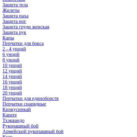
Защита тела
Жилеты
Защита паха
Защита ног
Защита груди женская
Защита рук
Капы
Перчатки для бокса
2 - 4 унций
6 унций
8 унций
10 унций
12 унций
14 унций
16 унций
18 унций
20 унций
Перчатки для единоборств
Перчатки снарядные
Киокусинкай
Карате
Тхэквандо
Рукопашный бой
Армейский рукопашный бой
Кудо