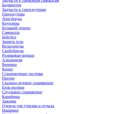
Запчасти к трюковым самокатам
Бадминтон
Запчасти к гироскутерам
Гироскутеры
Лонгборды
Круизеры
Большой теннис
Самокаты
Бейсбол
Защита тела
Велосипеды
Скейтборды
Роликовые коньки
Альпинизм
Веревки
Каски
Страховочные системы
Прочее
Скально-ледовое снаряжение
Блок-ролики
Спусковое снаряжение
Карабины
Зажимы
Одежда для туризма и отдыха
Нашивки