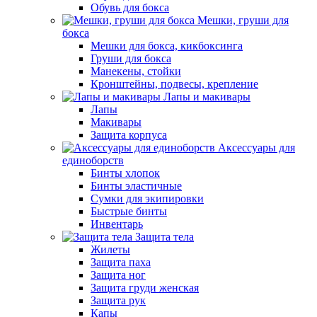
Обувь для бокса
Мешки, груши для
бокса
Мешки для бокса, кикбоксинга
Груши для бокса
Манекены, стойки
Кронштейны, подвесы, крепление
Лапы и макивары
Лапы
Макивары
Защита корпуса
Аксессуары для
единоборств
Бинты хлопок
Бинты эластичные
Сумки для экипировки
Быстрые бинты
Инвентарь
Защита тела
Жилеты
Защита паха
Защита ног
Защита груди женская
Защита рук
Капы