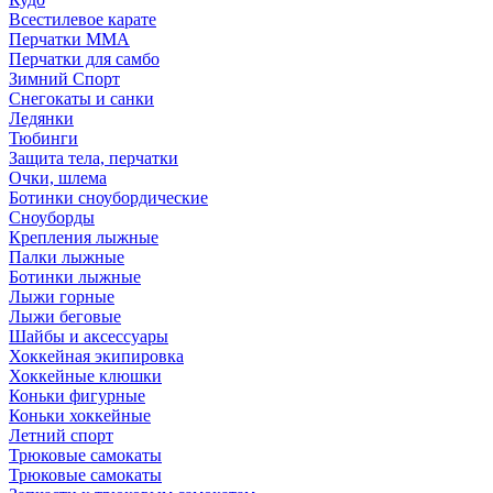
Всестилевое карате
Перчатки MMA
Перчатки для самбо
Зимний Спорт
Снегокаты и санки
Ледянки
Тюбинги
Защита тела, перчатки
Очки, шлема
Ботинки сноубордические
Сноуборды
Крепления лыжные
Палки лыжные
Ботинки лыжные
Лыжи горные
Лыжи беговые
Шайбы и аксессуары
Хоккейная экипировка
Хоккейные клюшки
Коньки фигурные
Коньки хоккейные
Летний спорт
Трюковые самокаты
Трюковые самокаты