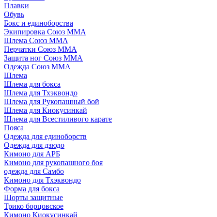
Плавки
Обувь
Бокс и единоборства
Экипировка Союз ММА
Шлема Союз ММА
Перчатки Союз ММА
Защита ног Союз ММА
Одежда Союз ММА
Шлема
Шлема для бокса
Шлема для Тхэквондо
Шлема для Рукопашный бой
Шлема для Киокусинкай
Шлема для Всестиливого карате
Пояса
Одежда для единоборств
Одежда для дзюдо
Кимоно для АРБ
Кимоно для рукопашного боя
одежда для Самбо
Кимоно для Тхэквондо
Форма для бокса
Шорты защитные
Трико борцовское
Кимоно Киокусинкай