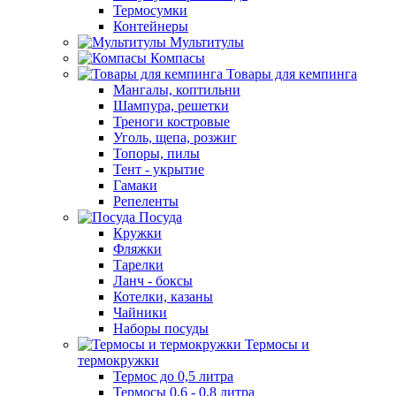
Термосумки
Контейнеры
Мультитулы
Компасы
Товары для кемпинга
Мангалы, коптильни
Шампура, решетки
Треноги костровые
Уголь, щепа, розжиг
Топоры, пилы
Тент - укрытие
Гамаки
Репеленты
Посуда
Кружки
Фляжки
Тарелки
Ланч - боксы
Котелки, казаны
Чайники
Наборы посуды
Термосы и
термокружки
Термос до 0,5 литра
Термосы 0,6 - 0,8 литра