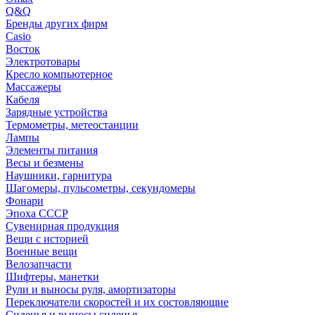
Q&Q
Бренды других фирм
Casio
Восток
Электротовары
Кресло компьютерное
Массажеры
Кабеля
Зарядные устройства
Термометры, метеостанции
Лампы
Элементы питания
Весы и безмены
Наушники, гарнитура
Шагомеры, пульсометры, секундомеры
Фонари
Эпоха СССР
Сувенирная продукция
Вещи с историей
Военные вещи
Велозапчасти
Шифтеры, манетки
Рули и выносы руля, амортизаторы
Переключатели скоростей и их состовляющие
Сиденья и выносы сиденья