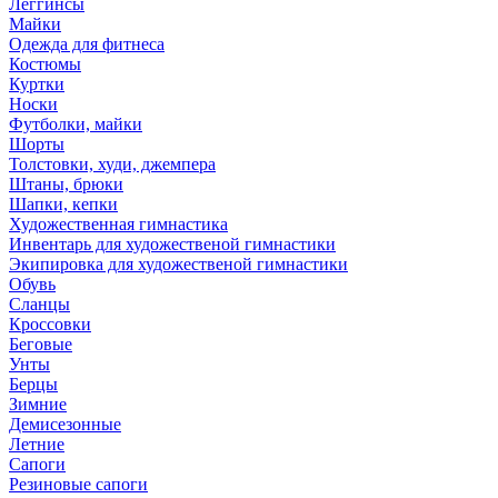
Леггинсы
Майки
Одежда для фитнеса
Костюмы
Куртки
Носки
Футболки, майки
Шорты
Толстовки, худи, джемпера
Штаны, брюки
Шапки, кепки
Художественная гимнастика
Инвентарь для художественой гимнастики
Экипировка для художественой гимнастики
Обувь
Сланцы
Кроссовки
Беговые
Унты
Берцы
Зимние
Демисезонные
Летние
Сапоги
Резиновые сапоги