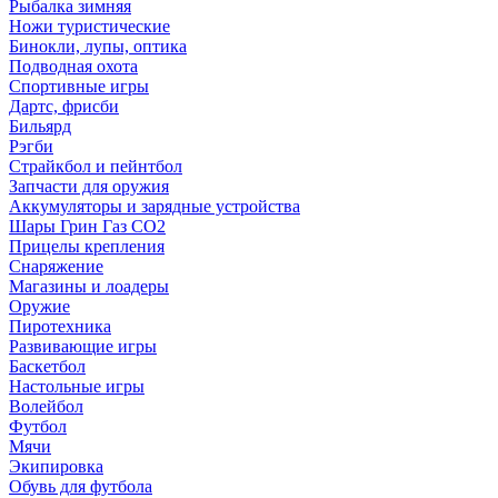
Рыбалка зимняя
Ножи туристические
Бинокли, лупы, оптика
Подводная охота
Спортивные игры
Дартс, фрисби
Бильярд
Рэгби
Страйкбол и пейнтбол
Запчасти для оружия
Аккумуляторы и зарядные устройства
Шары Грин Газ СО2
Прицелы крепления
Снаряжение
Магазины и лоадеры
Оружие
Пиротехника
Развивающие игры
Баскетбол
Настольные игры
Волейбол
Футбол
Мячи
Экипировка
Обувь для футбола