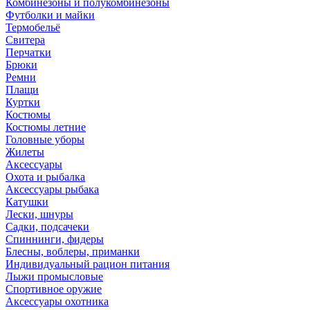
Комбинезоны и полукомбинезоны
Футболки и майки
Термобельё
Свитера
Перчатки
Брюки
Ремни
Плащи
Куртки
Костюмы
Костюмы летние
Головные уборы
Жилеты
Аксессуары
Охота и рыбалка
Аксессуары рыбака
Катушки
Лески, шнуры
Садки, подсачеки
Спиннинги, фидеры
Блесны, воблеры, приманки
Индивидуальный рацион питания
Лыжи промысловые
Спортивное оружие
Аксессуары охотника