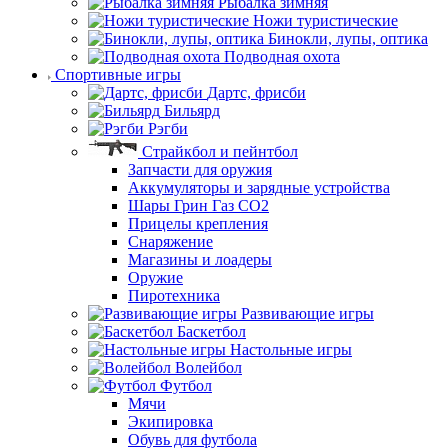
Рыбалка зимняя
Ножи туристические
Бинокли, лупы, оптика
Подводная охота
Спортивные игры
Дартс, фрисби
Бильярд
Рэгби
Страйкбол и пейнтбол
Запчасти для оружия
Аккумуляторы и зарядные устройства
Шары Грин Газ СО2
Прицелы крепления
Снаряжение
Магазины и лоадеры
Оружие
Пиротехника
Развивающие игры
Баскетбол
Настольные игры
Волейбол
Футбол
Мячи
Экипировка
Обувь для футбола