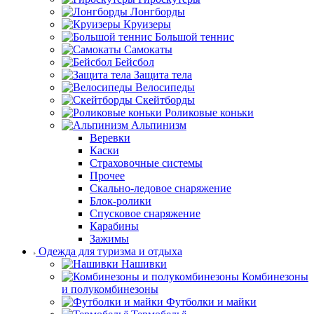
Лонгборды
Круизеры
Большой теннис
Самокаты
Бейсбол
Защита тела
Велосипеды
Скейтборды
Роликовые коньки
Альпинизм
Веревки
Каски
Страховочные системы
Прочее
Скально-ледовое снаряжение
Блок-ролики
Спусковое снаряжение
Карабины
Зажимы
Одежда для туризма и отдыха
Нашивки
Комбинезоны
и полукомбинезоны
Футболки и майки