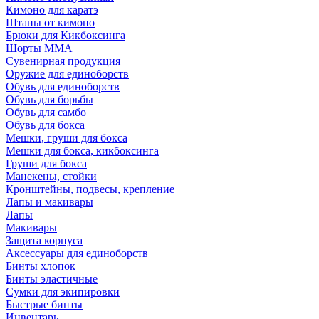
Кимоно для каратэ
Штаны от кимоно
Брюки для Кикбоксинга
Шорты ММА
Сувенирная продукция
Оружие для единоборств
Обувь для единоборств
Обувь для борьбы
Обувь для самбо
Обувь для бокса
Мешки, груши для бокса
Мешки для бокса, кикбоксинга
Груши для бокса
Манекены, стойки
Кронштейны, подвесы, крепление
Лапы и макивары
Лапы
Макивары
Защита корпуса
Аксессуары для единоборств
Бинты хлопок
Бинты эластичные
Сумки для экипировки
Быстрые бинты
Инвентарь