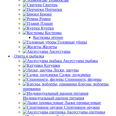
Термобельё
Свитера
Перчатки
Брюки
Ремни
Плащи
Куртки
Костюмы
Костюмы летние
Головные уборы
Жилеты
Аксессуары
Охота и рыбалка
Аксессуары рыбака
Катушки
Лески, шнуры
Садки, подсачеки
Спиннинги, фидеры
Блесны, воблеры,
приманки
Индивидуальный рацион питания
Лыжи промысловые
Спортивное оружие
Аксессуары охотника