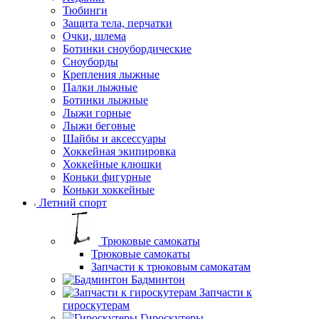
Тюбинги
Защита тела, перчатки
Очки, шлема
Ботинки сноубордические
Сноуборды
Крепления лыжные
Палки лыжные
Ботинки лыжные
Лыжи горные
Лыжи беговые
Шайбы и аксессуары
Хоккейная экипировка
Хоккейные клюшки
Коньки фигурные
Коньки хоккейные
Летний спорт
Трюковые самокаты
Трюковые самокаты
Запчасти к трюковым самокатам
Бадминтон
Запчасти к
гироскутерам
Гироскутеры