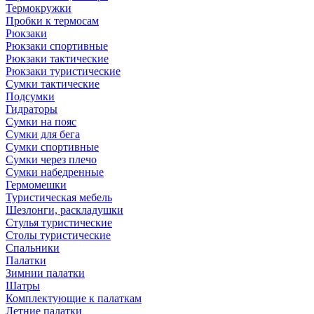
Термокружки
Пробки к термосам
Рюкзаки
Рюкзаки спортивные
Рюкзаки тактические
Рюкзаки туристические
Сумки тактические
Подсумки
Гидраторы
Сумки на пояс
Сумки для бега
Сумки спортивные
Сумки через плечо
Сумки набедренные
Гермомешки
Туристическая мебель
Шезлонги, раскладушки
Стулья туристические
Столы туристические
Спальники
Палатки
Зимнии палатки
Шатры
Комплектующие к палаткам
Летние палатки