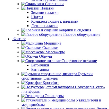
Спальники
Палатки
Зимнии палатки
Шатры
Комплектующие к палаткам
Летние палатки
Коврики и сидения
Газовое оборудование
Фитнес
Медицина
Скакалки
Массажеры
Обручи
Спортивное питание
Батончики
Витамины
Бутылки
спортивные, шейкера
Кроссфит
Полусферы, степ-
платформы
Эспандеры
Утяжелители и
медицинболы
Диски