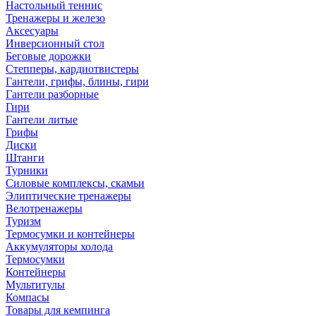
Настольный теннис
Тренажеры и железо
Аксесуары
Инверсионный стол
Беговые дорожки
Степперы, кардиотвистеры
Гантели, грифы, блины, гири
Гантели разборные
Гири
Гантели литые
Грифы
Диски
Штанги
Турники
Силовые комплексы, скамьи
Элиптические тренажеры
Велотренажеры
Туризм
Термосумки и контейнеры
Аккумуляторы холода
Термосумки
Контейнеры
Мультитулы
Компасы
Товары для кемпинга