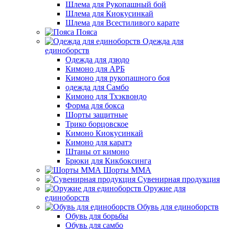
Шлема для Рукопашный бой
Шлема для Киокусинкай
Шлема для Всестиливого карате
Пояса
Одежда для
единоборств
Одежда для дзюдо
Кимоно для АРБ
Кимоно для рукопашного боя
одежда для Самбо
Кимоно для Тхэквондо
Форма для бокса
Шорты защитные
Трико борцовское
Кимоно Киокусинкай
Кимоно для каратэ
Штаны от кимоно
Брюки для Кикбоксинга
Шорты ММА
Сувенирная продукция
Оружие для
единоборств
Обувь для единоборств
Обувь для борьбы
Обувь для самбо