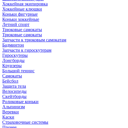
Хоккейная экипировка
Хоккейные клюшки
Коньки фигурные
Коньки хоккейные
Летний спорт
Трюковые самокаты
Трюковые самокаты
Запчасти к трюковым самокатам
Бадминтон
Запчасти к гироскутерам
Гироскутеры
Лонгборды
Круизеры
Большой теннис
Самокаты
Бейсбол
Защита тела
Велосипеды
Скейтборды
Роликовые коньки
Альпинизм
Веревки
Каски
Страховочные системы
Прочее