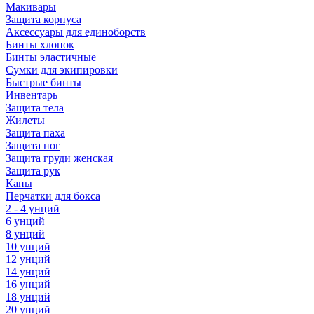
Макивары
Защита корпуса
Аксессуары для единоборств
Бинты хлопок
Бинты эластичные
Сумки для экипировки
Быстрые бинты
Инвентарь
Защита тела
Жилеты
Защита паха
Защита ног
Защита груди женская
Защита рук
Капы
Перчатки для бокса
2 - 4 унций
6 унций
8 унций
10 унций
12 унций
14 унций
16 унций
18 унций
20 унций