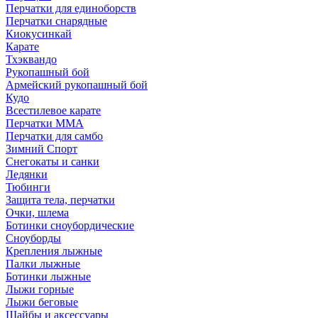
Перчатки для единоборств
Перчатки снарядные
Киокусинкай
Карате
Тхэквандо
Рукопашный бой
Армейский рукопашный бой
Кудо
Всестилевое карате
Перчатки MMA
Перчатки для самбо
Зимний Спорт
Снегокаты и санки
Ледянки
Тюбинги
Защита тела, перчатки
Очки, шлема
Ботинки сноубордические
Сноуборды
Крепления лыжные
Палки лыжные
Ботинки лыжные
Лыжи горные
Лыжи беговые
Шайбы и аксессуары