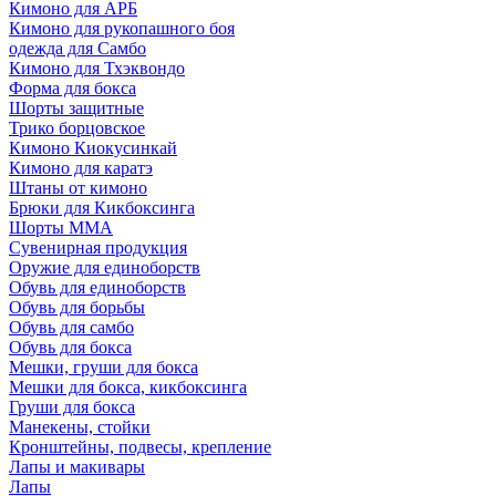
Кимоно для АРБ
Кимоно для рукопашного боя
одежда для Самбо
Кимоно для Тхэквондо
Форма для бокса
Шорты защитные
Трико борцовское
Кимоно Киокусинкай
Кимоно для каратэ
Штаны от кимоно
Брюки для Кикбоксинга
Шорты ММА
Сувенирная продукция
Оружие для единоборств
Обувь для единоборств
Обувь для борьбы
Обувь для самбо
Обувь для бокса
Мешки, груши для бокса
Мешки для бокса, кикбоксинга
Груши для бокса
Манекены, стойки
Кронштейны, подвесы, крепление
Лапы и макивары
Лапы