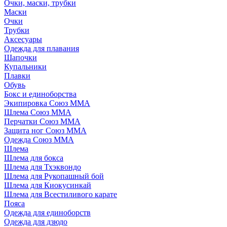
Очки, маски, трубки
Маски
Очки
Трубки
Аксесуары
Одежда для плавания
Шапочки
Купальники
Плавки
Обувь
Бокс и единоборства
Экипировка Союз ММА
Шлема Союз ММА
Перчатки Союз ММА
Защита ног Союз ММА
Одежда Союз ММА
Шлема
Шлема для бокса
Шлема для Тхэквондо
Шлема для Рукопашный бой
Шлема для Киокусинкай
Шлема для Всестиливого карате
Пояса
Одежда для единоборств
Одежда для дзюдо