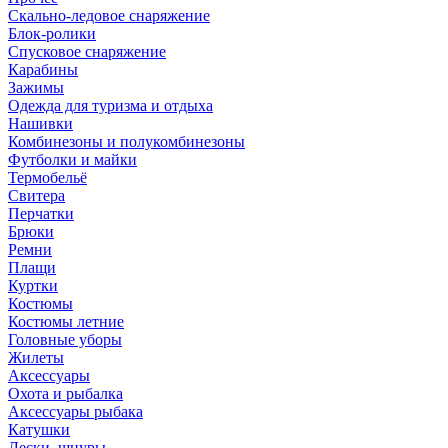
Скально-ледовое снаряжение
Блок-ролики
Спусковое снаряжение
Карабины
Зажимы
Одежда для туризма и отдыха
Нашивки
Комбинезоны и полукомбинезоны
Футболки и майки
Термобельё
Свитера
Перчатки
Брюки
Ремни
Плащи
Куртки
Костюмы
Костюмы летние
Головные уборы
Жилеты
Аксессуары
Охота и рыбалка
Аксессуары рыбака
Катушки
Лески, шнуры