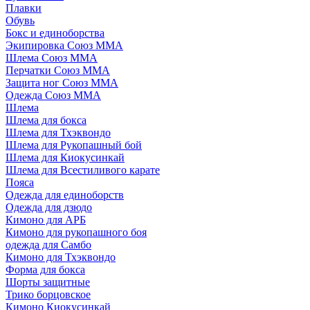
Плавки
Обувь
Бокс и единоборства
Экипировка Союз ММА
Шлема Союз ММА
Перчатки Союз ММА
Защита ног Союз ММА
Одежда Союз ММА
Шлема
Шлема для бокса
Шлема для Тхэквондо
Шлема для Рукопашный бой
Шлема для Киокусинкай
Шлема для Всестиливого карате
Пояса
Одежда для единоборств
Одежда для дзюдо
Кимоно для АРБ
Кимоно для рукопашного боя
одежда для Самбо
Кимоно для Тхэквондо
Форма для бокса
Шорты защитные
Трико борцовское
Кимоно Киокусинкай