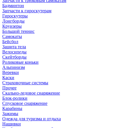
Запчасти к трюковым самокатам
Бадминтон
Запчасти к гироскутерам
Гироскутеры
Лонгборды
Круизеры
Большой теннис
Самокаты
Бейсбол
Защита тела
Велосипеды
Скейтборды
Роликовые коньки
Альпинизм
Веревки
Каски
Страховочные системы
Прочее
Скально-ледовое снаряжение
Блок-ролики
Спусковое снаряжение
Карабины
Зажимы
Одежда для туризма и отдыха
Нашивки