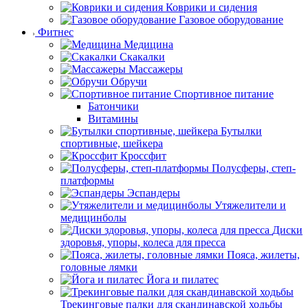
Коврики и сидения
Газовое оборудование
Фитнес
Медицина
Скакалки
Массажеры
Обручи
Спортивное питание
Батончики
Витамины
Бутылки
спортивные, шейкера
Кроссфит
Полусферы, степ-
платформы
Эспандеры
Утяжелители и
медицинболы
Диски
здоровья, упоры, колеса для пресса
Пояса, жилеты,
головные лямки
Йога и пилатес
Трекинговые палки для скандинавской ходьбы