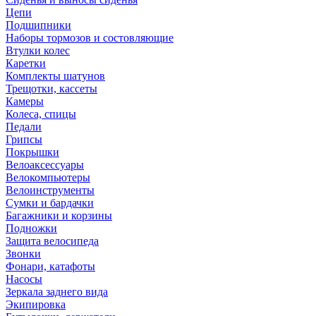
Цепи
Подшипники
Наборы тормозов и состовляющие
Втулки колес
Каретки
Комплекты шатунов
Трещотки, кассеты
Камеры
Колеса, спицы
Педали
Грипсы
Покрышки
Велоаксессуары
Велокомпьютеры
Велоинструменты
Сумки и бардачки
Багажники и корзины
Подножки
Защита велосипеда
Звонки
Фонари, катафоты
Насосы
Зеркала заднего вида
Экипировка