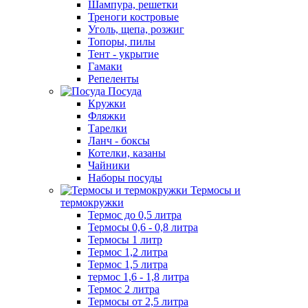
Шампура, решетки
Треноги костровые
Уголь, щепа, розжиг
Топоры, пилы
Тент - укрытие
Гамаки
Репеленты
Посуда
Кружки
Фляжки
Тарелки
Ланч - боксы
Котелки, казаны
Чайники
Наборы посуды
Термосы и
термокружки
Термос до 0,5 литра
Термосы 0,6 - 0,8 литра
Термосы 1 литр
Термос 1,2 литра
Термос 1,5 литра
термос 1,6 - 1,8 литра
Термос 2 литра
Термосы от 2,5 литра