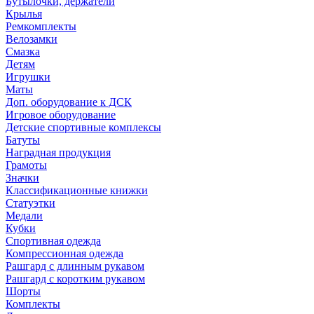
Бутылочки, держатели
Крылья
Ремкомплекты
Велозамки
Смазка
Детям
Игрушки
Маты
Доп. оборудование к ДСК
Игровое оборудование
Детские спортивные комплексы
Батуты
Наградная продукция
Грамоты
Значки
Классификационные книжки
Статуэтки
Медали
Кубки
Спортивная одежда
Компрессионная одежда
Рашгард с длинным рукавом
Рашгард с коротким рукавом
Шорты
Комплекты