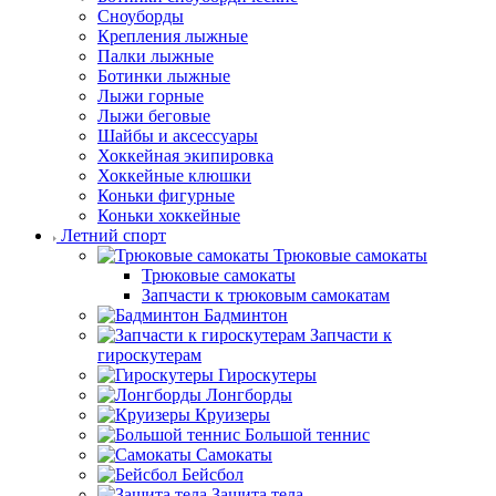
Сноуборды
Крепления лыжные
Палки лыжные
Ботинки лыжные
Лыжи горные
Лыжи беговые
Шайбы и аксессуары
Хоккейная экипировка
Хоккейные клюшки
Коньки фигурные
Коньки хоккейные
Летний спорт
Трюковые самокаты
Трюковые самокаты
Запчасти к трюковым самокатам
Бадминтон
Запчасти к
гироскутерам
Гироскутеры
Лонгборды
Круизеры
Большой теннис
Самокаты
Бейсбол
Защита тела