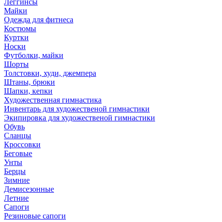
Леггинсы
Майки
Одежда для фитнеса
Костюмы
Куртки
Носки
Футболки, майки
Шорты
Толстовки, худи, джемпера
Штаны, брюки
Шапки, кепки
Художественная гимнастика
Инвентарь для художественой гимнастики
Экипировка для художественой гимнастики
Обувь
Сланцы
Кроссовки
Беговые
Унты
Берцы
Зимние
Демисезонные
Летние
Сапоги
Резиновые сапоги