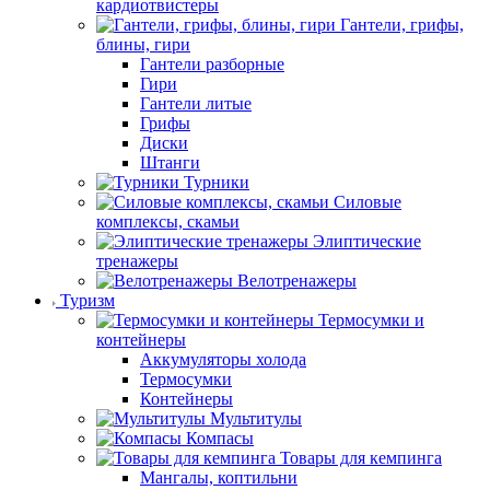
кардиотвистеры
Гантели, грифы,
блины, гири
Гантели разборные
Гири
Гантели литые
Грифы
Диски
Штанги
Турники
Силовые
комплексы, скамьи
Элиптические
тренажеры
Велотренажеры
Туризм
Термосумки и
контейнеры
Аккумуляторы холода
Термосумки
Контейнеры
Мультитулы
Компасы
Товары для кемпинга
Мангалы, коптильни