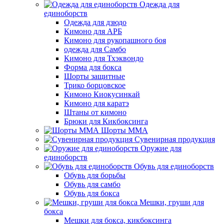
Одежда для
единоборств
Одежда для дзюдо
Кимоно для АРБ
Кимоно для рукопашного боя
одежда для Самбо
Кимоно для Тхэквондо
Форма для бокса
Шорты защитные
Трико борцовское
Кимоно Киокусинкай
Кимоно для каратэ
Штаны от кимоно
Брюки для Кикбоксинга
Шорты ММА
Сувенирная продукция
Оружие для
единоборств
Обувь для единоборств
Обувь для борьбы
Обувь для самбо
Обувь для бокса
Мешки, груши для
бокса
Мешки для бокса, кикбоксинга