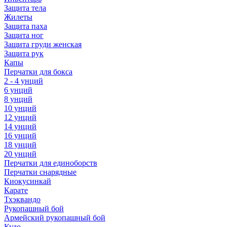
Защита тела
Жилеты
Защита паха
Защита ног
Защита груди женская
Защита рук
Капы
Перчатки для бокса
2 - 4 унций
6 унций
8 унций
10 унций
12 унций
14 унций
16 унций
18 унций
20 унций
Перчатки для единоборств
Перчатки снарядные
Киокусинкай
Карате
Тхэквандо
Рукопашный бой
Армейский рукопашный бой
Кудо