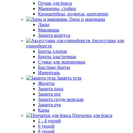
Груши для бокса
Манекены, стойки
Кронштейны, подвесы, крепление
Лапы и макивары
Лапы
Макивары
Защита корпуса
Аксессуары для
единоборств
Бинты хлопок
Бинты эластичные
Сумки для экипировки
Быстрые бинты
Инвентарь
Защита тела
Жилеты
Защита паха
Защита ног
Защита груди женская
Защита рук
Капы
Перчатки для бокса
2 - 4 унций
6 унций
8 унций