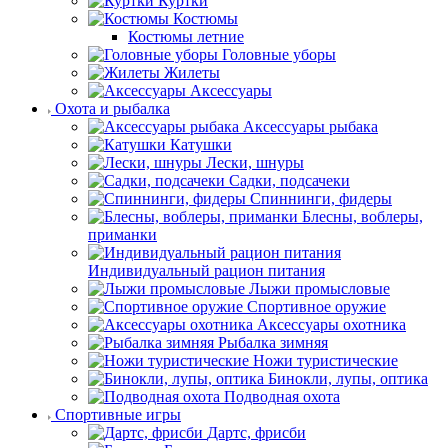
Куртки
Костюмы
Костюмы летние
Головные уборы
Жилеты
Аксессуары
Охота и рыбалка
Аксессуары рыбака
Катушки
Лески, шнуры
Садки, подсачеки
Спиннинги, фидеры
Блесны, воблеры,
приманки
Индивидуальный рацион питания
Лыжи промысловые
Спортивное оружие
Аксессуары охотника
Рыбалка зимняя
Ножи туристические
Бинокли, лупы, оптика
Подводная охота
Спортивные игры
Дартс, фрисби