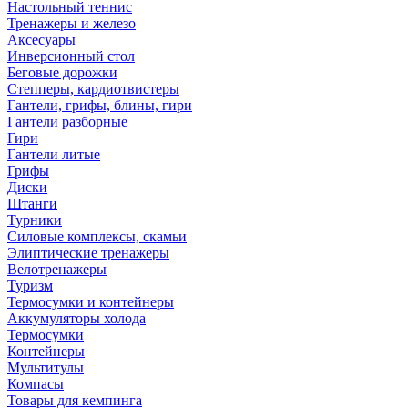
Настольный теннис
Тренажеры и железо
Аксесуары
Инверсионный стол
Беговые дорожки
Степперы, кардиотвистеры
Гантели, грифы, блины, гири
Гантели разборные
Гири
Гантели литые
Грифы
Диски
Штанги
Турники
Силовые комплексы, скамьи
Элиптические тренажеры
Велотренажеры
Туризм
Термосумки и контейнеры
Аккумуляторы холода
Термосумки
Контейнеры
Мультитулы
Компасы
Товары для кемпинга