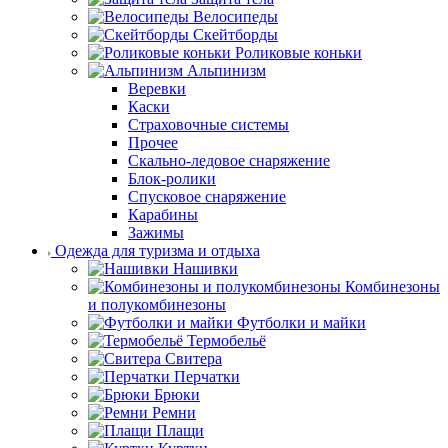
Велосипеды
Скейтборды
Роликовые коньки
Альпинизм
Веревки
Каски
Страховочные системы
Прочее
Скально-ледовое снаряжение
Блок-ролики
Спусковое снаряжение
Карабины
Зажимы
Одежда для туризма и отдыха
Нашивки
Комбинезоны
и полукомбинезоны
Футболки и майки
Термобельё
Свитера
Перчатки
Брюки
Ремни
Плащи