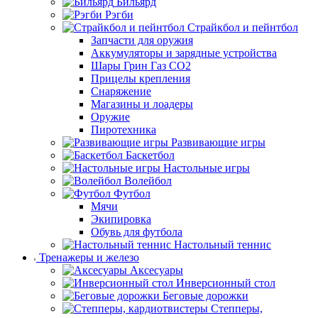
Бильярд
Рэгби
Страйкбол и пейнтбол
Запчасти для оружия
Аккумуляторы и зарядные устройства
Шары Грин Газ СО2
Прицелы крепления
Снаряжение
Магазины и лоадеры
Оружие
Пиротехника
Развивающие игры
Баскетбол
Настольные игры
Волейбол
Футбол
Мячи
Экипировка
Обувь для футбола
Настольный теннис
Тренажеры и железо
Аксесуары
Инверсионный стол
Беговые дорожки
Степперы,