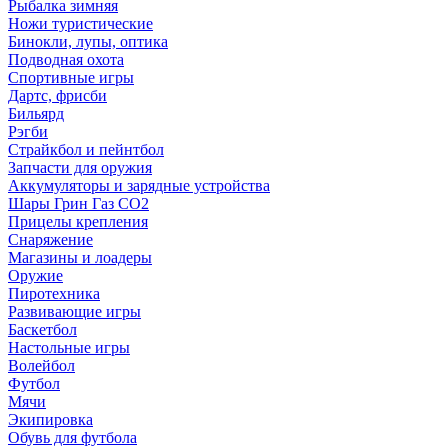
Рыбалка зимняя
Ножи туристические
Бинокли, лупы, оптика
Подводная охота
Спортивные игры
Дартс, фрисби
Бильярд
Рэгби
Страйкбол и пейнтбол
Запчасти для оружия
Аккумуляторы и зарядные устройства
Шары Грин Газ СО2
Прицелы крепления
Снаряжение
Магазины и лоадеры
Оружие
Пиротехника
Развивающие игры
Баскетбол
Настольные игры
Волейбол
Футбол
Мячи
Экипировка
Обувь для футбола