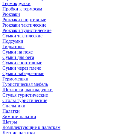
Термокружки
Пробки к термосам
Рюкзаки
Рюкзаки спортивные
Рюкзаки тактические
Рюкзаки туристические
Сумки тактические
Подсумки
Гидраторы
Сумки на пояс
Сумки для бега
Сумки спортивные
Сумки через плечо
Сумки набедренные
Гермомешки
Туристическая мебель
Шезлонги, раскладушки
Стулья туристические
Столы туристические
Спальники
Палатки
Зимнии палатки
Шатры
Комплектующие к палаткам
Летние палатки