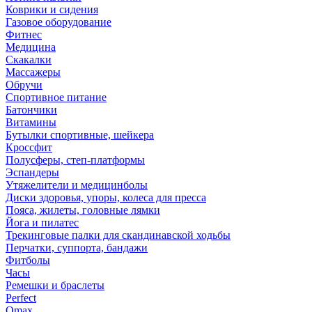
Коврики и сидения
Газовое оборудование
Фитнес
Медицина
Скакалки
Массажеры
Обручи
Спортивное питание
Батончики
Витамины
Бутылки спортивные, шейкера
Кроссфит
Полусферы, степ-платформы
Эспандеры
Утяжелители и медицинболы
Диски здоровья, упоры, колеса для пресса
Пояса, жилеты, головные лямки
Йога и пилатес
Трекинговые палки для скандинавской ходьбы
Перчатки, суппорта, бандажи
Фитболы
Часы
Ремешки и браслеты
Perfect
Omax