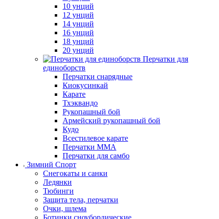
10 унций
12 унций
14 унций
16 унций
18 унций
20 унций
Перчатки для
единоборств
Перчатки снарядные
Киокусинкай
Карате
Тхэквандо
Рукопашный бой
Армейский рукопашный бой
Кудо
Всестилевое карате
Перчатки MMA
Перчатки для самбо
Зимний Спорт
Снегокаты и санки
Ледянки
Тюбинги
Защита тела, перчатки
Очки, шлема
Ботинки сноубордические