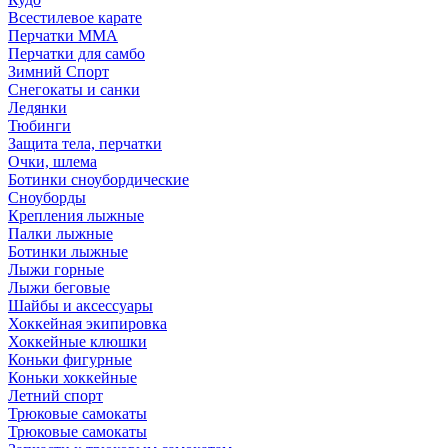
Всестилевое карате
Перчатки MMA
Перчатки для самбо
Зимний Спорт
Снегокаты и санки
Ледянки
Тюбинги
Защита тела, перчатки
Очки, шлема
Ботинки сноубордические
Сноуборды
Крепления лыжные
Палки лыжные
Ботинки лыжные
Лыжи горные
Лыжи беговые
Шайбы и аксессуары
Хоккейная экипировка
Хоккейные клюшки
Коньки фигурные
Коньки хоккейные
Летний спорт
Трюковые самокаты
Трюковые самокаты