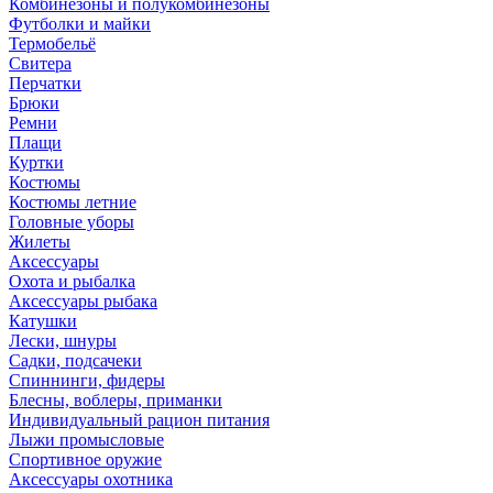
Комбинезоны и полукомбинезоны
Футболки и майки
Термобельё
Свитера
Перчатки
Брюки
Ремни
Плащи
Куртки
Костюмы
Костюмы летние
Головные уборы
Жилеты
Аксессуары
Охота и рыбалка
Аксессуары рыбака
Катушки
Лески, шнуры
Садки, подсачеки
Спиннинги, фидеры
Блесны, воблеры, приманки
Индивидуальный рацион питания
Лыжи промысловые
Спортивное оружие
Аксессуары охотника