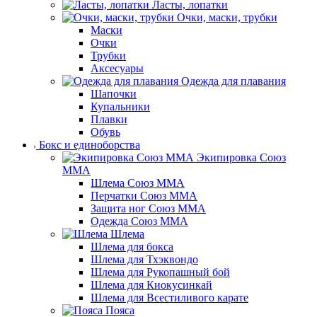
Ласты, лопатки
Очки, маски, трубки
Маски
Очки
Трубки
Аксесуары
Одежда для плавания
Шапочки
Купальники
Плавки
Обувь
Бокс и единоборства
Экипировка Союз
ММА
Шлема Союз ММА
Перчатки Союз ММА
Защита ног Союз ММА
Одежда Союз ММА
Шлема
Шлема для бокса
Шлема для Тхэквондо
Шлема для Рукопашный бой
Шлема для Киокусинкай
Шлема для Всестиливого карате
Пояса