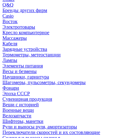
Q&Q
Бренды других фирм
Casio
Восток
Электротовары
Кресло компьютерное
Массажеры
Кабеля
Зарядные устройства
Термометры, метеостанции
Лампы
Элементы питания
Весы и безмены
Наушники, гарнитура
Шагомеры, пульсометры, секундомеры
Фонари
Эпоха СССР
Сувенирная продукция
Вещи с историей
Военные вещи
Велозапчасти
Шифтеры, манетки
Рули и выносы руля, амортизаторы
Переключатели скоростей и их состовляющие
Сиденья и выносы сиденья