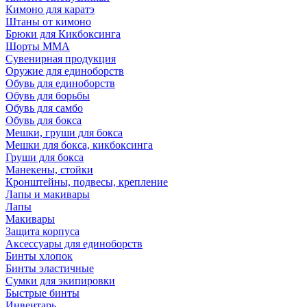
Кимоно для каратэ
Штаны от кимоно
Брюки для Кикбоксинга
Шорты ММА
Сувенирная продукция
Оружие для единоборств
Обувь для единоборств
Обувь для борьбы
Обувь для самбо
Обувь для бокса
Мешки, груши для бокса
Мешки для бокса, кикбоксинга
Груши для бокса
Манекены, стойки
Кронштейны, подвесы, крепление
Лапы и макивары
Лапы
Макивары
Защита корпуса
Аксессуары для единоборств
Бинты хлопок
Бинты эластичные
Сумки для экипировки
Быстрые бинты
Инвентарь