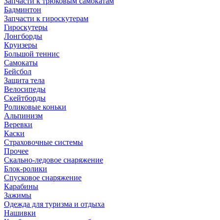
Запчасти к трюковым самокатам
Бадминтон
Запчасти к гироскутерам
Гироскутеры
Лонгборды
Круизеры
Большой теннис
Самокаты
Бейсбол
Защита тела
Велосипеды
Скейтборды
Роликовые коньки
Альпинизм
Веревки
Каски
Страховочные системы
Прочее
Скально-ледовое снаряжение
Блок-ролики
Спусковое снаряжение
Карабины
Зажимы
Одежда для туризма и отдыха
Нашивки