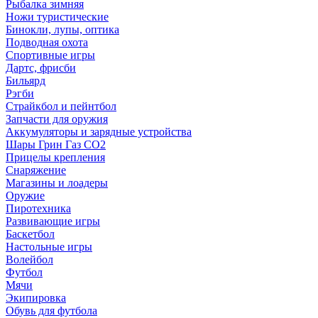
Рыбалка зимняя
Ножи туристические
Бинокли, лупы, оптика
Подводная охота
Спортивные игры
Дартс, фрисби
Бильярд
Рэгби
Страйкбол и пейнтбол
Запчасти для оружия
Аккумуляторы и зарядные устройства
Шары Грин Газ СО2
Прицелы крепления
Снаряжение
Магазины и лоадеры
Оружие
Пиротехника
Развивающие игры
Баскетбол
Настольные игры
Волейбол
Футбол
Мячи
Экипировка
Обувь для футбола