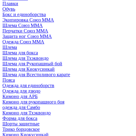
Плавки
Обувь
Бокс и единоборства
Экипировка Союз ММА
Шлема Союз ММА
Перчатки Союз ММА
Защита ног Союз ММА
Одежда Союз ММА
Шлема
Шлема для бокса
Шлема для Тхэквондо
Шлема для Рукопашный бой
Шлема для Киокусинкай
Шлема для Всестиливого карате
Пояса
Одежда для единоборств
Одежда для дзюдо
Кимоно для АРБ
Кимоно для рукопашного боя
одежда для Самбо
Кимоно для Тхэквондо
Форма для бокса
Шорты защитные
Трико борцовское
Кимоно Киокусинкай