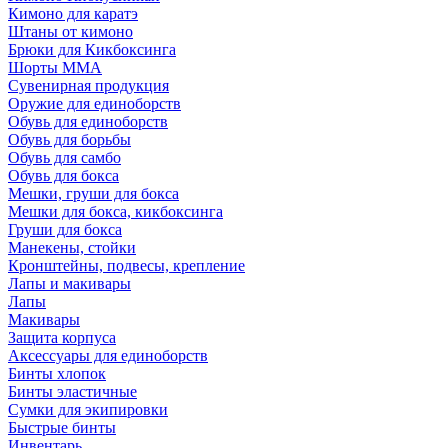
Кимоно для каратэ
Штаны от кимоно
Брюки для Кикбоксинга
Шорты ММА
Сувенирная продукция
Оружие для единоборств
Обувь для единоборств
Обувь для борьбы
Обувь для самбо
Обувь для бокса
Мешки, груши для бокса
Мешки для бокса, кикбоксинга
Груши для бокса
Манекены, стойки
Кронштейны, подвесы, крепление
Лапы и макивары
Лапы
Макивары
Защита корпуса
Аксессуары для единоборств
Бинты хлопок
Бинты эластичные
Сумки для экипировки
Быстрые бинты
Инвентарь