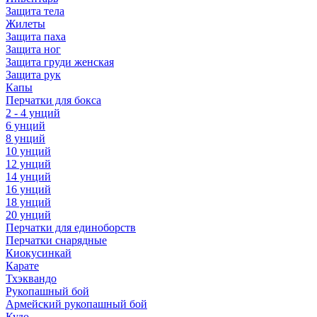
Защита тела
Жилеты
Защита паха
Защита ног
Защита груди женская
Защита рук
Капы
Перчатки для бокса
2 - 4 унций
6 унций
8 унций
10 унций
12 унций
14 унций
16 унций
18 унций
20 унций
Перчатки для единоборств
Перчатки снарядные
Киокусинкай
Карате
Тхэквандо
Рукопашный бой
Армейский рукопашный бой
Кудо