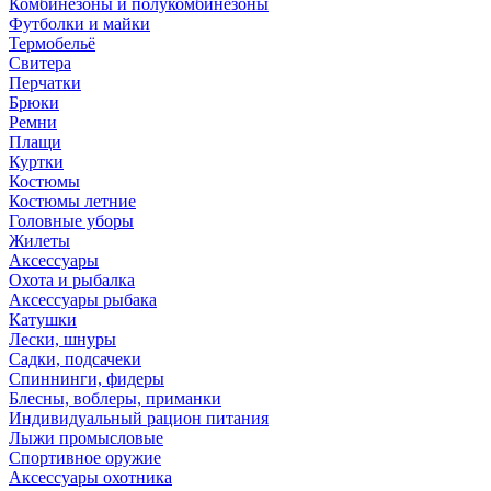
Комбинезоны и полукомбинезоны
Футболки и майки
Термобельё
Свитера
Перчатки
Брюки
Ремни
Плащи
Куртки
Костюмы
Костюмы летние
Головные уборы
Жилеты
Аксессуары
Охота и рыбалка
Аксессуары рыбака
Катушки
Лески, шнуры
Садки, подсачеки
Спиннинги, фидеры
Блесны, воблеры, приманки
Индивидуальный рацион питания
Лыжи промысловые
Спортивное оружие
Аксессуары охотника