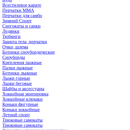
Всестилевое карате
Перчатки MMA
Перчатки для самбо
Зимний Спорт
Снегокаты и санки
Ледянки
Тюбинги
Защита тела, перчатки
Очки, шлема
Ботинки сноубордические
Сноуборды
Крепления лыжные
Палки лыжные
Ботинки лыжные
Лыжи горные
Лыжи беговые
Шайбы и аксессуары
Хоккейная экипировка
Хоккейные клюшки
Коньки фигурные
Коньки хоккейные
Летний спорт
Трюковые самокаты
Трюковые самокаты