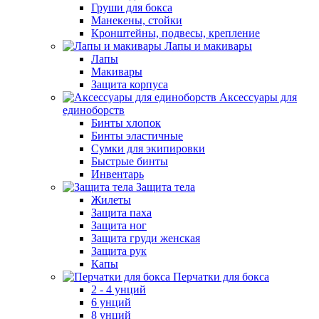
Груши для бокса
Манекены, стойки
Кронштейны, подвесы, крепление
Лапы и макивары
Лапы
Макивары
Защита корпуса
Аксессуары для
единоборств
Бинты хлопок
Бинты эластичные
Сумки для экипировки
Быстрые бинты
Инвентарь
Защита тела
Жилеты
Защита паха
Защита ног
Защита груди женская
Защита рук
Капы
Перчатки для бокса
2 - 4 унций
6 унций
8 унций