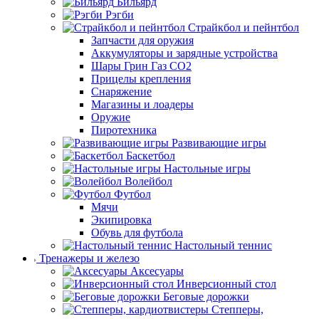
Бильярд
Рэгби
Страйкбол и пейнтбол
Запчасти для оружия
Аккумуляторы и зарядные устройства
Шары Грин Газ СО2
Прицелы крепления
Снаряжение
Магазины и лоадеры
Оружие
Пиротехника
Развивающие игры
Баскетбол
Настольные игры
Волейбол
Футбол
Мячи
Экипировка
Обувь для футбола
Настольный теннис
Тренажеры и железо
Аксесуары
Инверсионный стол
Беговые дорожки
Степперы,