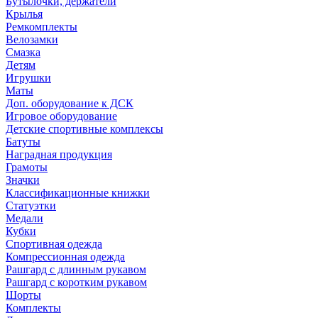
Бутылочки, держатели
Крылья
Ремкомплекты
Велозамки
Смазка
Детям
Игрушки
Маты
Доп. оборудование к ДСК
Игровое оборудование
Детские спортивные комплексы
Батуты
Наградная продукция
Грамоты
Значки
Классификационные книжки
Статуэтки
Медали
Кубки
Спортивная одежда
Компрессионная одежда
Рашгард с длинным рукавом
Рашгард с коротким рукавом
Шорты
Комплекты