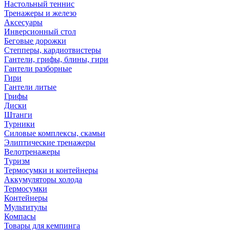
Настольный теннис
Тренажеры и железо
Аксесуары
Инверсионный стол
Беговые дорожки
Степперы, кардиотвистеры
Гантели, грифы, блины, гири
Гантели разборные
Гири
Гантели литые
Грифы
Диски
Штанги
Турники
Силовые комплексы, скамьи
Элиптические тренажеры
Велотренажеры
Туризм
Термосумки и контейнеры
Аккумуляторы холода
Термосумки
Контейнеры
Мультитулы
Компасы
Товары для кемпинга