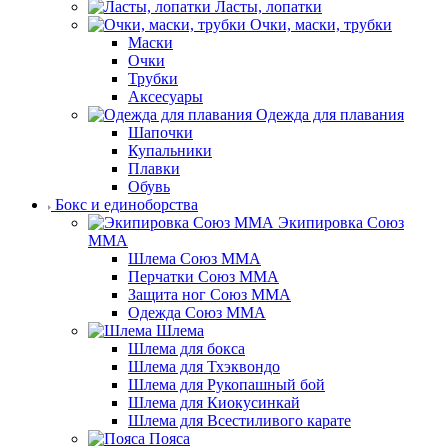
Ласты, лопатки
Очки, маски, трубки
Маски
Очки
Трубки
Аксесуары
Одежда для плавания
Шапочки
Купальники
Плавки
Обувь
Бокс и единоборства
Экипировка Союз
ММА
Шлема Союз ММА
Перчатки Союз ММА
Защита ног Союз ММА
Одежда Союз ММА
Шлема
Шлема для бокса
Шлема для Тхэквондо
Шлема для Рукопашный бой
Шлема для Киокусинкай
Шлема для Всестиливого карате
Пояса