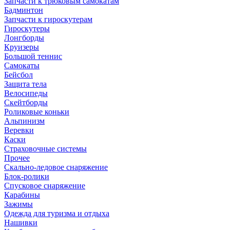
Запчасти к трюковым самокатам
Бадминтон
Запчасти к гироскутерам
Гироскутеры
Лонгборды
Круизеры
Большой теннис
Самокаты
Бейсбол
Защита тела
Велосипеды
Скейтборды
Роликовые коньки
Альпинизм
Веревки
Каски
Страховочные системы
Прочее
Скально-ледовое снаряжение
Блок-ролики
Спусковое снаряжение
Карабины
Зажимы
Одежда для туризма и отдыха
Нашивки