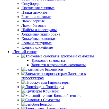
Сноуборды
Крепления лыжные
Палки лыжные
Ботинки лыжные
Лыжи горные
Лыжи беговые
Шайбы и аксессуары
Хоккейная экипировка
Хоккейные клюшки
Коньки фигурные
Коньки хоккейные
Летний спорт
Трюковые самокаты
Трюковые самокаты
Запчасти к трюковым самокатам
Бадминтон
Запчасти к
гироскутерам
Гироскутеры
Лонгборды
Круизеры
Большой теннис
Самокаты
Бейсбол
Защита тела