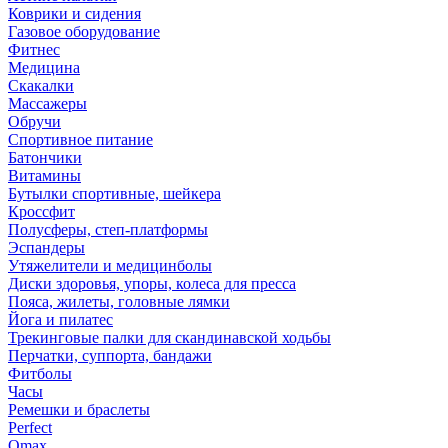
Коврики и сидения
Газовое оборудование
Фитнес
Медицина
Скакалки
Массажеры
Обручи
Спортивное питание
Батончики
Витамины
Бутылки спортивные, шейкера
Кроссфит
Полусферы, степ-платформы
Эспандеры
Утяжелители и медицинболы
Диски здоровья, упоры, колеса для пресса
Пояса, жилеты, головные лямки
Йога и пилатес
Трекинговые палки для скандинавской ходьбы
Перчатки, суппорта, бандажи
Фитболы
Часы
Ремешки и браслеты
Perfect
Omax