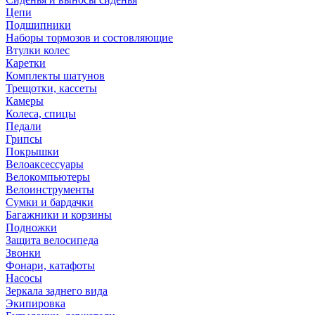
Цепи
Подшипники
Наборы тормозов и состовляющие
Втулки колес
Каретки
Комплекты шатунов
Трещотки, кассеты
Камеры
Колеса, спицы
Педали
Грипсы
Покрышки
Велоаксессуары
Велокомпьютеры
Велоинструменты
Сумки и бардачки
Багажники и корзины
Подножки
Защита велосипеда
Звонки
Фонари, катафоты
Насосы
Зеркала заднего вида
Экипировка