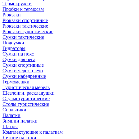
Термокружки
Пробки к термосам
Рюкзаки
Рюкзаки спортивные
Рюкзаки тактические
Рюкзаки туристические
Сумки тактические
Подсумки
Гидраторы
Сумки на пояс
Сумки для бега
Сумки спортивные
Сумки через плечо
Сумки набедренные
Гермомешки
Туристическая мебель
Шезлонги, раскладушки
Стулья туристические
Столы туристические
Спальники
Палатки
Зимнии палатки
Шатры
Комплектующие к палаткам
Летние палатки