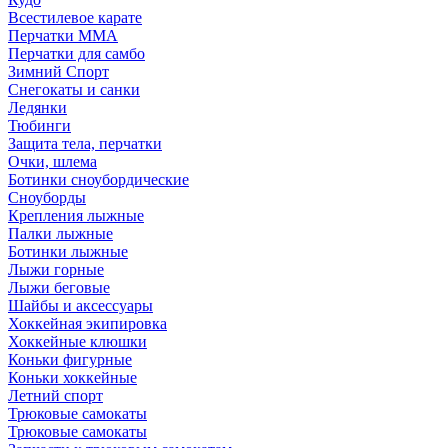
Всестилевое карате
Перчатки MMA
Перчатки для самбо
Зимний Спорт
Снегокаты и санки
Ледянки
Тюбинги
Защита тела, перчатки
Очки, шлема
Ботинки сноубордические
Сноуборды
Крепления лыжные
Палки лыжные
Ботинки лыжные
Лыжи горные
Лыжи беговые
Шайбы и аксессуары
Хоккейная экипировка
Хоккейные клюшки
Коньки фигурные
Коньки хоккейные
Летний спорт
Трюковые самокаты
Трюковые самокаты