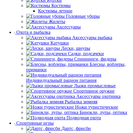
Куртки
Костюмы
Костюмы летние
Головные уборы
Жилеты
Аксессуары
Охота и рыбалка
Аксессуары рыбака
Катушки
Лески, шнуры
Садки, подсачеки
Спиннинги, фидеры
Блесны, воблеры,
приманки
Индивидуальный рацион питания
Лыжи промысловые
Спортивное оружие
Аксессуары охотника
Рыбалка зимняя
Ножи туристические
Бинокли, лупы, оптика
Подводная охота
Спортивные игры
Дартс, фрисби