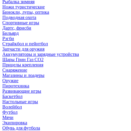
Рыбалка зимняя
Ножи туристические
Бинокли, лупы, оптика
Подводная охота
Спортивные игры
Дартс, фрисби
Бильярд
Рэгби
Страйкбол и пейнтбол
Запчасти для оружия
Аккумуляторы и зарядные устройства
Шары Грин Газ СО2
Прицелы крепления
Снаряжение
Магазины и лоадеры
Оружие
Пиротехника
Развивающие игры
Баскетбол
Настольные игры
Волейбол
Футбол
Мячи
Экипировка
Обувь для футбола