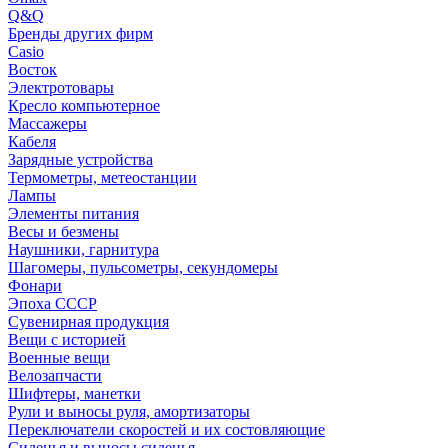
Q&Q
Бренды других фирм
Casio
Восток
Электротовары
Кресло компьютерное
Массажеры
Кабеля
Зарядные устройства
Термометры, метеостанции
Лампы
Элементы питания
Весы и безмены
Наушники, гарнитура
Шагомеры, пульсометры, секундомеры
Фонари
Эпоха СССР
Сувенирная продукция
Вещи с историей
Военные вещи
Велозапчасти
Шифтеры, манетки
Рули и выносы руля, амортизаторы
Переключатели скоростей и их состовляющие
Сиденья и выносы сиденья