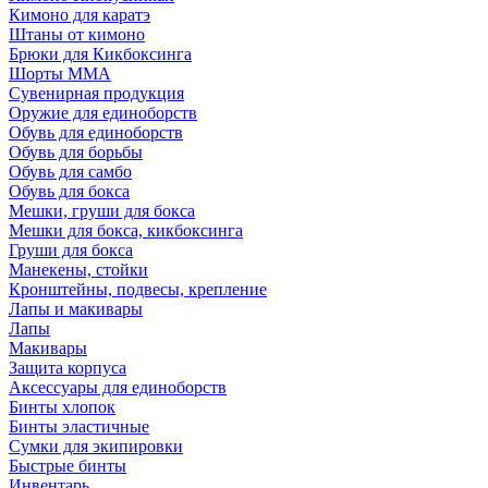
Кимоно для каратэ
Штаны от кимоно
Брюки для Кикбоксинга
Шорты ММА
Сувенирная продукция
Оружие для единоборств
Обувь для единоборств
Обувь для борьбы
Обувь для самбо
Обувь для бокса
Мешки, груши для бокса
Мешки для бокса, кикбоксинга
Груши для бокса
Манекены, стойки
Кронштейны, подвесы, крепление
Лапы и макивары
Лапы
Макивары
Защита корпуса
Аксессуары для единоборств
Бинты хлопок
Бинты эластичные
Сумки для экипировки
Быстрые бинты
Инвентарь