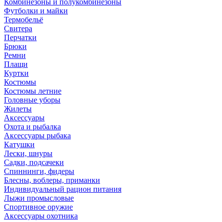
Комбинезоны и полукомбинезоны
Футболки и майки
Термобельё
Свитера
Перчатки
Брюки
Ремни
Плащи
Куртки
Костюмы
Костюмы летние
Головные уборы
Жилеты
Аксессуары
Охота и рыбалка
Аксессуары рыбака
Катушки
Лески, шнуры
Садки, подсачеки
Спиннинги, фидеры
Блесны, воблеры, приманки
Индивидуальный рацион питания
Лыжи промысловые
Спортивное оружие
Аксессуары охотника