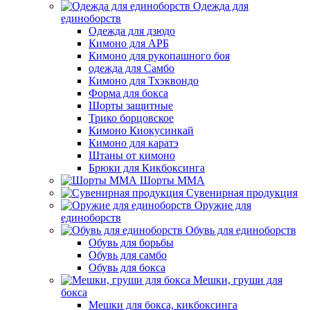
Одежда для
единоборств
Одежда для дзюдо
Кимоно для АРБ
Кимоно для рукопашного боя
одежда для Самбо
Кимоно для Тхэквондо
Форма для бокса
Шорты защитные
Трико борцовское
Кимоно Киокусинкай
Кимоно для каратэ
Штаны от кимоно
Брюки для Кикбоксинга
Шорты ММА
Сувенирная продукция
Оружие для
единоборств
Обувь для единоборств
Обувь для борьбы
Обувь для самбо
Обувь для бокса
Мешки, груши для
бокса
Мешки для бокса, кикбоксинга