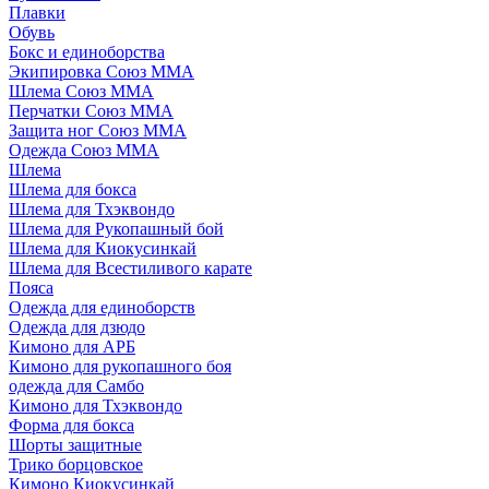
Плавки
Обувь
Бокс и единоборства
Экипировка Союз ММА
Шлема Союз ММА
Перчатки Союз ММА
Защита ног Союз ММА
Одежда Союз ММА
Шлема
Шлема для бокса
Шлема для Тхэквондо
Шлема для Рукопашный бой
Шлема для Киокусинкай
Шлема для Всестиливого карате
Пояса
Одежда для единоборств
Одежда для дзюдо
Кимоно для АРБ
Кимоно для рукопашного боя
одежда для Самбо
Кимоно для Тхэквондо
Форма для бокса
Шорты защитные
Трико борцовское
Кимоно Киокусинкай