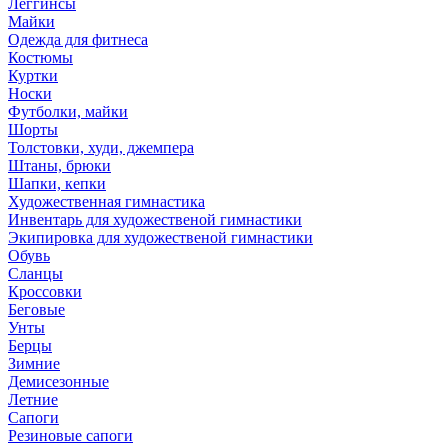
Леггинсы
Майки
Одежда для фитнеса
Костюмы
Куртки
Носки
Футболки, майки
Шорты
Толстовки, худи, джемпера
Штаны, брюки
Шапки, кепки
Художественная гимнастика
Инвентарь для художественой гимнастики
Экипировка для художественой гимнастики
Обувь
Сланцы
Кроссовки
Беговые
Унты
Берцы
Зимние
Демисезонные
Летние
Сапоги
Резиновые сапоги