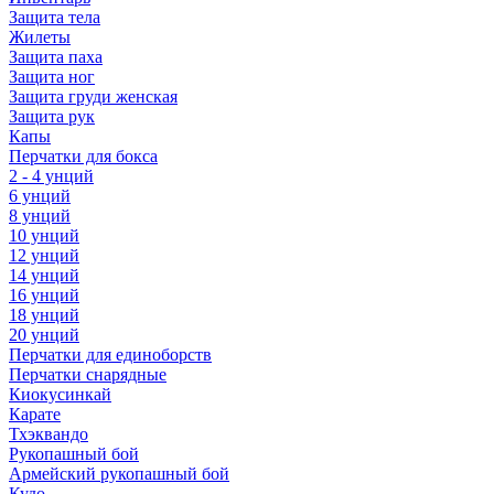
Защита тела
Жилеты
Защита паха
Защита ног
Защита груди женская
Защита рук
Капы
Перчатки для бокса
2 - 4 унций
6 унций
8 унций
10 унций
12 унций
14 унций
16 унций
18 унций
20 унций
Перчатки для единоборств
Перчатки снарядные
Киокусинкай
Карате
Тхэквандо
Рукопашный бой
Армейский рукопашный бой
Кудо