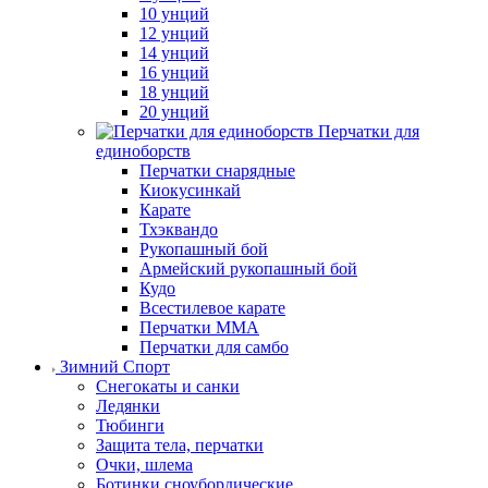
10 унций
12 унций
14 унций
16 унций
18 унций
20 унций
Перчатки для
единоборств
Перчатки снарядные
Киокусинкай
Карате
Тхэквандо
Рукопашный бой
Армейский рукопашный бой
Кудо
Всестилевое карате
Перчатки MMA
Перчатки для самбо
Зимний Спорт
Снегокаты и санки
Ледянки
Тюбинги
Защита тела, перчатки
Очки, шлема
Ботинки сноубордические