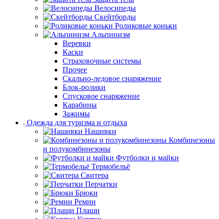
Велосипеды
Скейтборды
Роликовые коньки
Альпинизм
Веревки
Каски
Страховочные системы
Прочее
Скально-ледовое снаряжение
Блок-ролики
Спусковое снаряжение
Карабины
Зажимы
Одежда для туризма и отдыха
Нашивки
Комбинезоны
и полукомбинезоны
Футболки и майки
Термобельё
Свитера
Перчатки
Брюки
Ремни
Плащи