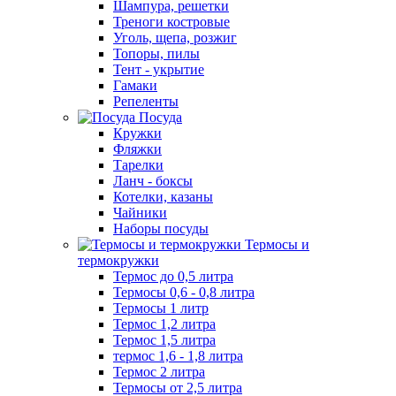
Шампура, решетки
Треноги костровые
Уголь, щепа, розжиг
Топоры, пилы
Тент - укрытие
Гамаки
Репеленты
Посуда
Кружки
Фляжки
Тарелки
Ланч - боксы
Котелки, казаны
Чайники
Наборы посуды
Термосы и
термокружки
Термос до 0,5 литра
Термосы 0,6 - 0,8 литра
Термосы 1 литр
Термос 1,2 литра
Термос 1,5 литра
термос 1,6 - 1,8 литра
Термос 2 литра
Термосы от 2,5 литра