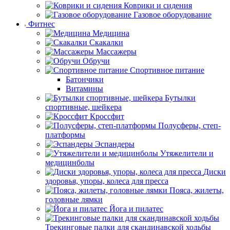
Коврики и сидения
Газовое оборудование
Фитнес
Медицина
Скакалки
Массажеры
Обручи
Спортивное питание
Батончики
Витамины
Бутылки
спортивные, шейкера
Кроссфит
Полусферы, степ-
платформы
Эспандеры
Утяжелители и
медицинболы
Диски
здоровья, упоры, колеса для пресса
Пояса, жилеты,
головные лямки
Йога и пилатес
Трекинговые палки для скандинавской ходьбы