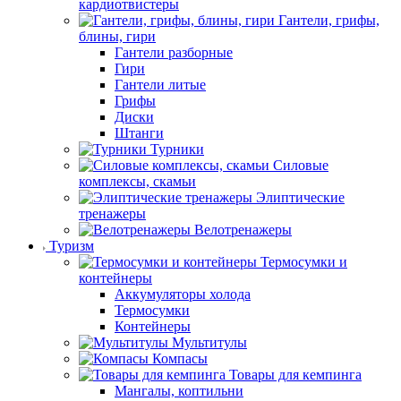
кардиотвистеры
Гантели, грифы,
блины, гири
Гантели разборные
Гири
Гантели литые
Грифы
Диски
Штанги
Турники
Силовые
комплексы, скамьи
Элиптические
тренажеры
Велотренажеры
Туризм
Термосумки и
контейнеры
Аккумуляторы холода
Термосумки
Контейнеры
Мультитулы
Компасы
Товары для кемпинга
Мангалы, коптильни