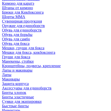
Кимоно для каратэ
Штаны от кимоно
Брюки для Кикбоксинга
Шорты ММА
Сувенирная продукция
Оружие для единоборств
Обувь для единоборств
Обувь для борьбы
Обувь для самбо
Обувь для бокса
Мешки, груши для бокса
Мешки для бокса, кикбоксинга
Груши для бокса
Манекены, стойки
Кронштейны, подвесы, крепление
Лапы и макивары
Лапы
Макивары
Защита корпуса
Аксессуары для единоборств
Бинты хлопок
Бинты эластичные
Сумки для экипировки
Быстрые бинты
Инвентарь