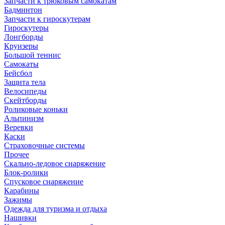
Запчасти к трюковым самокатам
Бадминтон
Запчасти к гироскутерам
Гироскутеры
Лонгборды
Круизеры
Большой теннис
Самокаты
Бейсбол
Защита тела
Велосипеды
Скейтборды
Роликовые коньки
Альпинизм
Веревки
Каски
Страховочные системы
Прочее
Скально-ледовое снаряжение
Блок-ролики
Спусковое снаряжение
Карабины
Зажимы
Одежда для туризма и отдыха
Нашивки