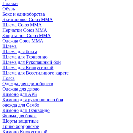
Плавки
Обувь
Бокс и единоборства
Экипировка Союз ММА
Шлема Союз ММА
Перчатки Союз ММА
Защита ног Союз ММА
Одежда Союз ММА
Шлема
Шлема для бокса
Шлема для Тхэквондо
Шлема для Рукопашный бой
Шлема для Киокусинкай
Шлема для Всестиливого карате
Пояса
Одежда для единоборств
Одежда для дзюдо
Кимоно для АРБ
Кимоно для рукопашного боя
одежда для Самбо
Кимоно для Тхэквондо
Форма для бокса
Шорты защитные
Трико борцовское
Кимоно Киокусинкай