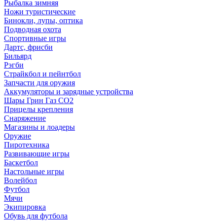
Рыбалка зимняя
Ножи туристические
Бинокли, лупы, оптика
Подводная охота
Спортивные игры
Дартс, фрисби
Бильярд
Рэгби
Страйкбол и пейнтбол
Запчасти для оружия
Аккумуляторы и зарядные устройства
Шары Грин Газ СО2
Прицелы крепления
Снаряжение
Магазины и лоадеры
Оружие
Пиротехника
Развивающие игры
Баскетбол
Настольные игры
Волейбол
Футбол
Мячи
Экипировка
Обувь для футбола