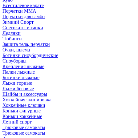
Всестилевое карате
Перчатки MMA
Перчатки для самбо
Зимний Спорт
Снегокаты и санки
Ледянки
Тюбинги
Защита тела, перчатки
Очки, шлема
Ботинки сноубордические
Сноуборды
Крепления лыжные
Палки лыжные
Ботинки лыжные
Лыжи горные
Лыжи беговые
Шайбы и аксессуары
Хоккейная экипировка
Хоккейные клюшки
Коньки фигурные
Коньки хоккейные
Летний спорт
Трюковые самокаты
Трюковые самокаты