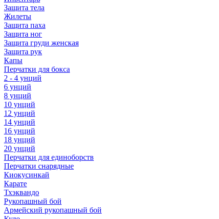
Защита тела
Жилеты
Защита паха
Защита ног
Защита груди женская
Защита рук
Капы
Перчатки для бокса
2 - 4 унций
6 унций
8 унций
10 унций
12 унций
14 унций
16 унций
18 унций
20 унций
Перчатки для единоборств
Перчатки снарядные
Киокусинкай
Карате
Тхэквандо
Рукопашный бой
Армейский рукопашный бой
Кудо