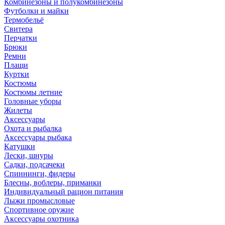
Комбинезоны и полукомбинезоны
Футболки и майки
Термобельё
Свитера
Перчатки
Брюки
Ремни
Плащи
Куртки
Костюмы
Костюмы летние
Головные уборы
Жилеты
Аксессуары
Охота и рыбалка
Аксессуары рыбака
Катушки
Лески, шнуры
Садки, подсачеки
Спиннинги, фидеры
Блесны, воблеры, приманки
Индивидуальный рацион питания
Лыжи промысловые
Спортивное оружие
Аксессуары охотника