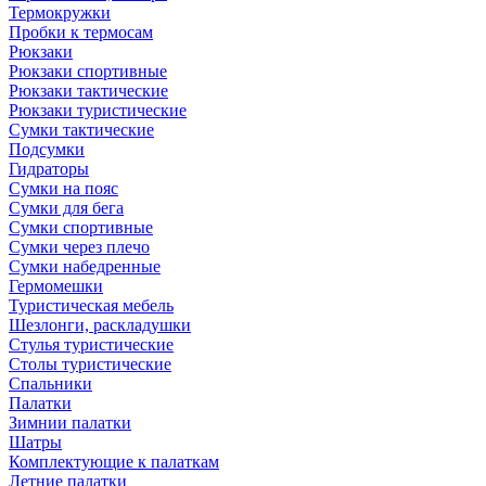
Термокружки
Пробки к термосам
Рюкзаки
Рюкзаки спортивные
Рюкзаки тактические
Рюкзаки туристические
Сумки тактические
Подсумки
Гидраторы
Сумки на пояс
Сумки для бега
Сумки спортивные
Сумки через плечо
Сумки набедренные
Гермомешки
Туристическая мебель
Шезлонги, раскладушки
Стулья туристические
Столы туристические
Спальники
Палатки
Зимнии палатки
Шатры
Комплектующие к палаткам
Летние палатки