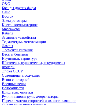
Q&Q
Бренды других фирм
Casio
Восток
Электротовары
Кресло компьютерное
Массажеры
Кабеля
Зарядные устройства
Термометры, метеостанции
Лампы
Элементы питания
Весы и безмены
Наушники, гарнитура
Шагомеры, пульсометры, секундомеры
Фонари
Эпоха СССР
Сувенирная продукция
Вещи с историей
Военные вещи
Велозапчасти
Шифтеры, манетки
Рули и выносы руля, амортизаторы
Переключатели скоростей и их состовляющие
Сиденья и выносы сиденья