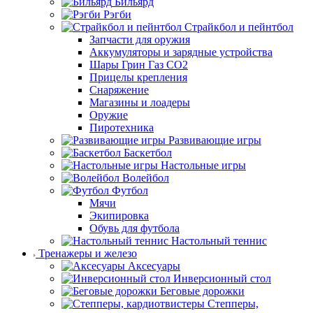
Бильярд
Рэгби
Страйкбол и пейнтбол
Запчасти для оружия
Аккумуляторы и зарядные устройства
Шары Грин Газ СО2
Прицелы крепления
Снаряжение
Магазины и лоадеры
Оружие
Пиротехника
Развивающие игры
Баскетбол
Настольные игры
Волейбол
Футбол
Мячи
Экипировка
Обувь для футбола
Настольный теннис
Тренажеры и железо
Аксесуары
Инверсионный стол
Беговые дорожки
Степперы,