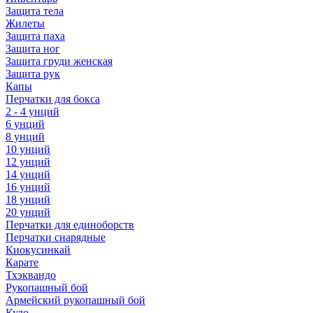
Защита тела
Жилеты
Защита паха
Защита ног
Защита груди женская
Защита рук
Капы
Перчатки для бокса
2 - 4 унций
6 унций
8 унций
10 унций
12 унций
14 унций
16 унций
18 унций
20 унций
Перчатки для единоборств
Перчатки снарядные
Киокусинкай
Карате
Тхэквандо
Рукопашный бой
Армейский рукопашный бой
Кудо