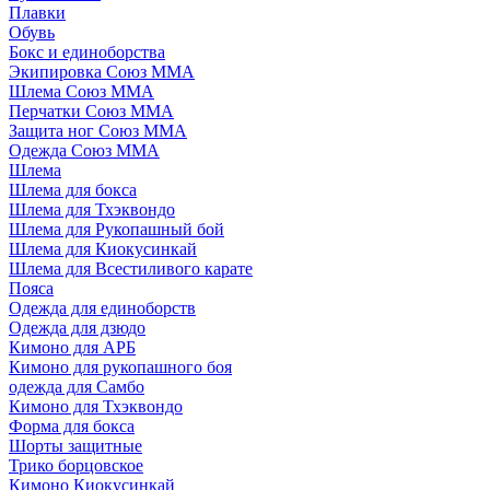
Плавки
Обувь
Бокс и единоборства
Экипировка Союз ММА
Шлема Союз ММА
Перчатки Союз ММА
Защита ног Союз ММА
Одежда Союз ММА
Шлема
Шлема для бокса
Шлема для Тхэквондо
Шлема для Рукопашный бой
Шлема для Киокусинкай
Шлема для Всестиливого карате
Пояса
Одежда для единоборств
Одежда для дзюдо
Кимоно для АРБ
Кимоно для рукопашного боя
одежда для Самбо
Кимоно для Тхэквондо
Форма для бокса
Шорты защитные
Трико борцовское
Кимоно Киокусинкай