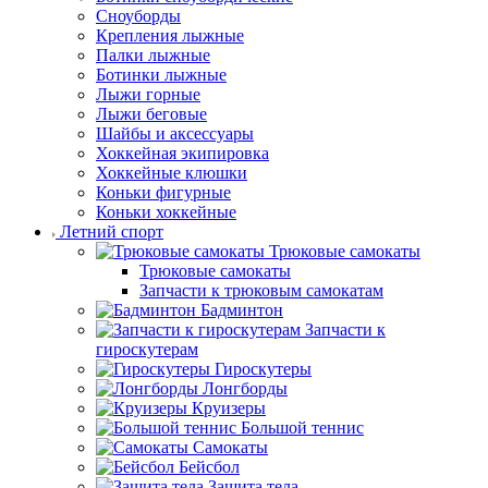
Сноуборды
Крепления лыжные
Палки лыжные
Ботинки лыжные
Лыжи горные
Лыжи беговые
Шайбы и аксессуары
Хоккейная экипировка
Хоккейные клюшки
Коньки фигурные
Коньки хоккейные
Летний спорт
Трюковые самокаты
Трюковые самокаты
Запчасти к трюковым самокатам
Бадминтон
Запчасти к
гироскутерам
Гироскутеры
Лонгборды
Круизеры
Большой теннис
Самокаты
Бейсбол
Защита тела