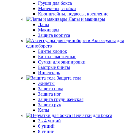
Груши для бокса
Манекены, стойки
Кронштейны, подвесы, крепление
Лапы и макивары
Лапы
Макивары
Защита корпуса
Аксессуары для
единоборств
Бинты хлопок
Бинты эластичные
Сумки для экипировки
Быстрые бинты
Инвентарь
Защита тела
Жилеты
Защита паха
Защита ног
Защита груди женская
Защита рук
Капы
Перчатки для бокса
2 - 4 унций
6 унций
8 унций