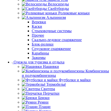
Велосипеды
Скейтборды
Роликовые коньки
Альпинизм
Веревки
Каски
Страховочные системы
Прочее
Скально-ледовое снаряжение
Блок-ролики
Спусковое снаряжение
Карабины
Зажимы
Одежда для туризма и отдыха
Нашивки
Комбинезоны
и полукомбинезоны
Футболки и майки
Термобельё
Свитера
Перчатки
Брюки
Ремни
Плащи