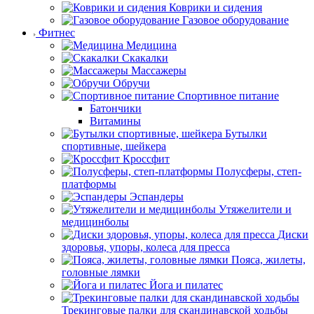
Коврики и сидения
Газовое оборудование
Фитнес
Медицина
Скакалки
Массажеры
Обручи
Спортивное питание
Батончики
Витамины
Бутылки
спортивные, шейкера
Кроссфит
Полусферы, степ-
платформы
Эспандеры
Утяжелители и
медицинболы
Диски
здоровья, упоры, колеса для пресса
Пояса, жилеты,
головные лямки
Йога и пилатес
Трекинговые палки для скандинавской ходьбы