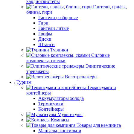
кардиотвистеры
Гантели, грифы,
блины, гири
Гантели разборные
Гири
Гантели литые
Грифы
Диски
Штанги
Турники
Силовые
комплексы, скамьи
Элиптические
тренажеры
Велотренажеры
Туризм
Термосумки и
контейнеры
Аккумуляторы холода
Термосумки
Контейнеры
Мультитулы
Компасы
Товары для кемпинга
Мангалы, коптильни