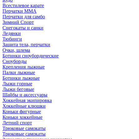
Всестилевое карате
Перчатки MMA
Перчатки для самбо
Зимний Спорт
Снегокаты и санки
Ледянки
Тюбинги
Защита тела, перчатки
Очки, шлема
Ботинки сноубордические
Сноуборды
Крепления лыжные
Палки лыжные
Ботинки лыжные
Лыжи горные
Лыжи беговые
Шайбы и аксессуары
Хоккейная экипировка
Хоккейные клюшки
Коньки фигурные
Коньки хоккейные
Летний спорт
Трюковые самокаты
Трюковые самокаты