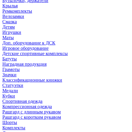
Бутылочки, держатели
Крылья
Ремкомплекты
Велозамки
Смазка
Детям
Игрушки
Маты
Доп. оборудование к ДСК
Игровое оборудование
Детские спортивные комплексы
Батуты
Наградная продукция
Грамоты
Значки
Классификационные книжки
Статуэтки
Медали
Кубки
Спортивная одежда
Компрессионная одежда
Рашгард с длинным рукавом
Рашгард с коротким рукавом
Шорты
Комплекты