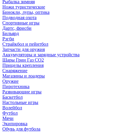
Рыбалка зимняя
Ножи туристические
Бинокли, лупы, оптика
Подводная охота
Спортивные игры
Дартс, фрисби
Бильярд
Рэгби
Страйкбол и пейнтбол
Запчасти для оружия
Аккумуляторы и зарядные устройства
Шары Грин Газ СО2
Прицелы крепления
Снаряжение
Магазины и лоадеры
Оружие
Пиротехника
Развивающие игры
Баскетбол
Настольные игры
Волейбол
Футбол
Мячи
Экипировка
Обувь для футбола