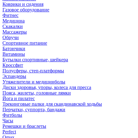
Коврики и сидения
Газовое оборудование
Фитнес
Медицина
Скакалки
Массажеры
Обручи
Спортивное питание
Батончики
Витамины
Бутылки спортивные, шейкера
Кроссфит
Полусферы, степ-платформы
Эспандеры
Утяжелители и медицинболы
Диски здоровья, упоры, колеса для пресса
Пояса, жилеты, головные лямки
Йога и пилатес
Трекинговые палки для скандинавской ходьбы
Перчатки, суппорта, бандажи
Фитболы
Часы
Ремешки и браслеты
Perfect
Omax