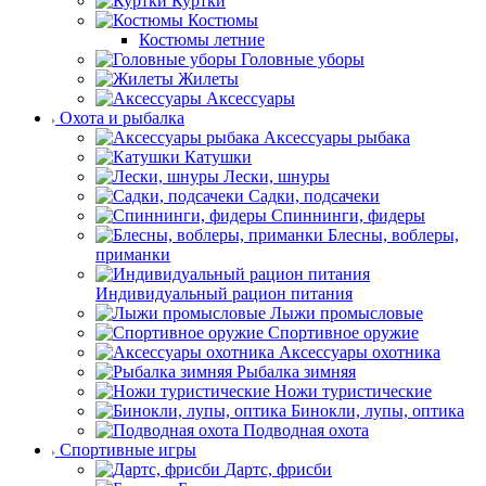
Куртки
Костюмы
Костюмы летние
Головные уборы
Жилеты
Аксессуары
Охота и рыбалка
Аксессуары рыбака
Катушки
Лески, шнуры
Садки, подсачеки
Спиннинги, фидеры
Блесны, воблеры,
приманки
Индивидуальный рацион питания
Лыжи промысловые
Спортивное оружие
Аксессуары охотника
Рыбалка зимняя
Ножи туристические
Бинокли, лупы, оптика
Подводная охота
Спортивные игры
Дартс, фрисби