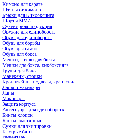
Кимоно для каратэ
Штаны от кимоно
Брюки для Кикбоксинга
Шорты ММА
Сувенирная продукция
Оружие для единоборств
Обувь для единоборств
Обувь для борьбы
Обувь для самбо
Обувь для бокса
Мешки, груши для бокса
Мешки для бокса, кикбоксинга
Груши для бокса
Манекены, стойки
Кронштейны, подвесы, крепление
Лапы и макивары
Лапы
Макивары
Защита корпуса
Аксессуары для единоборств
Бинты хлопок
Бинты эластичные
Сумки для экипировки
Быстрые бинты
Инвентарь