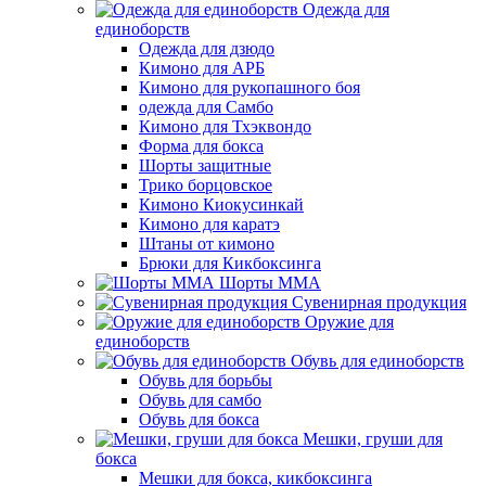
Одежда для
единоборств
Одежда для дзюдо
Кимоно для АРБ
Кимоно для рукопашного боя
одежда для Самбо
Кимоно для Тхэквондо
Форма для бокса
Шорты защитные
Трико борцовское
Кимоно Киокусинкай
Кимоно для каратэ
Штаны от кимоно
Брюки для Кикбоксинга
Шорты ММА
Сувенирная продукция
Оружие для
единоборств
Обувь для единоборств
Обувь для борьбы
Обувь для самбо
Обувь для бокса
Мешки, груши для
бокса
Мешки для бокса, кикбоксинга