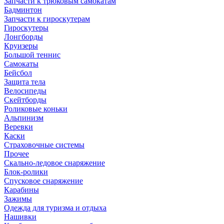
Запчасти к трюковым самокатам
Бадминтон
Запчасти к гироскутерам
Гироскутеры
Лонгборды
Круизеры
Большой теннис
Самокаты
Бейсбол
Защита тела
Велосипеды
Скейтборды
Роликовые коньки
Альпинизм
Веревки
Каски
Страховочные системы
Прочее
Скально-ледовое снаряжение
Блок-ролики
Спусковое снаряжение
Карабины
Зажимы
Одежда для туризма и отдыха
Нашивки