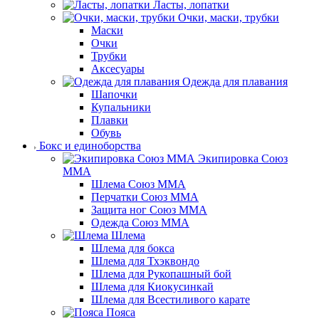
Ласты, лопатки
Очки, маски, трубки
Маски
Очки
Трубки
Аксесуары
Одежда для плавания
Шапочки
Купальники
Плавки
Обувь
Бокс и единоборства
Экипировка Союз
ММА
Шлема Союз ММА
Перчатки Союз ММА
Защита ног Союз ММА
Одежда Союз ММА
Шлема
Шлема для бокса
Шлема для Тхэквондо
Шлема для Рукопашный бой
Шлема для Киокусинкай
Шлема для Всестиливого карате
Пояса