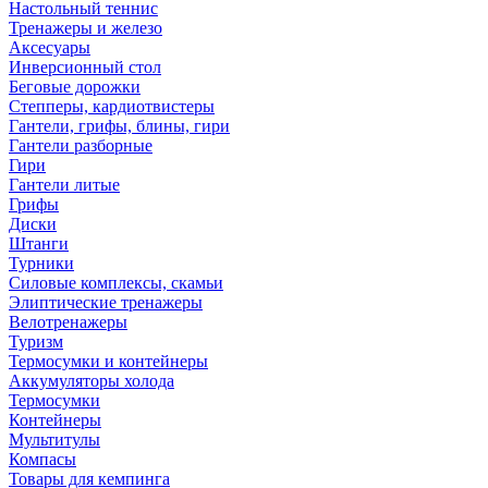
Настольный теннис
Тренажеры и железо
Аксесуары
Инверсионный стол
Беговые дорожки
Степперы, кардиотвистеры
Гантели, грифы, блины, гири
Гантели разборные
Гири
Гантели литые
Грифы
Диски
Штанги
Турники
Силовые комплексы, скамьи
Элиптические тренажеры
Велотренажеры
Туризм
Термосумки и контейнеры
Аккумуляторы холода
Термосумки
Контейнеры
Мультитулы
Компасы
Товары для кемпинга