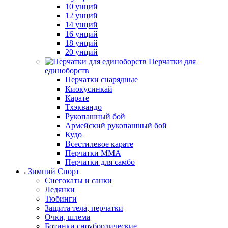
10 унций
12 унций
14 унций
16 унций
18 унций
20 унций
Перчатки для
единоборств
Перчатки снарядные
Киокусинкай
Карате
Тхэквандо
Рукопашный бой
Армейский рукопашный бой
Кудо
Всестилевое карате
Перчатки MMA
Перчатки для самбо
Зимний Спорт
Снегокаты и санки
Ледянки
Тюбинги
Защита тела, перчатки
Очки, шлема
Ботинки сноубордические