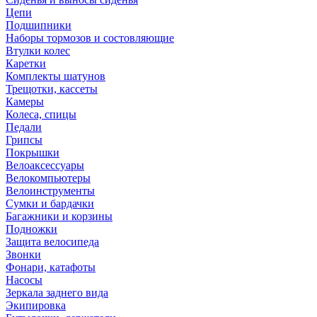
Цепи
Подшипники
Наборы тормозов и состовляющие
Втулки колес
Каретки
Комплекты шатунов
Трещотки, кассеты
Камеры
Колеса, спицы
Педали
Грипсы
Покрышки
Велоаксессуары
Велокомпьютеры
Велоинструменты
Сумки и бардачки
Багажники и корзины
Подножки
Защита велосипеда
Звонки
Фонари, катафоты
Насосы
Зеркала заднего вида
Экипировка