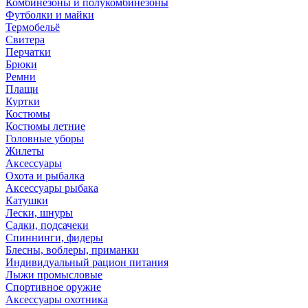
Комбинезоны и полукомбинезоны
Футболки и майки
Термобельё
Свитера
Перчатки
Брюки
Ремни
Плащи
Куртки
Костюмы
Костюмы летние
Головные уборы
Жилеты
Аксессуары
Охота и рыбалка
Аксессуары рыбака
Катушки
Лески, шнуры
Садки, подсачеки
Спиннинги, фидеры
Блесны, воблеры, приманки
Индивидуальный рацион питания
Лыжи промысловые
Спортивное оружие
Аксессуары охотника