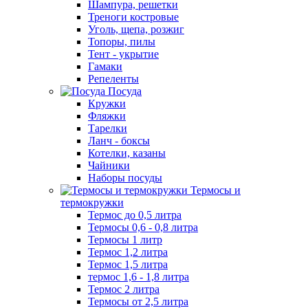
Шампура, решетки
Треноги костровые
Уголь, щепа, розжиг
Топоры, пилы
Тент - укрытие
Гамаки
Репеленты
Посуда
Кружки
Фляжки
Тарелки
Ланч - боксы
Котелки, казаны
Чайники
Наборы посуды
Термосы и
термокружки
Термос до 0,5 литра
Термосы 0,6 - 0,8 литра
Термосы 1 литр
Термос 1,2 литра
Термос 1,5 литра
термос 1,6 - 1,8 литра
Термос 2 литра
Термосы от 2,5 литра