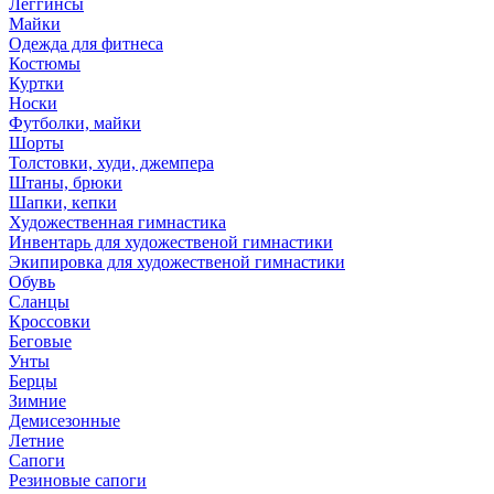
Леггинсы
Майки
Одежда для фитнеса
Костюмы
Куртки
Носки
Футболки, майки
Шорты
Толстовки, худи, джемпера
Штаны, брюки
Шапки, кепки
Художественная гимнастика
Инвентарь для художественой гимнастики
Экипировка для художественой гимнастики
Обувь
Сланцы
Кроссовки
Беговые
Унты
Берцы
Зимние
Демисезонные
Летние
Сапоги
Резиновые сапоги