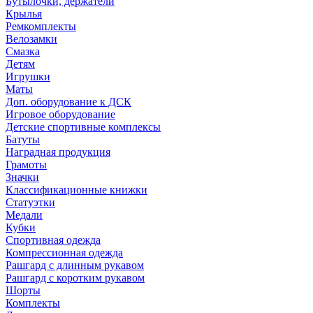
Бутылочки, держатели
Крылья
Ремкомплекты
Велозамки
Смазка
Детям
Игрушки
Маты
Доп. оборудование к ДСК
Игровое оборудование
Детские спортивные комплексы
Батуты
Наградная продукция
Грамоты
Значки
Классификационные книжки
Статуэтки
Медали
Кубки
Спортивная одежда
Компрессионная одежда
Рашгард с длинным рукавом
Рашгард с коротким рукавом
Шорты
Комплекты