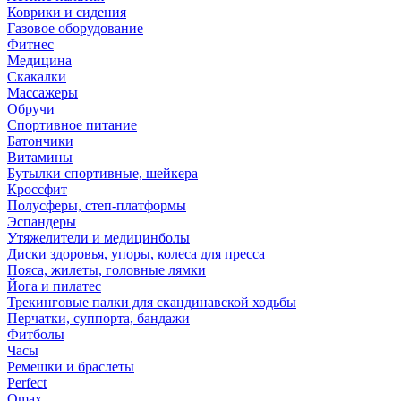
Коврики и сидения
Газовое оборудование
Фитнес
Медицина
Скакалки
Массажеры
Обручи
Спортивное питание
Батончики
Витамины
Бутылки спортивные, шейкера
Кроссфит
Полусферы, степ-платформы
Эспандеры
Утяжелители и медицинболы
Диски здоровья, упоры, колеса для пресса
Пояса, жилеты, головные лямки
Йога и пилатес
Трекинговые палки для скандинавской ходьбы
Перчатки, суппорта, бандажи
Фитболы
Часы
Ремешки и браслеты
Perfect
Omax