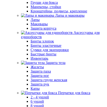
Груши для бокса
Манекены, стойки
Кронштейны, подвесы, крепление
Лапы и макивары
Лапы
Макивары
Защита корпуса
Аксессуары для
единоборств
Бинты хлопок
Бинты эластичные
Сумки для экипировки
Быстрые бинты
Инвентарь
Защита тела
Жилеты
Защита паха
Защита ног
Защита груди женская
Защита рук
Капы
Перчатки для бокса
2 - 4 унций
6 унций
8 унций