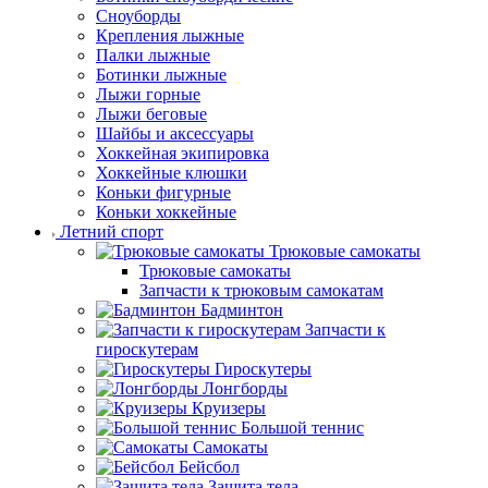
Сноуборды
Крепления лыжные
Палки лыжные
Ботинки лыжные
Лыжи горные
Лыжи беговые
Шайбы и аксессуары
Хоккейная экипировка
Хоккейные клюшки
Коньки фигурные
Коньки хоккейные
Летний спорт
Трюковые самокаты
Трюковые самокаты
Запчасти к трюковым самокатам
Бадминтон
Запчасти к
гироскутерам
Гироскутеры
Лонгборды
Круизеры
Большой теннис
Самокаты
Бейсбол
Защита тела