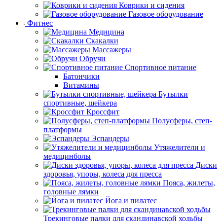
Коврики и сидения
Газовое оборудование
Фитнес
Медицина
Скакалки
Массажеры
Обручи
Спортивное питание
Батончики
Витамины
Бутылки
спортивные, шейкера
Кроссфит
Полусферы, степ-
платформы
Эспандеры
Утяжелители и
медицинболы
Диски
здоровья, упоры, колеса для пресса
Пояса, жилеты,
головные лямки
Йога и пилатес
Трекинговые палки для скандинавской ходьбы