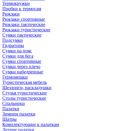
Термокружки
Пробки к термосам
Рюкзаки
Рюкзаки спортивные
Рюкзаки тактические
Рюкзаки туристические
Сумки тактические
Подсумки
Гидраторы
Сумки на пояс
Сумки для бега
Сумки спортивные
Сумки через плечо
Сумки набедренные
Гермомешки
Туристическая мебель
Шезлонги, раскладушки
Стулья туристические
Столы туристические
Спальники
Палатки
Зимнии палатки
Шатры
Комплектующие к палаткам
Летние палатки