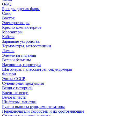
Q&Q
Бренды других фирм
Casio
Восток
Электротовары
Кресло компьютерное
Массажеры
Кабеля
Зарядные устройства
Термометры, метеостанции
Лампы
Элементы питания
Весы и безмены
Наушники, гарнитура
Шагомеры, пульсометры, секундомеры
Фонари
Эпоха СССР
Сувенирная продукция
Вещи с историей
Военные вещи
Велозапчасти
Шифтеры, манетки
Рули и выносы руля, амортизаторы
Переключатели скоростей и их состовляющие
Сиденья и выносы сиденья