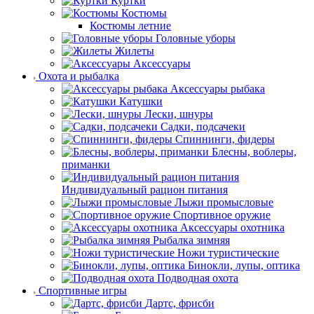
Куртки
Костюмы
Костюмы летние
Головные уборы
Жилеты
Аксессуары
Охота и рыбалка
Аксессуары рыбака
Катушки
Лески, шнуры
Садки, подсачеки
Спиннинги, фидеры
Блесны, воблеры,
приманки
Индивидуальный рацион питания
Лыжи промысловые
Спортивное оружие
Аксессуары охотника
Рыбалка зимняя
Ножи туристические
Бинокли, лупы, оптика
Подводная охота
Спортивные игры
Дартс, фрисби