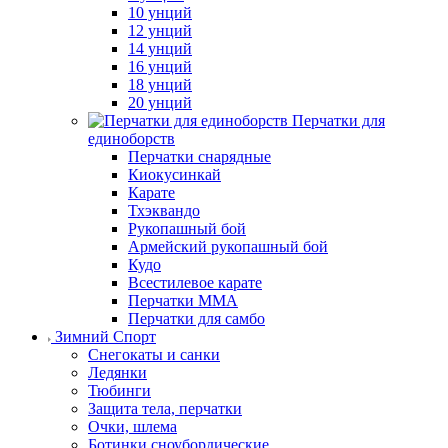
10 унций
12 унций
14 унций
16 унций
18 унций
20 унций
Перчатки для
единоборств
Перчатки снарядные
Киокусинкай
Карате
Тхэквандо
Рукопашный бой
Армейский рукопашный бой
Кудо
Всестилевое карате
Перчатки MMA
Перчатки для самбо
Зимний Спорт
Снегокаты и санки
Ледянки
Тюбинги
Защита тела, перчатки
Очки, шлема
Ботинки сноубордические