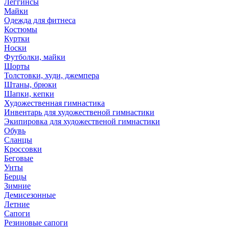
Леггинсы
Майки
Одежда для фитнеса
Костюмы
Куртки
Носки
Футболки, майки
Шорты
Толстовки, худи, джемпера
Штаны, брюки
Шапки, кепки
Художественная гимнастика
Инвентарь для художественой гимнастики
Экипировка для художественой гимнастики
Обувь
Сланцы
Кроссовки
Беговые
Унты
Берцы
Зимние
Демисезонные
Летние
Сапоги
Резиновые сапоги