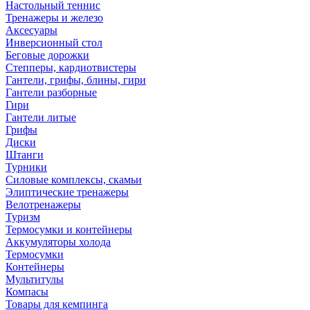
Настольный теннис
Тренажеры и железо
Аксесуары
Инверсионный стол
Беговые дорожки
Степперы, кардиотвистеры
Гантели, грифы, блины, гири
Гантели разборные
Гири
Гантели литые
Грифы
Диски
Штанги
Турники
Силовые комплексы, скамьи
Элиптические тренажеры
Велотренажеры
Туризм
Термосумки и контейнеры
Аккумуляторы холода
Термосумки
Контейнеры
Мультитулы
Компасы
Товары для кемпинга