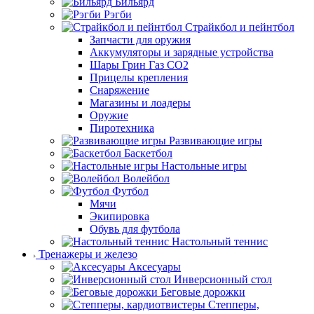
Бильярд
Рэгби
Страйкбол и пейнтбол
Запчасти для оружия
Аккумуляторы и зарядные устройства
Шары Грин Газ СО2
Прицелы крепления
Снаряжение
Магазины и лоадеры
Оружие
Пиротехника
Развивающие игры
Баскетбол
Настольные игры
Волейбол
Футбол
Мячи
Экипировка
Обувь для футбола
Настольный теннис
Тренажеры и железо
Аксесуары
Инверсионный стол
Беговые дорожки
Степперы,