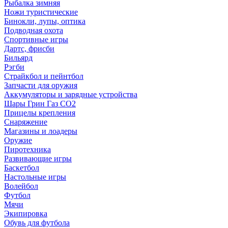
Рыбалка зимняя
Ножи туристические
Бинокли, лупы, оптика
Подводная охота
Спортивные игры
Дартс, фрисби
Бильярд
Рэгби
Страйкбол и пейнтбол
Запчасти для оружия
Аккумуляторы и зарядные устройства
Шары Грин Газ СО2
Прицелы крепления
Снаряжение
Магазины и лоадеры
Оружие
Пиротехника
Развивающие игры
Баскетбол
Настольные игры
Волейбол
Футбол
Мячи
Экипировка
Обувь для футбола