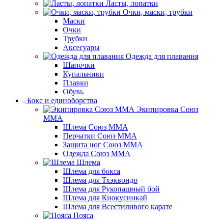
Ласты, лопатки
Очки, маски, трубки
Маски
Очки
Трубки
Аксесуары
Одежда для плавания
Шапочки
Купальники
Плавки
Обувь
Бокс и единоборства
Экипировка Союз
ММА
Шлема Союз ММА
Перчатки Союз ММА
Защита ног Союз ММА
Одежда Союз ММА
Шлема
Шлема для бокса
Шлема для Тхэквондо
Шлема для Рукопашный бой
Шлема для Киокусинкай
Шлема для Всестиливого карате
Пояса