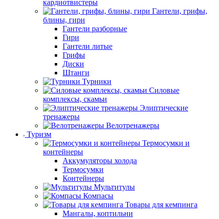
кардиотвистеры
Гантели, грифы,
блины, гири
Гантели разборные
Гири
Гантели литые
Грифы
Диски
Штанги
Турники
Силовые
комплексы, скамьи
Элиптические
тренажеры
Велотренажеры
Туризм
Термосумки и
контейнеры
Аккумуляторы холода
Термосумки
Контейнеры
Мультитулы
Компасы
Товары для кемпинга
Мангалы, коптильни