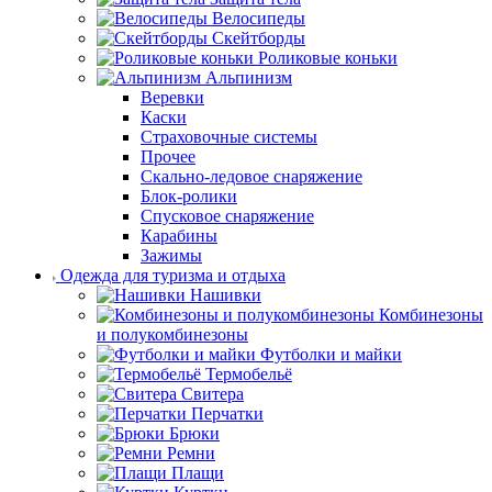
Велосипеды
Скейтборды
Роликовые коньки
Альпинизм
Веревки
Каски
Страховочные системы
Прочее
Скально-ледовое снаряжение
Блок-ролики
Спусковое снаряжение
Карабины
Зажимы
Одежда для туризма и отдыха
Нашивки
Комбинезоны
и полукомбинезоны
Футболки и майки
Термобельё
Свитера
Перчатки
Брюки
Ремни
Плащи