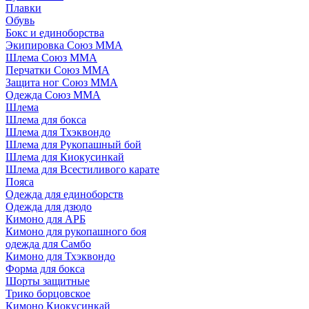
Плавки
Обувь
Бокс и единоборства
Экипировка Союз ММА
Шлема Союз ММА
Перчатки Союз ММА
Защита ног Союз ММА
Одежда Союз ММА
Шлема
Шлема для бокса
Шлема для Тхэквондо
Шлема для Рукопашный бой
Шлема для Киокусинкай
Шлема для Всестиливого карате
Пояса
Одежда для единоборств
Одежда для дзюдо
Кимоно для АРБ
Кимоно для рукопашного боя
одежда для Самбо
Кимоно для Тхэквондо
Форма для бокса
Шорты защитные
Трико борцовское
Кимоно Киокусинкай