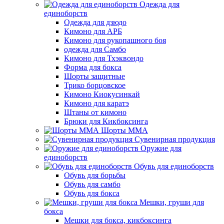
Одежда для
единоборств
Одежда для дзюдо
Кимоно для АРБ
Кимоно для рукопашного боя
одежда для Самбо
Кимоно для Тхэквондо
Форма для бокса
Шорты защитные
Трико борцовское
Кимоно Киокусинкай
Кимоно для каратэ
Штаны от кимоно
Брюки для Кикбоксинга
Шорты ММА
Сувенирная продукция
Оружие для
единоборств
Обувь для единоборств
Обувь для борьбы
Обувь для самбо
Обувь для бокса
Мешки, груши для
бокса
Мешки для бокса, кикбоксинга