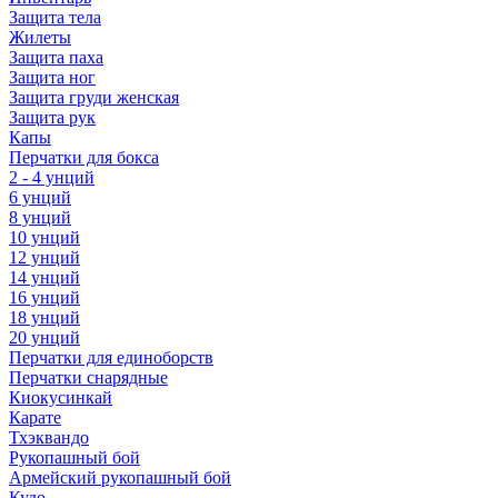
Защита тела
Жилеты
Защита паха
Защита ног
Защита груди женская
Защита рук
Капы
Перчатки для бокса
2 - 4 унций
6 унций
8 унций
10 унций
12 унций
14 унций
16 унций
18 унций
20 унций
Перчатки для единоборств
Перчатки снарядные
Киокусинкай
Карате
Тхэквандо
Рукопашный бой
Армейский рукопашный бой
Кудо