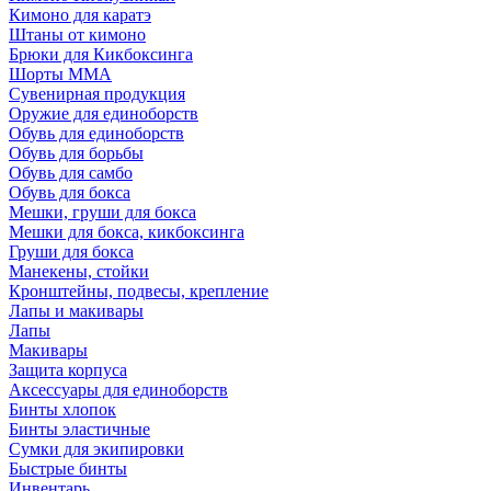
Кимоно для каратэ
Штаны от кимоно
Брюки для Кикбоксинга
Шорты ММА
Сувенирная продукция
Оружие для единоборств
Обувь для единоборств
Обувь для борьбы
Обувь для самбо
Обувь для бокса
Мешки, груши для бокса
Мешки для бокса, кикбоксинга
Груши для бокса
Манекены, стойки
Кронштейны, подвесы, крепление
Лапы и макивары
Лапы
Макивары
Защита корпуса
Аксессуары для единоборств
Бинты хлопок
Бинты эластичные
Сумки для экипировки
Быстрые бинты
Инвентарь