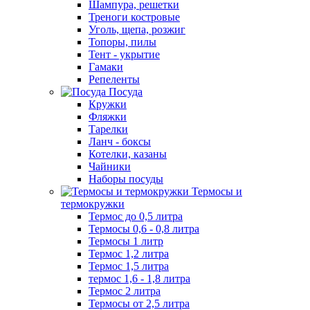
Шампура, решетки
Треноги костровые
Уголь, щепа, розжиг
Топоры, пилы
Тент - укрытие
Гамаки
Репеленты
Посуда
Кружки
Фляжки
Тарелки
Ланч - боксы
Котелки, казаны
Чайники
Наборы посуды
Термосы и
термокружки
Термос до 0,5 литра
Термосы 0,6 - 0,8 литра
Термосы 1 литр
Термос 1,2 литра
Термос 1,5 литра
термос 1,6 - 1,8 литра
Термос 2 литра
Термосы от 2,5 литра