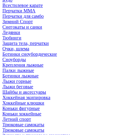
Всестилевое карате
Перчатки MMA
Перчатки для самбо
Зимний Спорт
Снегокаты и санки
Ледянки
Тюбинги
Защита тела, перчатки
Очки, шлема
Ботинки сноубордические
Сноуборды
Крепления лыжные
Палки лыжные
Ботинки лыжные
Лыжи горные
Лыжи беговые
Шайбы и аксессуары
Хоккейная экипировка
Хоккейные клюшки
Коньки фигурные
Коньки хоккейные
Летний спорт
Трюковые самокаты
Трюковые самокаты