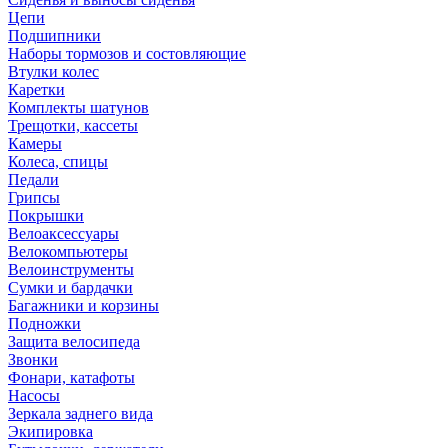
Цепи
Подшипники
Наборы тормозов и состовляющие
Втулки колес
Каретки
Комплекты шатунов
Трещотки, кассеты
Камеры
Колеса, спицы
Педали
Грипсы
Покрышки
Велоаксессуары
Велокомпьютеры
Велоинструменты
Сумки и бардачки
Багажники и корзины
Подножки
Защита велосипеда
Звонки
Фонари, катафоты
Насосы
Зеркала заднего вида
Экипировка