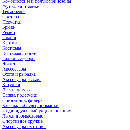
Комбинезоны и полукомбинезоны
Футболки и майки
Термобельё
Свитера
Перчатки
Брюки
Ремни
Плащи
Куртки
Костюмы
Костюмы летние
Головные уборы
Жилеты
Аксессуары
Охота и рыбалка
Аксессуары рыбака
Катушки
Лески, шнуры
Садки, подсачеки
Спиннинги, фидеры
Блесны, воблеры, приманки
Индивидуальный рацион питания
Лыжи промысловые
Спортивное оружие
Аксессуары охотника