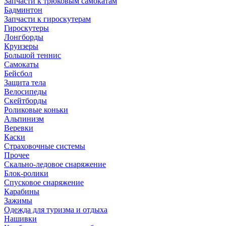
Запчасти к трюковым самокатам
Бадминтон
Запчасти к гироскутерам
Гироскутеры
Лонгборды
Круизеры
Большой теннис
Самокаты
Бейсбол
Защита тела
Велосипеды
Скейтборды
Роликовые коньки
Альпинизм
Веревки
Каски
Страховочные системы
Прочее
Скально-ледовое снаряжение
Блок-ролики
Спусковое снаряжение
Карабины
Зажимы
Одежда для туризма и отдыха
Нашивки