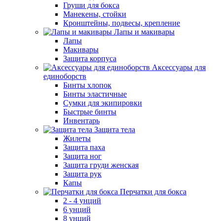
Груши для бокса
Манекены, стойки
Кронштейны, подвесы, крепление
Лапы и макивары
Лапы
Макивары
Защита корпуса
Аксессуары для
единоборств
Бинты хлопок
Бинты эластичные
Сумки для экипировки
Быстрые бинты
Инвентарь
Защита тела
Жилеты
Защита паха
Защита ног
Защита груди женская
Защита рук
Капы
Перчатки для бокса
2 - 4 унций
6 унций
8 унций