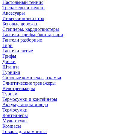
Настольный теннис
Тренажеры и железо
Аксесуары
Инверсионный стол
Беговые дорожки
Степперы, кардиотвистеры
Гантели, грифы, блины, гири
Гантели разборные
Гири
Гантели литые
Грифы
Диски
Штанги
Турники
Силовые комплексы, скамьи
Элиптические тренажеры
Велотренажеры
Туризм
Термосумки и контейнеры
Аккумуляторы холода
Термосумки
Контейнеры
Мультитулы
Компасы
Товары для кемпинга