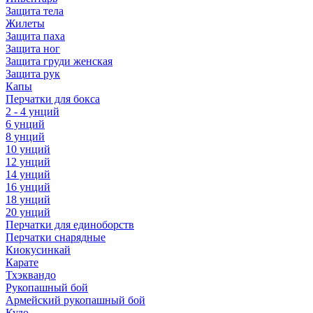
Защита тела
Жилеты
Защита паха
Защита ног
Защита груди женская
Защита рук
Капы
Перчатки для бокса
2 - 4 унций
6 унций
8 унций
10 унций
12 унций
14 унций
16 унций
18 унций
20 унций
Перчатки для единоборств
Перчатки снарядные
Киокусинкай
Карате
Тхэквандо
Рукопашный бой
Армейский рукопашный бой
Кудо