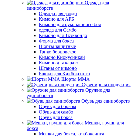
Одежда для
единоборств
Одежда для дзюдо
Кимоно для АРБ
Кимоно для рукопашного боя
одежда для Самбо
Кимоно для Тхэквондо
Форма для бокса
Шорты защитные
Трико борцовское
Кимоно Киокусинкай
Кимоно для каратэ
Штаны от кимоно
Брюки для Кикбоксинга
Шорты ММА
Сувенирная продукция
Оружие для
единоборств
Обувь для единоборств
Обувь для борьбы
Обувь для самбо
Обувь для бокса
Мешки, груши для
бокса
Мешки для бокса, кикбоксинга