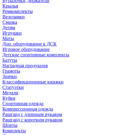
Бутылочки, держатели
Крылья
Ремкомплекты
Велозамки
Смазка
Детям
Игрушки
Маты
Доп. оборудование к ДСК
Игровое оборудование
Детские спортивные комплексы
Батуты
Наградная продукция
Грамоты
Значки
Классификационные книжки
Статуэтки
Медали
Кубки
Спортивная одежда
Компрессионная одежда
Рашгард с длинным рукавом
Рашгард с коротким рукавом
Шорты
Комплекты