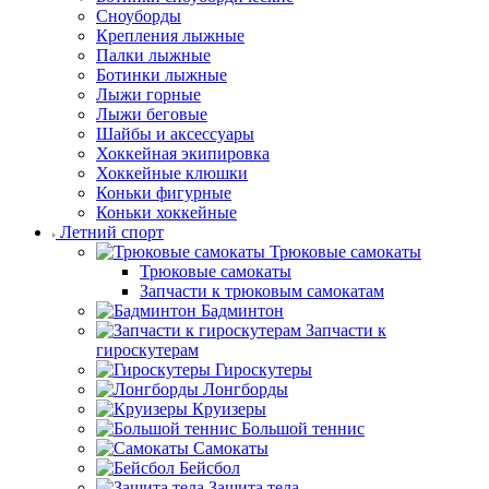
Сноуборды
Крепления лыжные
Палки лыжные
Ботинки лыжные
Лыжи горные
Лыжи беговые
Шайбы и аксессуары
Хоккейная экипировка
Хоккейные клюшки
Коньки фигурные
Коньки хоккейные
Летний спорт
Трюковые самокаты
Трюковые самокаты
Запчасти к трюковым самокатам
Бадминтон
Запчасти к
гироскутерам
Гироскутеры
Лонгборды
Круизеры
Большой теннис
Самокаты
Бейсбол
Защита тела