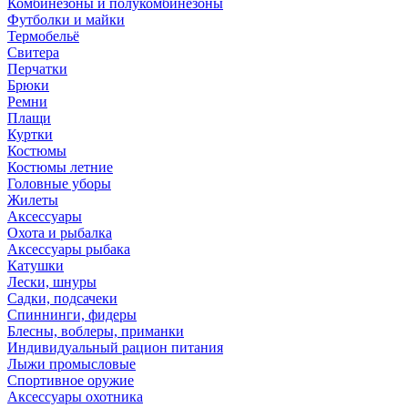
Комбинезоны и полукомбинезоны
Футболки и майки
Термобельё
Свитера
Перчатки
Брюки
Ремни
Плащи
Куртки
Костюмы
Костюмы летние
Головные уборы
Жилеты
Аксессуары
Охота и рыбалка
Аксессуары рыбака
Катушки
Лески, шнуры
Садки, подсачеки
Спиннинги, фидеры
Блесны, воблеры, приманки
Индивидуальный рацион питания
Лыжи промысловые
Спортивное оружие
Аксессуары охотника