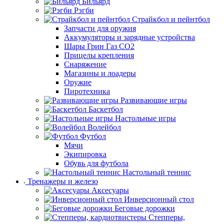
Бильярд
Рэгби
Страйкбол и пейнтбол
Запчасти для оружия
Аккумуляторы и зарядные устройства
Шары Грин Газ СО2
Прицелы крепления
Снаряжение
Магазины и лоадеры
Оружие
Пиротехника
Развивающие игры
Баскетбол
Настольные игры
Волейбол
Футбол
Мячи
Экипировка
Обувь для футбола
Настольный теннис
Тренажеры и железо
Аксесуары
Инверсионный стол
Беговые дорожки
Степперы,