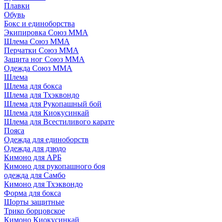
Плавки
Обувь
Бокс и единоборства
Экипировка Союз ММА
Шлема Союз ММА
Перчатки Союз ММА
Защита ног Союз ММА
Одежда Союз ММА
Шлема
Шлема для бокса
Шлема для Тхэквондо
Шлема для Рукопашный бой
Шлема для Киокусинкай
Шлема для Всестиливого карате
Пояса
Одежда для единоборств
Одежда для дзюдо
Кимоно для АРБ
Кимоно для рукопашного боя
одежда для Самбо
Кимоно для Тхэквондо
Форма для бокса
Шорты защитные
Трико борцовское
Кимоно Киокусинкай