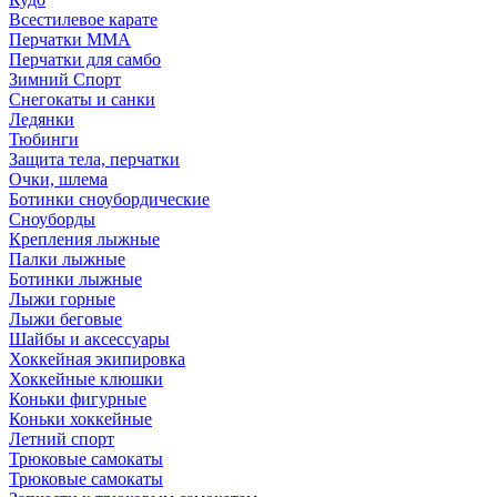
Всестилевое карате
Перчатки MMA
Перчатки для самбо
Зимний Спорт
Снегокаты и санки
Ледянки
Тюбинги
Защита тела, перчатки
Очки, шлема
Ботинки сноубордические
Сноуборды
Крепления лыжные
Палки лыжные
Ботинки лыжные
Лыжи горные
Лыжи беговые
Шайбы и аксессуары
Хоккейная экипировка
Хоккейные клюшки
Коньки фигурные
Коньки хоккейные
Летний спорт
Трюковые самокаты
Трюковые самокаты