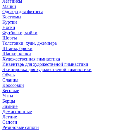
Леггинсы
Майки
Одежда для фитнеса
Костюмы
Куртки
Носки
Футболки, майки
Шорты
Толстовки, худи, джемпера
Штаны, брюки
Шапки, кепки
Художественная гимнастика
Инвентарь для художественой гимнастики
Экипировка для художественой гимнастики
Обувь
Сланцы
Кроссовки
Беговые
Унты
Берцы
Зимние
Демисезонные
Летние
Сапоги
Резиновые сапоги