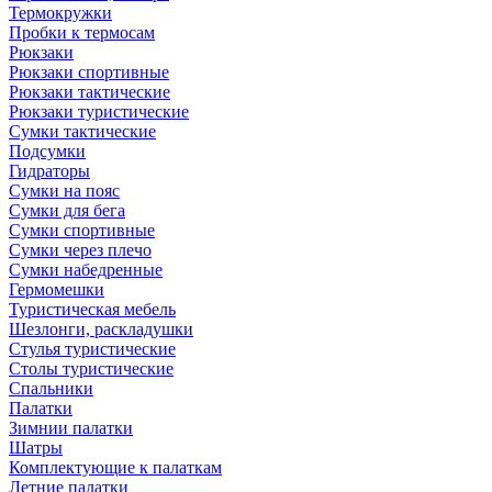
Термокружки
Пробки к термосам
Рюкзаки
Рюкзаки спортивные
Рюкзаки тактические
Рюкзаки туристические
Сумки тактические
Подсумки
Гидраторы
Сумки на пояс
Сумки для бега
Сумки спортивные
Сумки через плечо
Сумки набедренные
Гермомешки
Туристическая мебель
Шезлонги, раскладушки
Стулья туристические
Столы туристические
Спальники
Палатки
Зимнии палатки
Шатры
Комплектующие к палаткам
Летние палатки