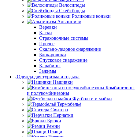
Велосипеды
Скейтборды
Роликовые коньки
Альпинизм
Веревки
Каски
Страховочные системы
Прочее
Скально-ледовое снаряжение
Блок-ролики
Спусковое снаряжение
Карабины
Зажимы
Одежда для туризма и отдыха
Нашивки
Комбинезоны
и полукомбинезоны
Футболки и майки
Термобельё
Свитера
Перчатки
Брюки
Ремни
Плащи