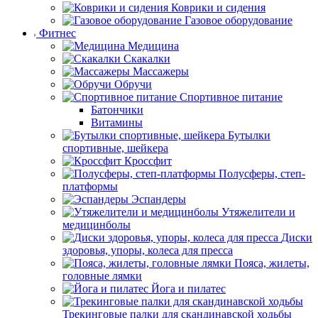
Коврики и сидения
Газовое оборудование
Фитнес
Медицина
Скакалки
Массажеры
Обручи
Спортивное питание
Батончики
Витамины
Бутылки
спортивные, шейкера
Кроссфит
Полусферы, степ-
платформы
Эспандеры
Утяжелители и
медицинболы
Диски
здоровья, упоры, колеса для пресса
Пояса, жилеты,
головные лямки
Йога и пилатес
Трекинговые палки для скандинавской ходьбы