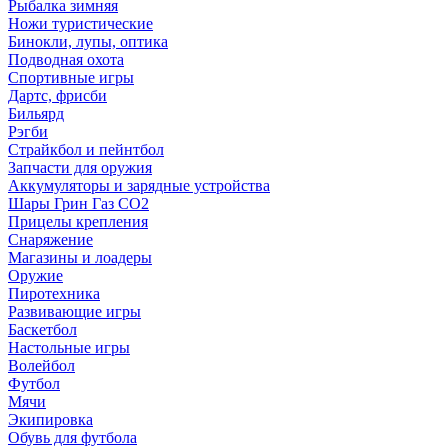
Рыбалка зимняя
Ножи туристические
Бинокли, лупы, оптика
Подводная охота
Спортивные игры
Дартс, фрисби
Бильярд
Рэгби
Страйкбол и пейнтбол
Запчасти для оружия
Аккумуляторы и зарядные устройства
Шары Грин Газ СО2
Прицелы крепления
Снаряжение
Магазины и лоадеры
Оружие
Пиротехника
Развивающие игры
Баскетбол
Настольные игры
Волейбол
Футбол
Мячи
Экипировка
Обувь для футбола