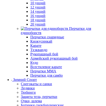
10 унций
12 унций
14 унций
16 унций
18 унций
20 унций
Перчатки для
единоборств
Перчатки снарядные
Киокусинкай
Карате
Тхэквандо
Рукопашный бой
Армейский рукопашный бой
Кудо
Всестилевое карате
Перчатки MMA
Перчатки для самбо
Зимний Спорт
Снегокаты и санки
Ледянки
Тюбинги
Защита тела, перчатки
Очки, шлема
Ботинки сноубордические