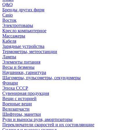
Q&Q
Бренды других фирм
Casio
Восток
Электротовары
Кресло компьютерное
Массажеры
Кабеля
Зарядные устройства
Термометры, метеостанции
Лампы
Элементы питания
Весы и безмены
Наушники, гарнитура
Шагомеры, пульсометры, секундомеры
Фонари
Эпоха СССР
Сувенирная продукция
Вещи с историей
Военные вещи
Велозапчасти
Шифтеры, манетки
Рули и выносы руля, амортизаторы
Переключатели скоростей и их состовляющие
Сиденья и выносы сиденья