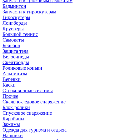
Запчасти к трюковым самокатам
Бадминтон
Запчасти к гироскутерам
Гироскутеры
Лонгборды
Круизеры
Большой теннис
Самокаты
Бейсбол
Защита тела
Велосипеды
Скейтборды
Роликовые коньки
Альпинизм
Веревки
Каски
Страховочные системы
Прочее
Скально-ледовое снаряжение
Блок-ролики
Спусковое снаряжение
Карабины
Зажимы
Одежда для туризма и отдыха
Нашивки