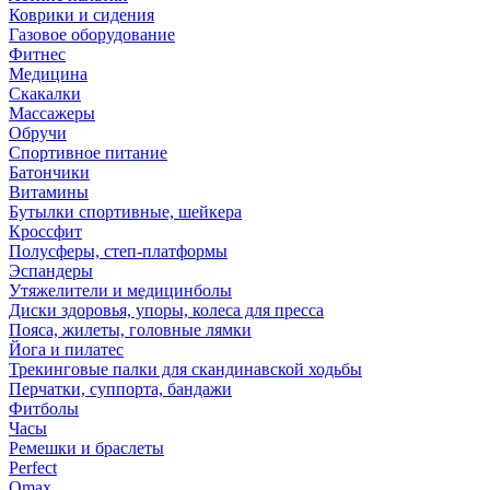
Коврики и сидения
Газовое оборудование
Фитнес
Медицина
Скакалки
Массажеры
Обручи
Спортивное питание
Батончики
Витамины
Бутылки спортивные, шейкера
Кроссфит
Полусферы, степ-платформы
Эспандеры
Утяжелители и медицинболы
Диски здоровья, упоры, колеса для пресса
Пояса, жилеты, головные лямки
Йога и пилатес
Трекинговые палки для скандинавской ходьбы
Перчатки, суппорта, бандажи
Фитболы
Часы
Ремешки и браслеты
Perfect
Omax