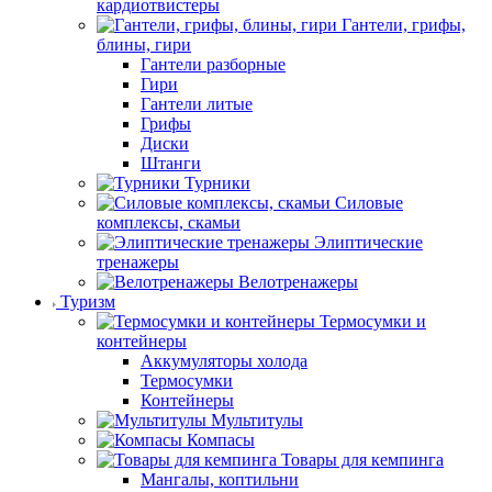
кардиотвистеры
Гантели, грифы,
блины, гири
Гантели разборные
Гири
Гантели литые
Грифы
Диски
Штанги
Турники
Силовые
комплексы, скамьи
Элиптические
тренажеры
Велотренажеры
Туризм
Термосумки и
контейнеры
Аккумуляторы холода
Термосумки
Контейнеры
Мультитулы
Компасы
Товары для кемпинга
Мангалы, коптильни