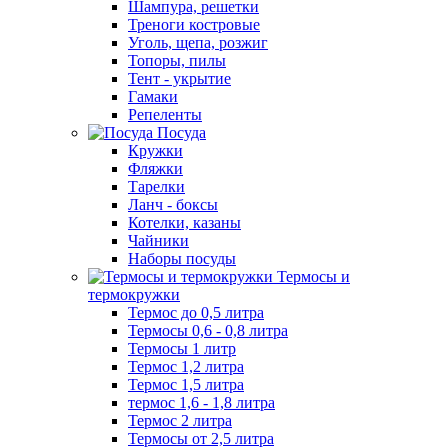
Шампура, решетки
Треноги костровые
Уголь, щепа, розжиг
Топоры, пилы
Тент - укрытие
Гамаки
Репеленты
Посуда
Кружки
Фляжки
Тарелки
Ланч - боксы
Котелки, казаны
Чайники
Наборы посуды
Термосы и
термокружки
Термос до 0,5 литра
Термосы 0,6 - 0,8 литра
Термосы 1 литр
Термос 1,2 литра
Термос 1,5 литра
термос 1,6 - 1,8 литра
Термос 2 литра
Термосы от 2,5 литра