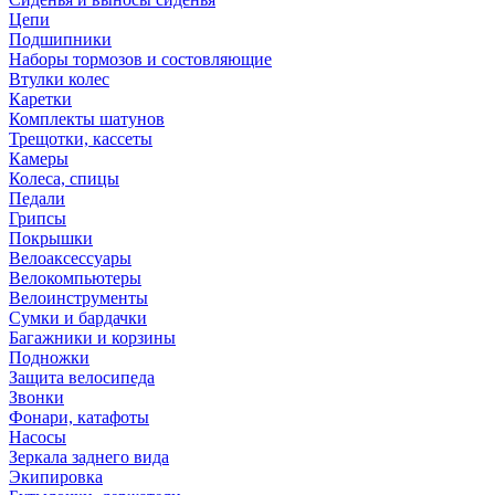
Цепи
Подшипники
Наборы тормозов и состовляющие
Втулки колес
Каретки
Комплекты шатунов
Трещотки, кассеты
Камеры
Колеса, спицы
Педали
Грипсы
Покрышки
Велоаксессуары
Велокомпьютеры
Велоинструменты
Сумки и бардачки
Багажники и корзины
Подножки
Защита велосипеда
Звонки
Фонари, катафоты
Насосы
Зеркала заднего вида
Экипировка