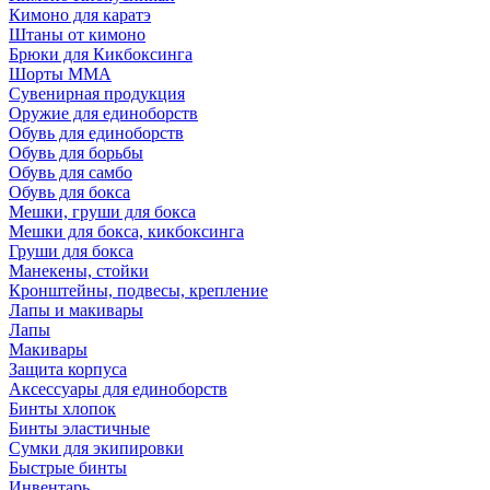
Кимоно для каратэ
Штаны от кимоно
Брюки для Кикбоксинга
Шорты ММА
Сувенирная продукция
Оружие для единоборств
Обувь для единоборств
Обувь для борьбы
Обувь для самбо
Обувь для бокса
Мешки, груши для бокса
Мешки для бокса, кикбоксинга
Груши для бокса
Манекены, стойки
Кронштейны, подвесы, крепление
Лапы и макивары
Лапы
Макивары
Защита корпуса
Аксессуары для единоборств
Бинты хлопок
Бинты эластичные
Сумки для экипировки
Быстрые бинты
Инвентарь