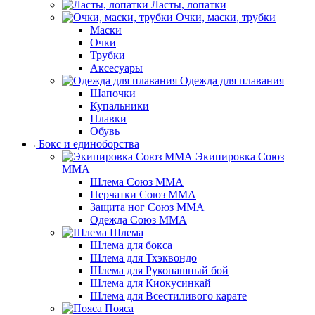
Ласты, лопатки
Очки, маски, трубки
Маски
Очки
Трубки
Аксесуары
Одежда для плавания
Шапочки
Купальники
Плавки
Обувь
Бокс и единоборства
Экипировка Союз
ММА
Шлема Союз ММА
Перчатки Союз ММА
Защита ног Союз ММА
Одежда Союз ММА
Шлема
Шлема для бокса
Шлема для Тхэквондо
Шлема для Рукопашный бой
Шлема для Киокусинкай
Шлема для Всестиливого карате
Пояса