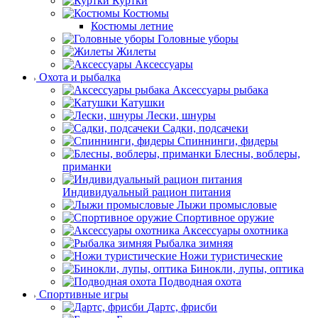
Куртки
Костюмы
Костюмы летние
Головные уборы
Жилеты
Аксессуары
Охота и рыбалка
Аксессуары рыбака
Катушки
Лески, шнуры
Садки, подсачеки
Спиннинги, фидеры
Блесны, воблеры,
приманки
Индивидуальный рацион питания
Лыжи промысловые
Спортивное оружие
Аксессуары охотника
Рыбалка зимняя
Ножи туристические
Бинокли, лупы, оптика
Подводная охота
Спортивные игры
Дартс, фрисби