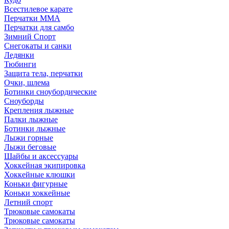
Всестилевое карате
Перчатки MMA
Перчатки для самбо
Зимний Спорт
Снегокаты и санки
Ледянки
Тюбинги
Защита тела, перчатки
Очки, шлема
Ботинки сноубордические
Сноуборды
Крепления лыжные
Палки лыжные
Ботинки лыжные
Лыжи горные
Лыжи беговые
Шайбы и аксессуары
Хоккейная экипировка
Хоккейные клюшки
Коньки фигурные
Коньки хоккейные
Летний спорт
Трюковые самокаты
Трюковые самокаты