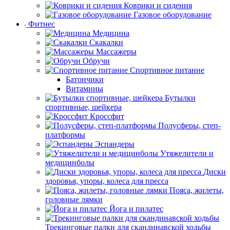
Коврики и сидения
Газовое оборудование
Фитнес
Медицина
Скакалки
Массажеры
Обручи
Спортивное питание
Батончики
Витамины
Бутылки
спортивные, шейкера
Кроссфит
Полусферы, степ-
платформы
Эспандеры
Утяжелители и
медицинболы
Диски
здоровья, упоры, колеса для пресса
Пояса, жилеты,
головные лямки
Йога и пилатес
Трекинговые палки для скандинавской ходьбы