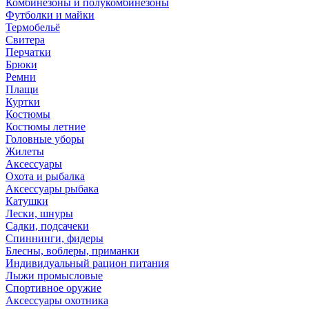
Комбинезоны и полукомбинезоны
Футболки и майки
Термобельё
Свитера
Перчатки
Брюки
Ремни
Плащи
Куртки
Костюмы
Костюмы летние
Головные уборы
Жилеты
Аксессуары
Охота и рыбалка
Аксессуары рыбака
Катушки
Лески, шнуры
Садки, подсачеки
Спиннинги, фидеры
Блесны, воблеры, приманки
Индивидуальный рацион питания
Лыжи промысловые
Спортивное оружие
Аксессуары охотника