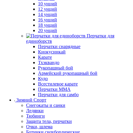
10 унций
12 унций
14 унций
16 унций
18 унций
20 унций
Перчатки для
единоборств
Перчатки снарядные
Киокусинкай
Карате
Тхэквандо
Рукопашный бой
Армейский рукопашный бой
Кудо
Всестилевое карате
Перчатки MMA
Перчатки для самбо
Зимний Спорт
Снегокаты и санки
Ледянки
Тюбинги
Защита тела, перчатки
Очки, шлема
Ботинки сноубордические