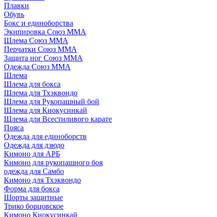
Плавки
Обувь
Бокс и единоборства
Экипировка Союз ММА
Шлема Союз ММА
Перчатки Союз ММА
Защита ног Союз ММА
Одежда Союз ММА
Шлема
Шлема для бокса
Шлема для Тхэквондо
Шлема для Рукопашный бой
Шлема для Киокусинкай
Шлема для Всестиливого карате
Пояса
Одежда для единоборств
Одежда для дзюдо
Кимоно для АРБ
Кимоно для рукопашного боя
одежда для Самбо
Кимоно для Тхэквондо
Форма для бокса
Шорты защитные
Трико борцовское
Кимоно Киокусинкай