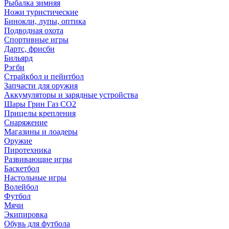
Рыбалка зимняя
Ножи туристические
Бинокли, лупы, оптика
Подводная охота
Спортивные игры
Дартс, фрисби
Бильярд
Рэгби
Страйкбол и пейнтбол
Запчасти для оружия
Аккумуляторы и зарядные устройства
Шары Грин Газ СО2
Прицелы крепления
Снаряжение
Магазины и лоадеры
Оружие
Пиротехника
Развивающие игры
Баскетбол
Настольные игры
Волейбол
Футбол
Мячи
Экипировка
Обувь для футбола