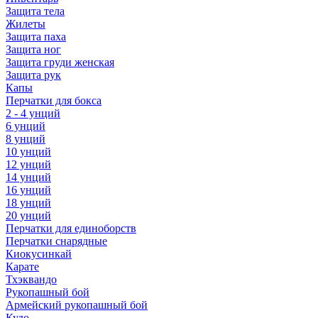
Защита тела
Жилеты
Защита паха
Защита ног
Защита груди женская
Защита рук
Капы
Перчатки для бокса
2 - 4 унций
6 унций
8 унций
10 унций
12 унций
14 унций
16 унций
18 унций
20 унций
Перчатки для единоборств
Перчатки снарядные
Киокусинкай
Карате
Тхэквандо
Рукопашный бой
Армейский рукопашный бой
Кудо