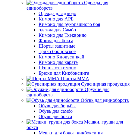
Одежда для
единоборств
Одежда для дзюдо
Кимоно для АРБ
Кимоно для рукопашного боя
одежда для Самбо
Кимоно для Тхэквондо
Форма для бокса
Шорты защитные
Трико борцовское
Кимоно Киокусинкай
Кимоно для каратэ
Штаны от кимоно
Брюки для Кикбоксинга
Шорты ММА
Сувенирная продукция
Оружие для
единоборств
Обувь для единоборств
Обувь для борьбы
Обувь для самбо
Обувь для бокса
Мешки, груши для
бокса
Мешки для бокса, кикбоксинга