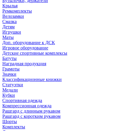
Бутылочки, держатели
Крылья
Ремкомплекты
Велозамки
Смазка
Детям
Игрушки
Маты
Доп. оборудование к ДСК
Игровое оборудование
Детские спортивные комплексы
Батуты
Наградная продукция
Грамоты
Значки
Классификационные книжки
Статуэтки
Медали
Кубки
Спортивная одежда
Компрессионная одежда
Рашгард с длинным рукавом
Рашгард с коротким рукавом
Шорты
Комплекты