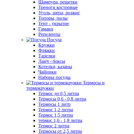
Шампура, решетки
Треноги костровые
Уголь, щепа, розжиг
Топоры, пилы
Тент - укрытие
Гамаки
Репеленты
Посуда
Кружки
Фляжки
Тарелки
Ланч - боксы
Котелки, казаны
Чайники
Наборы посуды
Термосы и
термокружки
Термос до 0,5 литра
Термосы 0,6 - 0,8 литра
Термосы 1 литр
Термос 1,2 литра
Термос 1,5 литра
термос 1,6 - 1,8 литра
Термос 2 литра
Термосы от 2,5 литра