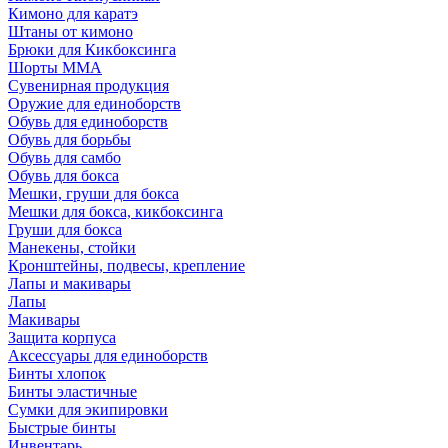
Кимоно для каратэ
Штаны от кимоно
Брюки для Кикбоксинга
Шорты ММА
Сувенирная продукция
Оружие для единоборств
Обувь для единоборств
Обувь для борьбы
Обувь для самбо
Обувь для бокса
Мешки, груши для бокса
Мешки для бокса, кикбоксинга
Груши для бокса
Манекены, стойки
Кронштейны, подвесы, крепление
Лапы и макивары
Лапы
Макивары
Защита корпуса
Аксессуары для единоборств
Бинты хлопок
Бинты эластичные
Сумки для экипировки
Быстрые бинты
Инвентарь