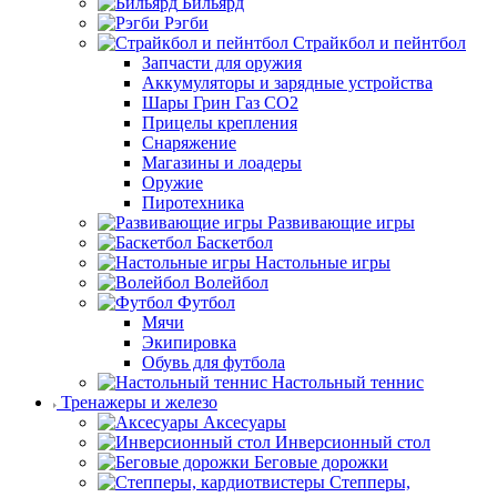
Бильярд
Рэгби
Страйкбол и пейнтбол
Запчасти для оружия
Аккумуляторы и зарядные устройства
Шары Грин Газ СО2
Прицелы крепления
Снаряжение
Магазины и лоадеры
Оружие
Пиротехника
Развивающие игры
Баскетбол
Настольные игры
Волейбол
Футбол
Мячи
Экипировка
Обувь для футбола
Настольный теннис
Тренажеры и железо
Аксесуары
Инверсионный стол
Беговые дорожки
Степперы,