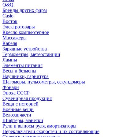
Q&Q
Бренды других фирм
Casio
Восток
Электротовары
Кресло компьютерное
Массажеры
Кабеля
Зарядные устройства
Термометры, метеостанции
Лампы
Элементы питания
Весы и безмены
Наушники, гарнитура
Шагомеры, пульсометры, секундомеры
Фонари
Эпоха СССР
Сувенирная продукция
Вещи с историей
Военные вещи
Велозапчасти
Шифтеры, манетки
Рули и выносы руля, амортизаторы
Переключатели скоростей и их состовляющие
Сиденья и выносы сиденья