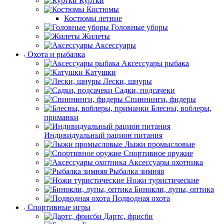
Куртки
Костюмы
Костюмы летние
Головные уборы
Жилеты
Аксессуары
Охота и рыбалка
Аксессуары рыбака
Катушки
Лески, шнуры
Садки, подсачеки
Спиннинги, фидеры
Блесны, воблеры,
приманки
Индивидуальный рацион питания
Лыжи промысловые
Спортивное оружие
Аксессуары охотника
Рыбалка зимняя
Ножи туристические
Бинокли, лупы, оптика
Подводная охота
Спортивные игры
Дартс, фрисби