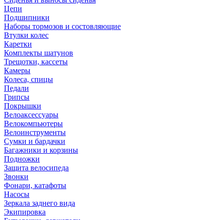
Цепи
Подшипники
Наборы тормозов и состовляющие
Втулки колес
Каретки
Комплекты шатунов
Трещотки, кассеты
Камеры
Колеса, спицы
Педали
Грипсы
Покрышки
Велоаксессуары
Велокомпьютеры
Велоинструменты
Сумки и бардачки
Багажники и корзины
Подножки
Защита велосипеда
Звонки
Фонари, катафоты
Насосы
Зеркала заднего вида
Экипировка