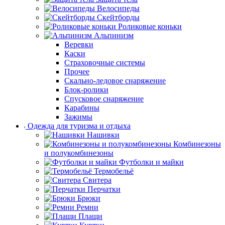
Велосипеды
Скейтборды
Роликовые коньки
Альпинизм
Веревки
Каски
Страховочные системы
Прочее
Скально-ледовое снаряжение
Блок-ролики
Спусковое снаряжение
Карабины
Зажимы
Одежда для туризма и отдыха
Нашивки
Комбинезоны
и полукомбинезоны
Футболки и майки
Термобельё
Свитера
Перчатки
Брюки
Ремни
Плащи