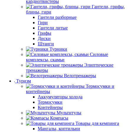
кардиотвистеры
Гантели, грифы,
блины, гири
Гантели разборные
Гири
Гантели литые
Грифы
Диски
Штанги
Турники
Силовые
комплексы, скамьи
Элиптические
тренажеры
Велотренажеры
Туризм
Термосумки и
контейнеры
Аккумуляторы холода
Термосумки
Контейнеры
Мультитулы
Компасы
Товары для кемпинга
Мангалы, коптильни