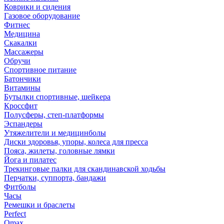
Коврики и сидения
Газовое оборудование
Фитнес
Медицина
Скакалки
Массажеры
Обручи
Спортивное питание
Батончики
Витамины
Бутылки спортивные, шейкера
Кроссфит
Полусферы, степ-платформы
Эспандеры
Утяжелители и медицинболы
Диски здоровья, упоры, колеса для пресса
Пояса, жилеты, головные лямки
Йога и пилатес
Трекинговые палки для скандинавской ходьбы
Перчатки, суппорта, бандажи
Фитболы
Часы
Ремешки и браслеты
Perfect
Omax