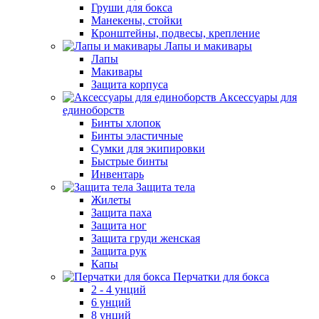
Груши для бокса
Манекены, стойки
Кронштейны, подвесы, крепление
Лапы и макивары
Лапы
Макивары
Защита корпуса
Аксессуары для
единоборств
Бинты хлопок
Бинты эластичные
Сумки для экипировки
Быстрые бинты
Инвентарь
Защита тела
Жилеты
Защита паха
Защита ног
Защита груди женская
Защита рук
Капы
Перчатки для бокса
2 - 4 унций
6 унций
8 унций