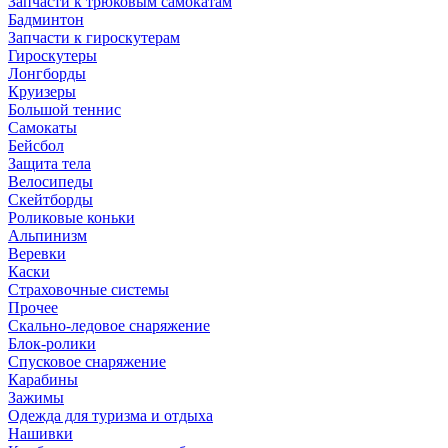
Запчасти к трюковым самокатам
Бадминтон
Запчасти к гироскутерам
Гироскутеры
Лонгборды
Круизеры
Большой теннис
Самокаты
Бейсбол
Защита тела
Велосипеды
Скейтборды
Роликовые коньки
Альпинизм
Веревки
Каски
Страховочные системы
Прочее
Скально-ледовое снаряжение
Блок-ролики
Спусковое снаряжение
Карабины
Зажимы
Одежда для туризма и отдыха
Нашивки