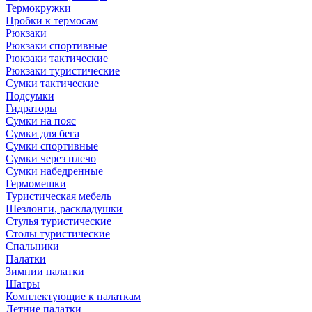
Термокружки
Пробки к термосам
Рюкзаки
Рюкзаки спортивные
Рюкзаки тактические
Рюкзаки туристические
Сумки тактические
Подсумки
Гидраторы
Сумки на пояс
Сумки для бега
Сумки спортивные
Сумки через плечо
Сумки набедренные
Гермомешки
Туристическая мебель
Шезлонги, раскладушки
Стулья туристические
Столы туристические
Спальники
Палатки
Зимнии палатки
Шатры
Комплектующие к палаткам
Летние палатки