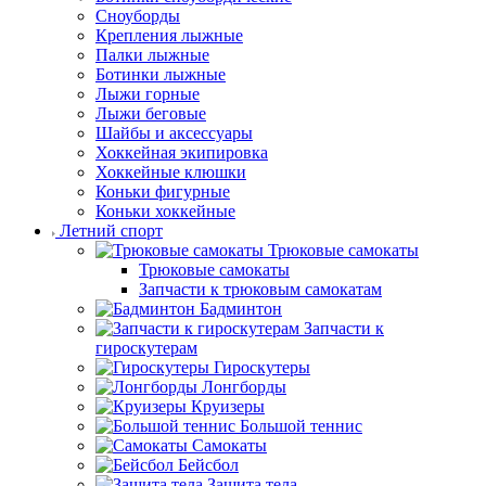
Сноуборды
Крепления лыжные
Палки лыжные
Ботинки лыжные
Лыжи горные
Лыжи беговые
Шайбы и аксессуары
Хоккейная экипировка
Хоккейные клюшки
Коньки фигурные
Коньки хоккейные
Летний спорт
Трюковые самокаты
Трюковые самокаты
Запчасти к трюковым самокатам
Бадминтон
Запчасти к
гироскутерам
Гироскутеры
Лонгборды
Круизеры
Большой теннис
Самокаты
Бейсбол
Защита тела