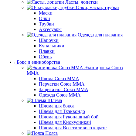
Ласты, лопатки
Очки, маски, трубки
Маски
Очки
Трубки
Аксесуары
Одежда для плавания
Шапочки
Купальники
Плавки
Обувь
Бокс и единоборства
Экипировка Союз
ММА
Шлема Союз ММА
Перчатки Союз ММА
Защита ног Союз ММА
Одежда Союз ММА
Шлема
Шлема для бокса
Шлема для Тхэквондо
Шлема для Рукопашный бой
Шлема для Киокусинкай
Шлема для Всестиливого карате
Пояса