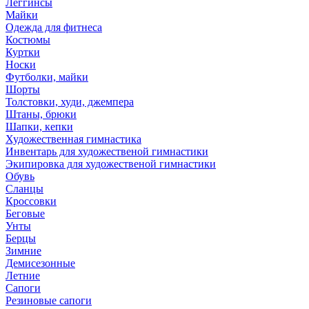
Леггинсы
Майки
Одежда для фитнеса
Костюмы
Куртки
Носки
Футболки, майки
Шорты
Толстовки, худи, джемпера
Штаны, брюки
Шапки, кепки
Художественная гимнастика
Инвентарь для художественой гимнастики
Экипировка для художественой гимнастики
Обувь
Сланцы
Кроссовки
Беговые
Унты
Берцы
Зимние
Демисезонные
Летние
Сапоги
Резиновые сапоги