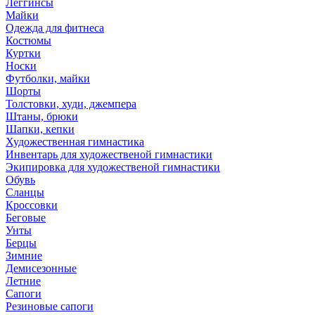
Леггинсы
Майки
Одежда для фитнеса
Костюмы
Куртки
Носки
Футболки, майки
Шорты
Толстовки, худи, джемпера
Штаны, брюки
Шапки, кепки
Художественная гимнастика
Инвентарь для художественой гимнастики
Экипировка для художественой гимнастики
Обувь
Сланцы
Кроссовки
Беговые
Унты
Берцы
Зимние
Демисезонные
Летние
Сапоги
Резиновые сапоги