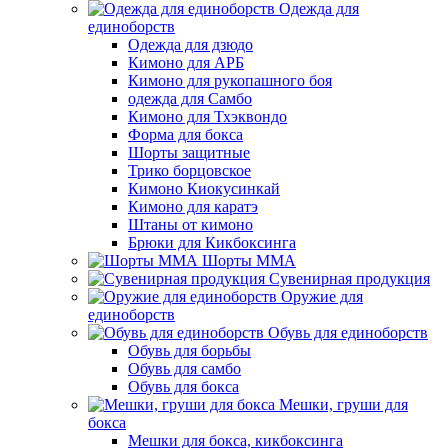
Одежда для
единоборств
Одежда для дзюдо
Кимоно для АРБ
Кимоно для рукопашного боя
одежда для Самбо
Кимоно для Тхэквондо
Форма для бокса
Шорты защитные
Трико борцовское
Кимоно Киокусинкай
Кимоно для каратэ
Штаны от кимоно
Брюки для Кикбоксинга
Шорты ММА
Сувенирная продукция
Оружие для
единоборств
Обувь для единоборств
Обувь для борьбы
Обувь для самбо
Обувь для бокса
Мешки, груши для
бокса
Мешки для бокса, кикбоксинга