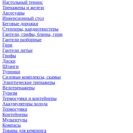
Настольный теннис
Тренажеры и железо
Аксесуары
Инверсионный стол
Беговые дорожки
Степперы, кардиотвистеры
Гантели, грифы, блины, гири
Гантели разборные
Гири
Гантели литые
Грифы
Диски
Штанги
Турники
Силовые комплексы, скамьи
Элиптические тренажеры
Велотренажеры
Туризм
Термосумки и контейнеры
Аккумуляторы холода
Термосумки
Контейнеры
Мультитулы
Компасы
Товары для кемпинга