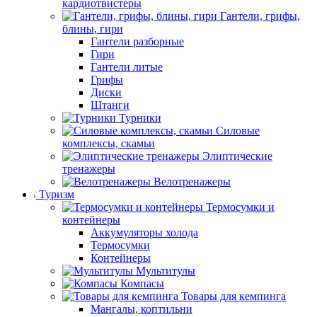
кардиотвистеры
Гантели, грифы,
блины, гири
Гантели разборные
Гири
Гантели литые
Грифы
Диски
Штанги
Турники
Силовые
комплексы, скамьи
Элиптические
тренажеры
Велотренажеры
Туризм
Термосумки и
контейнеры
Аккумуляторы холода
Термосумки
Контейнеры
Мультитулы
Компасы
Товары для кемпинга
Мангалы, коптильни