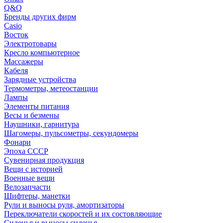
Q&Q
Бренды других фирм
Casio
Восток
Электротовары
Кресло компьютерное
Массажеры
Кабеля
Зарядные устройства
Термометры, метеостанции
Лампы
Элементы питания
Весы и безмены
Наушники, гарнитура
Шагомеры, пульсометры, секундомеры
Фонари
Эпоха СССР
Сувенирная продукция
Вещи с историей
Военные вещи
Велозапчасти
Шифтеры, манетки
Рули и выносы руля, амортизаторы
Переключатели скоростей и их состовляющие
Сиденья и выносы сиденья