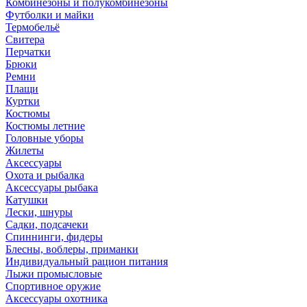
Комбинезоны и полукомбинезоны
Футболки и майки
Термобельё
Свитера
Перчатки
Брюки
Ремни
Плащи
Куртки
Костюмы
Костюмы летние
Головные уборы
Жилеты
Аксессуары
Охота и рыбалка
Аксессуары рыбака
Катушки
Лески, шнуры
Садки, подсачеки
Спиннинги, фидеры
Блесны, воблеры, приманки
Индивидуальный рацион питания
Лыжи промысловые
Спортивное оружие
Аксессуары охотника