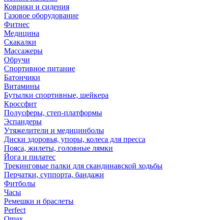
Коврики и сидения
Газовое оборудование
Фитнес
Медицина
Скакалки
Массажеры
Обручи
Спортивное питание
Батончики
Витамины
Бутылки спортивные, шейкера
Кроссфит
Полусферы, степ-платформы
Эспандеры
Утяжелители и медицинболы
Диски здоровья, упоры, колеса для пресса
Пояса, жилеты, головные лямки
Йога и пилатес
Трекинговые палки для скандинавской ходьбы
Перчатки, суппорта, бандажи
Фитболы
Часы
Ремешки и браслеты
Perfect
Omax