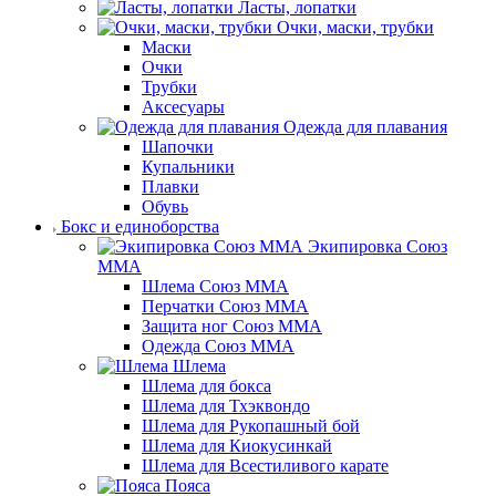
Ласты, лопатки
Очки, маски, трубки
Маски
Очки
Трубки
Аксесуары
Одежда для плавания
Шапочки
Купальники
Плавки
Обувь
Бокс и единоборства
Экипировка Союз
ММА
Шлема Союз ММА
Перчатки Союз ММА
Защита ног Союз ММА
Одежда Союз ММА
Шлема
Шлема для бокса
Шлема для Тхэквондо
Шлема для Рукопашный бой
Шлема для Киокусинкай
Шлема для Всестиливого карате
Пояса