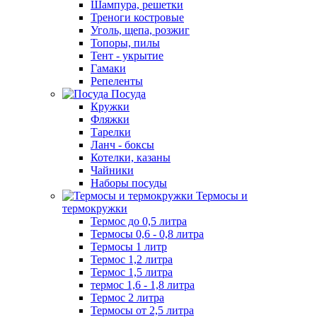
Шампура, решетки
Треноги костровые
Уголь, щепа, розжиг
Топоры, пилы
Тент - укрытие
Гамаки
Репеленты
Посуда
Кружки
Фляжки
Тарелки
Ланч - боксы
Котелки, казаны
Чайники
Наборы посуды
Термосы и
термокружки
Термос до 0,5 литра
Термосы 0,6 - 0,8 литра
Термосы 1 литр
Термос 1,2 литра
Термос 1,5 литра
термос 1,6 - 1,8 литра
Термос 2 литра
Термосы от 2,5 литра