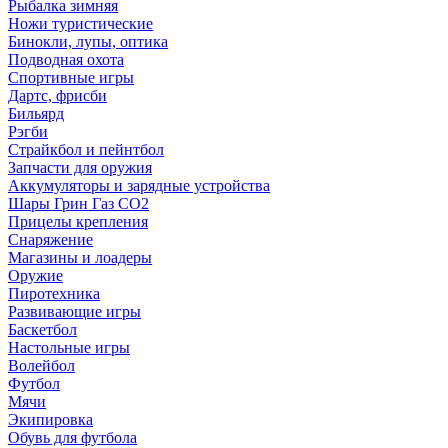
Рыбалка зимняя
Ножи туристические
Бинокли, лупы, оптика
Подводная охота
Спортивные игры
Дартс, фрисби
Бильярд
Рэгби
Страйкбол и пейнтбол
Запчасти для оружия
Аккумуляторы и зарядные устройства
Шары Грин Газ СО2
Прицелы крепления
Снаряжение
Магазины и лоадеры
Оружие
Пиротехника
Развивающие игры
Баскетбол
Настольные игры
Волейбол
Футбол
Мячи
Экипировка
Обувь для футбола