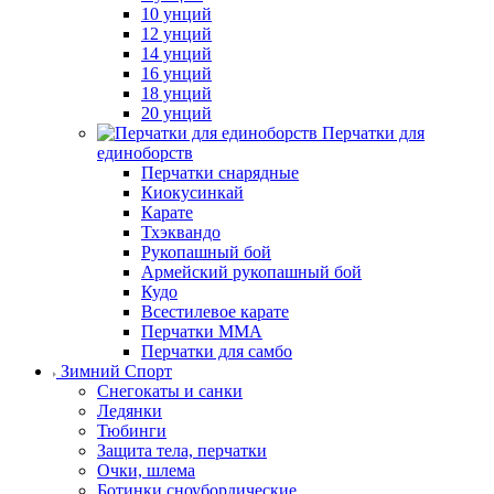
10 унций
12 унций
14 унций
16 унций
18 унций
20 унций
Перчатки для
единоборств
Перчатки снарядные
Киокусинкай
Карате
Тхэквандо
Рукопашный бой
Армейский рукопашный бой
Кудо
Всестилевое карате
Перчатки MMA
Перчатки для самбо
Зимний Спорт
Снегокаты и санки
Ледянки
Тюбинги
Защита тела, перчатки
Очки, шлема
Ботинки сноубордические