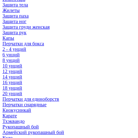
Защита тела
Жилеты
Защита паха
Защита ног
Защита груди женская
Защита рук
Капы
Перчатки для бокса
2 - 4 унций
6 унций
8 унций
10 унций
12 унций
14 унций
16 унций
18 унций
20 унций
Перчатки для единоборств
Перчатки снарядные
Киокусинкай
Карате
Тхэквандо
Рукопашный бой
Армейский рукопашный бой
Кудо