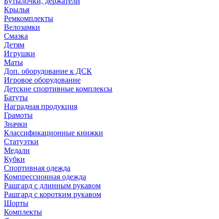
Бутылочки, держатели
Крылья
Ремкомплекты
Велозамки
Смазка
Детям
Игрушки
Маты
Доп. оборудование к ДСК
Игровое оборудование
Детские спортивные комплексы
Батуты
Наградная продукция
Грамоты
Значки
Классификационные книжки
Статуэтки
Медали
Кубки
Спортивная одежда
Компрессионная одежда
Рашгард с длинным рукавом
Рашгард с коротким рукавом
Шорты
Комплекты