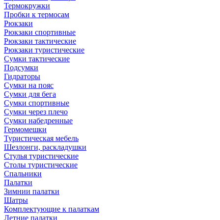
Термокружки
Пробки к термосам
Рюкзаки
Рюкзаки спортивные
Рюкзаки тактические
Рюкзаки туристические
Сумки тактические
Подсумки
Гидраторы
Сумки на пояс
Сумки для бега
Сумки спортивные
Сумки через плечо
Сумки набедренные
Гермомешки
Туристическая мебель
Шезлонги, раскладушки
Стулья туристические
Столы туристические
Спальники
Палатки
Зимнии палатки
Шатры
Комплектующие к палаткам
Летние палатки