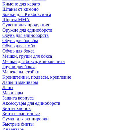
Кимоно для каратэ
Штаны от кимоно
Брюки для Кикбоксинга
Шорты ММА
Сувенирная продукция
Оружие для единоборств
Обувь для единоборств
Обувь для борьбы
Обувь для самбо
Обувь для бокса
Мешки, груши для бокса
Мешки для бокса, кикбоксинга
Груши для бокса
Манекены, стойки
Кронштейны, подвесы, крепление
Лапы и макивары
Лапы
Макивары
Защита корпуса
Аксессуары для единоборств
Бинты хлопок
Бинты эластичные
Сумки для экипировки
Быстрые бинты
Инвентарь