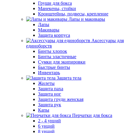
Груши для бокса
Манекены, стойки
Кронштейны, подвесы, крепление
Лапы и макивары
Лапы
Макивары
Защита корпуса
Аксессуары для
единоборств
Бинты хлопок
Бинты эластичные
Сумки для экипировки
Быстрые бинты
Инвентарь
Защита тела
Жилеты
Защита паха
Защита ног
Защита груди женская
Защита рук
Капы
Перчатки для бокса
2 - 4 унций
6 унций
8 унций