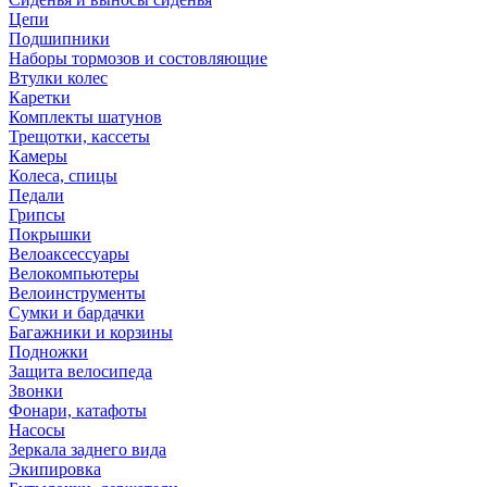
Цепи
Подшипники
Наборы тормозов и состовляющие
Втулки колес
Каретки
Комплекты шатунов
Трещотки, кассеты
Камеры
Колеса, спицы
Педали
Грипсы
Покрышки
Велоаксессуары
Велокомпьютеры
Велоинструменты
Сумки и бардачки
Багажники и корзины
Подножки
Защита велосипеда
Звонки
Фонари, катафоты
Насосы
Зеркала заднего вида
Экипировка