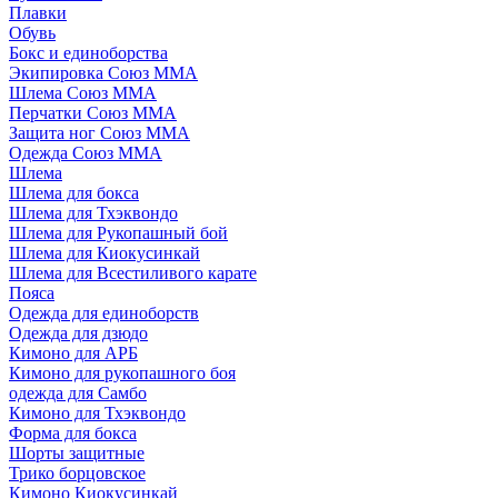
Плавки
Обувь
Бокс и единоборства
Экипировка Союз ММА
Шлема Союз ММА
Перчатки Союз ММА
Защита ног Союз ММА
Одежда Союз ММА
Шлема
Шлема для бокса
Шлема для Тхэквондо
Шлема для Рукопашный бой
Шлема для Киокусинкай
Шлема для Всестиливого карате
Пояса
Одежда для единоборств
Одежда для дзюдо
Кимоно для АРБ
Кимоно для рукопашного боя
одежда для Самбо
Кимоно для Тхэквондо
Форма для бокса
Шорты защитные
Трико борцовское
Кимоно Киокусинкай