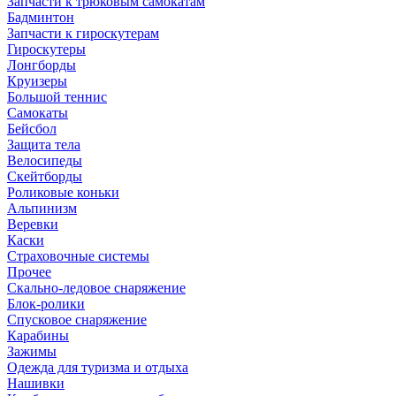
Запчасти к трюковым самокатам
Бадминтон
Запчасти к гироскутерам
Гироскутеры
Лонгборды
Круизеры
Большой теннис
Самокаты
Бейсбол
Защита тела
Велосипеды
Скейтборды
Роликовые коньки
Альпинизм
Веревки
Каски
Страховочные системы
Прочее
Скально-ледовое снаряжение
Блок-ролики
Спусковое снаряжение
Карабины
Зажимы
Одежда для туризма и отдыха
Нашивки