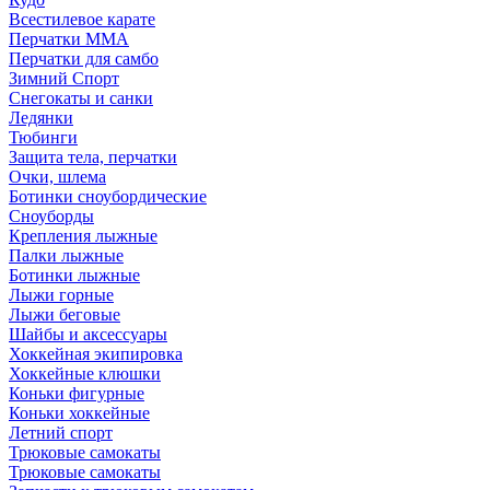
Всестилевое карате
Перчатки MMA
Перчатки для самбо
Зимний Спорт
Снегокаты и санки
Ледянки
Тюбинги
Защита тела, перчатки
Очки, шлема
Ботинки сноубордические
Сноуборды
Крепления лыжные
Палки лыжные
Ботинки лыжные
Лыжи горные
Лыжи беговые
Шайбы и аксессуары
Хоккейная экипировка
Хоккейные клюшки
Коньки фигурные
Коньки хоккейные
Летний спорт
Трюковые самокаты
Трюковые самокаты