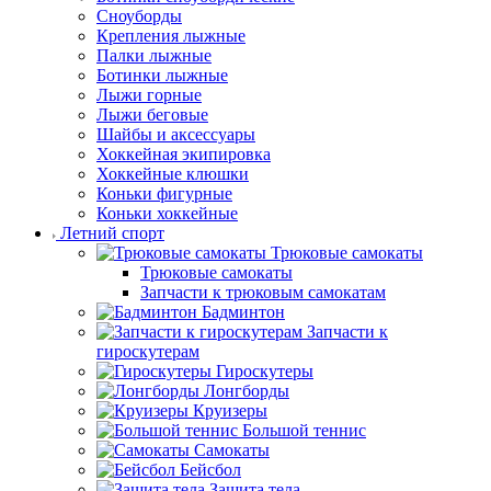
Сноуборды
Крепления лыжные
Палки лыжные
Ботинки лыжные
Лыжи горные
Лыжи беговые
Шайбы и аксессуары
Хоккейная экипировка
Хоккейные клюшки
Коньки фигурные
Коньки хоккейные
Летний спорт
Трюковые самокаты
Трюковые самокаты
Запчасти к трюковым самокатам
Бадминтон
Запчасти к
гироскутерам
Гироскутеры
Лонгборды
Круизеры
Большой теннис
Самокаты
Бейсбол
Защита тела