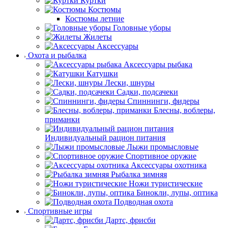
Куртки
Костюмы
Костюмы летние
Головные уборы
Жилеты
Аксессуары
Охота и рыбалка
Аксессуары рыбака
Катушки
Лески, шнуры
Садки, подсачеки
Спиннинги, фидеры
Блесны, воблеры,
приманки
Индивидуальный рацион питания
Лыжи промысловые
Спортивное оружие
Аксессуары охотника
Рыбалка зимняя
Ножи туристические
Бинокли, лупы, оптика
Подводная охота
Спортивные игры
Дартс, фрисби