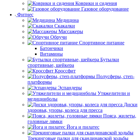
Коврики и сидения
Газовое оборудование
Фитнес
Медицина
Скакалки
Массажеры
Обручи
Спортивное питание
Батончики
Витамины
Бутылки
спортивные, шейкера
Кроссфит
Полусферы, степ-
платформы
Эспандеры
Утяжелители и
медицинболы
Диски
здоровья, упоры, колеса для пресса
Пояса, жилеты,
головные лямки
Йога и пилатес
Трекинговые палки для скандинавской ходьбы