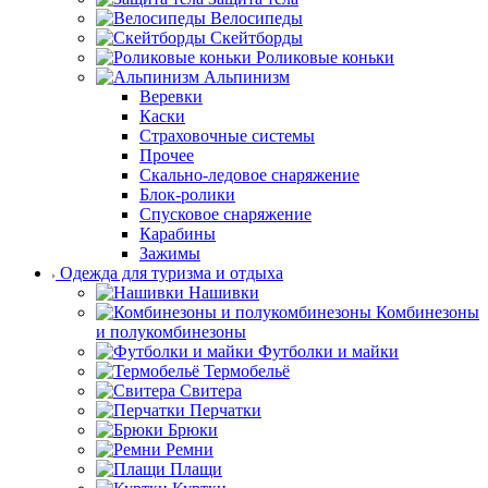
Велосипеды
Скейтборды
Роликовые коньки
Альпинизм
Веревки
Каски
Страховочные системы
Прочее
Скально-ледовое снаряжение
Блок-ролики
Спусковое снаряжение
Карабины
Зажимы
Одежда для туризма и отдыха
Нашивки
Комбинезоны
и полукомбинезоны
Футболки и майки
Термобельё
Свитера
Перчатки
Брюки
Ремни
Плащи