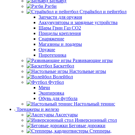
Бильярд
Рэгби
Страйкбол и пейнтбол
Запчасти для оружия
Аккумуляторы и зарядные устройства
Шары Грин Газ СО2
Прицелы крепления
Снаряжение
Магазины и лоадеры
Оружие
Пиротехника
Развивающие игры
Баскетбол
Настольные игры
Волейбол
Футбол
Мячи
Экипировка
Обувь для футбола
Настольный теннис
Тренажеры и железо
Аксесуары
Инверсионный стол
Беговые дорожки
Степперы,