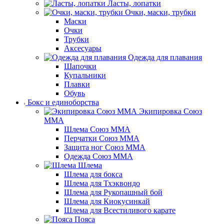
Ласты, лопатки
Очки, маски, трубки
Маски
Очки
Трубки
Аксесуары
Одежда для плавания
Шапочки
Купальники
Плавки
Обувь
Бокс и единоборства
Экипировка Союз
ММА
Шлема Союз ММА
Перчатки Союз ММА
Защита ног Союз ММА
Одежда Союз ММА
Шлема
Шлема для бокса
Шлема для Тхэквондо
Шлема для Рукопашный бой
Шлема для Киокусинкай
Шлема для Всестиливого карате
Пояса