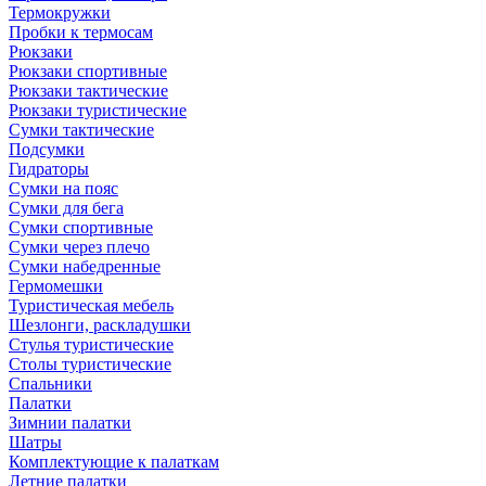
Термокружки
Пробки к термосам
Рюкзаки
Рюкзаки спортивные
Рюкзаки тактические
Рюкзаки туристические
Сумки тактические
Подсумки
Гидраторы
Сумки на пояс
Сумки для бега
Сумки спортивные
Сумки через плечо
Сумки набедренные
Гермомешки
Туристическая мебель
Шезлонги, раскладушки
Стулья туристические
Столы туристические
Спальники
Палатки
Зимнии палатки
Шатры
Комплектующие к палаткам
Летние палатки