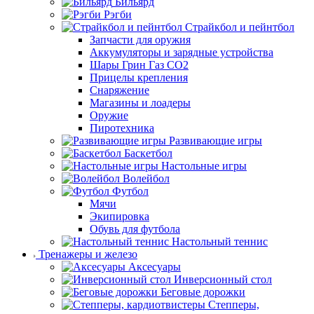
Бильярд
Рэгби
Страйкбол и пейнтбол
Запчасти для оружия
Аккумуляторы и зарядные устройства
Шары Грин Газ СО2
Прицелы крепления
Снаряжение
Магазины и лоадеры
Оружие
Пиротехника
Развивающие игры
Баскетбол
Настольные игры
Волейбол
Футбол
Мячи
Экипировка
Обувь для футбола
Настольный теннис
Тренажеры и железо
Аксесуары
Инверсионный стол
Беговые дорожки
Степперы,