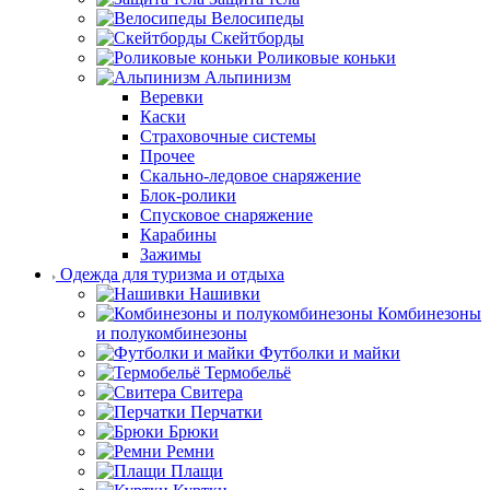
Велосипеды
Скейтборды
Роликовые коньки
Альпинизм
Веревки
Каски
Страховочные системы
Прочее
Скально-ледовое снаряжение
Блок-ролики
Спусковое снаряжение
Карабины
Зажимы
Одежда для туризма и отдыха
Нашивки
Комбинезоны
и полукомбинезоны
Футболки и майки
Термобельё
Свитера
Перчатки
Брюки
Ремни
Плащи