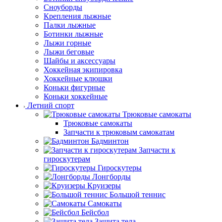
Сноуборды
Крепления лыжные
Палки лыжные
Ботинки лыжные
Лыжи горные
Лыжи беговые
Шайбы и аксессуары
Хоккейная экипировка
Хоккейные клюшки
Коньки фигурные
Коньки хоккейные
Летний спорт
Трюковые самокаты
Трюковые самокаты
Запчасти к трюковым самокатам
Бадминтон
Запчасти к
гироскутерам
Гироскутеры
Лонгборды
Круизеры
Большой теннис
Самокаты
Бейсбол
Защита тела