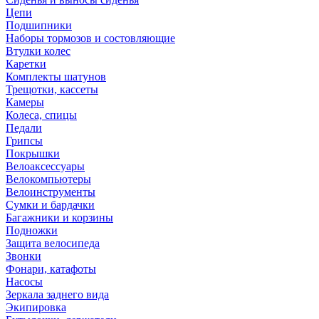
Цепи
Подшипники
Наборы тормозов и состовляющие
Втулки колес
Каретки
Комплекты шатунов
Трещотки, кассеты
Камеры
Колеса, спицы
Педали
Грипсы
Покрышки
Велоаксессуары
Велокомпьютеры
Велоинструменты
Сумки и бардачки
Багажники и корзины
Подножки
Защита велосипеда
Звонки
Фонари, катафоты
Насосы
Зеркала заднего вида
Экипировка