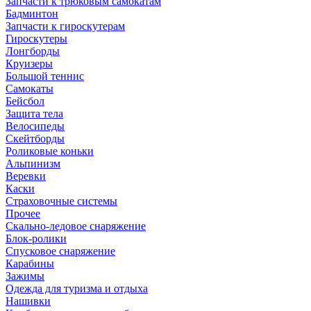
Запчасти к трюковым самокатам
Бадминтон
Запчасти к гироскутерам
Гироскутеры
Лонгборды
Круизеры
Большой теннис
Самокаты
Бейсбол
Защита тела
Велосипеды
Скейтборды
Роликовые коньки
Альпинизм
Веревки
Каски
Страховочные системы
Прочее
Скально-ледовое снаряжение
Блок-ролики
Спусковое снаряжение
Карабины
Зажимы
Одежда для туризма и отдыха
Нашивки