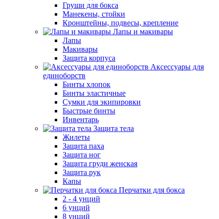
Груши для бокса
Манекены, стойки
Кронштейны, подвесы, крепление
Лапы и макивары
Лапы
Макивары
Защита корпуса
Аксессуары для
единоборств
Бинты хлопок
Бинты эластичные
Сумки для экипировки
Быстрые бинты
Инвентарь
Защита тела
Жилеты
Защита паха
Защита ног
Защита груди женская
Защита рук
Капы
Перчатки для бокса
2 - 4 унций
6 унций
8 унций