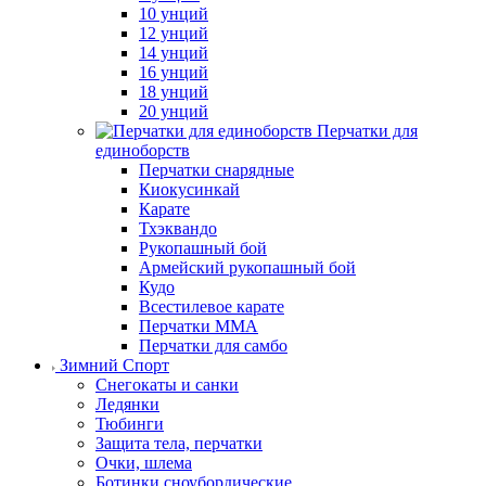
10 унций
12 унций
14 унций
16 унций
18 унций
20 унций
Перчатки для
единоборств
Перчатки снарядные
Киокусинкай
Карате
Тхэквандо
Рукопашный бой
Армейский рукопашный бой
Кудо
Всестилевое карате
Перчатки MMA
Перчатки для самбо
Зимний Спорт
Снегокаты и санки
Ледянки
Тюбинги
Защита тела, перчатки
Очки, шлема
Ботинки сноубордические