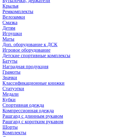
Бутылочки, держатели
Крылья
Ремкомплекты
Велозамки
Смазка
Детям
Игрушки
Маты
Доп. оборудование к ДСК
Игровое оборудование
Детские спортивные комплексы
Батуты
Наградная продукция
Грамоты
Значки
Классификационные книжки
Статуэтки
Медали
Кубки
Спортивная одежда
Компрессионная одежда
Рашгард с длинным рукавом
Рашгард с коротким рукавом
Шорты
Комплекты