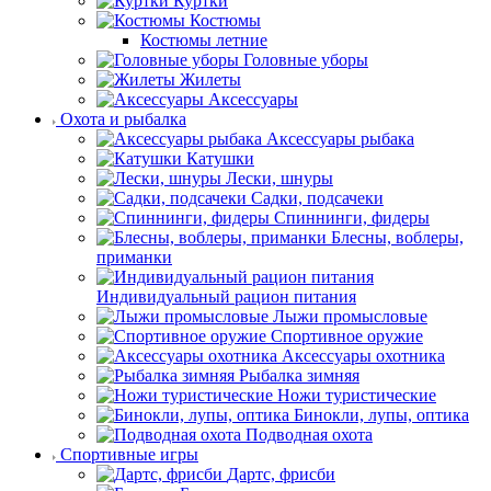
Куртки
Костюмы
Костюмы летние
Головные уборы
Жилеты
Аксессуары
Охота и рыбалка
Аксессуары рыбака
Катушки
Лески, шнуры
Садки, подсачеки
Спиннинги, фидеры
Блесны, воблеры,
приманки
Индивидуальный рацион питания
Лыжи промысловые
Спортивное оружие
Аксессуары охотника
Рыбалка зимняя
Ножи туристические
Бинокли, лупы, оптика
Подводная охота
Спортивные игры
Дартс, фрисби