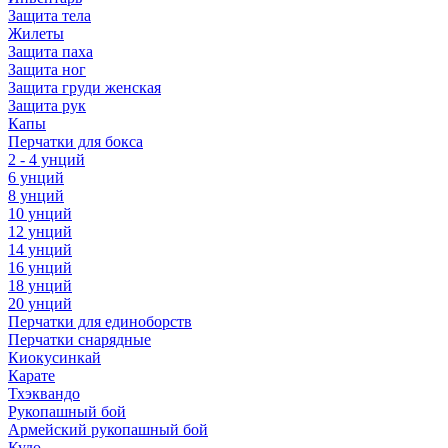
Защита тела
Жилеты
Защита паха
Защита ног
Защита груди женская
Защита рук
Капы
Перчатки для бокса
2 - 4 унций
6 унций
8 унций
10 унций
12 унций
14 унций
16 унций
18 унций
20 унций
Перчатки для единоборств
Перчатки снарядные
Киокусинкай
Карате
Тхэквандо
Рукопашный бой
Армейский рукопашный бой
Кудо