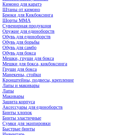
Кимоно для каратэ
Штаны от кимоно
Брюки для Кикбоксинга
Шорты ММА
Сувенирная продукция
Оружие для единоборств
Обувь для единоборств
Обувь для борьбы
Обувь для самбо
Обувь для бокса
Мешки, груши для бокса
Мешки для бокса, кикбоксинга
Груши для бокса
Манекены, стойки
Кронштейны, подвесы, крепление
Лапы и макивары
Лапы
Макивары
Защита корпуса
Аксессуары для единоборств
Бинты хлопок
Бинты эластичные
Сумки для экипировки
Быстрые бинты
Инвентарь