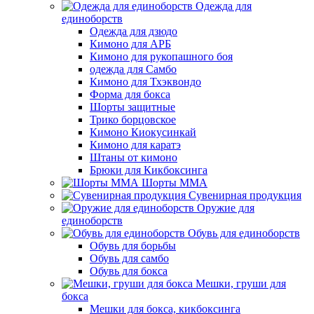
Одежда для
единоборств
Одежда для дзюдо
Кимоно для АРБ
Кимоно для рукопашного боя
одежда для Самбо
Кимоно для Тхэквондо
Форма для бокса
Шорты защитные
Трико борцовское
Кимоно Киокусинкай
Кимоно для каратэ
Штаны от кимоно
Брюки для Кикбоксинга
Шорты ММА
Сувенирная продукция
Оружие для
единоборств
Обувь для единоборств
Обувь для борьбы
Обувь для самбо
Обувь для бокса
Мешки, груши для
бокса
Мешки для бокса, кикбоксинга