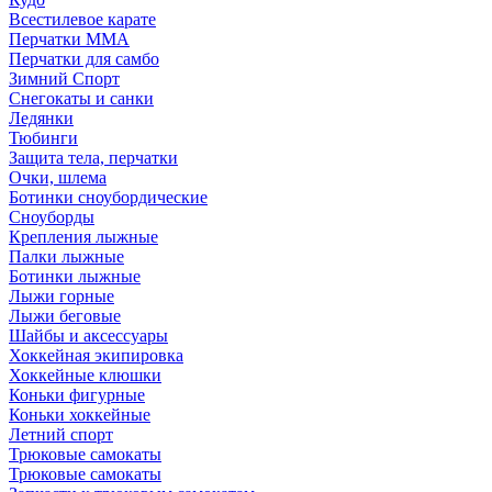
Всестилевое карате
Перчатки MMA
Перчатки для самбо
Зимний Спорт
Снегокаты и санки
Ледянки
Тюбинги
Защита тела, перчатки
Очки, шлема
Ботинки сноубордические
Сноуборды
Крепления лыжные
Палки лыжные
Ботинки лыжные
Лыжи горные
Лыжи беговые
Шайбы и аксессуары
Хоккейная экипировка
Хоккейные клюшки
Коньки фигурные
Коньки хоккейные
Летний спорт
Трюковые самокаты
Трюковые самокаты