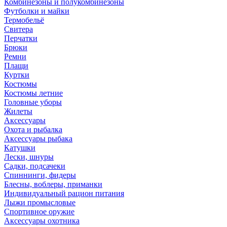
Комбинезоны и полукомбинезоны
Футболки и майки
Термобельё
Свитера
Перчатки
Брюки
Ремни
Плащи
Куртки
Костюмы
Костюмы летние
Головные уборы
Жилеты
Аксессуары
Охота и рыбалка
Аксессуары рыбака
Катушки
Лески, шнуры
Садки, подсачеки
Спиннинги, фидеры
Блесны, воблеры, приманки
Индивидуальный рацион питания
Лыжи промысловые
Спортивное оружие
Аксессуары охотника