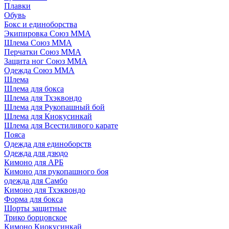
Плавки
Обувь
Бокс и единоборства
Экипировка Союз ММА
Шлема Союз ММА
Перчатки Союз ММА
Защита ног Союз ММА
Одежда Союз ММА
Шлема
Шлема для бокса
Шлема для Тхэквондо
Шлема для Рукопашный бой
Шлема для Киокусинкай
Шлема для Всестиливого карате
Пояса
Одежда для единоборств
Одежда для дзюдо
Кимоно для АРБ
Кимоно для рукопашного боя
одежда для Самбо
Кимоно для Тхэквондо
Форма для бокса
Шорты защитные
Трико борцовское
Кимоно Киокусинкай