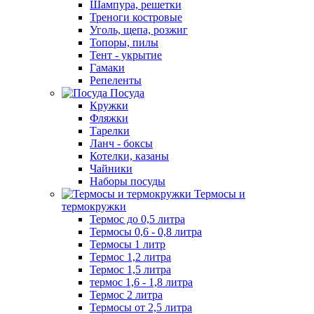
Шампура, решетки
Треноги костровые
Уголь, щепа, розжиг
Топоры, пилы
Тент - укрытие
Гамаки
Репеленты
Посуда
Кружки
Фляжки
Тарелки
Ланч - боксы
Котелки, казаны
Чайники
Наборы посуды
Термосы и
термокружки
Термос до 0,5 литра
Термосы 0,6 - 0,8 литра
Термосы 1 литр
Термос 1,2 литра
Термос 1,5 литра
термос 1,6 - 1,8 литра
Термос 2 литра
Термосы от 2,5 литра