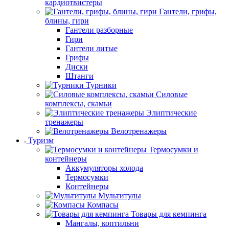
кардиотвистеры
Гантели, грифы,
блины, гири
Гантели разборные
Гири
Гантели литые
Грифы
Диски
Штанги
Турники
Силовые
комплексы, скамьи
Элиптические
тренажеры
Велотренажеры
Туризм
Термосумки и
контейнеры
Аккумуляторы холода
Термосумки
Контейнеры
Мультитулы
Компасы
Товары для кемпинга
Мангалы, коптильни