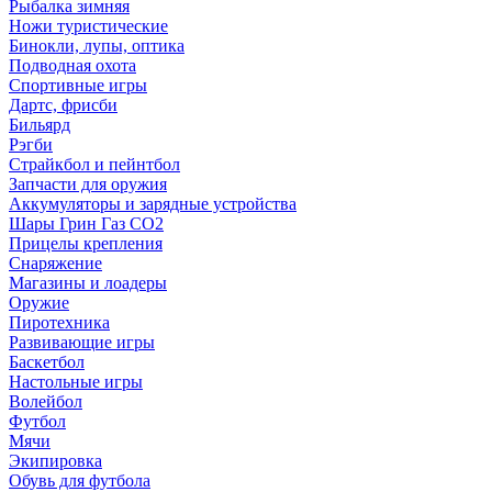
Рыбалка зимняя
Ножи туристические
Бинокли, лупы, оптика
Подводная охота
Спортивные игры
Дартс, фрисби
Бильярд
Рэгби
Страйкбол и пейнтбол
Запчасти для оружия
Аккумуляторы и зарядные устройства
Шары Грин Газ СО2
Прицелы крепления
Снаряжение
Магазины и лоадеры
Оружие
Пиротехника
Развивающие игры
Баскетбол
Настольные игры
Волейбол
Футбол
Мячи
Экипировка
Обувь для футбола