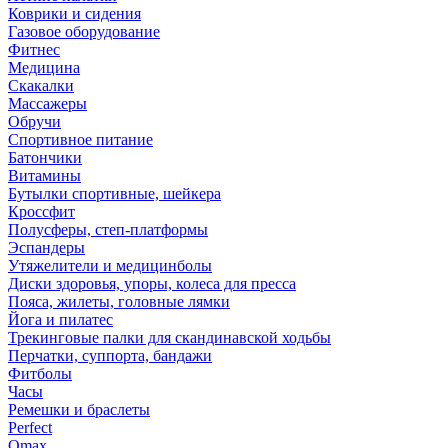
Коврики и сидения
Газовое оборудование
Фитнес
Медицина
Скакалки
Массажеры
Обручи
Спортивное питание
Батончики
Витамины
Бутылки спортивные, шейкера
Кроссфит
Полусферы, степ-платформы
Эспандеры
Утяжелители и медицинболы
Диски здоровья, упоры, колеса для пресса
Пояса, жилеты, головные лямки
Йога и пилатес
Трекинговые палки для скандинавской ходьбы
Перчатки, суппорта, бандажи
Фитболы
Часы
Ремешки и браслеты
Perfect
Omax