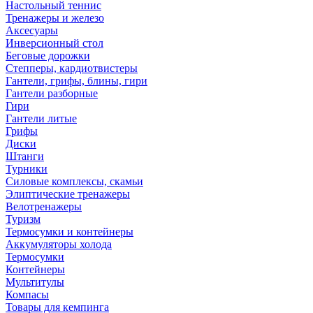
Настольный теннис
Тренажеры и железо
Аксесуары
Инверсионный стол
Беговые дорожки
Степперы, кардиотвистеры
Гантели, грифы, блины, гири
Гантели разборные
Гири
Гантели литые
Грифы
Диски
Штанги
Турники
Силовые комплексы, скамьи
Элиптические тренажеры
Велотренажеры
Туризм
Термосумки и контейнеры
Аккумуляторы холода
Термосумки
Контейнеры
Мультитулы
Компасы
Товары для кемпинга