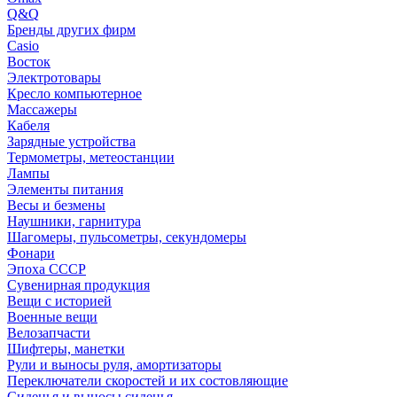
Q&Q
Бренды других фирм
Casio
Восток
Электротовары
Кресло компьютерное
Массажеры
Кабеля
Зарядные устройства
Термометры, метеостанции
Лампы
Элементы питания
Весы и безмены
Наушники, гарнитура
Шагомеры, пульсометры, секундомеры
Фонари
Эпоха СССР
Сувенирная продукция
Вещи с историей
Военные вещи
Велозапчасти
Шифтеры, манетки
Рули и выносы руля, амортизаторы
Переключатели скоростей и их состовляющие
Сиденья и выносы сиденья