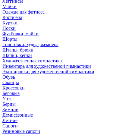
Леггинсы
Майки
Одежда для фитнеса
Костюмы
Куртки
Носки
Футболки, майки
Шорты
Толстовки, худи, джемпера
Штаны, брюки
Шапки, кепки
Художественная гимнастика
Инвентарь для художественой гимнастики
Экипировка для художественой гимнастики
Обувь
Сланцы
Кроссовки
Беговые
Унты
Берцы
Зимние
Демисезонные
Летние
Сапоги
Резиновые сапоги