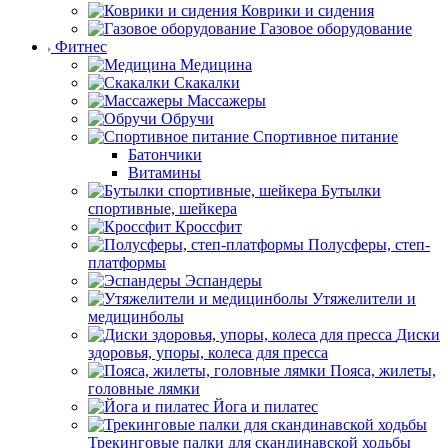
Коврики и сидения
Газовое оборудование
Фитнес
Медицина
Скакалки
Массажеры
Обручи
Спортивное питание
Батончики
Витамины
Бутылки
спортивные, шейкера
Кроссфит
Полусферы, степ-
платформы
Эспандеры
Утяжелители и
медицинболы
Диски
здоровья, упоры, колеса для пресса
Пояса, жилеты,
головные лямки
Йога и пилатес
Трекинговые палки для скандинавской ходьбы