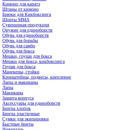
Кимоно для каратэ
Штаны от кимоно
Брюки для Кикбоксинга
Шорты ММА
Сувенирная продукция
Оружие для единоборств
Обувь для единоборств
Обувь для борьбы
Обувь для самбо
Обувь для бокса
Мешки, груши для бокса
Мешки для бокса, кикбоксинга
Груши для бокса
Манекены, стойки
Кронштейны, подвесы, крепление
Лапы и макивары
Лапы
Макивары
Защита корпуса
Аксессуары для единоборств
Бинты хлопок
Бинты эластичные
Сумки для экипировки
Быстрые бинты
Инвентарь