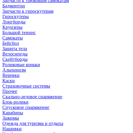
Запчасти к трюковым самокатам
Бадминтон
Запчасти к гироскутерам
Гироскутеры
Лонгборды
Круизеры
Большой теннис
Самокаты
Бейсбол
Защита тела
Велосипеды
Скейтборды
Роликовые коньки
Альпинизм
Веревки
Каски
Страховочные системы
Прочее
Скально-ледовое снаряжение
Блок-ролики
Спусковое снаряжение
Карабины
Зажимы
Одежда для туризма и отдыха
Нашивки