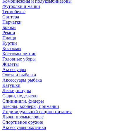
Комбинезоны и полукомбинезоны
Футболки и майки
Термобельё
Свитера
Перчатки
Брюки
Ремни
Плащи
Куртки
Костюмы
Костюмы летние
Головные уборы
Жилеты
Аксессуары
Охота и рыбалка
Аксессуары рыбака
Катушки
Лески, шнуры
Садки, подсачеки
Спиннинги, фидеры
Блесны, воблеры, приманки
Индивидуальный рацион питания
Лыжи промысловые
Спортивное оружие
Аксессуары охотника