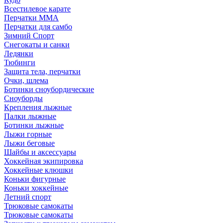
Всестилевое карате
Перчатки MMA
Перчатки для самбо
Зимний Спорт
Снегокаты и санки
Ледянки
Тюбинги
Защита тела, перчатки
Очки, шлема
Ботинки сноубордические
Сноуборды
Крепления лыжные
Палки лыжные
Ботинки лыжные
Лыжи горные
Лыжи беговые
Шайбы и аксессуары
Хоккейная экипировка
Хоккейные клюшки
Коньки фигурные
Коньки хоккейные
Летний спорт
Трюковые самокаты
Трюковые самокаты