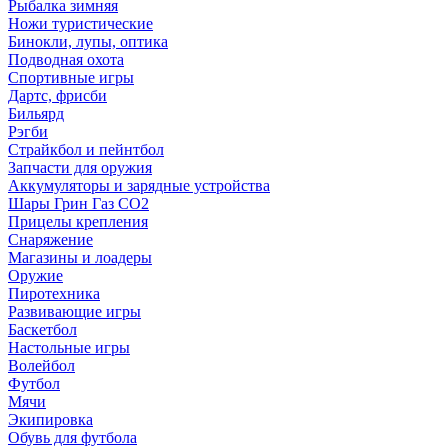
Рыбалка зимняя
Ножи туристические
Бинокли, лупы, оптика
Подводная охота
Спортивные игры
Дартс, фрисби
Бильярд
Рэгби
Страйкбол и пейнтбол
Запчасти для оружия
Аккумуляторы и зарядные устройства
Шары Грин Газ СО2
Прицелы крепления
Снаряжение
Магазины и лоадеры
Оружие
Пиротехника
Развивающие игры
Баскетбол
Настольные игры
Волейбол
Футбол
Мячи
Экипировка
Обувь для футбола