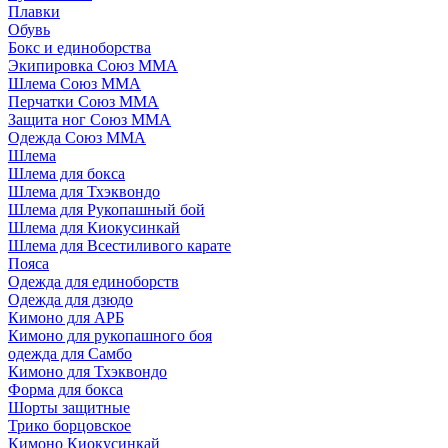
Плавки
Обувь
Бокс и единоборства
Экипировка Союз ММА
Шлема Союз ММА
Перчатки Союз ММА
Защита ног Союз ММА
Одежда Союз ММА
Шлема
Шлема для бокса
Шлема для Тхэквондо
Шлема для Рукопашный бой
Шлема для Киокусинкай
Шлема для Всестиливого карате
Пояса
Одежда для единоборств
Одежда для дзюдо
Кимоно для АРБ
Кимоно для рукопашного боя
одежда для Самбо
Кимоно для Тхэквондо
Форма для бокса
Шорты защитные
Трико борцовское
Кимоно Киокусинкай