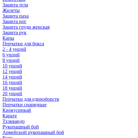
Защита тела
Жилеты
Защита паха
Защита ног
Защита груди женская
Защита рук
Капы
Перчатки для бокса
2 - 4 унций
6 унций
8 унций
10 унций
12 унций
14 унций
16 унций
18 унций
20 унций
Перчатки для единоборств
Перчатки снарядные
Киокусинкай
Карате
Тхэквандо
Рукопашный бой
Армейский рукопашный бой
Кудо