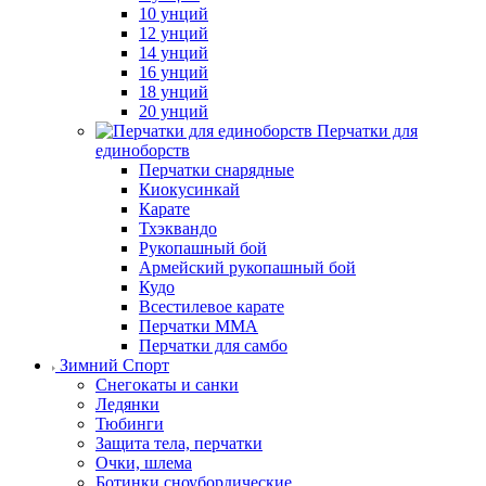
10 унций
12 унций
14 унций
16 унций
18 унций
20 унций
Перчатки для
единоборств
Перчатки снарядные
Киокусинкай
Карате
Тхэквандо
Рукопашный бой
Армейский рукопашный бой
Кудо
Всестилевое карате
Перчатки MMA
Перчатки для самбо
Зимний Спорт
Снегокаты и санки
Ледянки
Тюбинги
Защита тела, перчатки
Очки, шлема
Ботинки сноубордические