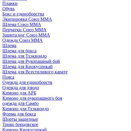
Плавки
Обувь
Бокс и единоборства
Экипировка Союз ММА
Шлема Союз ММА
Перчатки Союз ММА
Защита ног Союз ММА
Одежда Союз ММА
Шлема
Шлема для бокса
Шлема для Тхэквондо
Шлема для Рукопашный бой
Шлема для Киокусинкай
Шлема для Всестиливого карате
Пояса
Одежда для единоборств
Одежда для дзюдо
Кимоно для АРБ
Кимоно для рукопашного боя
одежда для Самбо
Кимоно для Тхэквондо
Форма для бокса
Шорты защитные
Трико борцовское
Кимоно Киокусинкай