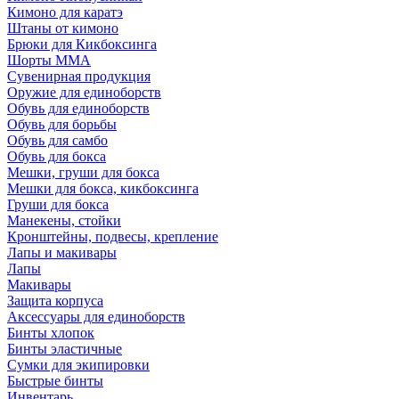
Кимоно для каратэ
Штаны от кимоно
Брюки для Кикбоксинга
Шорты ММА
Сувенирная продукция
Оружие для единоборств
Обувь для единоборств
Обувь для борьбы
Обувь для самбо
Обувь для бокса
Мешки, груши для бокса
Мешки для бокса, кикбоксинга
Груши для бокса
Манекены, стойки
Кронштейны, подвесы, крепление
Лапы и макивары
Лапы
Макивары
Защита корпуса
Аксессуары для единоборств
Бинты хлопок
Бинты эластичные
Сумки для экипировки
Быстрые бинты
Инвентарь