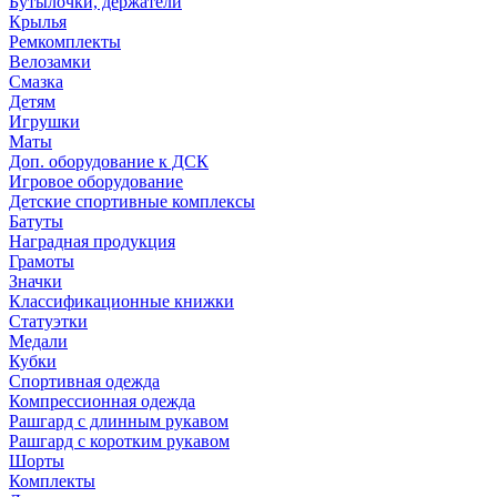
Бутылочки, держатели
Крылья
Ремкомплекты
Велозамки
Смазка
Детям
Игрушки
Маты
Доп. оборудование к ДСК
Игровое оборудование
Детские спортивные комплексы
Батуты
Наградная продукция
Грамоты
Значки
Классификационные книжки
Статуэтки
Медали
Кубки
Спортивная одежда
Компрессионная одежда
Рашгард с длинным рукавом
Рашгард с коротким рукавом
Шорты
Комплекты