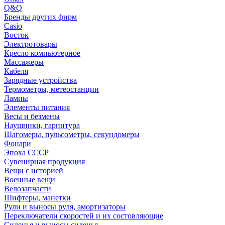
Q&Q
Бренды других фирм
Casio
Восток
Электротовары
Кресло компьютерное
Массажеры
Кабеля
Зарядные устройства
Термометры, метеостанции
Лампы
Элементы питания
Весы и безмены
Наушники, гарнитура
Шагомеры, пульсометры, секундомеры
Фонари
Эпоха СССР
Сувенирная продукция
Вещи с историей
Военные вещи
Велозапчасти
Шифтеры, манетки
Рули и выносы руля, амортизаторы
Переключатели скоростей и их состовляющие
Сиденья и выносы сиденья