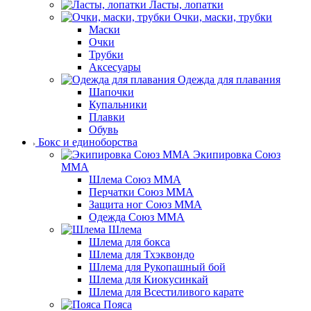
Ласты, лопатки
Очки, маски, трубки
Маски
Очки
Трубки
Аксесуары
Одежда для плавания
Шапочки
Купальники
Плавки
Обувь
Бокс и единоборства
Экипировка Союз
ММА
Шлема Союз ММА
Перчатки Союз ММА
Защита ног Союз ММА
Одежда Союз ММА
Шлема
Шлема для бокса
Шлема для Тхэквондо
Шлема для Рукопашный бой
Шлема для Киокусинкай
Шлема для Всестиливого карате
Пояса