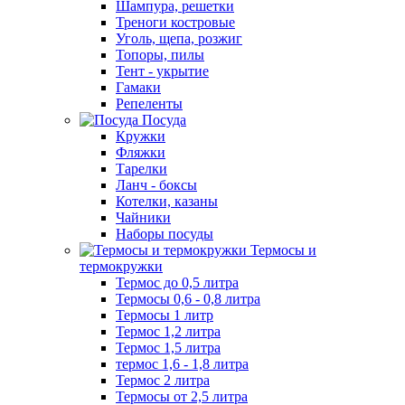
Шампура, решетки
Треноги костровые
Уголь, щепа, розжиг
Топоры, пилы
Тент - укрытие
Гамаки
Репеленты
Посуда
Кружки
Фляжки
Тарелки
Ланч - боксы
Котелки, казаны
Чайники
Наборы посуды
Термосы и
термокружки
Термос до 0,5 литра
Термосы 0,6 - 0,8 литра
Термосы 1 литр
Термос 1,2 литра
Термос 1,5 литра
термос 1,6 - 1,8 литра
Термос 2 литра
Термосы от 2,5 литра