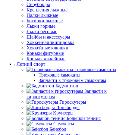
Сноуборды
Крепления лыжные
Палки лыжные
Ботинки лыжные
Лыжи горные
Лыжи беговые
Шайбы и аксессуары
Хоккейная экипировка
Хоккейные клюшки
Коньки фигурные
Коньки хоккейные
Летний спорт
Трюковые самокаты
Трюковые самокаты
Запчасти к трюковым самокатам
Бадминтон
Запчасти к
гироскутерам
Гироскутеры
Лонгборды
Круизеры
Большой теннис
Самокаты
Бейсбол
Защита тела