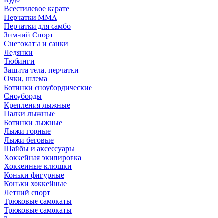
Всестилевое карате
Перчатки MMA
Перчатки для самбо
Зимний Спорт
Снегокаты и санки
Ледянки
Тюбинги
Защита тела, перчатки
Очки, шлема
Ботинки сноубордические
Сноуборды
Крепления лыжные
Палки лыжные
Ботинки лыжные
Лыжи горные
Лыжи беговые
Шайбы и аксессуары
Хоккейная экипировка
Хоккейные клюшки
Коньки фигурные
Коньки хоккейные
Летний спорт
Трюковые самокаты
Трюковые самокаты