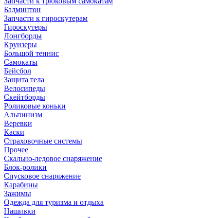
Запчасти к трюковым самокатам
Бадминтон
Запчасти к гироскутерам
Гироскутеры
Лонгборды
Круизеры
Большой теннис
Самокаты
Бейсбол
Защита тела
Велосипеды
Скейтборды
Роликовые коньки
Альпинизм
Веревки
Каски
Страховочные системы
Прочее
Скально-ледовое снаряжение
Блок-ролики
Спусковое снаряжение
Карабины
Зажимы
Одежда для туризма и отдыха
Нашивки