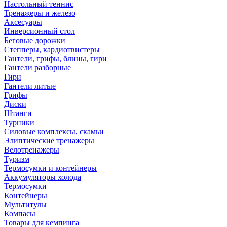
Настольный теннис
Тренажеры и железо
Аксесуары
Инверсионный стол
Беговые дорожки
Степперы, кардиотвистеры
Гантели, грифы, блины, гири
Гантели разборные
Гири
Гантели литые
Грифы
Диски
Штанги
Турники
Силовые комплексы, скамьи
Элиптические тренажеры
Велотренажеры
Туризм
Термосумки и контейнеры
Аккумуляторы холода
Термосумки
Контейнеры
Мультитулы
Компасы
Товары для кемпинга