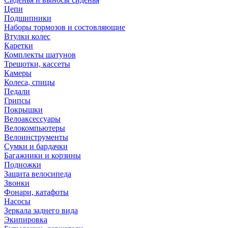
Цепи
Подшипники
Наборы тормозов и состовляющие
Втулки колес
Каретки
Комплекты шатунов
Трещотки, кассеты
Камеры
Колеса, спицы
Педали
Грипсы
Покрышки
Велоаксессуары
Велокомпьютеры
Велоинструменты
Сумки и бардачки
Багажники и корзины
Подножки
Защита велосипеда
Звонки
Фонари, катафоты
Насосы
Зеркала заднего вида
Экипировка