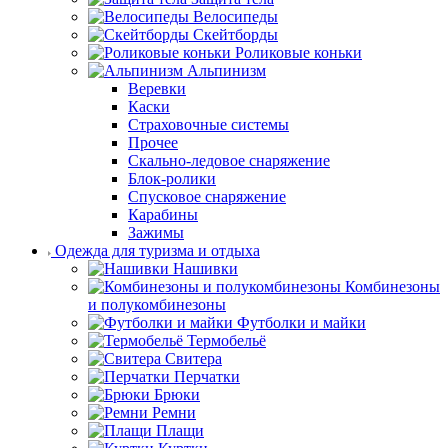
Велосипеды
Скейтборды
Роликовые коньки
Альпинизм
Веревки
Каски
Страховочные системы
Прочее
Скально-ледовое снаряжение
Блок-ролики
Спусковое снаряжение
Карабины
Зажимы
Одежда для туризма и отдыха
Нашивки
Комбинезоны
и полукомбинезоны
Футболки и майки
Термобельё
Свитера
Перчатки
Брюки
Ремни
Плащи