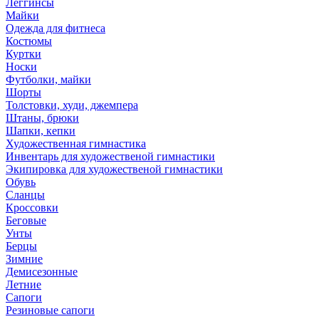
Леггинсы
Майки
Одежда для фитнеса
Костюмы
Куртки
Носки
Футболки, майки
Шорты
Толстовки, худи, джемпера
Штаны, брюки
Шапки, кепки
Художественная гимнастика
Инвентарь для художественой гимнастики
Экипировка для художественой гимнастики
Обувь
Сланцы
Кроссовки
Беговые
Унты
Берцы
Зимние
Демисезонные
Летние
Сапоги
Резиновые сапоги