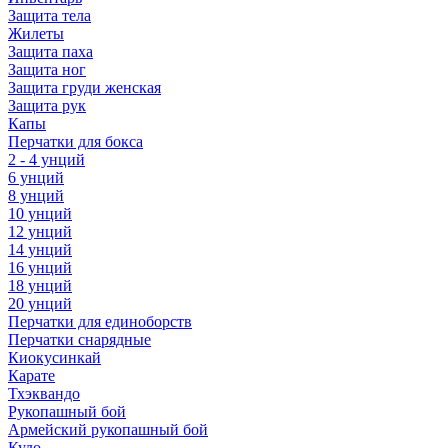
Защита тела
Жилеты
Защита паха
Защита ног
Защита груди женская
Защита рук
Капы
Перчатки для бокса
2 - 4 унций
6 унций
8 унций
10 унций
12 унций
14 унций
16 унций
18 унций
20 унций
Перчатки для единоборств
Перчатки снарядные
Киокусинкай
Карате
Тхэквандо
Рукопашный бой
Армейский рукопашный бой
Кудо