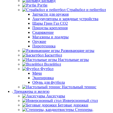
Бильярд
Рэгби
Страйкбол и пейнтбол
Запчасти для оружия
Аккумуляторы и зарядные устройства
Шары Грин Газ СО2
Прицелы крепления
Снаряжение
Магазины и лоадеры
Оружие
Пиротехника
Развивающие игры
Баскетбол
Настольные игры
Волейбол
Футбол
Мячи
Экипировка
Обувь для футбола
Настольный теннис
Тренажеры и железо
Аксесуары
Инверсионный стол
Беговые дорожки
Степперы,