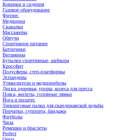
Коврики и сидения
Газовое оборудование
Фитнес
Медицина
Скакалки
Массажеры
Обручи
Спортивное питание
Батончики
Витамины
Бутылки спортивные, шейкера
Кроссфит
Полусферы, степ-платформы
Эспандеры
Утяжелители и медицинболы
Диски здоровья, упоры, колеса для пресса
Пояса, жилеты, головные лямки
Йога и пилатес
Трекинговые палки для скандинавской ходьбы
Перчатки, суппорта, бандажи
Фитболы
Часы
Ремешки и браслеты
Perfect
Omax