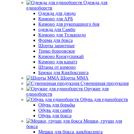
Одежда для
единоборств
Одежда для дзюдо
Кимоно для АРБ
Кимоно для рукопашного боя
одежда для Самбо
Кимоно для Тхэквондо
Форма для бокса
Шорты защитные
Трико борцовское
Кимоно Киокусинкай
Кимоно для каратэ
Штаны от кимоно
Брюки для Кикбоксинга
Шорты ММА
Сувенирная продукция
Оружие для
единоборств
Обувь для единоборств
Обувь для борьбы
Обувь для самбо
Обувь для бокса
Мешки, груши для
бокса
Мешки для бокса, кикбоксинга