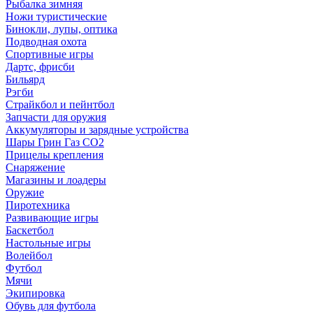
Рыбалка зимняя
Ножи туристические
Бинокли, лупы, оптика
Подводная охота
Спортивные игры
Дартс, фрисби
Бильярд
Рэгби
Страйкбол и пейнтбол
Запчасти для оружия
Аккумуляторы и зарядные устройства
Шары Грин Газ СО2
Прицелы крепления
Снаряжение
Магазины и лоадеры
Оружие
Пиротехника
Развивающие игры
Баскетбол
Настольные игры
Волейбол
Футбол
Мячи
Экипировка
Обувь для футбола