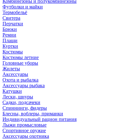
Комбинезоны и полукомбинезоны
Футболки и майки
Термобельё
Свитера
Перчатки
Брюки
Ремни
Плащи
Куртки
Костюмы
Костюмы летние
Головные уборы
Жилеты
Аксессуары
Охота и рыбалка
Аксессуары рыбака
Катушки
Лески, шнуры
Садки, подсачеки
Спиннинги, фидеры
Блесны, воблеры, приманки
Индивидуальный рацион питания
Лыжи промысловые
Спортивное оружие
Аксессуары охотника