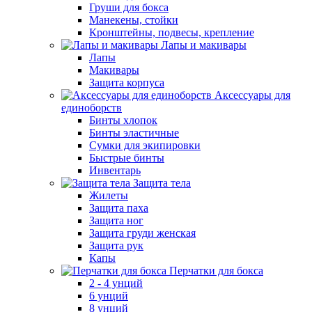
Груши для бокса
Манекены, стойки
Кронштейны, подвесы, крепление
Лапы и макивары
Лапы
Макивары
Защита корпуса
Аксессуары для
единоборств
Бинты хлопок
Бинты эластичные
Сумки для экипировки
Быстрые бинты
Инвентарь
Защита тела
Жилеты
Защита паха
Защита ног
Защита груди женская
Защита рук
Капы
Перчатки для бокса
2 - 4 унций
6 унций
8 унций