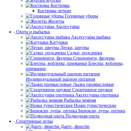
Куртки
Костюмы
Костюмы летние
Головные уборы
Жилеты
Аксессуары
Охота и рыбалка
Аксессуары рыбака
Катушки
Лески, шнуры
Садки, подсачеки
Спиннинги, фидеры
Блесны, воблеры,
приманки
Индивидуальный рацион питания
Лыжи промысловые
Спортивное оружие
Аксессуары охотника
Рыбалка зимняя
Ножи туристические
Бинокли, лупы, оптика
Подводная охота
Спортивные игры
Дартс, фрисби