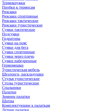
Термокружки
Пробки к термосам
Рюкзаки
Рюкзаки спортивные
Рюкзаки тактические
Рюкзаки туристические
Сумки тактические
Подсумки
Гидраторы
Сумки на пояс
Сумки для бега
Сумки спортивные
Сумки через плечо
Сумки набедренные
Гермомешки
Туристическая мебель
Шезлонги, раскладушки
Стулья туристические
Столы туристические
Спальники
Палатки
Зимнии палатки
Шатры
Комплектующие к палаткам
Летние палатки