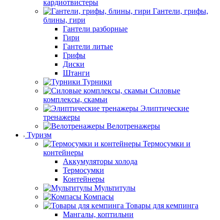
кардиотвистеры
Гантели, грифы,
блины, гири
Гантели разборные
Гири
Гантели литые
Грифы
Диски
Штанги
Турники
Силовые
комплексы, скамьи
Элиптические
тренажеры
Велотренажеры
Туризм
Термосумки и
контейнеры
Аккумуляторы холода
Термосумки
Контейнеры
Мультитулы
Компасы
Товары для кемпинга
Мангалы, коптильни