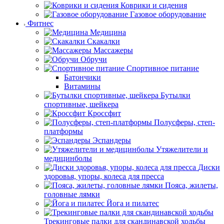
Коврики и сидения
Газовое оборудование
Фитнес
Медицина
Скакалки
Массажеры
Обручи
Спортивное питание
Батончики
Витамины
Бутылки
спортивные, шейкера
Кроссфит
Полусферы, степ-
платформы
Эспандеры
Утяжелители и
медицинболы
Диски
здоровья, упоры, колеса для пресса
Пояса, жилеты,
головные лямки
Йога и пилатес
Трекинговые палки для скандинавской ходьбы