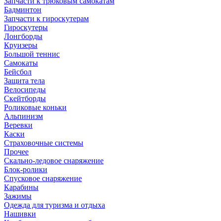
Запчасти к трюковым самокатам
Бадминтон
Запчасти к гироскутерам
Гироскутеры
Лонгборды
Круизеры
Большой теннис
Самокаты
Бейсбол
Защита тела
Велосипеды
Скейтборды
Роликовые коньки
Альпинизм
Веревки
Каски
Страховочные системы
Прочее
Скально-ледовое снаряжение
Блок-ролики
Спусковое снаряжение
Карабины
Зажимы
Одежда для туризма и отдыха
Нашивки