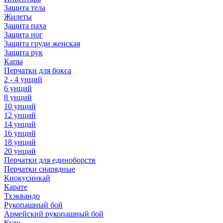
Защита тела
Жилеты
Защита паха
Защита ног
Защита груди женская
Защита рук
Капы
Перчатки для бокса
2 - 4 унций
6 унций
8 унций
10 унций
12 унций
14 унций
16 унций
18 унций
20 унций
Перчатки для единоборств
Перчатки снарядные
Киокусинкай
Карате
Тхэквандо
Рукопашный бой
Армейский рукопашный бой
Кудо