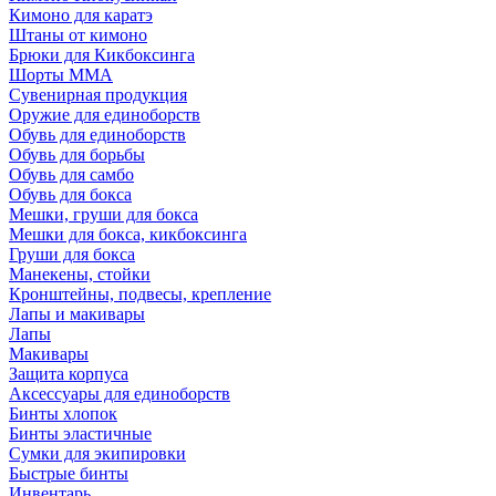
Кимоно для каратэ
Штаны от кимоно
Брюки для Кикбоксинга
Шорты ММА
Сувенирная продукция
Оружие для единоборств
Обувь для единоборств
Обувь для борьбы
Обувь для самбо
Обувь для бокса
Мешки, груши для бокса
Мешки для бокса, кикбоксинга
Груши для бокса
Манекены, стойки
Кронштейны, подвесы, крепление
Лапы и макивары
Лапы
Макивары
Защита корпуса
Аксессуары для единоборств
Бинты хлопок
Бинты эластичные
Сумки для экипировки
Быстрые бинты
Инвентарь