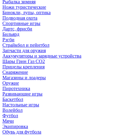
Рыбалка зимняя
Ножи туристические
Бинокли, лупы, оптика
Подводная охота
Спортивные игры
Дартс, фрисби
Бильярд
Рэгби
Страйкбол и пейнтбол
Запчасти для оружия
Аккумуляторы и зарядные устройства
Шары Грин Газ СО2
Прицелы крепления
Снаряжение
Магазины и лоадеры
Оружие
Пиротехника
Развивающие игры
Баскетбол
Настольные игры
Волейбол
Футбол
Мячи
Экипировка
Обувь для футбола