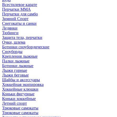
Всестилевое карате
Перчатки MMA
Перчатки для самбо
Зимний Спорт
Снегокаты и санки
Ледянки
Тюбинги
Защита тела, перчатки
Очки, шлема
Ботинки сноубордические
Сноуборды
Крепления лыжные
Палки лыжные
Ботинки лыжные
Лыжи горные
Лыжи беговые
Шайбы и аксессуары
Хоккейная экипировка
Хоккейные клюшки
Коньки фигурные
Коньки хоккейные
Летний спорт
Трюковые самокаты
Трюковые самокаты