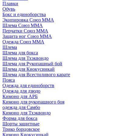
Плавки
Обувь
Бокс и единоборства
Экипировка Союз ММА
Шлема Союз ММА
Перчатки Союз ММА
Защита ног Союз ММА
Одежда Союз ММА
Шлема
Шлема для бокса
Шлема для Тхэквондо
Шлема для Рукопашный бой
Шлема для Киокусинкай
Шлема для Всестиливого карате
Пояса
Одежда для единоборств
Одежда для дзюдо
Кимоно для АРБ
Кимоно для рукопашного боя
одежда для Самбо
Кимоно для Тхэквондо
Форма для бокса
Шорты защитные
Трико борцовское
Кимоно Киокусинкай