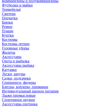
Комбинезоны и полукомбинезоны
Футболки и майки
Термобельё
Свитера
Перчатки
Брюки
Ремни
Плащи
Куртки
Костюмы
Костюмы летние
Головные уборы
Жилеты
Аксессуары
Охота и рыбалка
Аксессуары рыбака
Катушки
Лески, шнуры
Садки, подсачеки
Спиннинги, фидеры
Блесны, воблеры, приманки
Индивидуальный рацион питания
Лыжи промысловые
Спортивное оружие
Аксессуары охотника