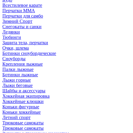
Всестилевое карате
Перчатки MMA
Перчатки для самбо
Зимний Спорт
Снегокаты и санки
Ледянки
Тюбинги
Защита тела, перчатки
Очки, шлема
Ботинки сноубордические
Сноуборды
Крепления лыжные
Палки лыжные
Ботинки лыжные
Лыжи горные
Лыжи беговые
Шайбы и аксессуары
Хоккейная экипировка
Хоккейные клюшки
Коньки фигурные
Коньки хоккейные
Летний спорт
Трюковые самокаты
Трюковые самокаты