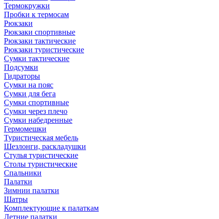
Термокружки
Пробки к термосам
Рюкзаки
Рюкзаки спортивные
Рюкзаки тактические
Рюкзаки туристические
Сумки тактические
Подсумки
Гидраторы
Сумки на пояс
Сумки для бега
Сумки спортивные
Сумки через плечо
Сумки набедренные
Гермомешки
Туристическая мебель
Шезлонги, раскладушки
Стулья туристические
Столы туристические
Спальники
Палатки
Зимнии палатки
Шатры
Комплектующие к палаткам
Летние палатки