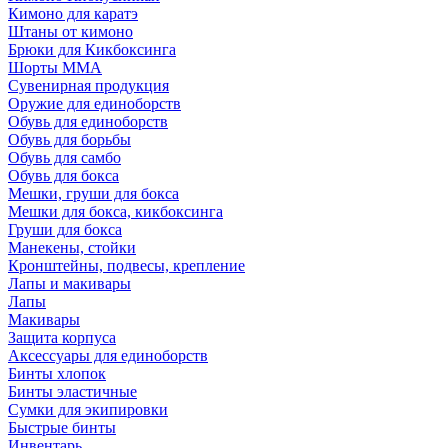
Кимоно для каратэ
Штаны от кимоно
Брюки для Кикбоксинга
Шорты ММА
Сувенирная продукция
Оружие для единоборств
Обувь для единоборств
Обувь для борьбы
Обувь для самбо
Обувь для бокса
Мешки, груши для бокса
Мешки для бокса, кикбоксинга
Груши для бокса
Манекены, стойки
Кронштейны, подвесы, крепление
Лапы и макивары
Лапы
Макивары
Защита корпуса
Аксессуары для единоборств
Бинты хлопок
Бинты эластичные
Сумки для экипировки
Быстрые бинты
Инвентарь