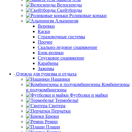
Велосипеды
Скейтборды
Роликовые коньки
Альпинизм
Веревки
Каски
Страховочные системы
Прочее
Скально-ледовое снаряжение
Блок-ролики
Спусковое снаряжение
Карабины
Зажимы
Одежда для туризма и отдыха
Нашивки
Комбинезоны
и полукомбинезоны
Футболки и майки
Термобельё
Свитера
Перчатки
Брюки
Ремни
Плащи