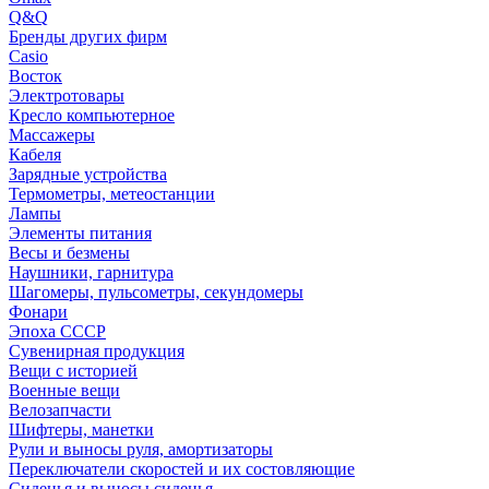
Q&Q
Бренды других фирм
Casio
Восток
Электротовары
Кресло компьютерное
Массажеры
Кабеля
Зарядные устройства
Термометры, метеостанции
Лампы
Элементы питания
Весы и безмены
Наушники, гарнитура
Шагомеры, пульсометры, секундомеры
Фонари
Эпоха СССР
Сувенирная продукция
Вещи с историей
Военные вещи
Велозапчасти
Шифтеры, манетки
Рули и выносы руля, амортизаторы
Переключатели скоростей и их состовляющие
Сиденья и выносы сиденья