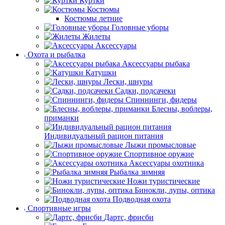
Куртки
Костюмы
Костюмы летние
Головные уборы
Жилеты
Аксессуары
Охота и рыбалка
Аксессуары рыбака
Катушки
Лески, шнуры
Садки, подсачеки
Спиннинги, фидеры
Блесны, воблеры,
приманки
Индивидуальный рацион питания
Лыжи промысловые
Спортивное оружие
Аксессуары охотника
Рыбалка зимняя
Ножи туристические
Бинокли, лупы, оптика
Подводная охота
Спортивные игры
Дартс, фрисби