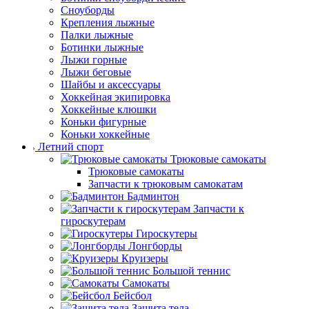
Сноуборды
Крепления лыжные
Палки лыжные
Ботинки лыжные
Лыжи горные
Лыжи беговые
Шайбы и аксессуары
Хоккейная экипировка
Хоккейные клюшки
Коньки фигурные
Коньки хоккейные
Летний спорт
Трюковые самокаты
Трюковые самокаты
Запчасти к трюковым самокатам
Бадминтон
Запчасти к
гироскутерам
Гироскутеры
Лонгборды
Круизеры
Большой теннис
Самокаты
Бейсбол
Защита тела