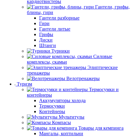
кардиотвистеры
Гантели, грифы,
блины, гири
Гантели разборные
Гири
Гантели литые
Грифы
Диски
Штанги
Турники
Силовые
комплексы, скамьи
Элиптические
тренажеры
Велотренажеры
Туризм
Термосумки и
контейнеры
Аккумуляторы холода
Термосумки
Контейнеры
Мультитулы
Компасы
Товары для кемпинга
Мангалы, коптильни