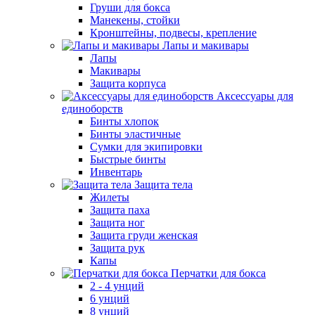
Груши для бокса
Манекены, стойки
Кронштейны, подвесы, крепление
Лапы и макивары
Лапы
Макивары
Защита корпуса
Аксессуары для
единоборств
Бинты хлопок
Бинты эластичные
Сумки для экипировки
Быстрые бинты
Инвентарь
Защита тела
Жилеты
Защита паха
Защита ног
Защита груди женская
Защита рук
Капы
Перчатки для бокса
2 - 4 унций
6 унций
8 унций