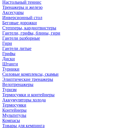
Настольный теннис
Тренажеры и железо
Аксесуары
Инверсионный стол
Беговые дорожки
Степперы, кардиотвистеры
Гантели, грифы, блины, гири
Гантели разборные
Гири
Гантели литые
Грифы
Диски
Штанги
Турники
Силовые комплексы, скамьи
Элиптические тренажеры
Велотренажеры
Туризм
Термосумки и контейнеры
Аккумуляторы холода
Термосумки
Контейнеры
Мультитулы
Компасы
Товары для кемпинга