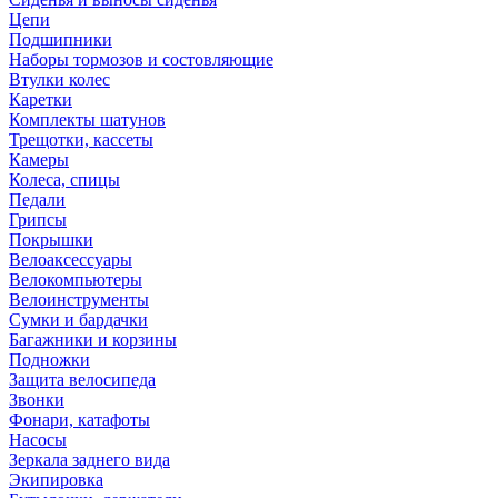
Цепи
Подшипники
Наборы тормозов и состовляющие
Втулки колес
Каретки
Комплекты шатунов
Трещотки, кассеты
Камеры
Колеса, спицы
Педали
Грипсы
Покрышки
Велоаксессуары
Велокомпьютеры
Велоинструменты
Сумки и бардачки
Багажники и корзины
Подножки
Защита велосипеда
Звонки
Фонари, катафоты
Насосы
Зеркала заднего вида
Экипировка