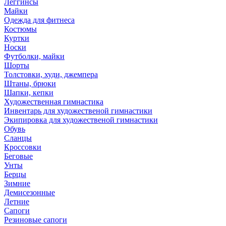
Леггинсы
Майки
Одежда для фитнеса
Костюмы
Куртки
Носки
Футболки, майки
Шорты
Толстовки, худи, джемпера
Штаны, брюки
Шапки, кепки
Художественная гимнастика
Инвентарь для художественой гимнастики
Экипировка для художественой гимнастики
Обувь
Сланцы
Кроссовки
Беговые
Унты
Берцы
Зимние
Демисезонные
Летние
Сапоги
Резиновые сапоги