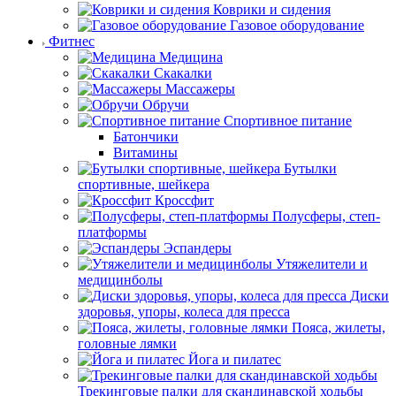
Коврики и сидения
Газовое оборудование
Фитнес
Медицина
Скакалки
Массажеры
Обручи
Спортивное питание
Батончики
Витамины
Бутылки
спортивные, шейкера
Кроссфит
Полусферы, степ-
платформы
Эспандеры
Утяжелители и
медицинболы
Диски
здоровья, упоры, колеса для пресса
Пояса, жилеты,
головные лямки
Йога и пилатес
Трекинговые палки для скандинавской ходьбы