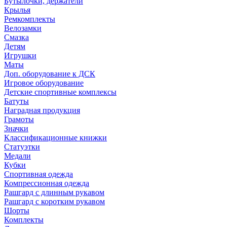
Бутылочки, держатели
Крылья
Ремкомплекты
Велозамки
Смазка
Детям
Игрушки
Маты
Доп. оборудование к ДСК
Игровое оборудование
Детские спортивные комплексы
Батуты
Наградная продукция
Грамоты
Значки
Классификационные книжки
Статуэтки
Медали
Кубки
Спортивная одежда
Компрессионная одежда
Рашгард с длинным рукавом
Рашгард с коротким рукавом
Шорты
Комплекты