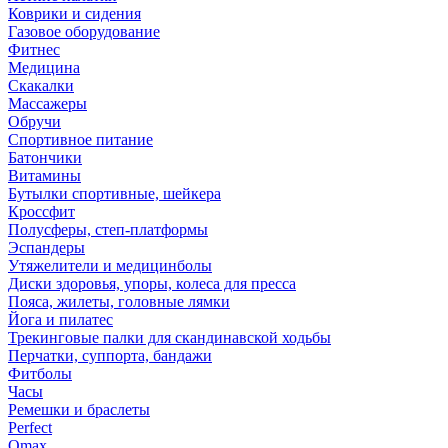
Коврики и сидения
Газовое оборудование
Фитнес
Медицина
Скакалки
Массажеры
Обручи
Спортивное питание
Батончики
Витамины
Бутылки спортивные, шейкера
Кроссфит
Полусферы, степ-платформы
Эспандеры
Утяжелители и медицинболы
Диски здоровья, упоры, колеса для пресса
Пояса, жилеты, головные лямки
Йога и пилатес
Трекинговые палки для скандинавской ходьбы
Перчатки, суппорта, бандажи
Фитболы
Часы
Ремешки и браслеты
Perfect
Omax