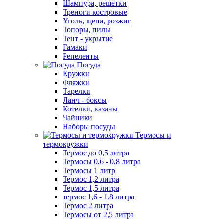
Шампура, решетки
Треноги костровые
Уголь, щепа, розжиг
Топоры, пилы
Тент - укрытие
Гамаки
Репеленты
Посуда
Кружки
Фляжки
Тарелки
Ланч - боксы
Котелки, казаны
Чайники
Наборы посуды
Термосы и
термокружки
Термос до 0,5 литра
Термосы 0,6 - 0,8 литра
Термосы 1 литр
Термос 1,2 литра
Термос 1,5 литра
термос 1,6 - 1,8 литра
Термос 2 литра
Термосы от 2,5 литра