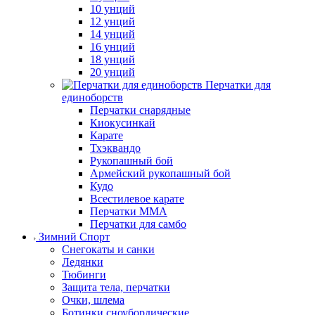
10 унций
12 унций
14 унций
16 унций
18 унций
20 унций
Перчатки для
единоборств
Перчатки снарядные
Киокусинкай
Карате
Тхэквандо
Рукопашный бой
Армейский рукопашный бой
Кудо
Всестилевое карате
Перчатки MMA
Перчатки для самбо
Зимний Спорт
Снегокаты и санки
Ледянки
Тюбинги
Защита тела, перчатки
Очки, шлема
Ботинки сноубордические