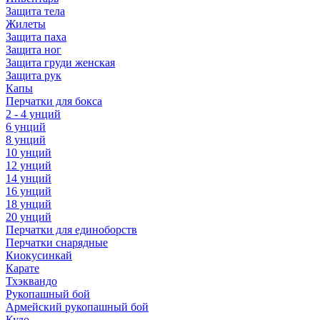
Защита тела
Жилеты
Защита паха
Защита ног
Защита груди женская
Защита рук
Капы
Перчатки для бокса
2 - 4 унций
6 унций
8 унций
10 унций
12 унций
14 унций
16 унций
18 унций
20 унций
Перчатки для единоборств
Перчатки снарядные
Киокусинкай
Карате
Тхэквандо
Рукопашный бой
Армейский рукопашный бой
Кудо