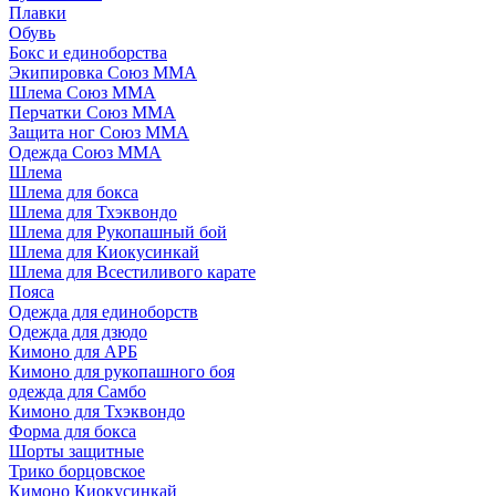
Плавки
Обувь
Бокс и единоборства
Экипировка Союз ММА
Шлема Союз ММА
Перчатки Союз ММА
Защита ног Союз ММА
Одежда Союз ММА
Шлема
Шлема для бокса
Шлема для Тхэквондо
Шлема для Рукопашный бой
Шлема для Киокусинкай
Шлема для Всестиливого карате
Пояса
Одежда для единоборств
Одежда для дзюдо
Кимоно для АРБ
Кимоно для рукопашного боя
одежда для Самбо
Кимоно для Тхэквондо
Форма для бокса
Шорты защитные
Трико борцовское
Кимоно Киокусинкай