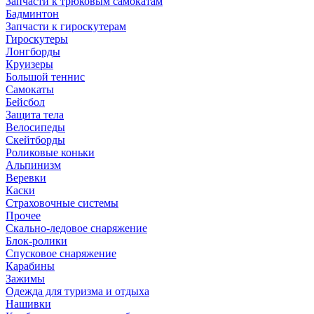
Запчасти к трюковым самокатам
Бадминтон
Запчасти к гироскутерам
Гироскутеры
Лонгборды
Круизеры
Большой теннис
Самокаты
Бейсбол
Защита тела
Велосипеды
Скейтборды
Роликовые коньки
Альпинизм
Веревки
Каски
Страховочные системы
Прочее
Скально-ледовое снаряжение
Блок-ролики
Спусковое снаряжение
Карабины
Зажимы
Одежда для туризма и отдыха
Нашивки