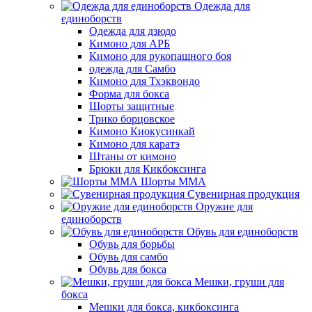
Одежда для
единоборств
Одежда для дзюдо
Кимоно для АРБ
Кимоно для рукопашного боя
одежда для Самбо
Кимоно для Тхэквондо
Форма для бокса
Шорты защитные
Трико борцовское
Кимоно Киокусинкай
Кимоно для каратэ
Штаны от кимоно
Брюки для Кикбоксинга
Шорты ММА
Сувенирная продукция
Оружие для
единоборств
Обувь для единоборств
Обувь для борьбы
Обувь для самбо
Обувь для бокса
Мешки, груши для
бокса
Мешки для бокса, кикбоксинга