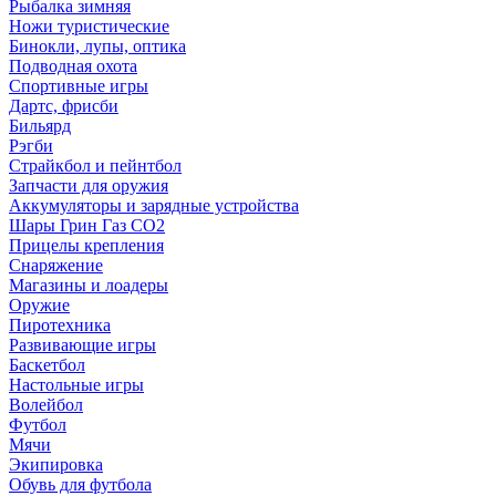
Рыбалка зимняя
Ножи туристические
Бинокли, лупы, оптика
Подводная охота
Спортивные игры
Дартс, фрисби
Бильярд
Рэгби
Страйкбол и пейнтбол
Запчасти для оружия
Аккумуляторы и зарядные устройства
Шары Грин Газ СО2
Прицелы крепления
Снаряжение
Магазины и лоадеры
Оружие
Пиротехника
Развивающие игры
Баскетбол
Настольные игры
Волейбол
Футбол
Мячи
Экипировка
Обувь для футбола