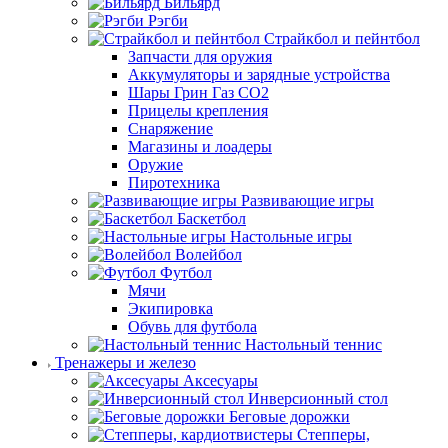
Бильярд
Рэгби
Страйкбол и пейнтбол
Запчасти для оружия
Аккумуляторы и зарядные устройства
Шары Грин Газ СО2
Прицелы крепления
Снаряжение
Магазины и лоадеры
Оружие
Пиротехника
Развивающие игры
Баскетбол
Настольные игры
Волейбол
Футбол
Мячи
Экипировка
Обувь для футбола
Настольный теннис
Тренажеры и железо
Аксесуары
Инверсионный стол
Беговые дорожки
Степперы,