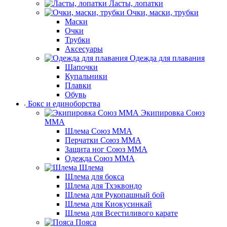
Ласты, лопатки
Очки, маски, трубки
Маски
Очки
Трубки
Аксесуары
Одежда для плавания
Шапочки
Купальники
Плавки
Обувь
Бокс и единоборства
Экипировка Союз
ММА
Шлема Союз ММА
Перчатки Союз ММА
Защита ног Союз ММА
Одежда Союз ММА
Шлема
Шлема для бокса
Шлема для Тхэквондо
Шлема для Рукопашный бой
Шлема для Киокусинкай
Шлема для Всестиливого карате
Пояса