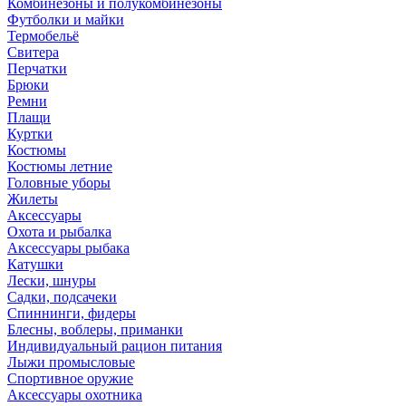
Комбинезоны и полукомбинезоны
Футболки и майки
Термобельё
Свитера
Перчатки
Брюки
Ремни
Плащи
Куртки
Костюмы
Костюмы летние
Головные уборы
Жилеты
Аксессуары
Охота и рыбалка
Аксессуары рыбака
Катушки
Лески, шнуры
Садки, подсачеки
Спиннинги, фидеры
Блесны, воблеры, приманки
Индивидуальный рацион питания
Лыжи промысловые
Спортивное оружие
Аксессуары охотника