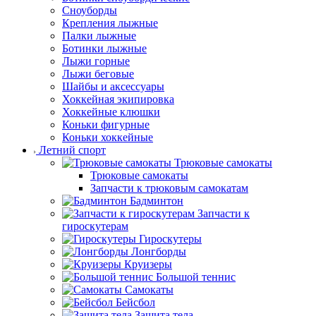
Сноуборды
Крепления лыжные
Палки лыжные
Ботинки лыжные
Лыжи горные
Лыжи беговые
Шайбы и аксессуары
Хоккейная экипировка
Хоккейные клюшки
Коньки фигурные
Коньки хоккейные
Летний спорт
Трюковые самокаты
Трюковые самокаты
Запчасти к трюковым самокатам
Бадминтон
Запчасти к
гироскутерам
Гироскутеры
Лонгборды
Круизеры
Большой теннис
Самокаты
Бейсбол
Защита тела