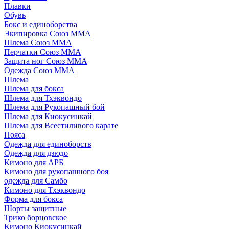
Плавки
Обувь
Бокс и единоборства
Экипировка Союз ММА
Шлема Союз ММА
Перчатки Союз ММА
Защита ног Союз ММА
Одежда Союз ММА
Шлема
Шлема для бокса
Шлема для Тхэквондо
Шлема для Рукопашный бой
Шлема для Киокусинкай
Шлема для Всестиливого карате
Пояса
Одежда для единоборств
Одежда для дзюдо
Кимоно для АРБ
Кимоно для рукопашного боя
одежда для Самбо
Кимоно для Тхэквондо
Форма для бокса
Шорты защитные
Трико борцовское
Кимоно Киокусинкай