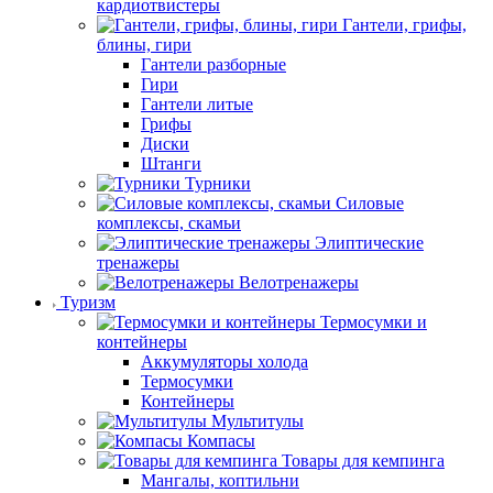
кардиотвистеры
Гантели, грифы,
блины, гири
Гантели разборные
Гири
Гантели литые
Грифы
Диски
Штанги
Турники
Силовые
комплексы, скамьи
Элиптические
тренажеры
Велотренажеры
Туризм
Термосумки и
контейнеры
Аккумуляторы холода
Термосумки
Контейнеры
Мультитулы
Компасы
Товары для кемпинга
Мангалы, коптильни