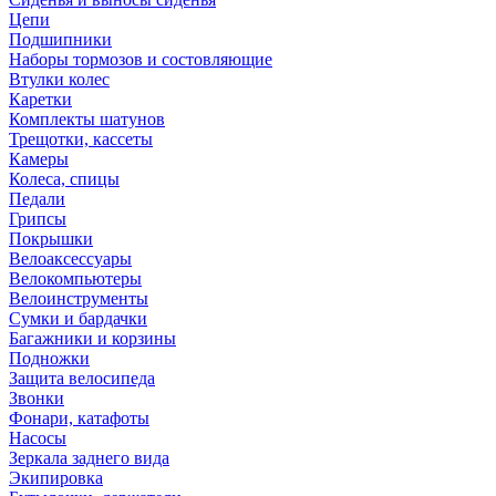
Цепи
Подшипники
Наборы тормозов и состовляющие
Втулки колес
Каретки
Комплекты шатунов
Трещотки, кассеты
Камеры
Колеса, спицы
Педали
Грипсы
Покрышки
Велоаксессуары
Велокомпьютеры
Велоинструменты
Сумки и бардачки
Багажники и корзины
Подножки
Защита велосипеда
Звонки
Фонари, катафоты
Насосы
Зеркала заднего вида
Экипировка