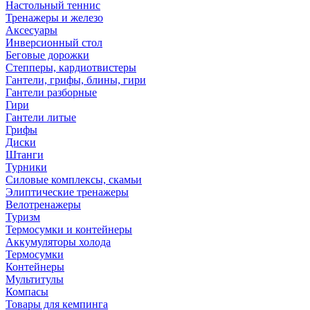
Настольный теннис
Тренажеры и железо
Аксесуары
Инверсионный стол
Беговые дорожки
Степперы, кардиотвистеры
Гантели, грифы, блины, гири
Гантели разборные
Гири
Гантели литые
Грифы
Диски
Штанги
Турники
Силовые комплексы, скамьи
Элиптические тренажеры
Велотренажеры
Туризм
Термосумки и контейнеры
Аккумуляторы холода
Термосумки
Контейнеры
Мультитулы
Компасы
Товары для кемпинга