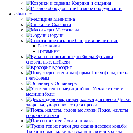
Коврики и сидения
Газовое оборудование
Фитнес
Медицина
Скакалки
Массажеры
Обручи
Спортивное питание
Батончики
Витамины
Бутылки
спортивные, шейкера
Кроссфит
Полусферы, степ-
платформы
Эспандеры
Утяжелители и
медицинболы
Диски
здоровья, упоры, колеса для пресса
Пояса, жилеты,
головные лямки
Йога и пилатес
Трекинговые палки для скандинавской ходьбы