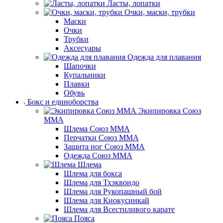
Ласты, лопатки
Очки, маски, трубки
Маски
Очки
Трубки
Аксесуары
Одежда для плавания
Шапочки
Купальники
Плавки
Обувь
Бокс и единоборства
Экипировка Союз
ММА
Шлема Союз ММА
Перчатки Союз ММА
Защита ног Союз ММА
Одежда Союз ММА
Шлема
Шлема для бокса
Шлема для Тхэквондо
Шлема для Рукопашный бой
Шлема для Киокусинкай
Шлема для Всестиливого карате
Пояса