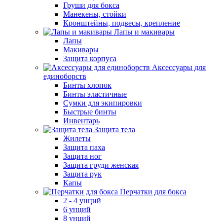
Груши для бокса
Манекены, стойки
Кронштейны, подвесы, крепление
Лапы и макивары
Лапы
Макивары
Защита корпуса
Аксессуары для
единоборств
Бинты хлопок
Бинты эластичные
Сумки для экипировки
Быстрые бинты
Инвентарь
Защита тела
Жилеты
Защита паха
Защита ног
Защита груди женская
Защита рук
Капы
Перчатки для бокса
2 - 4 унций
6 унций
8 унций