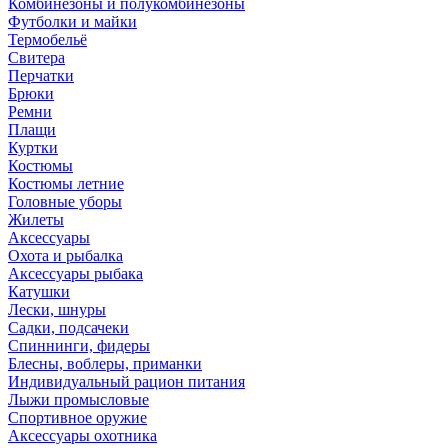
Комбинезоны и полукомбинезоны
Футболки и майки
Термобельё
Свитера
Перчатки
Брюки
Ремни
Плащи
Куртки
Костюмы
Костюмы летние
Головные уборы
Жилеты
Аксессуары
Охота и рыбалка
Аксессуары рыбака
Катушки
Лески, шнуры
Садки, подсачеки
Спиннинги, фидеры
Блесны, воблеры, приманки
Индивидуальный рацион питания
Лыжи промысловые
Спортивное оружие
Аксессуары охотника