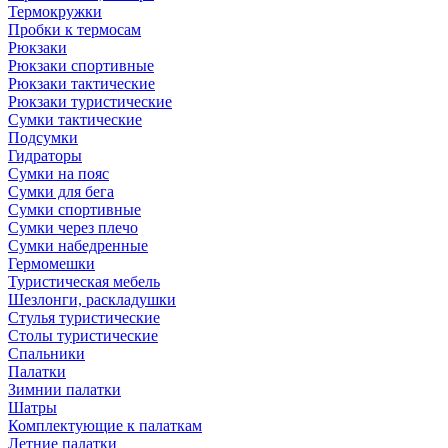
Термокружки
Пробки к термосам
Рюкзаки
Рюкзаки спортивные
Рюкзаки тактические
Рюкзаки туристические
Сумки тактические
Подсумки
Гидраторы
Сумки на пояс
Сумки для бега
Сумки спортивные
Сумки через плечо
Сумки набедренные
Гермомешки
Туристическая мебель
Шезлонги, раскладушки
Стулья туристические
Столы туристические
Спальники
Палатки
Зимнии палатки
Шатры
Комплектующие к палаткам
Летние палатки