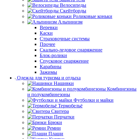
Велосипеды
Скейтборды
Роликовые коньки
Альпинизм
Веревки
Каски
Страховочные системы
Прочее
Скально-ледовое снаряжение
Блок-ролики
Спусковое снаряжение
Карабины
Зажимы
Одежда для туризма и отдыха
Нашивки
Комбинезоны
и полукомбинезоны
Футболки и майки
Термобельё
Свитера
Перчатки
Брюки
Ремни
Плащи