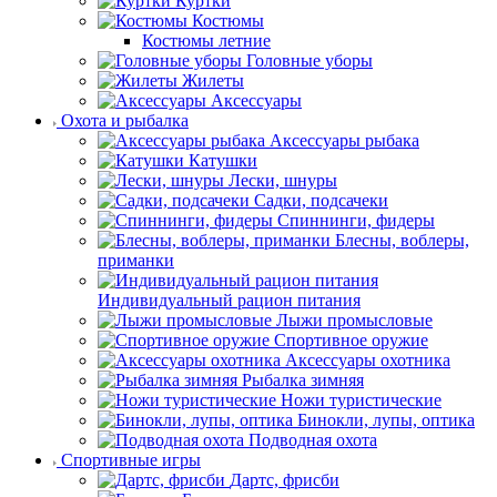
Куртки
Костюмы
Костюмы летние
Головные уборы
Жилеты
Аксессуары
Охота и рыбалка
Аксессуары рыбака
Катушки
Лески, шнуры
Садки, подсачеки
Спиннинги, фидеры
Блесны, воблеры,
приманки
Индивидуальный рацион питания
Лыжи промысловые
Спортивное оружие
Аксессуары охотника
Рыбалка зимняя
Ножи туристические
Бинокли, лупы, оптика
Подводная охота
Спортивные игры
Дартс, фрисби