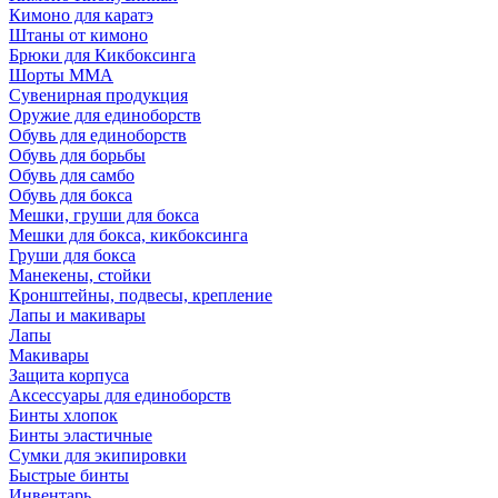
Кимоно для каратэ
Штаны от кимоно
Брюки для Кикбоксинга
Шорты ММА
Сувенирная продукция
Оружие для единоборств
Обувь для единоборств
Обувь для борьбы
Обувь для самбо
Обувь для бокса
Мешки, груши для бокса
Мешки для бокса, кикбоксинга
Груши для бокса
Манекены, стойки
Кронштейны, подвесы, крепление
Лапы и макивары
Лапы
Макивары
Защита корпуса
Аксессуары для единоборств
Бинты хлопок
Бинты эластичные
Сумки для экипировки
Быстрые бинты
Инвентарь