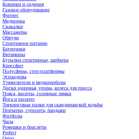
Коврики и сидения
Газовое оборудование
Фитнес
Медицина
Скакалки
Массажеры
Обручи
Спортивное питание
Батончики
Витамины
Бутылки спортивные, шейкера
Кроссфит
Полусферы, степ-платформы
Эспандеры
Утяжелители и медицинболы
Диски здоровья, упоры, колеса для пресса
Пояса, жилеты, головные лямки
Йога и пилатес
Трекинговые палки для скандинавской ходьбы
Перчатки, суппорта, бандажи
Фитболы
Часы
Ремешки и браслеты
Perfect
Omax