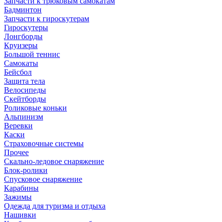
Запчасти к трюковым самокатам
Бадминтон
Запчасти к гироскутерам
Гироскутеры
Лонгборды
Круизеры
Большой теннис
Самокаты
Бейсбол
Защита тела
Велосипеды
Скейтборды
Роликовые коньки
Альпинизм
Веревки
Каски
Страховочные системы
Прочее
Скально-ледовое снаряжение
Блок-ролики
Спусковое снаряжение
Карабины
Зажимы
Одежда для туризма и отдыха
Нашивки