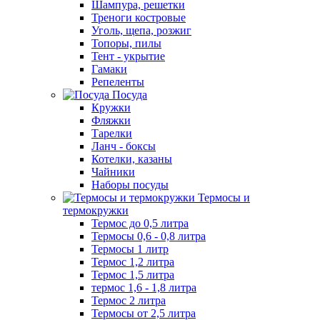
Шампура, решетки
Треноги костровые
Уголь, щепа, розжиг
Топоры, пилы
Тент - укрытие
Гамаки
Репеленты
Посуда
Кружки
Фляжки
Тарелки
Ланч - боксы
Котелки, казаны
Чайники
Наборы посуды
Термосы и
термокружки
Термос до 0,5 литра
Термосы 0,6 - 0,8 литра
Термосы 1 литр
Термос 1,2 литра
Термос 1,5 литра
термос 1,6 - 1,8 литра
Термос 2 литра
Термосы от 2,5 литра