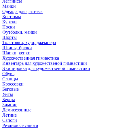
Леггинсы
Майки
Одежда для фитнеса
Костюмы
Куртки
Носки
Футболки, майки
Шорты
Толстовки, худи, джемпера
Штаны, брюки
Шапки, кепки
Художественная гимнастика
Инвентарь для художественой гимнастики
Экипировка для художественой гимнастики
Обувь
Сланцы
Кроссовки
Беговые
Унты
Берцы
Зимние
Демисезонные
Летние
Сапоги
Резиновые сапоги