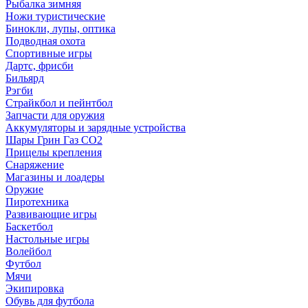
Рыбалка зимняя
Ножи туристические
Бинокли, лупы, оптика
Подводная охота
Спортивные игры
Дартс, фрисби
Бильярд
Рэгби
Страйкбол и пейнтбол
Запчасти для оружия
Аккумуляторы и зарядные устройства
Шары Грин Газ СО2
Прицелы крепления
Снаряжение
Магазины и лоадеры
Оружие
Пиротехника
Развивающие игры
Баскетбол
Настольные игры
Волейбол
Футбол
Мячи
Экипировка
Обувь для футбола