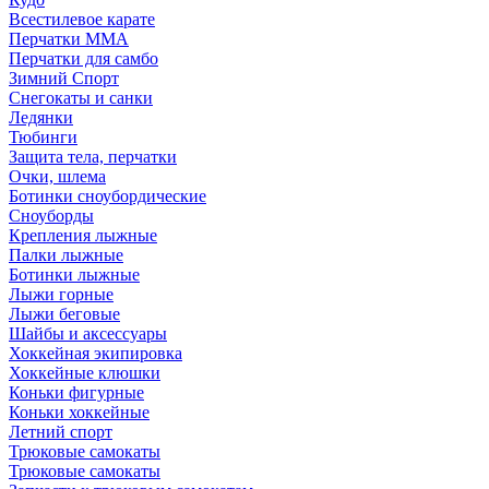
Всестилевое карате
Перчатки MMA
Перчатки для самбо
Зимний Спорт
Снегокаты и санки
Ледянки
Тюбинги
Защита тела, перчатки
Очки, шлема
Ботинки сноубордические
Сноуборды
Крепления лыжные
Палки лыжные
Ботинки лыжные
Лыжи горные
Лыжи беговые
Шайбы и аксессуары
Хоккейная экипировка
Хоккейные клюшки
Коньки фигурные
Коньки хоккейные
Летний спорт
Трюковые самокаты
Трюковые самокаты