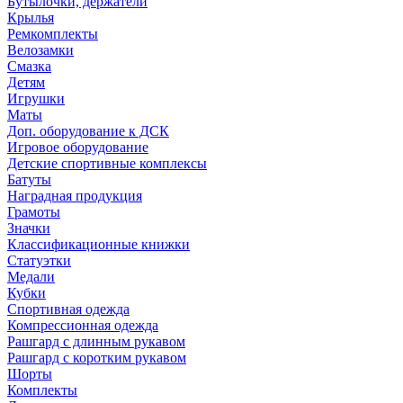
Бутылочки, держатели
Крылья
Ремкомплекты
Велозамки
Смазка
Детям
Игрушки
Маты
Доп. оборудование к ДСК
Игровое оборудование
Детские спортивные комплексы
Батуты
Наградная продукция
Грамоты
Значки
Классификационные книжки
Статуэтки
Медали
Кубки
Спортивная одежда
Компрессионная одежда
Рашгард с длинным рукавом
Рашгард с коротким рукавом
Шорты
Комплекты