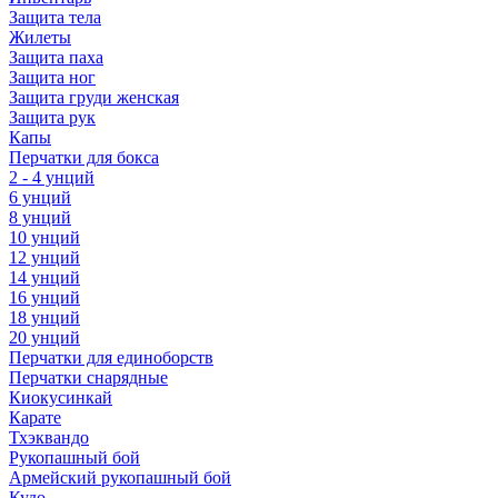
Защита тела
Жилеты
Защита паха
Защита ног
Защита груди женская
Защита рук
Капы
Перчатки для бокса
2 - 4 унций
6 унций
8 унций
10 унций
12 унций
14 унций
16 унций
18 унций
20 унций
Перчатки для единоборств
Перчатки снарядные
Киокусинкай
Карате
Тхэквандо
Рукопашный бой
Армейский рукопашный бой
Кудо