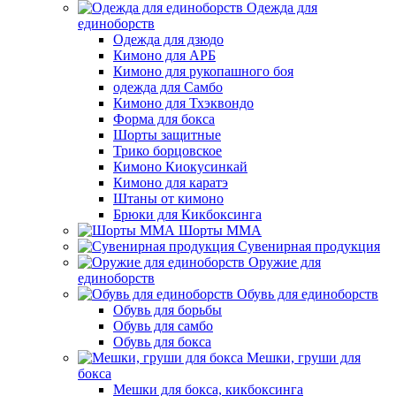
Одежда для
единоборств
Одежда для дзюдо
Кимоно для АРБ
Кимоно для рукопашного боя
одежда для Самбо
Кимоно для Тхэквондо
Форма для бокса
Шорты защитные
Трико борцовское
Кимоно Киокусинкай
Кимоно для каратэ
Штаны от кимоно
Брюки для Кикбоксинга
Шорты ММА
Сувенирная продукция
Оружие для
единоборств
Обувь для единоборств
Обувь для борьбы
Обувь для самбо
Обувь для бокса
Мешки, груши для
бокса
Мешки для бокса, кикбоксинга