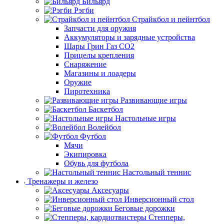
Бильярд
Рэгби
Страйкбол и пейнтбол
Запчасти для оружия
Аккумуляторы и зарядные устройства
Шары Грин Газ СО2
Прицелы крепления
Снаряжение
Магазины и лоадеры
Оружие
Пиротехника
Развивающие игры
Баскетбол
Настольные игры
Волейбол
Футбол
Мячи
Экипировка
Обувь для футбола
Настольный теннис
Тренажеры и железо
Аксесуары
Инверсионный стол
Беговые дорожки
Степперы,