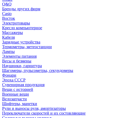
Q&Q
Бренды других фирм
Casio
Восток
Электротовары
Кресло компьютерное
Массажеры
Кабеля
Зарядные устройства
Термометры, метеостанции
Лампы
Элементы питания
Весы и безмены
Наушники, гарнитура
Шагомеры, пульсометры, секундомеры
Фонари
Эпоха СССР
Сувенирная продукция
Вещи с историей
Военные вещи
Велозапчасти
Шифтеры, манетки
Рули и выносы руля, амортизаторы
Переключатели скоростей и их состовляющие
Сиденья и выносы сиденья