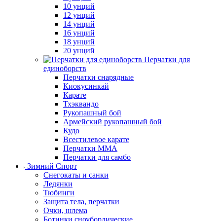
10 унций
12 унций
14 унций
16 унций
18 унций
20 унций
Перчатки для
единоборств
Перчатки снарядные
Киокусинкай
Карате
Тхэквандо
Рукопашный бой
Армейский рукопашный бой
Кудо
Всестилевое карате
Перчатки MMA
Перчатки для самбо
Зимний Спорт
Снегокаты и санки
Ледянки
Тюбинги
Защита тела, перчатки
Очки, шлема
Ботинки сноубордические