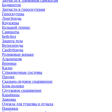
Запчасти к трюковым самокатам
Бадминтон
Запчасти к гироскутерам
Гироскутеры
Лонгборды
Круизеры
Большой теннис
Самокаты
Бейсбол
Защита тела
Велосипеды
Скейтборды
Роликовые коньки
Альпинизм
Веревки
Каски
Страховочные системы
Прочее
Скально-ледовое снаряжение
Блок-ролики
Спусковое снаряжение
Карабины
Зажимы
Одежда для туризма и отдыха
Нашивки