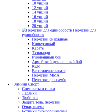
10 унций
12 унций
14 унций
16 унций
18 унций
20 унций
Перчатки для
единоборств
Перчатки снарядные
Киокусинкай
Карате
Тхэквандо
Рукопашный бой
Армейский рукопашный бой
Кудо
Всестилевое карате
Перчатки MMA
Перчатки для самбо
Зимний Спорт
Снегокаты и санки
Ледянки
Тюбинги
Защита тела, перчатки
Очки, шлема
Ботинки сноубордические