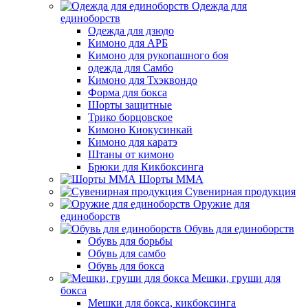
Одежда для
единоборств
Одежда для дзюдо
Кимоно для АРБ
Кимоно для рукопашного боя
одежда для Самбо
Кимоно для Тхэквондо
Форма для бокса
Шорты защитные
Трико борцовское
Кимоно Киокусинкай
Кимоно для каратэ
Штаны от кимоно
Брюки для Кикбоксинга
Шорты ММА
Сувенирная продукция
Оружие для
единоборств
Обувь для единоборств
Обувь для борьбы
Обувь для самбо
Обувь для бокса
Мешки, груши для
бокса
Мешки для бокса, кикбоксинга