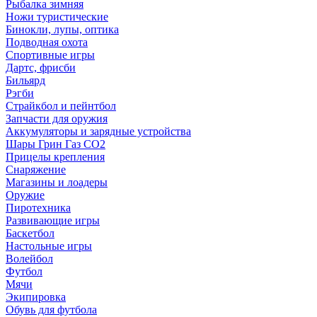
Рыбалка зимняя
Ножи туристические
Бинокли, лупы, оптика
Подводная охота
Спортивные игры
Дартс, фрисби
Бильярд
Рэгби
Страйкбол и пейнтбол
Запчасти для оружия
Аккумуляторы и зарядные устройства
Шары Грин Газ СО2
Прицелы крепления
Снаряжение
Магазины и лоадеры
Оружие
Пиротехника
Развивающие игры
Баскетбол
Настольные игры
Волейбол
Футбол
Мячи
Экипировка
Обувь для футбола