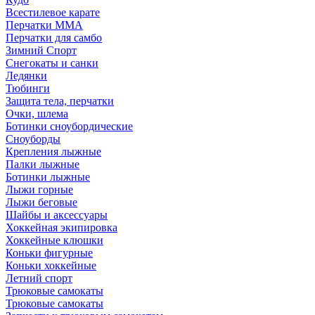
Всестилевое карате
Перчатки MMA
Перчатки для самбо
Зимний Спорт
Снегокаты и санки
Ледянки
Тюбинги
Защита тела, перчатки
Очки, шлема
Ботинки сноубордические
Сноуборды
Крепления лыжные
Палки лыжные
Ботинки лыжные
Лыжи горные
Лыжи беговые
Шайбы и аксессуары
Хоккейная экипировка
Хоккейные клюшки
Коньки фигурные
Коньки хоккейные
Летний спорт
Трюковые самокаты
Трюковые самокаты