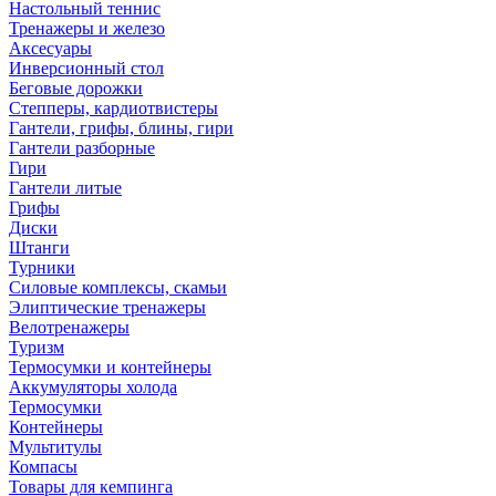
Настольный теннис
Тренажеры и железо
Аксесуары
Инверсионный стол
Беговые дорожки
Степперы, кардиотвистеры
Гантели, грифы, блины, гири
Гантели разборные
Гири
Гантели литые
Грифы
Диски
Штанги
Турники
Силовые комплексы, скамьи
Элиптические тренажеры
Велотренажеры
Туризм
Термосумки и контейнеры
Аккумуляторы холода
Термосумки
Контейнеры
Мультитулы
Компасы
Товары для кемпинга