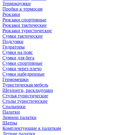
Термокружки
Пробки к термосам
Рюкзаки
Рюкзаки спортивные
Рюкзаки тактические
Рюкзаки туристические
Сумки тактические
Подсумки
Гидраторы
Сумки на пояс
Сумки для бега
Сумки спортивные
Сумки через плечо
Сумки набедренные
Гермомешки
Туристическая мебель
Шезлонги, раскладушки
Стулья туристические
Столы туристические
Спальники
Палатки
Зимнии палатки
Шатры
Комплектующие к палаткам
Летние палатки