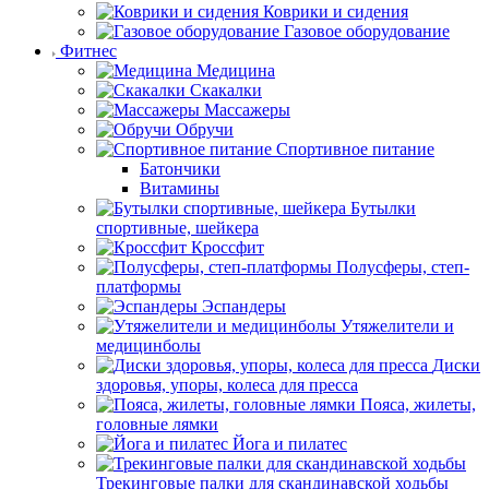
Коврики и сидения
Газовое оборудование
Фитнес
Медицина
Скакалки
Массажеры
Обручи
Спортивное питание
Батончики
Витамины
Бутылки
спортивные, шейкера
Кроссфит
Полусферы, степ-
платформы
Эспандеры
Утяжелители и
медицинболы
Диски
здоровья, упоры, колеса для пресса
Пояса, жилеты,
головные лямки
Йога и пилатес
Трекинговые палки для скандинавской ходьбы