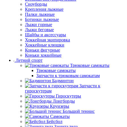
Сноуборды
Крепления лыжные
Палки лыжные
Ботинки лыжные
Лыжи горные
Лыжи беговые
Шайбы и аксессуары
Хоккейная экипировка
Хоккейные клюшки
Коньки фигурные
Коньки хоккейные
Летний спорт
Трюковые самокаты
Трюковые самокаты
Запчасти к трюковым самокатам
Бадминтон
Запчасти к
гироскутерам
Гироскутеры
Лонгборды
Круизеры
Большой теннис
Самокаты
Бейсбол
Защита тела