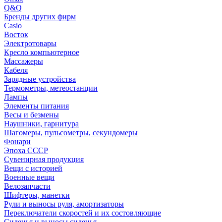
Q&Q
Бренды других фирм
Casio
Восток
Электротовары
Кресло компьютерное
Массажеры
Кабеля
Зарядные устройства
Термометры, метеостанции
Лампы
Элементы питания
Весы и безмены
Наушники, гарнитура
Шагомеры, пульсометры, секундомеры
Фонари
Эпоха СССР
Сувенирная продукция
Вещи с историей
Военные вещи
Велозапчасти
Шифтеры, манетки
Рули и выносы руля, амортизаторы
Переключатели скоростей и их состовляющие
Сиденья и выносы сиденья