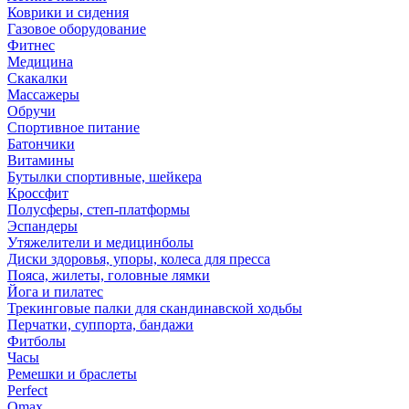
Коврики и сидения
Газовое оборудование
Фитнес
Медицина
Скакалки
Массажеры
Обручи
Спортивное питание
Батончики
Витамины
Бутылки спортивные, шейкера
Кроссфит
Полусферы, степ-платформы
Эспандеры
Утяжелители и медицинболы
Диски здоровья, упоры, колеса для пресса
Пояса, жилеты, головные лямки
Йога и пилатес
Трекинговые палки для скандинавской ходьбы
Перчатки, суппорта, бандажи
Фитболы
Часы
Ремешки и браслеты
Perfect
Omax