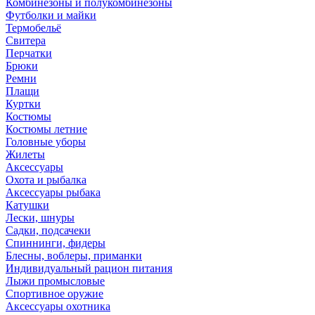
Комбинезоны и полукомбинезоны
Футболки и майки
Термобельё
Свитера
Перчатки
Брюки
Ремни
Плащи
Куртки
Костюмы
Костюмы летние
Головные уборы
Жилеты
Аксессуары
Охота и рыбалка
Аксессуары рыбака
Катушки
Лески, шнуры
Садки, подсачеки
Спиннинги, фидеры
Блесны, воблеры, приманки
Индивидуальный рацион питания
Лыжи промысловые
Спортивное оружие
Аксессуары охотника