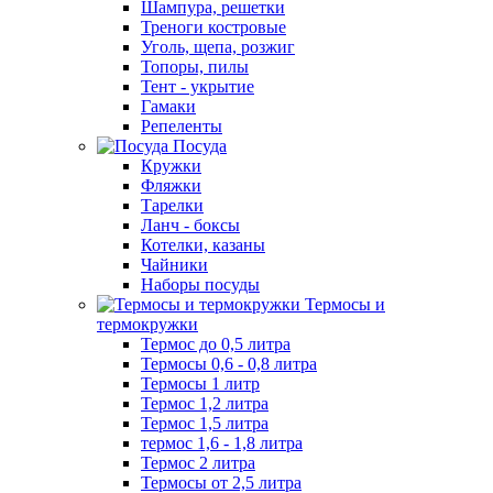
Шампура, решетки
Треноги костровые
Уголь, щепа, розжиг
Топоры, пилы
Тент - укрытие
Гамаки
Репеленты
Посуда
Кружки
Фляжки
Тарелки
Ланч - боксы
Котелки, казаны
Чайники
Наборы посуды
Термосы и
термокружки
Термос до 0,5 литра
Термосы 0,6 - 0,8 литра
Термосы 1 литр
Термос 1,2 литра
Термос 1,5 литра
термос 1,6 - 1,8 литра
Термос 2 литра
Термосы от 2,5 литра