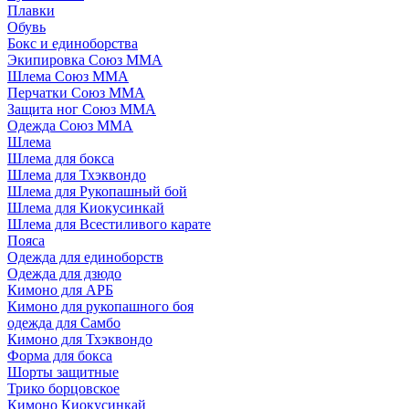
Плавки
Обувь
Бокс и единоборства
Экипировка Союз ММА
Шлема Союз ММА
Перчатки Союз ММА
Защита ног Союз ММА
Одежда Союз ММА
Шлема
Шлема для бокса
Шлема для Тхэквондо
Шлема для Рукопашный бой
Шлема для Киокусинкай
Шлема для Всестиливого карате
Пояса
Одежда для единоборств
Одежда для дзюдо
Кимоно для АРБ
Кимоно для рукопашного боя
одежда для Самбо
Кимоно для Тхэквондо
Форма для бокса
Шорты защитные
Трико борцовское
Кимоно Киокусинкай