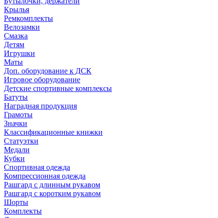
Бутылочки, держатели
Крылья
Ремкомплекты
Велозамки
Смазка
Детям
Игрушки
Маты
Доп. оборудование к ДСК
Игровое оборудование
Детские спортивные комплексы
Батуты
Наградная продукция
Грамоты
Значки
Классификационные книжки
Статуэтки
Медали
Кубки
Спортивная одежда
Компрессионная одежда
Рашгард с длинным рукавом
Рашгард с коротким рукавом
Шорты
Комплекты