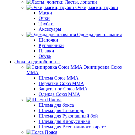
Ласты, лопатки
Очки, маски, трубки
Маски
Очки
Трубки
Аксесуары
Одежда для плавания
Шапочки
Купальники
Плавки
Обувь
Бокс и единоборства
Экипировка Союз
ММА
Шлема Союз ММА
Перчатки Союз ММА
Защита ног Союз ММА
Одежда Союз ММА
Шлема
Шлема для бокса
Шлема для Тхэквондо
Шлема для Рукопашный бой
Шлема для Киокусинкай
Шлема для Всестиливого карате
Пояса