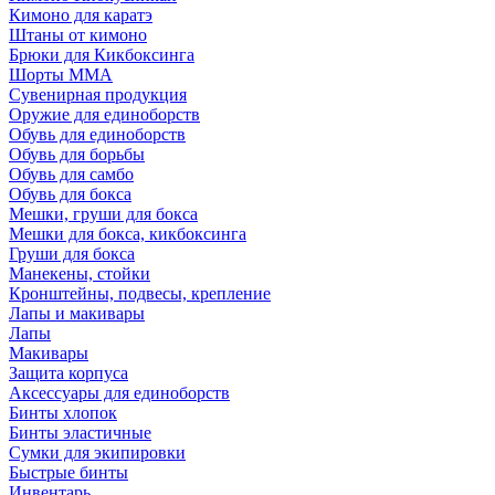
Кимоно для каратэ
Штаны от кимоно
Брюки для Кикбоксинга
Шорты ММА
Сувенирная продукция
Оружие для единоборств
Обувь для единоборств
Обувь для борьбы
Обувь для самбо
Обувь для бокса
Мешки, груши для бокса
Мешки для бокса, кикбоксинга
Груши для бокса
Манекены, стойки
Кронштейны, подвесы, крепление
Лапы и макивары
Лапы
Макивары
Защита корпуса
Аксессуары для единоборств
Бинты хлопок
Бинты эластичные
Сумки для экипировки
Быстрые бинты
Инвентарь