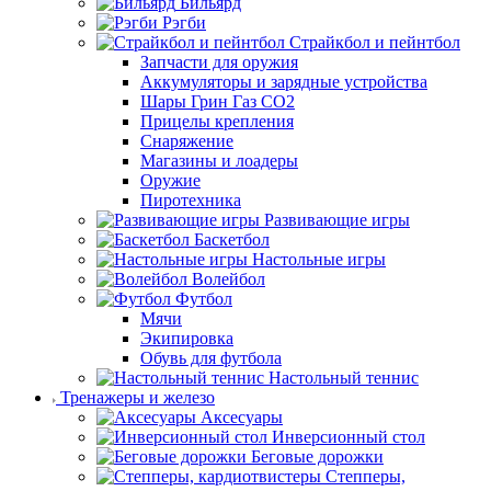
Бильярд
Рэгби
Страйкбол и пейнтбол
Запчасти для оружия
Аккумуляторы и зарядные устройства
Шары Грин Газ СО2
Прицелы крепления
Снаряжение
Магазины и лоадеры
Оружие
Пиротехника
Развивающие игры
Баскетбол
Настольные игры
Волейбол
Футбол
Мячи
Экипировка
Обувь для футбола
Настольный теннис
Тренажеры и железо
Аксесуары
Инверсионный стол
Беговые дорожки
Степперы,