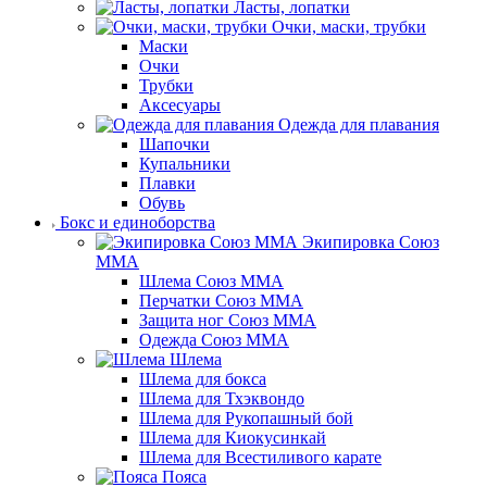
Ласты, лопатки
Очки, маски, трубки
Маски
Очки
Трубки
Аксесуары
Одежда для плавания
Шапочки
Купальники
Плавки
Обувь
Бокс и единоборства
Экипировка Союз
ММА
Шлема Союз ММА
Перчатки Союз ММА
Защита ног Союз ММА
Одежда Союз ММА
Шлема
Шлема для бокса
Шлема для Тхэквондо
Шлема для Рукопашный бой
Шлема для Киокусинкай
Шлема для Всестиливого карате
Пояса