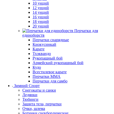
10 унций
12 унций
14 унций
16 унций
18 унций
20 унций
Перчатки для
единоборств
Перчатки снарядные
Киокусинкай
Карате
Тхэквандо
Рукопашный бой
Армейский рукопашный бой
Кудо
Всестилевое карате
Перчатки MMA
Перчатки для самбо
Зимний Спорт
Снегокаты и санки
Ледянки
Тюбинги
Защита тела, перчатки
Очки, шлема
Ботинки сноубордические