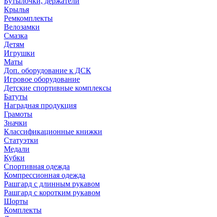
Бутылочки, держатели
Крылья
Ремкомплекты
Велозамки
Смазка
Детям
Игрушки
Маты
Доп. оборудование к ДСК
Игровое оборудование
Детские спортивные комплексы
Батуты
Наградная продукция
Грамоты
Значки
Классификационные книжки
Статуэтки
Медали
Кубки
Спортивная одежда
Компрессионная одежда
Рашгард с длинным рукавом
Рашгард с коротким рукавом
Шорты
Комплекты