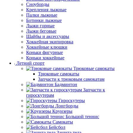
Сноуборды
Крепления лыжные
Палки лыжные
Ботинки лыжные
Лыжи горные
Лыжи беговые
Шайбы и аксессуары
Хоккейная экипировка
Хоккейные клюшки
Коньки фигурные
Коньки хоккейные
Летний спорт
Трюковые самокаты
Трюковые самокаты
Запчасти к трюковым самокатам
Бадминтон
Запчасти к
гироскутерам
Гироскутеры
Лонгборды
Круизеры
Большой теннис
Самокаты
Бейсбол
Защита тела