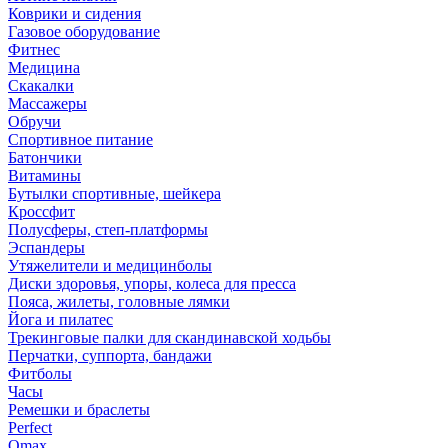
Коврики и сидения
Газовое оборудование
Фитнес
Медицина
Скакалки
Массажеры
Обручи
Спортивное питание
Батончики
Витамины
Бутылки спортивные, шейкера
Кроссфит
Полусферы, степ-платформы
Эспандеры
Утяжелители и медицинболы
Диски здоровья, упоры, колеса для пресса
Пояса, жилеты, головные лямки
Йога и пилатес
Трекинговые палки для скандинавской ходьбы
Перчатки, суппорта, бандажи
Фитболы
Часы
Ремешки и браслеты
Perfect
Omax