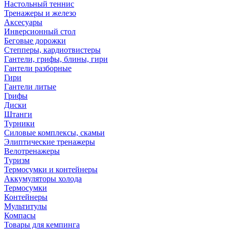
Настольный теннис
Тренажеры и железо
Аксесуары
Инверсионный стол
Беговые дорожки
Степперы, кардиотвистеры
Гантели, грифы, блины, гири
Гантели разборные
Гири
Гантели литые
Грифы
Диски
Штанги
Турники
Силовые комплексы, скамьи
Элиптические тренажеры
Велотренажеры
Туризм
Термосумки и контейнеры
Аккумуляторы холода
Термосумки
Контейнеры
Мультитулы
Компасы
Товары для кемпинга