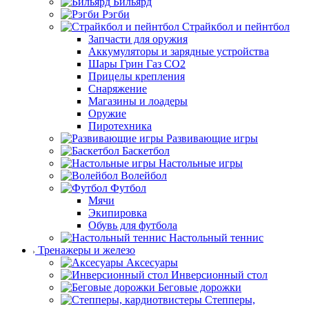
Бильярд
Рэгби
Страйкбол и пейнтбол
Запчасти для оружия
Аккумуляторы и зарядные устройства
Шары Грин Газ СО2
Прицелы крепления
Снаряжение
Магазины и лоадеры
Оружие
Пиротехника
Развивающие игры
Баскетбол
Настольные игры
Волейбол
Футбол
Мячи
Экипировка
Обувь для футбола
Настольный теннис
Тренажеры и железо
Аксесуары
Инверсионный стол
Беговые дорожки
Степперы,