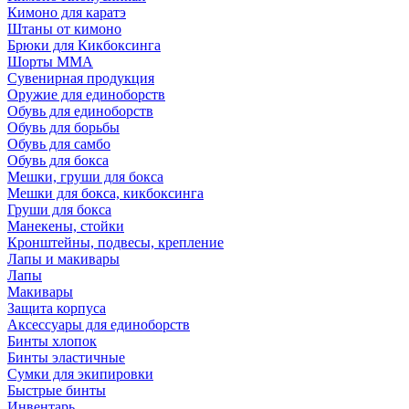
Кимоно для каратэ
Штаны от кимоно
Брюки для Кикбоксинга
Шорты ММА
Сувенирная продукция
Оружие для единоборств
Обувь для единоборств
Обувь для борьбы
Обувь для самбо
Обувь для бокса
Мешки, груши для бокса
Мешки для бокса, кикбоксинга
Груши для бокса
Манекены, стойки
Кронштейны, подвесы, крепление
Лапы и макивары
Лапы
Макивары
Защита корпуса
Аксессуары для единоборств
Бинты хлопок
Бинты эластичные
Сумки для экипировки
Быстрые бинты
Инвентарь