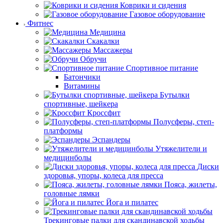
Коврики и сидения
Газовое оборудование
Фитнес
Медицина
Скакалки
Массажеры
Обручи
Спортивное питание
Батончики
Витамины
Бутылки
спортивные, шейкера
Кроссфит
Полусферы, степ-
платформы
Эспандеры
Утяжелители и
медицинболы
Диски
здоровья, упоры, колеса для пресса
Пояса, жилеты,
головные лямки
Йога и пилатес
Трекинговые палки для скандинавской ходьбы