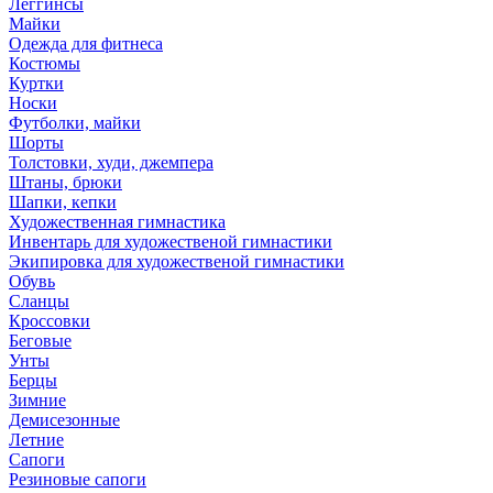
Леггинсы
Майки
Одежда для фитнеса
Костюмы
Куртки
Носки
Футболки, майки
Шорты
Толстовки, худи, джемпера
Штаны, брюки
Шапки, кепки
Художественная гимнастика
Инвентарь для художественой гимнастики
Экипировка для художественой гимнастики
Обувь
Сланцы
Кроссовки
Беговые
Унты
Берцы
Зимние
Демисезонные
Летние
Сапоги
Резиновые сапоги