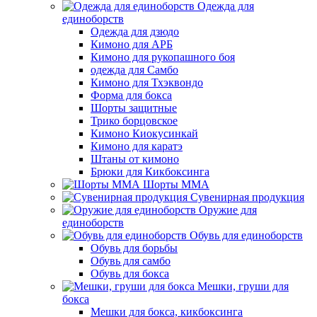
Одежда для
единоборств
Одежда для дзюдо
Кимоно для АРБ
Кимоно для рукопашного боя
одежда для Самбо
Кимоно для Тхэквондо
Форма для бокса
Шорты защитные
Трико борцовское
Кимоно Киокусинкай
Кимоно для каратэ
Штаны от кимоно
Брюки для Кикбоксинга
Шорты ММА
Сувенирная продукция
Оружие для
единоборств
Обувь для единоборств
Обувь для борьбы
Обувь для самбо
Обувь для бокса
Мешки, груши для
бокса
Мешки для бокса, кикбоксинга