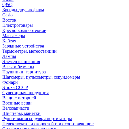
Q&Q
Бренды других фирм
Casio
Восток
Электротовары
Кресло компьютерное
Массажеры
Кабеля
Зарядные устройства
Термометры, метеостанции
Лампы
Элементы питания
Весы и безмены
Наушники, гарнитура
Шагомеры, пульсометры, секундомеры
Фонари
Эпоха СССР
Сувенирная продукция
Вещи с историей
Военные вещи
Велозапчасти
Шифтеры, манетки
Рули и выносы руля, амортизаторы
Переключатели скоростей и их состовляющие
Сиденья и выносы сиденья