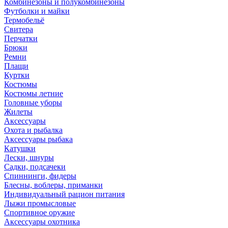
Комбинезоны и полукомбинезоны
Футболки и майки
Термобельё
Свитера
Перчатки
Брюки
Ремни
Плащи
Куртки
Костюмы
Костюмы летние
Головные уборы
Жилеты
Аксессуары
Охота и рыбалка
Аксессуары рыбака
Катушки
Лески, шнуры
Садки, подсачеки
Спиннинги, фидеры
Блесны, воблеры, приманки
Индивидуальный рацион питания
Лыжи промысловые
Спортивное оружие
Аксессуары охотника