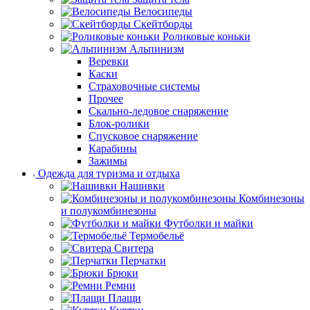
Велосипеды
Скейтборды
Роликовые коньки
Альпинизм
Веревки
Каски
Страховочные системы
Прочее
Скально-ледовое снаряжение
Блок-ролики
Спусковое снаряжение
Карабины
Зажимы
Одежда для туризма и отдыха
Нашивки
Комбинезоны
и полукомбинезоны
Футболки и майки
Термобельё
Свитера
Перчатки
Брюки
Ремни
Плащи