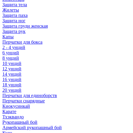
Защита тела
Жилеты
Защита паха
Защита ног
Защита груди женская
Защита рук
Капы
Перчатки для бокса
2 - 4 унций
6 унций
8 унций
10 унций
12 унций
14 унций
16 унций
18 унций
20 унций
Перчатки для единоборств
Перчатки снарядные
Киокусинкай
Карате
Тхэквандо
Рукопашный бой
Армейский рукопашный бой
Кудо