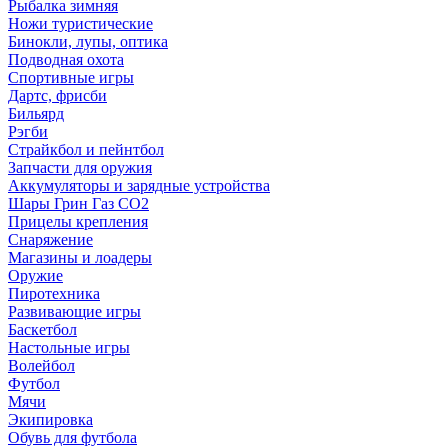
Рыбалка зимняя
Ножи туристические
Бинокли, лупы, оптика
Подводная охота
Спортивные игры
Дартс, фрисби
Бильярд
Рэгби
Страйкбол и пейнтбол
Запчасти для оружия
Аккумуляторы и зарядные устройства
Шары Грин Газ СО2
Прицелы крепления
Снаряжение
Магазины и лоадеры
Оружие
Пиротехника
Развивающие игры
Баскетбол
Настольные игры
Волейбол
Футбол
Мячи
Экипировка
Обувь для футбола