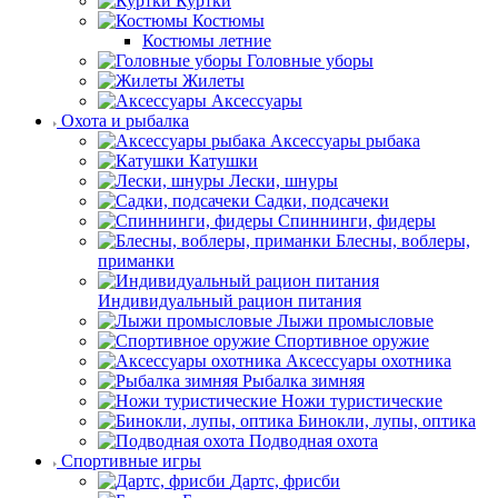
Куртки
Костюмы
Костюмы летние
Головные уборы
Жилеты
Аксессуары
Охота и рыбалка
Аксессуары рыбака
Катушки
Лески, шнуры
Садки, подсачеки
Спиннинги, фидеры
Блесны, воблеры,
приманки
Индивидуальный рацион питания
Лыжи промысловые
Спортивное оружие
Аксессуары охотника
Рыбалка зимняя
Ножи туристические
Бинокли, лупы, оптика
Подводная охота
Спортивные игры
Дартс, фрисби