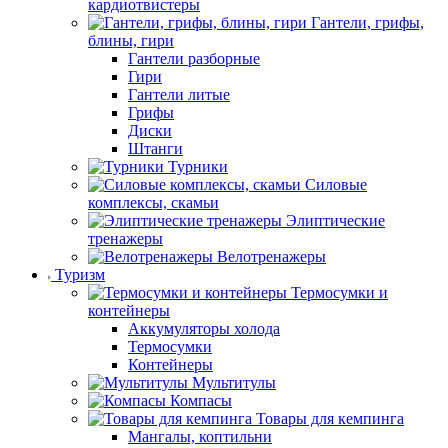
кардиотвистеры
Гантели, грифы,
блины, гири
Гантели разборные
Гири
Гантели литые
Грифы
Диски
Штанги
Турники
Силовые
комплексы, скамьи
Элиптические
тренажеры
Велотренажеры
Туризм
Термосумки и
контейнеры
Аккумуляторы холода
Термосумки
Контейнеры
Мультитулы
Компасы
Товары для кемпинга
Мангалы, коптильни