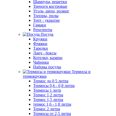
Шампура, решетки
Треноги костровые
Уголь, щепа, розжиг
Топоры, пилы
Тент - укрытие
Гамаки
Репеленты
Посуда
Кружки
Фляжки
Тарелки
Ланч - боксы
Котелки, казаны
Чайники
Наборы посуды
Термосы и
термокружки
Термос до 0,5 литра
Термосы 0,6 - 0,8 литра
Термосы 1 литр
Термос 1,2 литра
Термос 1,5 литра
термос 1,6 - 1,8 литра
Термос 2 литра
Термосы от 2,5 литра