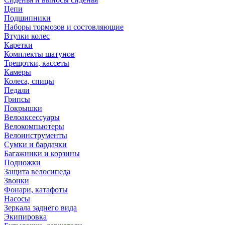
Цепи
Подшипники
Наборы тормозов и состовляющие
Втулки колес
Каретки
Комплекты шатунов
Трещотки, кассеты
Камеры
Колеса, спицы
Педали
Грипсы
Покрышки
Велоаксессуары
Велокомпьютеры
Велоинструменты
Сумки и бардачки
Багажники и корзины
Подножки
Защита велосипеда
Звонки
Фонари, катафоты
Насосы
Зеркала заднего вида
Экипировка