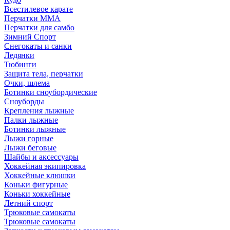
Всестилевое карате
Перчатки MMA
Перчатки для самбо
Зимний Спорт
Снегокаты и санки
Ледянки
Тюбинги
Защита тела, перчатки
Очки, шлема
Ботинки сноубордические
Сноуборды
Крепления лыжные
Палки лыжные
Ботинки лыжные
Лыжи горные
Лыжи беговые
Шайбы и аксессуары
Хоккейная экипировка
Хоккейные клюшки
Коньки фигурные
Коньки хоккейные
Летний спорт
Трюковые самокаты
Трюковые самокаты