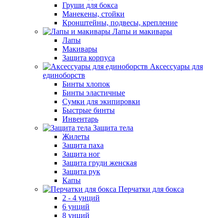
Груши для бокса
Манекены, стойки
Кронштейны, подвесы, крепление
Лапы и макивары
Лапы
Макивары
Защита корпуса
Аксессуары для
единоборств
Бинты хлопок
Бинты эластичные
Сумки для экипировки
Быстрые бинты
Инвентарь
Защита тела
Жилеты
Защита паха
Защита ног
Защита груди женская
Защита рук
Капы
Перчатки для бокса
2 - 4 унций
6 унций
8 унций