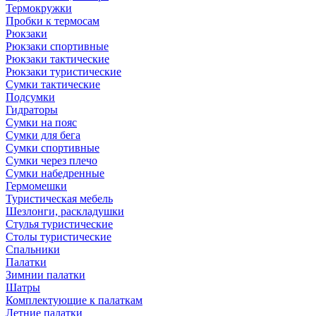
Термокружки
Пробки к термосам
Рюкзаки
Рюкзаки спортивные
Рюкзаки тактические
Рюкзаки туристические
Сумки тактические
Подсумки
Гидраторы
Сумки на пояс
Сумки для бега
Сумки спортивные
Сумки через плечо
Сумки набедренные
Гермомешки
Туристическая мебель
Шезлонги, раскладушки
Стулья туристические
Столы туристические
Спальники
Палатки
Зимнии палатки
Шатры
Комплектующие к палаткам
Летние палатки