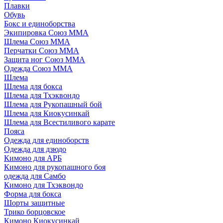
Плавки
Обувь
Бокс и единоборства
Экипировка Союз ММА
Шлема Союз ММА
Перчатки Союз ММА
Защита ног Союз ММА
Одежда Союз ММА
Шлема
Шлема для бокса
Шлема для Тхэквондо
Шлема для Рукопашный бой
Шлема для Киокусинкай
Шлема для Всестиливого карате
Пояса
Одежда для единоборств
Одежда для дзюдо
Кимоно для АРБ
Кимоно для рукопашного боя
одежда для Самбо
Кимоно для Тхэквондо
Форма для бокса
Шорты защитные
Трико борцовское
Кимоно Киокусинкай