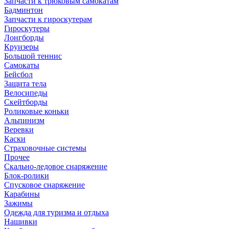
Запчасти к трюковым самокатам
Бадминтон
Запчасти к гироскутерам
Гироскутеры
Лонгборды
Круизеры
Большой теннис
Самокаты
Бейсбол
Защита тела
Велосипеды
Скейтборды
Роликовые коньки
Альпинизм
Веревки
Каски
Страховочные системы
Прочее
Скально-ледовое снаряжение
Блок-ролики
Спусковое снаряжение
Карабины
Зажимы
Одежда для туризма и отдыха
Нашивки