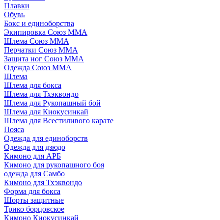
Плавки
Обувь
Бокс и единоборства
Экипировка Союз ММА
Шлема Союз ММА
Перчатки Союз ММА
Защита ног Союз ММА
Одежда Союз ММА
Шлема
Шлема для бокса
Шлема для Тхэквондо
Шлема для Рукопашный бой
Шлема для Киокусинкай
Шлема для Всестиливого карате
Пояса
Одежда для единоборств
Одежда для дзюдо
Кимоно для АРБ
Кимоно для рукопашного боя
одежда для Самбо
Кимоно для Тхэквондо
Форма для бокса
Шорты защитные
Трико борцовское
Кимоно Киокусинкай