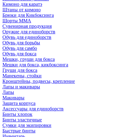
Кимоно для каратэ
Штаны от кимоно
Брюки для Кикбоксинга
Шорты ММА
Сувенирная продукция
Оружие для единоборств
Обувь для единоборств
Обувь для борьбы
Обувь для самбо
Обувь для бокса
Мешки, груши для бокса
Мешки для бокса, кикбоксинга
Груши для бокса
Манекены, стойки
Кронштейны, подвесы, крепление
Лапы и макивары
Лапы
Макивары
Защита корпуса
Аксессуары для единоборств
Бинты хлопок
Бинты эластичные
Сумки для экипировки
Быстрые бинты
Инвентарь