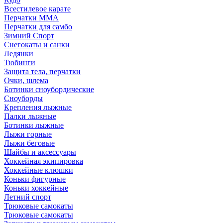
Всестилевое карате
Перчатки MMA
Перчатки для самбо
Зимний Спорт
Снегокаты и санки
Ледянки
Тюбинги
Защита тела, перчатки
Очки, шлема
Ботинки сноубордические
Сноуборды
Крепления лыжные
Палки лыжные
Ботинки лыжные
Лыжи горные
Лыжи беговые
Шайбы и аксессуары
Хоккейная экипировка
Хоккейные клюшки
Коньки фигурные
Коньки хоккейные
Летний спорт
Трюковые самокаты
Трюковые самокаты