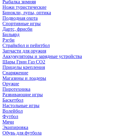
Рыбалка зимняя
Ножи туристические
Бинокли, лупы, оптика
Подводная охота
Спортивные игры
Дартс, фрисби
Бильярд
Рэгби
Страйкбол и пейнтбол
Запчасти для оружия
Аккумуляторы и зарядные устройства
Шары Грин Газ СО2
Прицелы крепления
Снаряжение
Магазины и лоадеры
Оружие
Пиротехника
Развивающие игры
Баскетбол
Настольные игры
Волейбол
Футбол
Мячи
Экипировка
Обувь для футбола