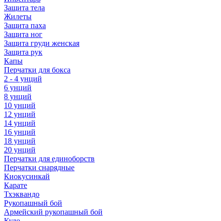
Защита тела
Жилеты
Защита паха
Защита ног
Защита груди женская
Защита рук
Капы
Перчатки для бокса
2 - 4 унций
6 унций
8 унций
10 унций
12 унций
14 унций
16 унций
18 унций
20 унций
Перчатки для единоборств
Перчатки снарядные
Киокусинкай
Карате
Тхэквандо
Рукопашный бой
Армейский рукопашный бой
Кудо