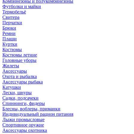
Комбинезоны и полукомбинезоны
Футболки и майки
Термобельё
Свитера
Перчатки
Брюки
Ремни
Плащи
Куртки
Костюмы
Костюмы летние
Головные уборы
Жилеты
Аксессуары
Охота и рыбалка
Аксессуары рыбака
Катушки
Лески, шнуры
Садки, подсачеки
Спиннинги, фидеры
Блесны, воблеры, приманки
Индивидуальный рацион питания
Лыжи промысловые
Спортивное оружие
Аксессуары охотника