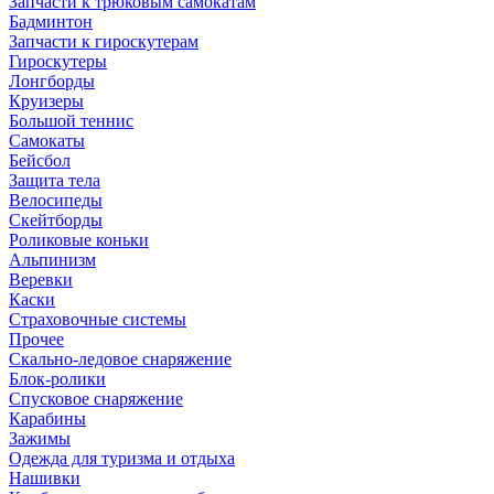
Запчасти к трюковым самокатам
Бадминтон
Запчасти к гироскутерам
Гироскутеры
Лонгборды
Круизеры
Большой теннис
Самокаты
Бейсбол
Защита тела
Велосипеды
Скейтборды
Роликовые коньки
Альпинизм
Веревки
Каски
Страховочные системы
Прочее
Скально-ледовое снаряжение
Блок-ролики
Спусковое снаряжение
Карабины
Зажимы
Одежда для туризма и отдыха
Нашивки