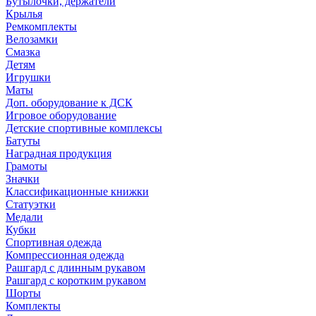
Бутылочки, держатели
Крылья
Ремкомплекты
Велозамки
Смазка
Детям
Игрушки
Маты
Доп. оборудование к ДСК
Игровое оборудование
Детские спортивные комплексы
Батуты
Наградная продукция
Грамоты
Значки
Классификационные книжки
Статуэтки
Медали
Кубки
Спортивная одежда
Компрессионная одежда
Рашгард с длинным рукавом
Рашгард с коротким рукавом
Шорты
Комплекты