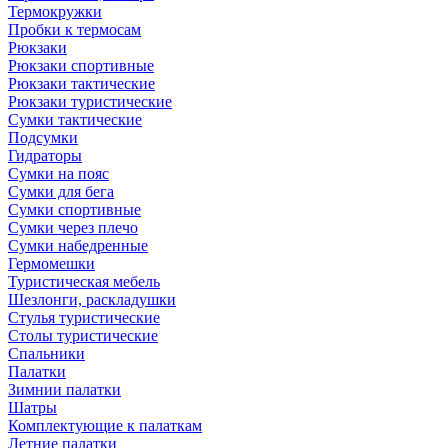
Термокружки
Пробки к термосам
Рюкзаки
Рюкзаки спортивные
Рюкзаки тактические
Рюкзаки туристические
Сумки тактические
Подсумки
Гидраторы
Сумки на пояс
Сумки для бега
Сумки спортивные
Сумки через плечо
Сумки набедренные
Гермомешки
Туристическая мебель
Шезлонги, раскладушки
Стулья туристические
Столы туристические
Спальники
Палатки
Зимнии палатки
Шатры
Комплектующие к палаткам
Летние палатки