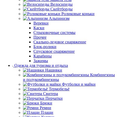
Велосипеды
Скейтборды
Роликовые коньки
Альпинизм
Веревки
Каски
Страховочные системы
Прочее
Скально-ледовое снаряжение
Блок-ролики
Спусковое снаряжение
Карабины
Зажимы
Одежда для туризма и отдыха
Нашивки
Комбинезоны
и полукомбинезоны
Футболки и майки
Термобельё
Свитера
Перчатки
Брюки
Ремни
Плащи