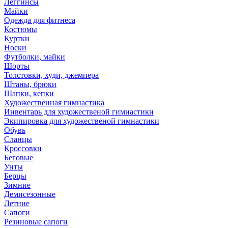
Леггинсы
Майки
Одежда для фитнеса
Костюмы
Куртки
Носки
Футболки, майки
Шорты
Толстовки, худи, джемпера
Штаны, брюки
Шапки, кепки
Художественная гимнастика
Инвентарь для художественой гимнастики
Экипировка для художественой гимнастики
Обувь
Сланцы
Кроссовки
Беговые
Унты
Берцы
Зимние
Демисезонные
Летние
Сапоги
Резиновые сапоги