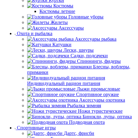
Куртки
Костюмы
Костюмы летние
Головные уборы
Жилеты
Аксессуары
Охота и рыбалка
Аксессуары рыбака
Катушки
Лески, шнуры
Садки, подсачеки
Спиннинги, фидеры
Блесны, воблеры,
приманки
Индивидуальный рацион питания
Лыжи промысловые
Спортивное оружие
Аксессуары охотника
Рыбалка зимняя
Ножи туристические
Бинокли, лупы, оптика
Подводная охота
Спортивные игры
Дартс, фрисби