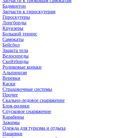
Запчасти к трюковым самокатам
Бадминтон
Запчасти к гироскутерам
Гироскутеры
Лонгборды
Круизеры
Большой теннис
Самокаты
Бейсбол
Защита тела
Велосипеды
Скейтборды
Роликовые коньки
Альпинизм
Веревки
Каски
Страховочные системы
Прочее
Скально-ледовое снаряжение
Блок-ролики
Спусковое снаряжение
Карабины
Зажимы
Одежда для туризма и отдыха
Нашивки