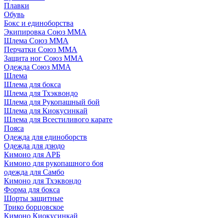
Плавки
Обувь
Бокс и единоборства
Экипировка Союз ММА
Шлема Союз ММА
Перчатки Союз ММА
Защита ног Союз ММА
Одежда Союз ММА
Шлема
Шлема для бокса
Шлема для Тхэквондо
Шлема для Рукопашный бой
Шлема для Киокусинкай
Шлема для Всестиливого карате
Пояса
Одежда для единоборств
Одежда для дзюдо
Кимоно для АРБ
Кимоно для рукопашного боя
одежда для Самбо
Кимоно для Тхэквондо
Форма для бокса
Шорты защитные
Трико борцовское
Кимоно Киокусинкай