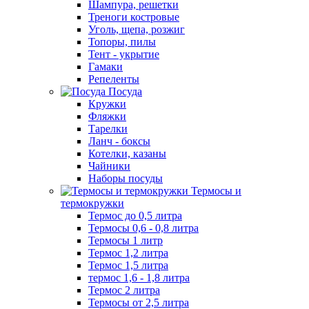
Шампура, решетки
Треноги костровые
Уголь, щепа, розжиг
Топоры, пилы
Тент - укрытие
Гамаки
Репеленты
Посуда
Кружки
Фляжки
Тарелки
Ланч - боксы
Котелки, казаны
Чайники
Наборы посуды
Термосы и
термокружки
Термос до 0,5 литра
Термосы 0,6 - 0,8 литра
Термосы 1 литр
Термос 1,2 литра
Термос 1,5 литра
термос 1,6 - 1,8 литра
Термос 2 литра
Термосы от 2,5 литра