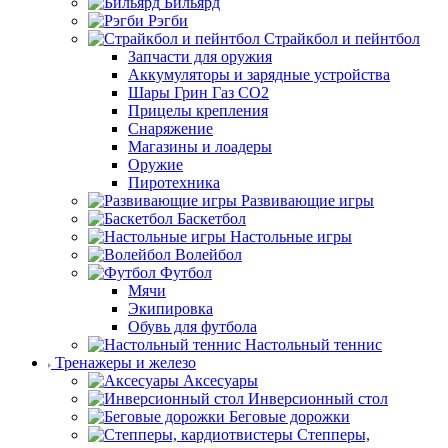
Бильярд
Рэгби
Страйкбол и пейнтбол
Запчасти для оружия
Аккумуляторы и зарядные устройства
Шары Грин Газ СО2
Прицелы крепления
Снаряжение
Магазины и лоадеры
Оружие
Пиротехника
Развивающие игры
Баскетбол
Настольные игры
Волейбол
Футбол
Мячи
Экипировка
Обувь для футбола
Настольный теннис
Тренажеры и железо
Аксесуары
Инверсионный стол
Беговые дорожки
Степперы,