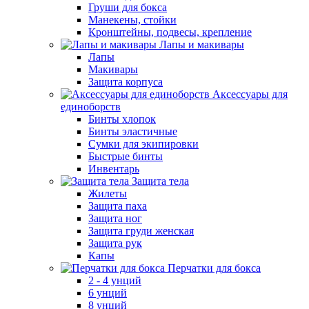
Груши для бокса
Манекены, стойки
Кронштейны, подвесы, крепление
Лапы и макивары
Лапы
Макивары
Защита корпуса
Аксессуары для
единоборств
Бинты хлопок
Бинты эластичные
Сумки для экипировки
Быстрые бинты
Инвентарь
Защита тела
Жилеты
Защита паха
Защита ног
Защита груди женская
Защита рук
Капы
Перчатки для бокса
2 - 4 унций
6 унций
8 унций