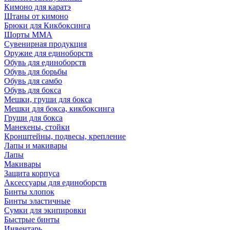
Кимоно для каратэ
Штаны от кимоно
Брюки для Кикбоксинга
Шорты ММА
Сувенирная продукция
Оружие для единоборств
Обувь для единоборств
Обувь для борьбы
Обувь для самбо
Обувь для бокса
Мешки, груши для бокса
Мешки для бокса, кикбоксинга
Груши для бокса
Манекены, стойки
Кронштейны, подвесы, крепление
Лапы и макивары
Лапы
Макивары
Защита корпуса
Аксессуары для единоборств
Бинты хлопок
Бинты эластичные
Сумки для экипировки
Быстрые бинты
Инвентарь