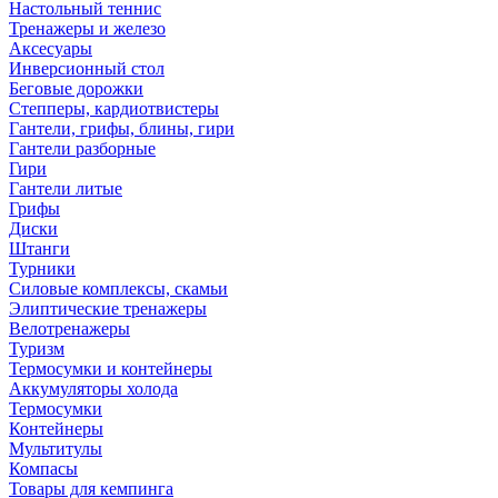
Настольный теннис
Тренажеры и железо
Аксесуары
Инверсионный стол
Беговые дорожки
Степперы, кардиотвистеры
Гантели, грифы, блины, гири
Гантели разборные
Гири
Гантели литые
Грифы
Диски
Штанги
Турники
Силовые комплексы, скамьи
Элиптические тренажеры
Велотренажеры
Туризм
Термосумки и контейнеры
Аккумуляторы холода
Термосумки
Контейнеры
Мультитулы
Компасы
Товары для кемпинга