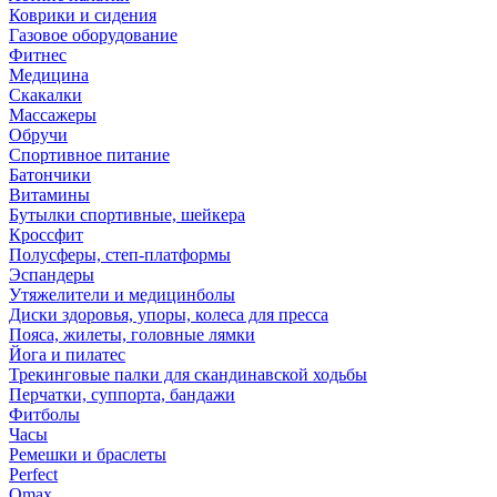
Коврики и сидения
Газовое оборудование
Фитнес
Медицина
Скакалки
Массажеры
Обручи
Спортивное питание
Батончики
Витамины
Бутылки спортивные, шейкера
Кроссфит
Полусферы, степ-платформы
Эспандеры
Утяжелители и медицинболы
Диски здоровья, упоры, колеса для пресса
Пояса, жилеты, головные лямки
Йога и пилатес
Трекинговые палки для скандинавской ходьбы
Перчатки, суппорта, бандажи
Фитболы
Часы
Ремешки и браслеты
Perfect
Omax