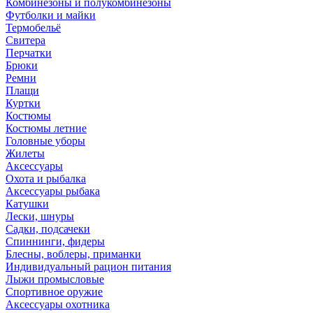
Комбинезоны и полукомбинезоны
Футболки и майки
Термобельё
Свитера
Перчатки
Брюки
Ремни
Плащи
Куртки
Костюмы
Костюмы летние
Головные уборы
Жилеты
Аксессуары
Охота и рыбалка
Аксессуары рыбака
Катушки
Лески, шнуры
Садки, подсачеки
Спиннинги, фидеры
Блесны, воблеры, приманки
Индивидуальный рацион питания
Лыжи промысловые
Спортивное оружие
Аксессуары охотника