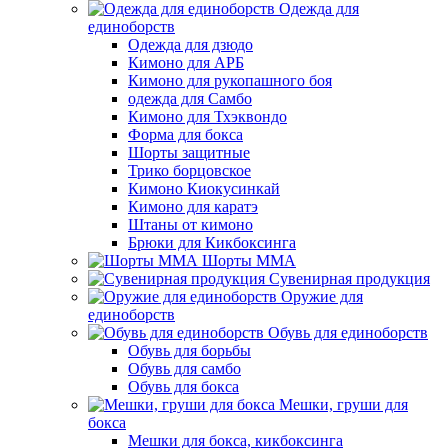
Одежда для
единоборств
Одежда для дзюдо
Кимоно для АРБ
Кимоно для рукопашного боя
одежда для Самбо
Кимоно для Тхэквондо
Форма для бокса
Шорты защитные
Трико борцовское
Кимоно Киокусинкай
Кимоно для каратэ
Штаны от кимоно
Брюки для Кикбоксинга
Шорты ММА
Сувенирная продукция
Оружие для
единоборств
Обувь для единоборств
Обувь для борьбы
Обувь для самбо
Обувь для бокса
Мешки, груши для
бокса
Мешки для бокса, кикбоксинга