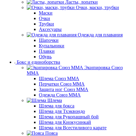
Ласты, лопатки
Очки, маски, трубки
Маски
Очки
Трубки
Аксесуары
Одежда для плавания
Шапочки
Купальники
Плавки
Обувь
Бокс и единоборства
Экипировка Союз
ММА
Шлема Союз ММА
Перчатки Союз ММА
Защита ног Союз ММА
Одежда Союз ММА
Шлема
Шлема для бокса
Шлема для Тхэквондо
Шлема для Рукопашный бой
Шлема для Киокусинкай
Шлема для Всестиливого карате
Пояса