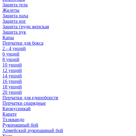
Защита тела
Жилеты
Защита паха
Защита ног
Защита груди женская
Защита рук
Капы
Перчатки для бокса
2 - 4 унций
6 унций
8 унций
10 унций
12 унций
14 унций
16 унций
18 унций
20 унций
Перчатки для единоборств
Перчатки снарядные
Киокусинкай
Карате
Тхэквандо
Рукопашный бой
Армейский рукопашный бой
Кудо