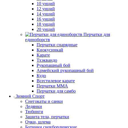
10 унций
12 унций
14 унций
16 унций
18 унций
20 унций
Перчатки для
единоборств
Перчатки снарядные
Киокусинкай
Карате
Тхэквандо
Рукопашный бой
Армейский рукопашный бой
Кудо
Всестилевое карате
Перчатки MMA
Перчатки для самбо
Зимний Спорт
Снегокаты и санки
Ледянки
Тюбинги
Защита тела, перчатки
Очки, шлема
Ботинки сноубордические