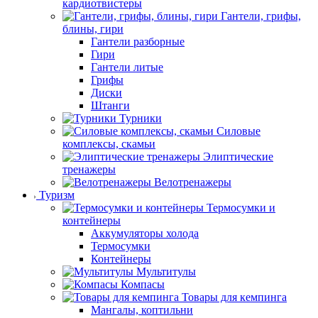
кардиотвистеры
Гантели, грифы,
блины, гири
Гантели разборные
Гири
Гантели литые
Грифы
Диски
Штанги
Турники
Силовые
комплексы, скамьи
Элиптические
тренажеры
Велотренажеры
Туризм
Термосумки и
контейнеры
Аккумуляторы холода
Термосумки
Контейнеры
Мультитулы
Компасы
Товары для кемпинга
Мангалы, коптильни