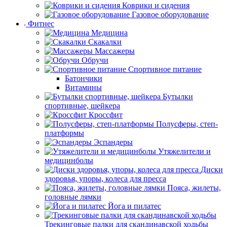
Коврики и сидения
Газовое оборудование
Фитнес
Медицина
Скакалки
Массажеры
Обручи
Спортивное питание
Батончики
Витамины
Бутылки
спортивные, шейкера
Кроссфит
Полусферы, степ-
платформы
Эспандеры
Утяжелители и
медицинболы
Диски
здоровья, упоры, колеса для пресса
Пояса, жилеты,
головные лямки
Йога и пилатес
Трекинговые палки для скандинавской ходьбы