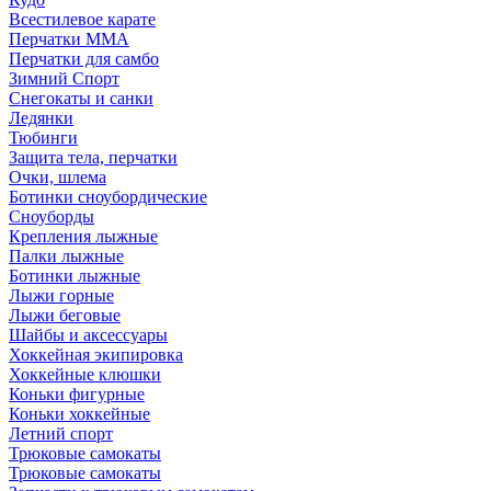
Всестилевое карате
Перчатки MMA
Перчатки для самбо
Зимний Спорт
Снегокаты и санки
Ледянки
Тюбинги
Защита тела, перчатки
Очки, шлема
Ботинки сноубордические
Сноуборды
Крепления лыжные
Палки лыжные
Ботинки лыжные
Лыжи горные
Лыжи беговые
Шайбы и аксессуары
Хоккейная экипировка
Хоккейные клюшки
Коньки фигурные
Коньки хоккейные
Летний спорт
Трюковые самокаты
Трюковые самокаты