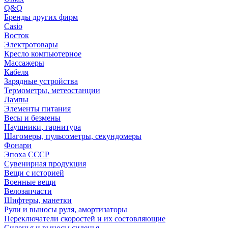
Q&Q
Бренды других фирм
Casio
Восток
Электротовары
Кресло компьютерное
Массажеры
Кабеля
Зарядные устройства
Термометры, метеостанции
Лампы
Элементы питания
Весы и безмены
Наушники, гарнитура
Шагомеры, пульсометры, секундомеры
Фонари
Эпоха СССР
Сувенирная продукция
Вещи с историей
Военные вещи
Велозапчасти
Шифтеры, манетки
Рули и выносы руля, амортизаторы
Переключатели скоростей и их состовляющие
Сиденья и выносы сиденья