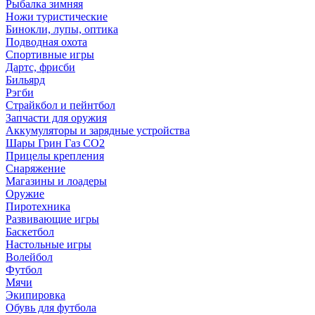
Рыбалка зимняя
Ножи туристические
Бинокли, лупы, оптика
Подводная охота
Спортивные игры
Дартс, фрисби
Бильярд
Рэгби
Страйкбол и пейнтбол
Запчасти для оружия
Аккумуляторы и зарядные устройства
Шары Грин Газ СО2
Прицелы крепления
Снаряжение
Магазины и лоадеры
Оружие
Пиротехника
Развивающие игры
Баскетбол
Настольные игры
Волейбол
Футбол
Мячи
Экипировка
Обувь для футбола