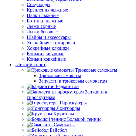
Сноуборды
Крепления лыжные
Палки лыжные
Ботинки лыжные
Лыжи горные
Лыжи беговые
Шайбы и аксессуары
Хоккейная экипировка
Хоккейные клюшки
Коньки фигурные
Коньки хоккейные
Летний спорт
Трюковые самокаты
Трюковые самокаты
Запчасти к трюковым самокатам
Бадминтон
Запчасти к
гироскутерам
Гироскутеры
Лонгборды
Круизеры
Большой теннис
Самокаты
Бейсбол
Защита тела