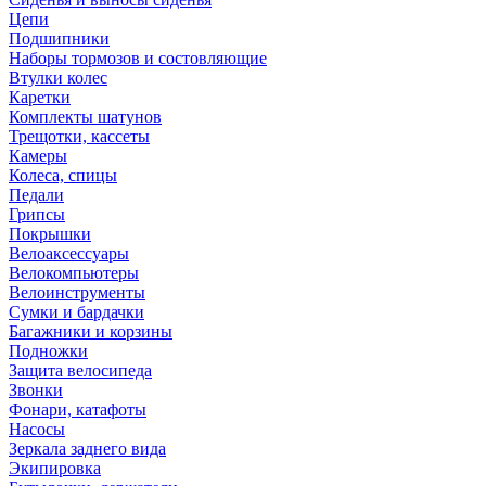
Цепи
Подшипники
Наборы тормозов и состовляющие
Втулки колес
Каретки
Комплекты шатунов
Трещотки, кассеты
Камеры
Колеса, спицы
Педали
Грипсы
Покрышки
Велоаксессуары
Велокомпьютеры
Велоинструменты
Сумки и бардачки
Багажники и корзины
Подножки
Защита велосипеда
Звонки
Фонари, катафоты
Насосы
Зеркала заднего вида
Экипировка