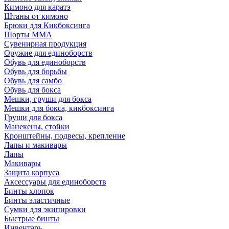
Кимоно для каратэ
Штаны от кимоно
Брюки для Кикбоксинга
Шорты ММА
Сувенирная продукция
Оружие для единоборств
Обувь для единоборств
Обувь для борьбы
Обувь для самбо
Обувь для бокса
Мешки, груши для бокса
Мешки для бокса, кикбоксинга
Груши для бокса
Манекены, стойки
Кронштейны, подвесы, крепление
Лапы и макивары
Лапы
Макивары
Защита корпуса
Аксессуары для единоборств
Бинты хлопок
Бинты эластичные
Сумки для экипировки
Быстрые бинты
Инвентарь