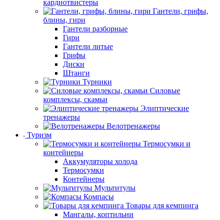
кардиотвистеры
Гантели, грифы,
блины, гири
Гантели разборные
Гири
Гантели литые
Грифы
Диски
Штанги
Турники
Силовые
комплексы, скамьи
Элиптические
тренажеры
Велотренажеры
Туризм
Термосумки и
контейнеры
Аккумуляторы холода
Термосумки
Контейнеры
Мультитулы
Компасы
Товары для кемпинга
Мангалы, коптильни