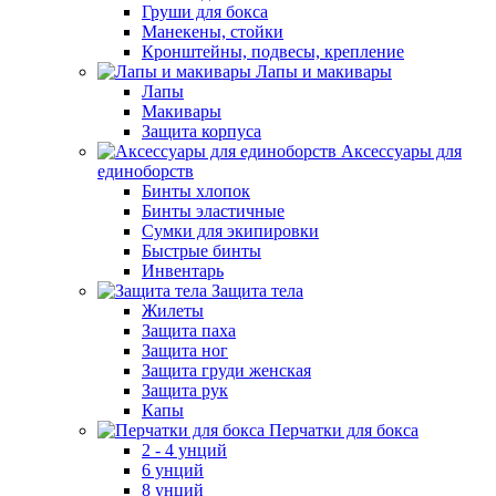
Груши для бокса
Манекены, стойки
Кронштейны, подвесы, крепление
Лапы и макивары
Лапы
Макивары
Защита корпуса
Аксессуары для
единоборств
Бинты хлопок
Бинты эластичные
Сумки для экипировки
Быстрые бинты
Инвентарь
Защита тела
Жилеты
Защита паха
Защита ног
Защита груди женская
Защита рук
Капы
Перчатки для бокса
2 - 4 унций
6 унций
8 унций