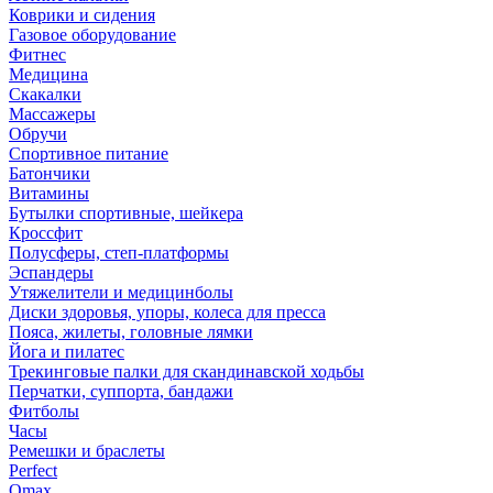
Коврики и сидения
Газовое оборудование
Фитнес
Медицина
Скакалки
Массажеры
Обручи
Спортивное питание
Батончики
Витамины
Бутылки спортивные, шейкера
Кроссфит
Полусферы, степ-платформы
Эспандеры
Утяжелители и медицинболы
Диски здоровья, упоры, колеса для пресса
Пояса, жилеты, головные лямки
Йога и пилатес
Трекинговые палки для скандинавской ходьбы
Перчатки, суппорта, бандажи
Фитболы
Часы
Ремешки и браслеты
Perfect
Omax