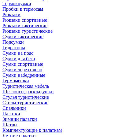
Термокружки
Пробки к термосам
Рюкзаки
Рюкзаки спортивные
Рюкзаки тактические
Рюкзаки туристические
Сумки тактические
Подсумки
Гидраторы
Сумки на пояс
Сумки для бега
Сумки спортивные
Сумки через плечо
Сумки набедренные
Гермомешки
Туристическая мебель
Шезлонги, раскладушки
Стулья туристические
Столы туристические
Спальники
Палатки
Зимнии палатки
Шатры
Комплектующие к палаткам
Летние палатки