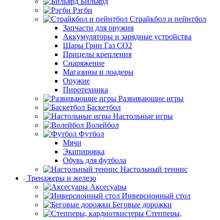
Бильярд
Рэгби
Страйкбол и пейнтбол
Запчасти для оружия
Аккумуляторы и зарядные устройства
Шары Грин Газ СО2
Прицелы крепления
Снаряжение
Магазины и лоадеры
Оружие
Пиротехника
Развивающие игры
Баскетбол
Настольные игры
Волейбол
Футбол
Мячи
Экипировка
Обувь для футбола
Настольный теннис
Тренажеры и железо
Аксесуары
Инверсионный стол
Беговые дорожки
Степперы,