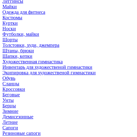
Леггинсы
Майки
Одежда для фитнеса
Костюмы
Куртки
Носки
Футболки, майки
Шорты
Толстовки, худи, джемпера
Штаны, брюки
Шапки, кепки
Художественная гимнастика
Инвентарь для художественой гимнастики
Экипировка для художественой гимнастики
Обувь
Сланцы
Кроссовки
Беговые
Унты
Берцы
Зимние
Демисезонные
Летние
Сапоги
Резиновые сапоги