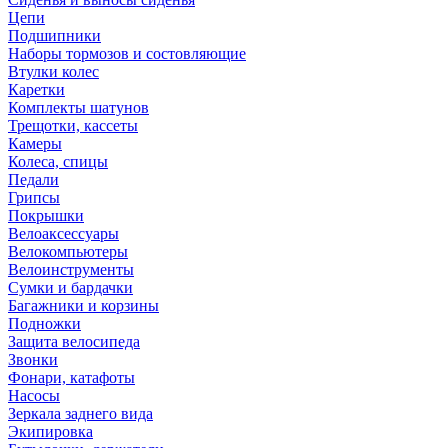
Цепи
Подшипники
Наборы тормозов и состовляющие
Втулки колес
Каретки
Комплекты шатунов
Трещотки, кассеты
Камеры
Колеса, спицы
Педали
Грипсы
Покрышки
Велоаксессуары
Велокомпьютеры
Велоинструменты
Сумки и бардачки
Багажники и корзины
Подножки
Защита велосипеда
Звонки
Фонари, катафоты
Насосы
Зеркала заднего вида
Экипировка