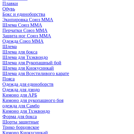
Плавки
Обувь
Бокс и единоборства
Экипировка Союз ММА
Шлема Союз ММА
Перчатки Союз ММА
Защита ног Союз ММА
Одежда Союз ММА
Шлема
Шлема для бокса
Шлема для Тхэквондо
Шлема для Рукопашный бой
Шлема для Киокусинкай
Шлема для Всестиливого карате
Пояса
Одежда для единоборств
Одежда для дзюдо
Кимоно для АРБ
Кимоно для рукопашного боя
одежда для Самбо
Кимоно для Тхэквондо
Форма для бокса
Шорты защитные
Трико борцовское
Кимоно Киокусинкай