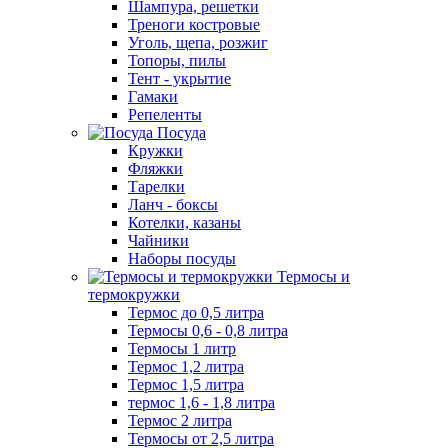
Шампура, решетки
Треноги костровые
Уголь, щепа, розжиг
Топоры, пилы
Тент - укрытие
Гамаки
Репеленты
Посуда
Кружки
Фляжки
Тарелки
Ланч - боксы
Котелки, казаны
Чайники
Наборы посуды
Термосы и
термокружки
Термос до 0,5 литра
Термосы 0,6 - 0,8 литра
Термосы 1 литр
Термос 1,2 литра
Термос 1,5 литра
термос 1,6 - 1,8 литра
Термос 2 литра
Термосы от 2,5 литра