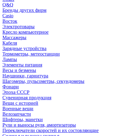
Q&Q
Бренды других фирм
Casio
Восток
Электротовары
Кресло компьютерное
Массажеры
Кабеля
Зарядные устройства
Термометры, метеостанции
Лампы
Элементы питания
Весы и безмены
Наушники, гарнитура
Шагомеры, пульсометры, секундомеры
Фонари
Эпоха СССР
Сувенирная продукция
Вещи с историей
Военные вещи
Велозапчасти
Шифтеры, манетки
Рули и выносы руля, амортизаторы
Переключатели скоростей и их состовляющие
Сиденья и выносы сиденья