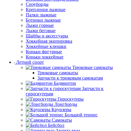
Сноуборды
Крепления лыжные
Палки лыжные
Ботинки лыжные
Лыжи горные
Лыжи беговые
Шайбы и аксессуары
Хоккейная экипировка
Хоккейные клюшки
Коньки фигурные
Коньки хоккейные
Летний спорт
Трюковые самокаты
Трюковые самокаты
Запчасти к трюковым самокатам
Бадминтон
Запчасти к
гироскутерам
Гироскутеры
Лонгборды
Круизеры
Большой теннис
Самокаты
Бейсбол
Защита тела