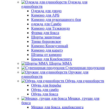
Одежда для
единоборств
Одежда для дзюдо
Кимоно для АРБ
Кимоно для рукопашного боя
одежда для Самбо
Кимоно для Тхэквондо
Форма для бокса
Шорты защитные
Трико борцовское
Кимоно Киокусинкай
Кимоно для каратэ
Штаны от кимоно
Брюки для Кикбоксинга
Шорты ММА
Сувенирная продукция
Оружие для
единоборств
Обувь для единоборств
Обувь для борьбы
Обувь для самбо
Обувь для бокса
Мешки, груши для
бокса
Мешки для бокса, кикбоксинга