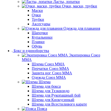
Ласты, лопатки
Очки, маски, трубки
Маски
Очки
Трубки
Аксесуары
Одежда для плавания
Шапочки
Купальники
Плавки
Обувь
Бокс и единоборства
Экипировка Союз
ММА
Шлема Союз ММА
Перчатки Союз ММА
Защита ног Союз ММА
Одежда Союз ММА
Шлема
Шлема для бокса
Шлема для Тхэквондо
Шлема для Рукопашный бой
Шлема для Киокусинкай
Шлема для Всестиливого карате
Пояса