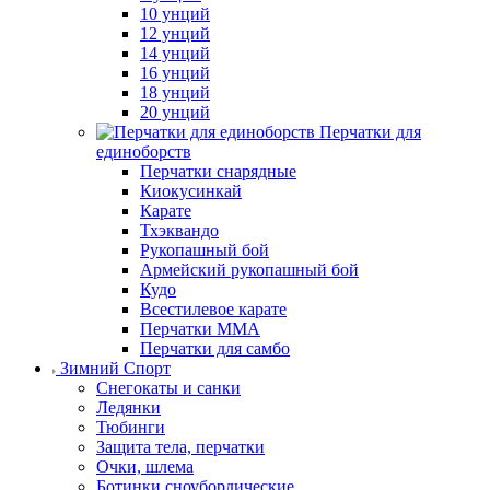
10 унций
12 унций
14 унций
16 унций
18 унций
20 унций
Перчатки для
единоборств
Перчатки снарядные
Киокусинкай
Карате
Тхэквандо
Рукопашный бой
Армейский рукопашный бой
Кудо
Всестилевое карате
Перчатки MMA
Перчатки для самбо
Зимний Спорт
Снегокаты и санки
Ледянки
Тюбинги
Защита тела, перчатки
Очки, шлема
Ботинки сноубордические