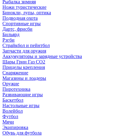
Рыбалка зимняя
Ножи туристические
Бинокли, лупы, оптика
Подводная охота
Спортивные игры
Дартс, фрисби
Бильярд
Рэгби
Страйкбол и пейнтбол
Запчасти для оружия
Аккумуляторы и зарядные устройства
Шары Грин Газ СО2
Прицелы крепления
Снаряжение
Магазины и лоадеры
Оружие
Пиротехника
Развивающие игры
Баскетбол
Настольные игры
Волейбол
Футбол
Мячи
Экипировка
Обувь для футбола