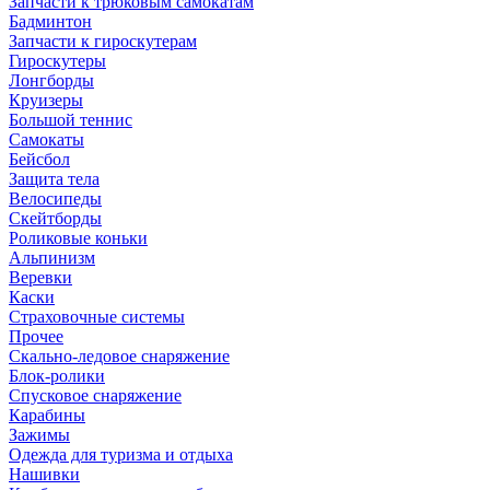
Запчасти к трюковым самокатам
Бадминтон
Запчасти к гироскутерам
Гироскутеры
Лонгборды
Круизеры
Большой теннис
Самокаты
Бейсбол
Защита тела
Велосипеды
Скейтборды
Роликовые коньки
Альпинизм
Веревки
Каски
Страховочные системы
Прочее
Скально-ледовое снаряжение
Блок-ролики
Спусковое снаряжение
Карабины
Зажимы
Одежда для туризма и отдыха
Нашивки