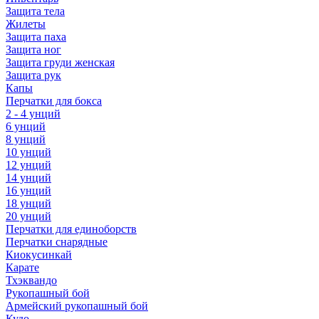
Защита тела
Жилеты
Защита паха
Защита ног
Защита груди женская
Защита рук
Капы
Перчатки для бокса
2 - 4 унций
6 унций
8 унций
10 унций
12 унций
14 унций
16 унций
18 унций
20 унций
Перчатки для единоборств
Перчатки снарядные
Киокусинкай
Карате
Тхэквандо
Рукопашный бой
Армейский рукопашный бой
Кудо