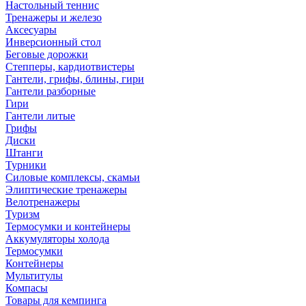
Настольный теннис
Тренажеры и железо
Аксесуары
Инверсионный стол
Беговые дорожки
Степперы, кардиотвистеры
Гантели, грифы, блины, гири
Гантели разборные
Гири
Гантели литые
Грифы
Диски
Штанги
Турники
Силовые комплексы, скамьи
Элиптические тренажеры
Велотренажеры
Туризм
Термосумки и контейнеры
Аккумуляторы холода
Термосумки
Контейнеры
Мультитулы
Компасы
Товары для кемпинга