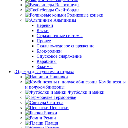
Велосипеды
Скейтборды
Роликовые коньки
Альпинизм
Веревки
Каски
Страховочные системы
Прочее
Скально-ледовое снаряжение
Блок-ролики
Спусковое снаряжение
Карабины
Зажимы
Одежда для туризма и отдыха
Нашивки
Комбинезоны
и полукомбинезоны
Футболки и майки
Термобельё
Свитера
Перчатки
Брюки
Ремни
Плащи