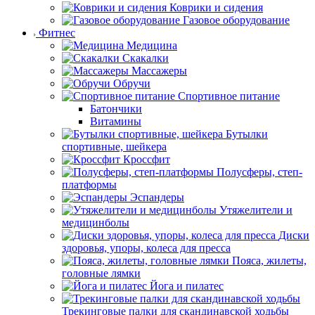
Коврики и сидения
Газовое оборудование
Фитнес
Медицина
Скакалки
Массажеры
Обручи
Спортивное питание
Батончики
Витамины
Бутылки
спортивные, шейкера
Кроссфит
Полусферы, степ-
платформы
Эспандеры
Утяжелители и
медицинболы
Диски
здоровья, упоры, колеса для пресса
Пояса, жилеты,
головные лямки
Йога и пилатес
Трекинговые палки для скандинавской ходьбы