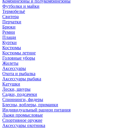
Комбинезоны и полукомбинезоны
Футболки и майки
Термобельё
Свитера
Перчатки
Брюки
Ремни
Плащи
Куртки
Костюмы
Костюмы летние
Головные уборы
Жилеты
Аксессуары
Охота и рыбалка
Аксессуары рыбака
Катушки
Лески, шнуры
Садки, подсачеки
Спиннинги, фидеры
Блесны, воблеры, приманки
Индивидуальный рацион питания
Лыжи промысловые
Спортивное оружие
Аксессуары охотника