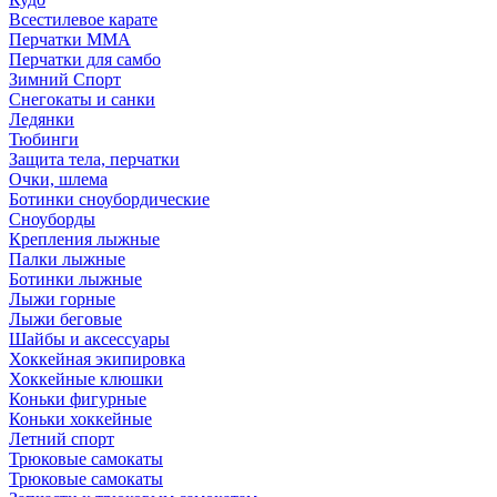
Всестилевое карате
Перчатки MMA
Перчатки для самбо
Зимний Спорт
Снегокаты и санки
Ледянки
Тюбинги
Защита тела, перчатки
Очки, шлема
Ботинки сноубордические
Сноуборды
Крепления лыжные
Палки лыжные
Ботинки лыжные
Лыжи горные
Лыжи беговые
Шайбы и аксессуары
Хоккейная экипировка
Хоккейные клюшки
Коньки фигурные
Коньки хоккейные
Летний спорт
Трюковые самокаты
Трюковые самокаты