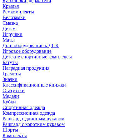
Бутылочки, держатели
Крылья
Ремкомплекты
Велозамки
Смазка
Детям
Игрушки
Маты
Доп. оборудование к ДСК
Игровое оборудование
Детские спортивные комплексы
Батуты
Наградная продукция
Грамоты
Значки
Классификационные книжки
Статуэтки
Медали
Кубки
Спортивная одежда
Компрессионная одежда
Рашгард с длинным рукавом
Рашгард с коротким рукавом
Шорты
Комплекты