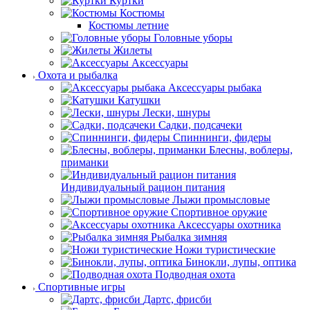
Куртки
Костюмы
Костюмы летние
Головные уборы
Жилеты
Аксессуары
Охота и рыбалка
Аксессуары рыбака
Катушки
Лески, шнуры
Садки, подсачеки
Спиннинги, фидеры
Блесны, воблеры,
приманки
Индивидуальный рацион питания
Лыжи промысловые
Спортивное оружие
Аксессуары охотника
Рыбалка зимняя
Ножи туристические
Бинокли, лупы, оптика
Подводная охота
Спортивные игры
Дартс, фрисби