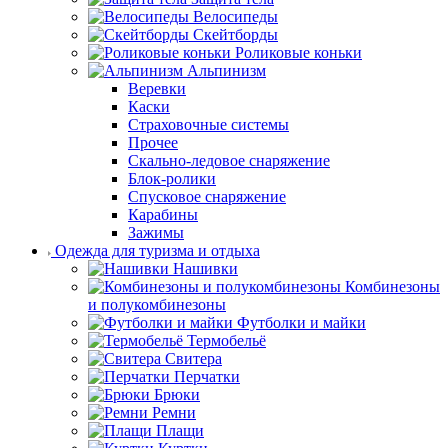
Велосипеды
Скейтборды
Роликовые коньки
Альпинизм
Веревки
Каски
Страховочные системы
Прочее
Скально-ледовое снаряжение
Блок-ролики
Спусковое снаряжение
Карабины
Зажимы
Одежда для туризма и отдыха
Нашивки
Комбинезоны
и полукомбинезоны
Футболки и майки
Термобельё
Свитера
Перчатки
Брюки
Ремни
Плащи