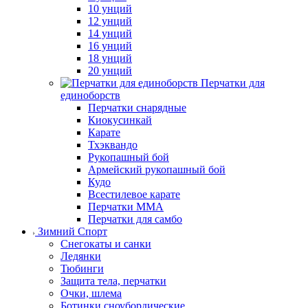
10 унций
12 унций
14 унций
16 унций
18 унций
20 унций
Перчатки для
единоборств
Перчатки снарядные
Киокусинкай
Карате
Тхэквандо
Рукопашный бой
Армейский рукопашный бой
Кудо
Всестилевое карате
Перчатки MMA
Перчатки для самбо
Зимний Спорт
Снегокаты и санки
Ледянки
Тюбинги
Защита тела, перчатки
Очки, шлема
Ботинки сноубордические