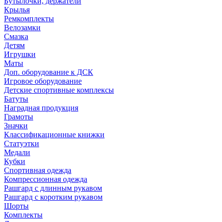
Бутылочки, держатели
Крылья
Ремкомплекты
Велозамки
Смазка
Детям
Игрушки
Маты
Доп. оборудование к ДСК
Игровое оборудование
Детские спортивные комплексы
Батуты
Наградная продукция
Грамоты
Значки
Классификационные книжки
Статуэтки
Медали
Кубки
Спортивная одежда
Компрессионная одежда
Рашгард с длинным рукавом
Рашгард с коротким рукавом
Шорты
Комплекты