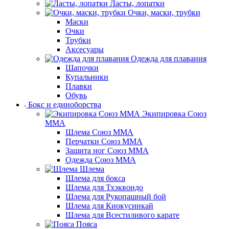
Ласты, лопатки
Очки, маски, трубки
Маски
Очки
Трубки
Аксесуары
Одежда для плавания
Шапочки
Купальники
Плавки
Обувь
Бокс и единоборства
Экипировка Союз
ММА
Шлема Союз ММА
Перчатки Союз ММА
Защита ног Союз ММА
Одежда Союз ММА
Шлема
Шлема для бокса
Шлема для Тхэквондо
Шлема для Рукопашный бой
Шлема для Киокусинкай
Шлема для Всестиливого карате
Пояса