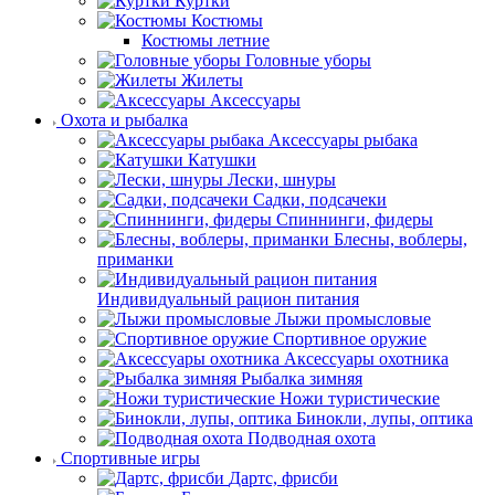
Куртки
Костюмы
Костюмы летние
Головные уборы
Жилеты
Аксессуары
Охота и рыбалка
Аксессуары рыбака
Катушки
Лески, шнуры
Садки, подсачеки
Спиннинги, фидеры
Блесны, воблеры,
приманки
Индивидуальный рацион питания
Лыжи промысловые
Спортивное оружие
Аксессуары охотника
Рыбалка зимняя
Ножи туристические
Бинокли, лупы, оптика
Подводная охота
Спортивные игры
Дартс, фрисби