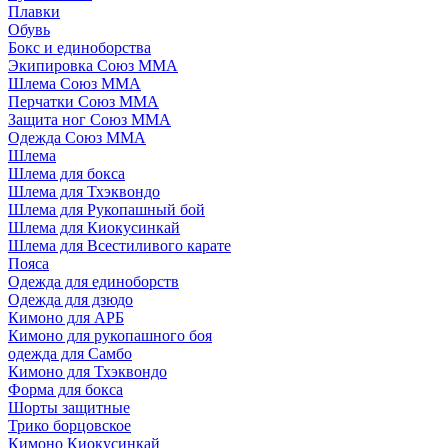
Плавки
Обувь
Бокс и единоборства
Экипировка Союз ММА
Шлема Союз ММА
Перчатки Союз ММА
Защита ног Союз ММА
Одежда Союз ММА
Шлема
Шлема для бокса
Шлема для Тхэквондо
Шлема для Рукопашный бой
Шлема для Киокусинкай
Шлема для Всестиливого карате
Пояса
Одежда для единоборств
Одежда для дзюдо
Кимоно для АРБ
Кимоно для рукопашного боя
одежда для Самбо
Кимоно для Тхэквондо
Форма для бокса
Шорты защитные
Трико борцовское
Кимоно Киокусинкай