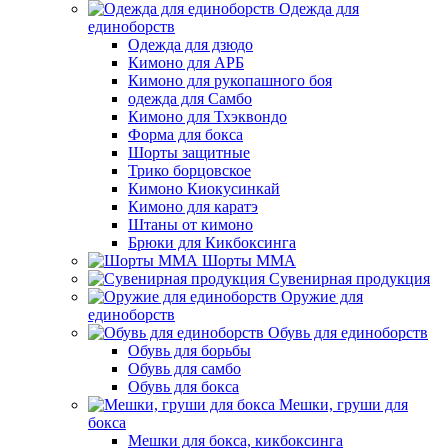
Одежда для
единоборств
Одежда для дзюдо
Кимоно для АРБ
Кимоно для рукопашного боя
одежда для Самбо
Кимоно для Тхэквондо
Форма для бокса
Шорты защитные
Трико борцовское
Кимоно Киокусинкай
Кимоно для каратэ
Штаны от кимоно
Брюки для Кикбоксинга
Шорты ММА
Сувенирная продукция
Оружие для
единоборств
Обувь для единоборств
Обувь для борьбы
Обувь для самбо
Обувь для бокса
Мешки, груши для
бокса
Мешки для бокса, кикбоксинга