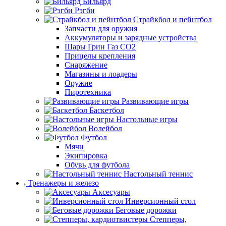
Бильярд
Рэгби
Страйкбол и пейнтбол
Запчасти для оружия
Аккумуляторы и зарядные устройства
Шары Грин Газ СО2
Прицелы крепления
Снаряжение
Магазины и лоадеры
Оружие
Пиротехника
Развивающие игры
Баскетбол
Настольные игры
Волейбол
Футбол
Мячи
Экипировка
Обувь для футбола
Настольный теннис
Тренажеры и железо
Аксесуары
Инверсионный стол
Беговые дорожки
Степперы,