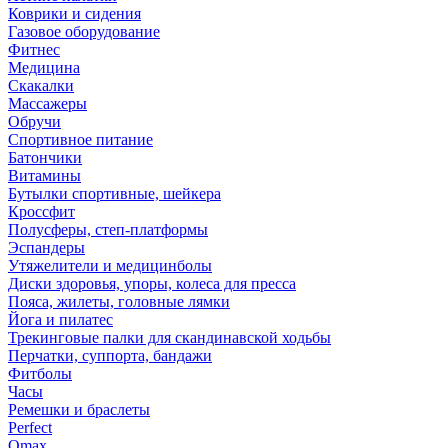
Коврики и сидения
Газовое оборудование
Фитнес
Медицина
Скакалки
Массажеры
Обручи
Спортивное питание
Батончики
Витамины
Бутылки спортивные, шейкера
Кроссфит
Полусферы, степ-платформы
Эспандеры
Утяжелители и медицинболы
Диски здоровья, упоры, колеса для пресса
Пояса, жилеты, головные лямки
Йога и пилатес
Трекинговые палки для скандинавской ходьбы
Перчатки, суппорта, бандажи
Фитболы
Часы
Ремешки и браслеты
Perfect
Omax