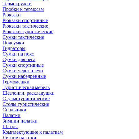
Термокружки
Пробки к термосам
Рюкзаки
Рюкзаки спортивные
Рюкзаки тактические
Рюкзаки туристические
Сумки тактические
Подсумки
Гидраторы
Сумки на пояс
Сумки для бега
Сумки спортивные
Сумки через плечо
Сумки набедренные
Гермомешки
Туристическая мебель
Шезлонги, раскладушки
Стулья туристические
Столы туристические
Спальники
Палатки
Зимнии палатки
Шатры
Комплектующие к палаткам
Летние палатки