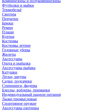
Комбинезоны и полукомбинезоны
Футболки и майки
Термобельё
Свитера
Перчатки
Брюки
Ремни
Плащи
Куртки
Костюмы
Костюмы летние
Головные уборы
Жилеты
Аксессуары
Охота и рыбалка
Аксессуары рыбака
Катушки
Лески, шнуры
Садки, подсачеки
Спиннинги, фидеры
Блесны, воблеры, приманки
Индивидуальный рацион питания
Лыжи промысловые
Спортивное оружие
Аксессуары охотника