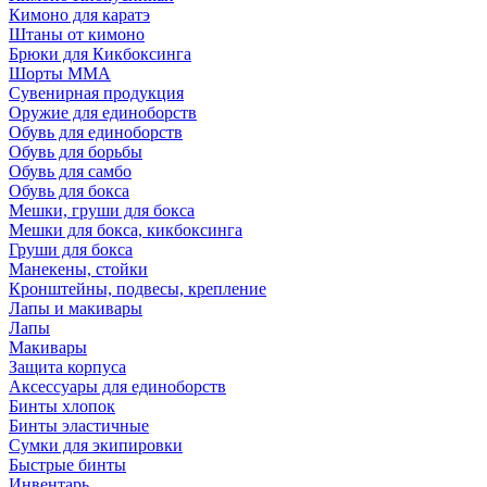
Кимоно для каратэ
Штаны от кимоно
Брюки для Кикбоксинга
Шорты ММА
Сувенирная продукция
Оружие для единоборств
Обувь для единоборств
Обувь для борьбы
Обувь для самбо
Обувь для бокса
Мешки, груши для бокса
Мешки для бокса, кикбоксинга
Груши для бокса
Манекены, стойки
Кронштейны, подвесы, крепление
Лапы и макивары
Лапы
Макивары
Защита корпуса
Аксессуары для единоборств
Бинты хлопок
Бинты эластичные
Сумки для экипировки
Быстрые бинты
Инвентарь