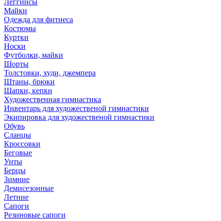
Леггинсы
Майки
Одежда для фитнеса
Костюмы
Куртки
Носки
Футболки, майки
Шорты
Толстовки, худи, джемпера
Штаны, брюки
Шапки, кепки
Художественная гимнастика
Инвентарь для художественой гимнастики
Экипировка для художественой гимнастики
Обувь
Сланцы
Кроссовки
Беговые
Унты
Берцы
Зимние
Демисезонные
Летние
Сапоги
Резиновые сапоги