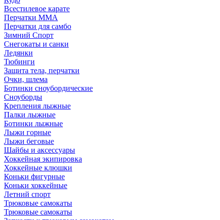
Всестилевое карате
Перчатки MMA
Перчатки для самбо
Зимний Спорт
Снегокаты и санки
Ледянки
Тюбинги
Защита тела, перчатки
Очки, шлема
Ботинки сноубордические
Сноуборды
Крепления лыжные
Палки лыжные
Ботинки лыжные
Лыжи горные
Лыжи беговые
Шайбы и аксессуары
Хоккейная экипировка
Хоккейные клюшки
Коньки фигурные
Коньки хоккейные
Летний спорт
Трюковые самокаты
Трюковые самокаты