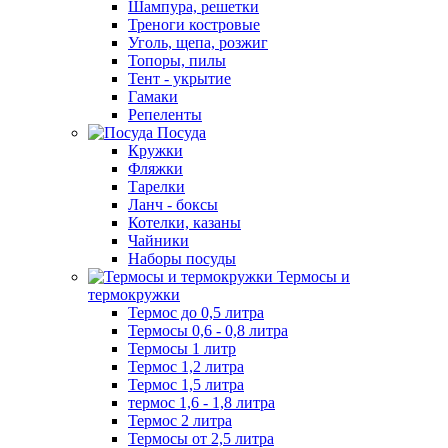
Шампура, решетки
Треноги костровые
Уголь, щепа, розжиг
Топоры, пилы
Тент - укрытие
Гамаки
Репеленты
Посуда
Кружки
Фляжки
Тарелки
Ланч - боксы
Котелки, казаны
Чайники
Наборы посуды
Термосы и
термокружки
Термос до 0,5 литра
Термосы 0,6 - 0,8 литра
Термосы 1 литр
Термос 1,2 литра
Термос 1,5 литра
термос 1,6 - 1,8 литра
Термос 2 литра
Термосы от 2,5 литра