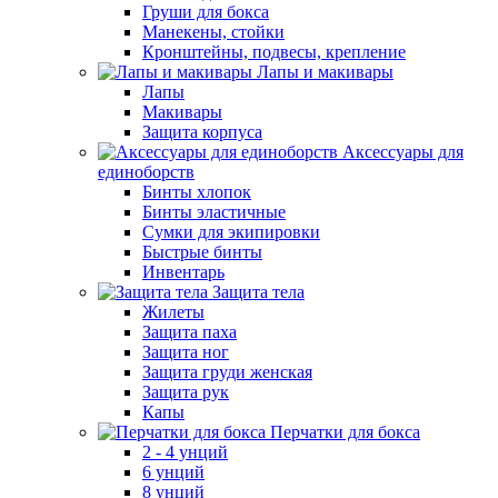
Груши для бокса
Манекены, стойки
Кронштейны, подвесы, крепление
Лапы и макивары
Лапы
Макивары
Защита корпуса
Аксессуары для
единоборств
Бинты хлопок
Бинты эластичные
Сумки для экипировки
Быстрые бинты
Инвентарь
Защита тела
Жилеты
Защита паха
Защита ног
Защита груди женская
Защита рук
Капы
Перчатки для бокса
2 - 4 унций
6 унций
8 унций