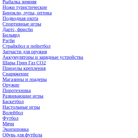
Рыбалка зимняя
Ножи туристические
Бинокли, лупы, оптика
Подводная охота
Спортивные игры
Дартс, фрисби
Бильярд
Рэгби
Страйкбол и пейнтбол
Запчасти для оружия
Аккумуляторы и зарядные устройства
Шары Грин Газ СО2
Прицелы крепления
Снаряжение
Магазины и лоадеры
Оружие
Пиротехника
Развивающие игры
Баскетбол
Настольные игры
Волейбол
Футбол
Мячи
Экипировка
Обувь для футбола