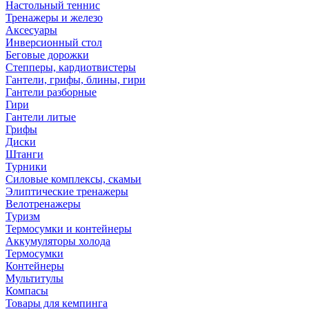
Настольный теннис
Тренажеры и железо
Аксесуары
Инверсионный стол
Беговые дорожки
Степперы, кардиотвистеры
Гантели, грифы, блины, гири
Гантели разборные
Гири
Гантели литые
Грифы
Диски
Штанги
Турники
Силовые комплексы, скамьи
Элиптические тренажеры
Велотренажеры
Туризм
Термосумки и контейнеры
Аккумуляторы холода
Термосумки
Контейнеры
Мультитулы
Компасы
Товары для кемпинга