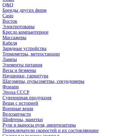
Q&Q
Бренды других фирм
Casio
Восток
Электротовары
Кресло компьютерное
Массажеры
Кабеля
Зарядные устройства
Термометры, метеостанции
Лампы
Элементы питания
Весы и безмены
Наушники, гарнитура
Шагомеры, пульсометры, секундомеры
Фонари
Эпоха СССР
Сувенирная продукция
Вещи с историей
Военные вещи
Велозапчасти
Шифтеры, манетки
Рули и выносы руля, амортизаторы
Переключатели скоростей и их состовляющие
Сиденья и выносы сиденья