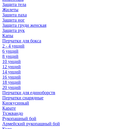
Защита тела
Жилеты
Защита паха
Защита ног
Защита груди женская
Защита рук
Капы
Перчатки для бокса
2 - 4 унций
6 унций
8 унций
10 унций
12 унций
14 унций
16 унций
18 унций
20 унций
Перчатки для единоборств
Перчатки снарядные
Киокусинкай
Карате
Тхэквандо
Рукопашный бой
Армейский рукопашный бой
Кудо