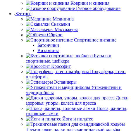
Коврики и сидения
Газовое оборудование
Фитнес
Медицина
Скакалки
Массажеры
Обручи
Спортивное питание
Батончики
Витамины
Бутылки
спортивные, шейкера
Кроссфит
Полусферы, степ-
платформы
Эспандеры
Утяжелители и
медицинболы
Диски
здоровья, упоры, колеса для пресса
Пояса, жилеты,
головные лямки
Йога и пилатес
Трекинговые палки для скандинавской ходьбы