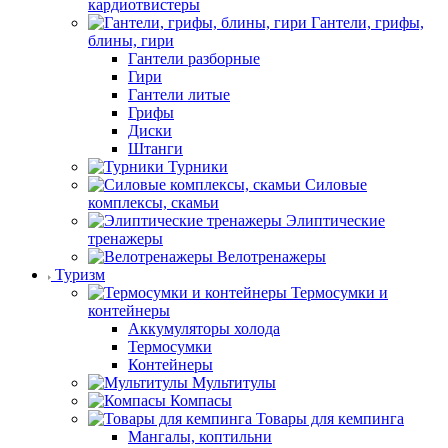
кардиотвистеры
Гантели, грифы,
блины, гири
Гантели разборные
Гири
Гантели литые
Грифы
Диски
Штанги
Турники
Силовые
комплексы, скамьи
Элиптические
тренажеры
Велотренажеры
Туризм
Термосумки и
контейнеры
Аккумуляторы холода
Термосумки
Контейнеры
Мультитулы
Компасы
Товары для кемпинга
Мангалы, коптильни