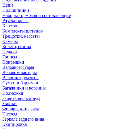
Цепи
Подшипники
Наборы тормозов и состовляющие
Втулки колес
Каретки
Комплекты шатунов
Трещотки, кассеты
Камеры
Колеса, спицы
Педали
Грипсы
Покрышки
Велоаксессуары
Велокомпьютеры
Велоинструменты
Сумки и бардачки
Багажники и корзины
Подножки
Защита велосипеда
Звонки
Фонари, катафоты
Насосы
Зеркала заднего вида
Экипировка