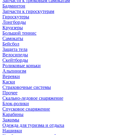
Запчасти к трюковым самокатам
Бадминтон
Запчасти к гироскутерам
Гироскутеры
Лонгборды
Круизеры
Большой теннис
Самокаты
Бейсбол
Защита тела
Велосипеды
Скейтборды
Роликовые коньки
Альпинизм
Веревки
Каски
Страховочные системы
Прочее
Скально-ледовое снаряжение
Блок-ролики
Спусковое снаряжение
Карабины
Зажимы
Одежда для туризма и отдыха
Нашивки