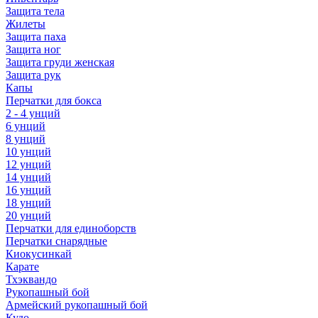
Защита тела
Жилеты
Защита паха
Защита ног
Защита груди женская
Защита рук
Капы
Перчатки для бокса
2 - 4 унций
6 унций
8 унций
10 унций
12 унций
14 унций
16 унций
18 унций
20 унций
Перчатки для единоборств
Перчатки снарядные
Киокусинкай
Карате
Тхэквандо
Рукопашный бой
Армейский рукопашный бой
Кудо