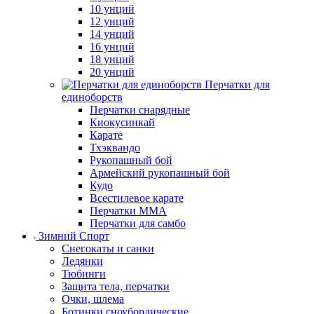
10 унций
12 унций
14 унций
16 унций
18 унций
20 унций
Перчатки для
единоборств
Перчатки снарядные
Киокусинкай
Карате
Тхэквандо
Рукопашный бой
Армейский рукопашный бой
Кудо
Всестилевое карате
Перчатки MMA
Перчатки для самбо
Зимний Спорт
Снегокаты и санки
Ледянки
Тюбинги
Защита тела, перчатки
Очки, шлема
Ботинки сноубордические