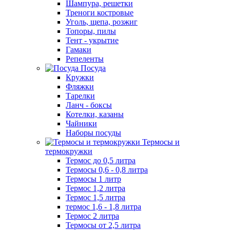
Шампура, решетки
Треноги костровые
Уголь, щепа, розжиг
Топоры, пилы
Тент - укрытие
Гамаки
Репеленты
Посуда
Кружки
Фляжки
Тарелки
Ланч - боксы
Котелки, казаны
Чайники
Наборы посуды
Термосы и
термокружки
Термос до 0,5 литра
Термосы 0,6 - 0,8 литра
Термосы 1 литр
Термос 1,2 литра
Термос 1,5 литра
термос 1,6 - 1,8 литра
Термос 2 литра
Термосы от 2,5 литра