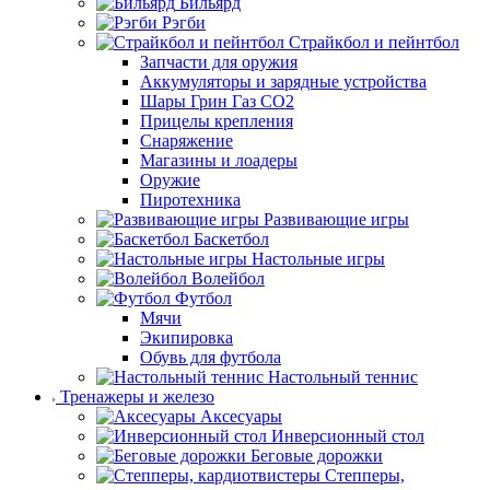
Бильярд
Рэгби
Страйкбол и пейнтбол
Запчасти для оружия
Аккумуляторы и зарядные устройства
Шары Грин Газ СО2
Прицелы крепления
Снаряжение
Магазины и лоадеры
Оружие
Пиротехника
Развивающие игры
Баскетбол
Настольные игры
Волейбол
Футбол
Мячи
Экипировка
Обувь для футбола
Настольный теннис
Тренажеры и железо
Аксесуары
Инверсионный стол
Беговые дорожки
Степперы,