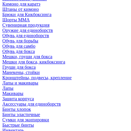
Кимоно для каратэ
Штаны от кимоно
Брюки для Кикбоксинга
Шорты ММА
Сувенирная продукция
Оружие для единоборств
Обувь для единоборств
Обувь для борьбы
Обувь для самбо
Обувь для бокса
Мешки, груши для бокса
Мешки для бокса, кикбоксинга
Груши для бокса
Манекены, стойки
Кронштейны, подвесы, крепление
Лапы и макивары
Лапы
Макивары
Защита корпуса
Аксессуары для единоборств
Бинты хлопок
Бинты эластичные
Сумки для экипировки
Быстрые бинты
Инвентарь