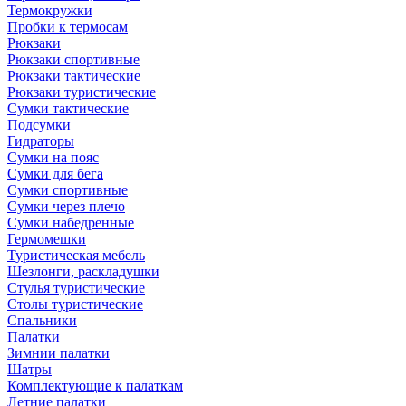
Термокружки
Пробки к термосам
Рюкзаки
Рюкзаки спортивные
Рюкзаки тактические
Рюкзаки туристические
Сумки тактические
Подсумки
Гидраторы
Сумки на пояс
Сумки для бега
Сумки спортивные
Сумки через плечо
Сумки набедренные
Гермомешки
Туристическая мебель
Шезлонги, раскладушки
Стулья туристические
Столы туристические
Спальники
Палатки
Зимнии палатки
Шатры
Комплектующие к палаткам
Летние палатки