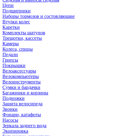
Цепи
Подшипники
Наборы тормозов и состовляющие
Втулки колес
Каретки
Комплекты шатунов
Трещотки, кассеты
Камеры
Колеса, спицы
Педали
Грипсы
Покрышки
Велоаксессуары
Велокомпьютеры
Велоинструменты
Сумки и бардачки
Багажники и корзины
Подножки
Защита велосипеда
Звонки
Фонари, катафоты
Насосы
Зеркала заднего вида
Экипировка