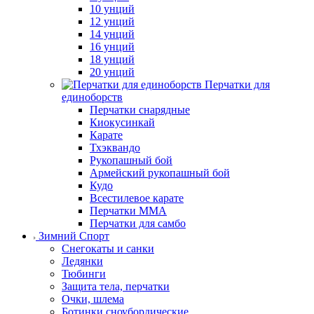
10 унций
12 унций
14 унций
16 унций
18 унций
20 унций
Перчатки для
единоборств
Перчатки снарядные
Киокусинкай
Карате
Тхэквандо
Рукопашный бой
Армейский рукопашный бой
Кудо
Всестилевое карате
Перчатки MMA
Перчатки для самбо
Зимний Спорт
Снегокаты и санки
Ледянки
Тюбинги
Защита тела, перчатки
Очки, шлема
Ботинки сноубордические