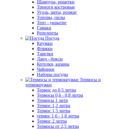
Шампура, решетки
Треноги костровые
Уголь, щепа, розжиг
Топоры, пилы
Тент - укрытие
Гамаки
Репеленты
Посуда
Кружки
Фляжки
Тарелки
Ланч - боксы
Котелки, казаны
Чайники
Наборы посуды
Термосы и
термокружки
Термос до 0,5 литра
Термосы 0,6 - 0,8 литра
Термосы 1 литр
Термос 1,2 литра
Термос 1,5 литра
термос 1,6 - 1,8 литра
Термос 2 литра
Термосы от 2,5 литра