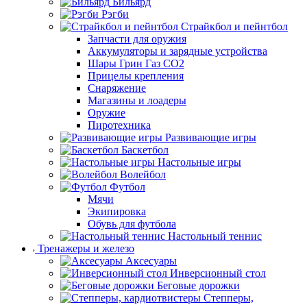
Бильярд
Рэгби
Страйкбол и пейнтбол
Запчасти для оружия
Аккумуляторы и зарядные устройства
Шары Грин Газ СО2
Прицелы крепления
Снаряжение
Магазины и лоадеры
Оружие
Пиротехника
Развивающие игры
Баскетбол
Настольные игры
Волейбол
Футбол
Мячи
Экипировка
Обувь для футбола
Настольный теннис
Тренажеры и железо
Аксесуары
Инверсионный стол
Беговые дорожки
Степперы,