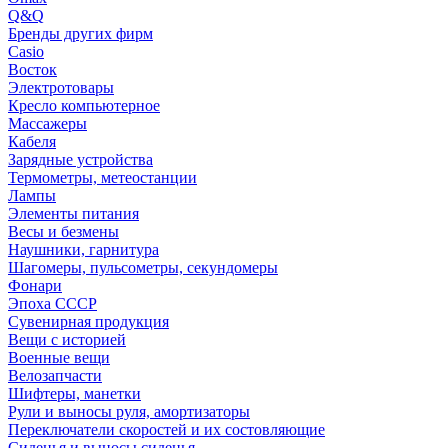
Q&Q
Бренды других фирм
Casio
Восток
Электротовары
Кресло компьютерное
Массажеры
Кабеля
Зарядные устройства
Термометры, метеостанции
Лампы
Элементы питания
Весы и безмены
Наушники, гарнитура
Шагомеры, пульсометры, секундомеры
Фонари
Эпоха СССР
Сувенирная продукция
Вещи с историей
Военные вещи
Велозапчасти
Шифтеры, манетки
Рули и выносы руля, амортизаторы
Переключатели скоростей и их состовляющие
Сиденья и выносы сиденья