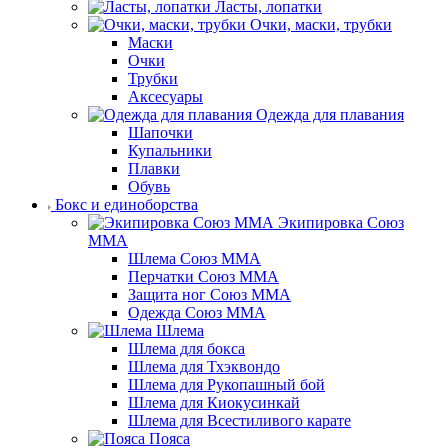
Ласты, лопатки
Очки, маски, трубки
Маски
Очки
Трубки
Аксесуары
Одежда для плавания
Шапочки
Купальники
Плавки
Обувь
Бокс и единоборства
Экипировка Союз
ММА
Шлема Союз ММА
Перчатки Союз ММА
Защита ног Союз ММА
Одежда Союз ММА
Шлема
Шлема для бокса
Шлема для Тхэквондо
Шлема для Рукопашный бой
Шлема для Киокусинкай
Шлема для Всестиливого карате
Пояса