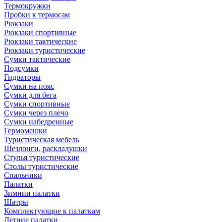
Термокружки
Пробки к термосам
Рюкзаки
Рюкзаки спортивные
Рюкзаки тактические
Рюкзаки туристические
Сумки тактические
Подсумки
Гидраторы
Сумки на пояс
Сумки для бега
Сумки спортивные
Сумки через плечо
Сумки набедренные
Гермомешки
Туристическая мебель
Шезлонги, раскладушки
Стулья туристические
Столы туристические
Спальники
Палатки
Зимнии палатки
Шатры
Комплектующие к палаткам
Летние палатки