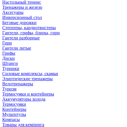
Настольный теннис
Тренажеры и железо
Аксесуары
Инверсионный стол
Беговые дорожки
Степперы, кардиотвистеры
Гантели, грифы, блины, гири
Гантели разборные
Гири
Гантели литые
Грифы
Диски
Штанги
Турники
Силовые комплексы, скамьи
Элиптические тренажеры
Велотренажеры
Туризм
Термосумки и контейнеры
Аккумуляторы холода
Термосумки
Контейнеры
Мультитулы
Компасы
Товары для кемпинга