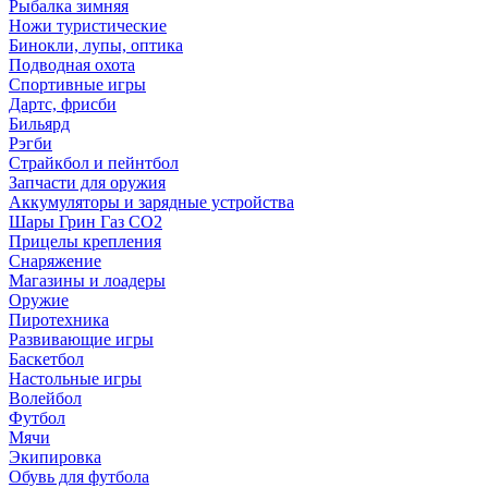
Рыбалка зимняя
Ножи туристические
Бинокли, лупы, оптика
Подводная охота
Спортивные игры
Дартс, фрисби
Бильярд
Рэгби
Страйкбол и пейнтбол
Запчасти для оружия
Аккумуляторы и зарядные устройства
Шары Грин Газ СО2
Прицелы крепления
Снаряжение
Магазины и лоадеры
Оружие
Пиротехника
Развивающие игры
Баскетбол
Настольные игры
Волейбол
Футбол
Мячи
Экипировка
Обувь для футбола