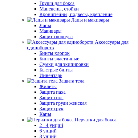
Груши для бокса
Манекены, стойки
Кронштейны, подвесы, крепление
Лапы и макивары
Лапы
Макивары
Защита корпуса
Аксессуары для
единоборств
Бинты хлопок
Бинты эластичные
Сумки для экипировки
Быстрые бинты
Инвентарь
Защита тела
Жилеты
Защита паха
Защита ног
Защита груди женская
Защита рук
Капы
Перчатки для бокса
2 - 4 унций
6 унций
8 унций