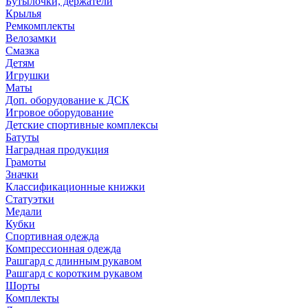
Бутылочки, держатели
Крылья
Ремкомплекты
Велозамки
Смазка
Детям
Игрушки
Маты
Доп. оборудование к ДСК
Игровое оборудование
Детские спортивные комплексы
Батуты
Наградная продукция
Грамоты
Значки
Классификационные книжки
Статуэтки
Медали
Кубки
Спортивная одежда
Компрессионная одежда
Рашгард с длинным рукавом
Рашгард с коротким рукавом
Шорты
Комплекты