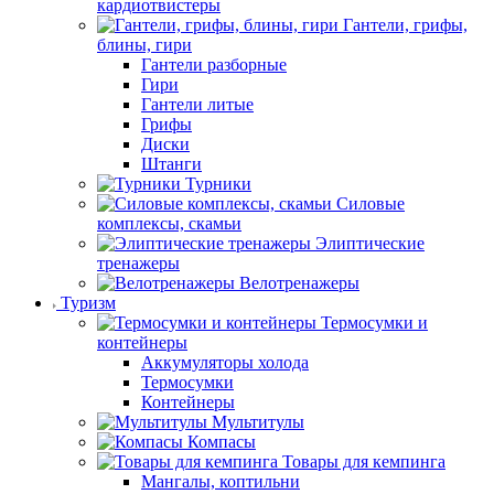
кардиотвистеры
Гантели, грифы,
блины, гири
Гантели разборные
Гири
Гантели литые
Грифы
Диски
Штанги
Турники
Силовые
комплексы, скамьи
Элиптические
тренажеры
Велотренажеры
Туризм
Термосумки и
контейнеры
Аккумуляторы холода
Термосумки
Контейнеры
Мультитулы
Компасы
Товары для кемпинга
Мангалы, коптильни