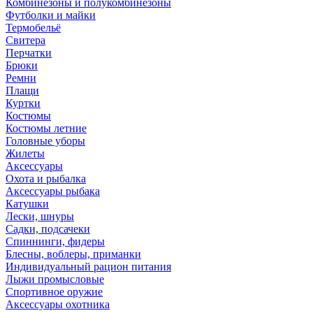
Комбинезоны и полукомбинезоны
Футболки и майки
Термобельё
Свитера
Перчатки
Брюки
Ремни
Плащи
Куртки
Костюмы
Костюмы летние
Головные уборы
Жилеты
Аксессуары
Охота и рыбалка
Аксессуары рыбака
Катушки
Лески, шнуры
Садки, подсачеки
Спиннинги, фидеры
Блесны, воблеры, приманки
Индивидуальный рацион питания
Лыжи промысловые
Спортивное оружие
Аксессуары охотника