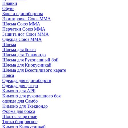
Плавки
Обувь
Бокс и единоборства
Экипировка Союз ММА
Шлема Союз ММА
Перчатки Союз ММА
Защита ног Союз ММА
Одежда Союз ММА
Шлема
Шлема для бокса
Шлема для Тхэквондо
Шлема для Рукопашный бой
Шлема для Киокусинкай
Шлема для Всестиливого карате
Пояса
Одежда для единоборств
Одежда для дзюдо
Кимоно для АРБ
Кимоно для рукопашного боя
одежда для Самбо
Кимоно для Тхэквондо
Форма для бокса
Шорты защитные
Трико борцовское
Кимоно Киокусинкай