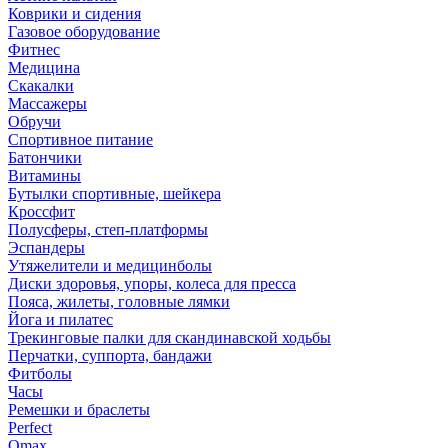
Коврики и сидения
Газовое оборудование
Фитнес
Медицина
Скакалки
Массажеры
Обручи
Спортивное питание
Батончики
Витамины
Бутылки спортивные, шейкера
Кроссфит
Полусферы, степ-платформы
Эспандеры
Утяжелители и медицинболы
Диски здоровья, упоры, колеса для пресса
Пояса, жилеты, головные лямки
Йога и пилатес
Трекинговые палки для скандинавской ходьбы
Перчатки, суппорта, бандажи
Фитболы
Часы
Ремешки и браслеты
Perfect
Omax