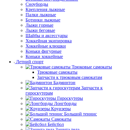
Сноуборды
Крепления лыжные
Палки лыжные
Ботинки лыжные
Лыжи горные
Лыжи беговые
Шайбы и аксессуары
Хоккейная экипировка
Хоккейные клюшки
Коньки фигурные
Коньки хоккейные
Летний спорт
Трюковые самокаты
Трюковые самокаты
Запчасти к трюковым самокатам
Бадминтон
Запчасти к
гироскутерам
Гироскутеры
Лонгборды
Круизеры
Большой теннис
Самокаты
Бейсбол
Защита тела