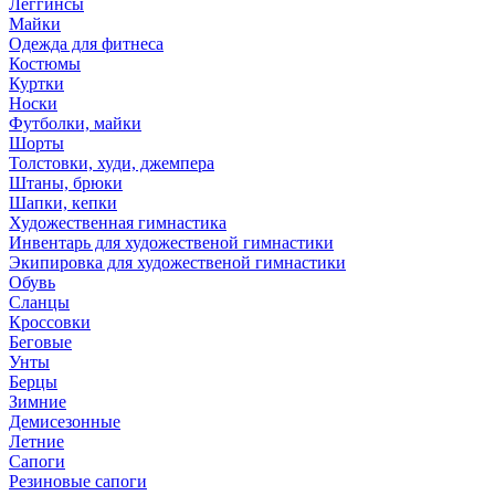
Леггинсы
Майки
Одежда для фитнеса
Костюмы
Куртки
Носки
Футболки, майки
Шорты
Толстовки, худи, джемпера
Штаны, брюки
Шапки, кепки
Художественная гимнастика
Инвентарь для художественой гимнастики
Экипировка для художественой гимнастики
Обувь
Сланцы
Кроссовки
Беговые
Унты
Берцы
Зимние
Демисезонные
Летние
Сапоги
Резиновые сапоги