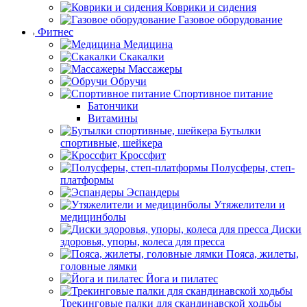
Коврики и сидения
Газовое оборудование
Фитнес
Медицина
Скакалки
Массажеры
Обручи
Спортивное питание
Батончики
Витамины
Бутылки
спортивные, шейкера
Кроссфит
Полусферы, степ-
платформы
Эспандеры
Утяжелители и
медицинболы
Диски
здоровья, упоры, колеса для пресса
Пояса, жилеты,
головные лямки
Йога и пилатес
Трекинговые палки для скандинавской ходьбы