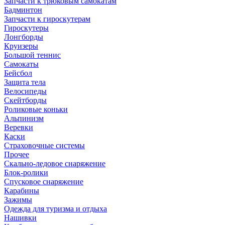
Запчасти к трюковым самокатам
Бадминтон
Запчасти к гироскутерам
Гироскутеры
Лонгборды
Круизеры
Большой теннис
Самокаты
Бейсбол
Защита тела
Велосипеды
Скейтборды
Роликовые коньки
Альпинизм
Веревки
Каски
Страховочные системы
Прочее
Скально-ледовое снаряжение
Блок-ролики
Спусковое снаряжение
Карабины
Зажимы
Одежда для туризма и отдыха
Нашивки