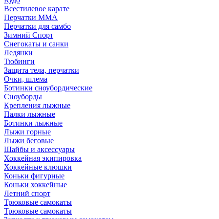
Всестилевое карате
Перчатки MMA
Перчатки для самбо
Зимний Спорт
Снегокаты и санки
Ледянки
Тюбинги
Защита тела, перчатки
Очки, шлема
Ботинки сноубордические
Сноуборды
Крепления лыжные
Палки лыжные
Ботинки лыжные
Лыжи горные
Лыжи беговые
Шайбы и аксессуары
Хоккейная экипировка
Хоккейные клюшки
Коньки фигурные
Коньки хоккейные
Летний спорт
Трюковые самокаты
Трюковые самокаты