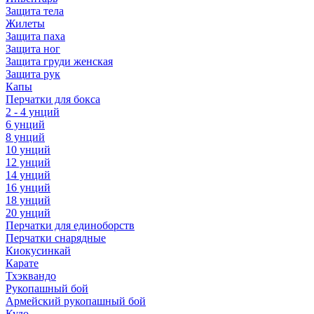
Защита тела
Жилеты
Защита паха
Защита ног
Защита груди женская
Защита рук
Капы
Перчатки для бокса
2 - 4 унций
6 унций
8 унций
10 унций
12 унций
14 унций
16 унций
18 унций
20 унций
Перчатки для единоборств
Перчатки снарядные
Киокусинкай
Карате
Тхэквандо
Рукопашный бой
Армейский рукопашный бой
Кудо