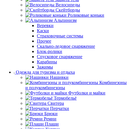
Велосипеды
Скейтборды
Роликовые коньки
Альпинизм
Веревки
Каски
Страховочные системы
Прочее
Скально-ледовое снаряжение
Блок-ролики
Спусковое снаряжение
Карабины
Зажимы
Одежда для туризма и отдыха
Нашивки
Комбинезоны
и полукомбинезоны
Футболки и майки
Термобельё
Свитера
Перчатки
Брюки
Ремни
Плащи