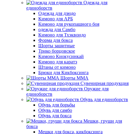
Одежда для
единоборств
Одежда для дзюдо
Кимоно для АРБ
Кимоно для рукопашного боя
одежда для Самбо
Кимоно для Тхэквондо
Форма для бокса
Шорты защитные
Трико борцовское
Кимоно Киокусинкай
Кимоно для каратэ
Штаны от кимоно
Брюки для Кикбоксинга
Шорты ММА
Сувенирная продукция
Оружие для
единоборств
Обувь для единоборств
Обувь для борьбы
Обувь для самбо
Обувь для бокса
Мешки, груши для
бокса
Мешки для бокса, кикбоксинга