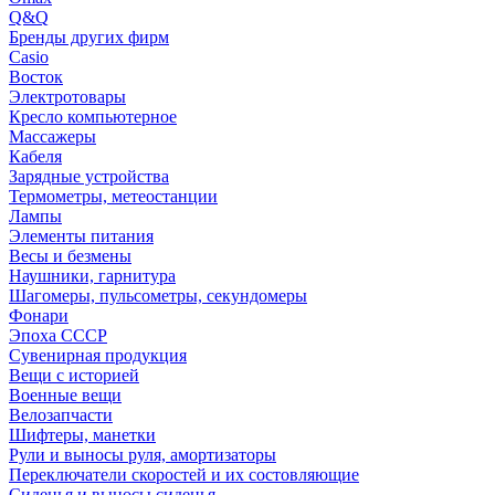
Q&Q
Бренды других фирм
Casio
Восток
Электротовары
Кресло компьютерное
Массажеры
Кабеля
Зарядные устройства
Термометры, метеостанции
Лампы
Элементы питания
Весы и безмены
Наушники, гарнитура
Шагомеры, пульсометры, секундомеры
Фонари
Эпоха СССР
Сувенирная продукция
Вещи с историей
Военные вещи
Велозапчасти
Шифтеры, манетки
Рули и выносы руля, амортизаторы
Переключатели скоростей и их состовляющие
Сиденья и выносы сиденья