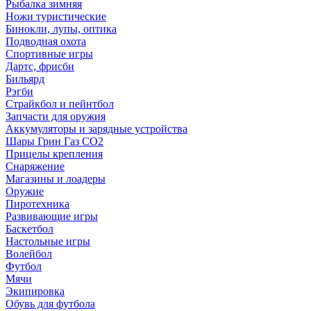
Рыбалка зимняя
Ножи туристические
Бинокли, лупы, оптика
Подводная охота
Спортивные игры
Дартс, фрисби
Бильярд
Рэгби
Страйкбол и пейнтбол
Запчасти для оружия
Аккумуляторы и зарядные устройства
Шары Грин Газ СО2
Прицелы крепления
Снаряжение
Магазины и лоадеры
Оружие
Пиротехника
Развивающие игры
Баскетбол
Настольные игры
Волейбол
Футбол
Мячи
Экипировка
Обувь для футбола