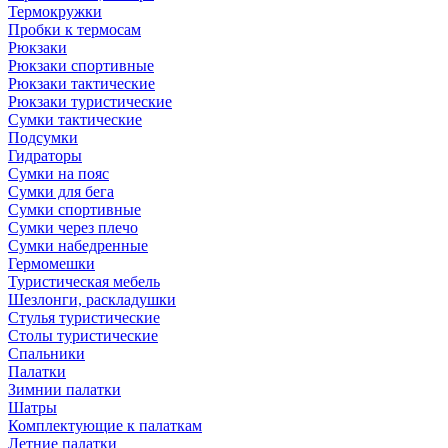
Термокружки
Пробки к термосам
Рюкзаки
Рюкзаки спортивные
Рюкзаки тактические
Рюкзаки туристические
Сумки тактические
Подсумки
Гидраторы
Сумки на пояс
Сумки для бега
Сумки спортивные
Сумки через плечо
Сумки набедренные
Гермомешки
Туристическая мебель
Шезлонги, раскладушки
Стулья туристические
Столы туристические
Спальники
Палатки
Зимнии палатки
Шатры
Комплектующие к палаткам
Летние палатки