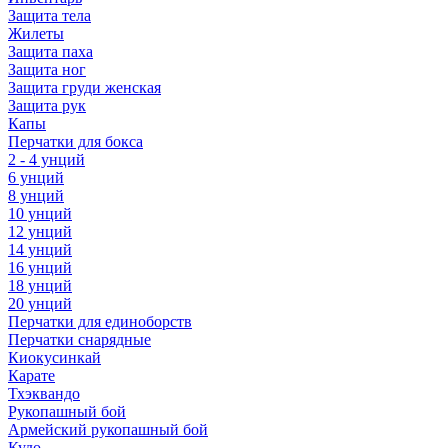
Защита тела
Жилеты
Защита паха
Защита ног
Защита груди женская
Защита рук
Капы
Перчатки для бокса
2 - 4 унций
6 унций
8 унций
10 унций
12 унций
14 унций
16 унций
18 унций
20 унций
Перчатки для единоборств
Перчатки снарядные
Киокусинкай
Карате
Тхэквандо
Рукопашный бой
Армейский рукопашный бой
Кудо