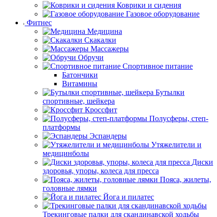
Коврики и сидения
Газовое оборудование
Фитнес
Медицина
Скакалки
Массажеры
Обручи
Спортивное питание
Батончики
Витамины
Бутылки
спортивные, шейкера
Кроссфит
Полусферы, степ-
платформы
Эспандеры
Утяжелители и
медицинболы
Диски
здоровья, упоры, колеса для пресса
Пояса, жилеты,
головные лямки
Йога и пилатес
Трекинговые палки для скандинавской ходьбы