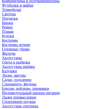
Комбинезоны и полукомбинезоны
Футболки и майки
Термобельё
Свитера
Перчатки
Брюки
Ремни
Плащи
Куртки
Костюмы
Костюмы летние
Головные уборы
Жилеты
Аксессуары
Охота и рыбалка
Аксессуары рыбака
Катушки
Лески, шнуры
Садки, подсачеки
Спиннинги, фидеры
Блесны, воблеры, приманки
Индивидуальный рацион питания
Лыжи промысловые
Спортивное оружие
Аксессуары охотника