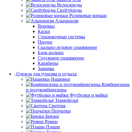
Велосипеды
Скейтборды
Роликовые коньки
Альпинизм
Веревки
Каски
Страховочные системы
Прочее
Скально-ледовое снаряжение
Блок-ролики
Спусковое снаряжение
Карабины
Зажимы
Одежда для туризма и отдыха
Нашивки
Комбинезоны
и полукомбинезоны
Футболки и майки
Термобельё
Свитера
Перчатки
Брюки
Ремни
Плащи