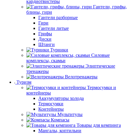
кардиотвистеры
Гантели, грифы,
блины, гири
Гантели разборные
Гири
Гантели литые
Грифы
Диски
Штанги
Турники
Силовые
комплексы, скамьи
Элиптические
тренажеры
Велотренажеры
Туризм
Термосумки и
контейнеры
Аккумуляторы холода
Термосумки
Контейнеры
Мультитулы
Компасы
Товары для кемпинга
Мангалы, коптильни