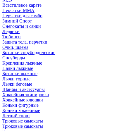
Всестилевое карате
Перчатки MMA
Перчатки для самбо
Зимний Спорт
Снегокаты и санки
Ледянки
Тюбинги
Защита тела, перчатки
Очки, шлема
Ботинки сноубордические
Сноуборды
Крепления лыжные
Палки лыжные
Ботинки лыжные
Лыжи горные
Лыжи беговые
Шайбы и аксессуары
Хоккейная экипировка
Хоккейные клюшки
Коньки фигурные
Коньки хоккейные
Летний спорт
Трюковые самокаты
Трюковые самокаты