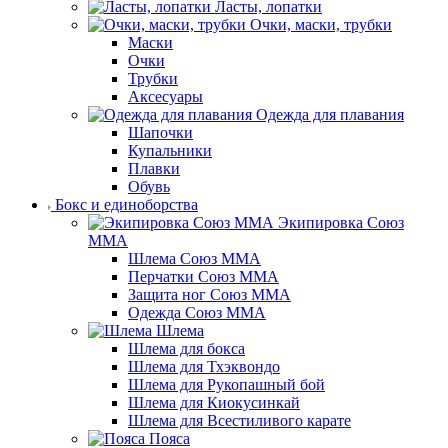
Ласты, лопатки
Очки, маски, трубки
Маски
Очки
Трубки
Аксесуары
Одежда для плавания
Шапочки
Купальники
Плавки
Обувь
Бокс и единоборства
Экипировка Союз
ММА
Шлема Союз ММА
Перчатки Союз ММА
Защита ног Союз ММА
Одежда Союз ММА
Шлема
Шлема для бокса
Шлема для Тхэквондо
Шлема для Рукопашный бой
Шлема для Киокусинкай
Шлема для Всестиливого карате
Пояса