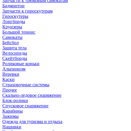
Запчасти к трюковым самокатам
Бадминтон
Запчасти к гироскутерам
Гироскутеры
Лонгборды
Круизеры
Большой теннис
Самокаты
Бейсбол
Защита тела
Велосипеды
Скейтборды
Роликовые коньки
Альпинизм
Веревки
Каски
Страховочные системы
Прочее
Скально-ледовое снаряжение
Блок-ролики
Спусковое снаряжение
Карабины
Зажимы
Одежда для туризма и отдыха
Нашивки