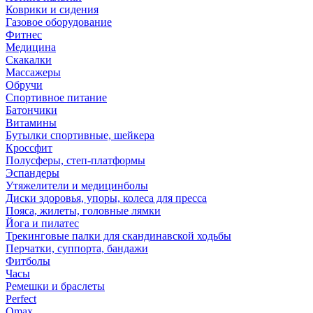
Коврики и сидения
Газовое оборудование
Фитнес
Медицина
Скакалки
Массажеры
Обручи
Спортивное питание
Батончики
Витамины
Бутылки спортивные, шейкера
Кроссфит
Полусферы, степ-платформы
Эспандеры
Утяжелители и медицинболы
Диски здоровья, упоры, колеса для пресса
Пояса, жилеты, головные лямки
Йога и пилатес
Трекинговые палки для скандинавской ходьбы
Перчатки, суппорта, бандажи
Фитболы
Часы
Ремешки и браслеты
Perfect
Omax