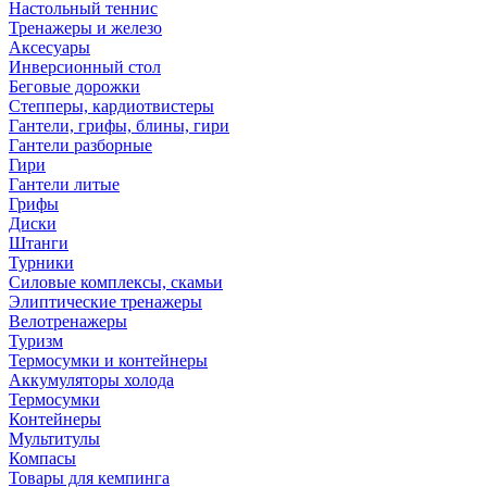
Настольный теннис
Тренажеры и железо
Аксесуары
Инверсионный стол
Беговые дорожки
Степперы, кардиотвистеры
Гантели, грифы, блины, гири
Гантели разборные
Гири
Гантели литые
Грифы
Диски
Штанги
Турники
Силовые комплексы, скамьи
Элиптические тренажеры
Велотренажеры
Туризм
Термосумки и контейнеры
Аккумуляторы холода
Термосумки
Контейнеры
Мультитулы
Компасы
Товары для кемпинга