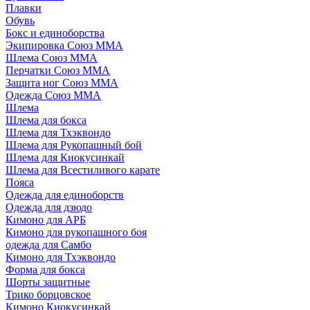
Плавки
Обувь
Бокс и единоборства
Экипировка Союз ММА
Шлема Союз ММА
Перчатки Союз ММА
Защита ног Союз ММА
Одежда Союз ММА
Шлема
Шлема для бокса
Шлема для Тхэквондо
Шлема для Рукопашный бой
Шлема для Киокусинкай
Шлема для Всестиливого карате
Пояса
Одежда для единоборств
Одежда для дзюдо
Кимоно для АРБ
Кимоно для рукопашного боя
одежда для Самбо
Кимоно для Тхэквондо
Форма для бокса
Шорты защитные
Трико борцовское
Кимоно Киокусинкай