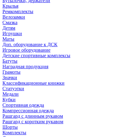
Бутылочки, держатели
Крылья
Ремкомплекты
Велозамки
Смазка
Детям
Игрушки
Маты
Доп. оборудование к ДСК
Игровое оборудование
Детские спортивные комплексы
Батуты
Наградная продукция
Грамоты
Значки
Классификационные книжки
Статуэтки
Медали
Кубки
Спортивная одежда
Компрессионная одежда
Рашгард с длинным рукавом
Рашгард с коротким рукавом
Шорты
Комплекты