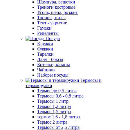
Шампура, решетки
Треноги костровые
Уголь, щепа, розжиг
Топоры, пилы
Тент - укрытие
Гамаки
Репеленты
Посуда
Кружки
Фляжки
Тарелки
Ланч - боксы
Котелки, казаны
Чайники
Наборы посуды
Термосы и
термокружки
Термос до 0,5 литра
Термосы 0,6 - 0,8 литра
Термосы 1 литр
Термос 1,2 литра
Термос 1,5 литра
термос 1,6 - 1,8 литра
Термос 2 литра
Термосы от 2,5 литра