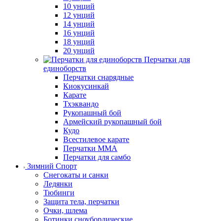
10 унций
12 унций
14 унций
16 унций
18 унций
20 унций
Перчатки для
единоборств
Перчатки снарядные
Киокусинкай
Карате
Тхэквандо
Рукопашный бой
Армейский рукопашный бой
Кудо
Всестилевое карате
Перчатки MMA
Перчатки для самбо
Зимний Спорт
Снегокаты и санки
Ледянки
Тюбинги
Защита тела, перчатки
Очки, шлема
Ботинки сноубордические