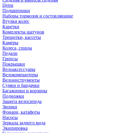
Цепи
Подшипники
Наборы тормозов и состовляющие
Втулки колес
Каретки
Комплекты шатунов
Трещотки, кассеты
Камеры
Колеса, спицы
Педали
Грипсы
Покрышки
Велоаксессуары
Велокомпьютеры
Велоинструменты
Сумки и бардачки
Багажники и корзины
Подножки
Защита велосипеда
Звонки
Фонари, катафоты
Насосы
Зеркала заднего вида
Экипировка