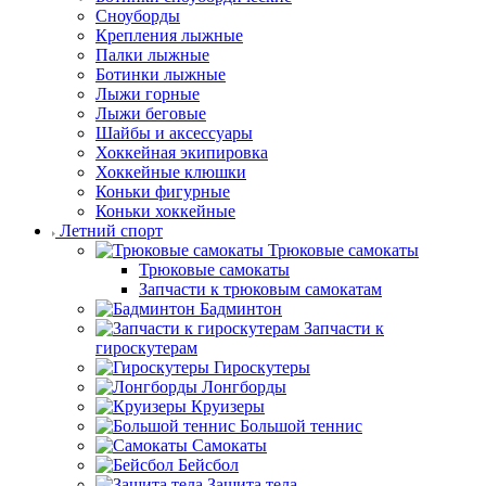
Сноуборды
Крепления лыжные
Палки лыжные
Ботинки лыжные
Лыжи горные
Лыжи беговые
Шайбы и аксессуары
Хоккейная экипировка
Хоккейные клюшки
Коньки фигурные
Коньки хоккейные
Летний спорт
Трюковые самокаты
Трюковые самокаты
Запчасти к трюковым самокатам
Бадминтон
Запчасти к
гироскутерам
Гироскутеры
Лонгборды
Круизеры
Большой теннис
Самокаты
Бейсбол
Защита тела