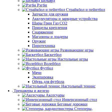
Бильярд
Рэгби
Страйкбол и пейнтбол
Запчасти для оружия
Аккумуляторы и зарядные устройства
Шары Грин Газ СО2
Прицелы крепления
Снаряжение
Магазины и лоадеры
Оружие
Пиротехника
Развивающие игры
Баскетбол
Настольные игры
Волейбол
Футбол
Мячи
Экипировка
Обувь для футбола
Настольный теннис
Тренажеры и железо
Аксесуары
Инверсионный стол
Беговые дорожки
Степперы,