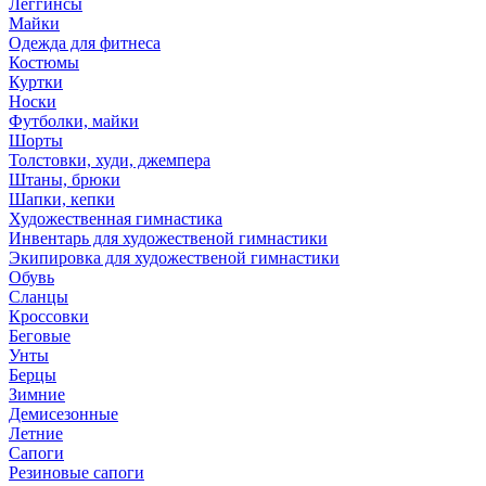
Леггинсы
Майки
Одежда для фитнеса
Костюмы
Куртки
Носки
Футболки, майки
Шорты
Толстовки, худи, джемпера
Штаны, брюки
Шапки, кепки
Художественная гимнастика
Инвентарь для художественой гимнастики
Экипировка для художественой гимнастики
Обувь
Сланцы
Кроссовки
Беговые
Унты
Берцы
Зимние
Демисезонные
Летние
Сапоги
Резиновые сапоги