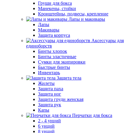
Груши для бокса
Манекены, стойки
Кронштейны, подвесы, крепление
Лапы и макивары
Лапы
Макивары
Защита корпуса
Аксессуары для
единоборств
Бинты хлопок
Бинты эластичные
Сумки для экипировки
Быстрые бинты
Инвентарь
Защита тела
Жилеты
Защита паха
Защита ног
Защита груди женская
Защита рук
Капы
Перчатки для бокса
2 - 4 унций
6 унций
8 унций