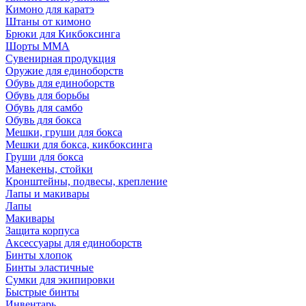
Кимоно для каратэ
Штаны от кимоно
Брюки для Кикбоксинга
Шорты ММА
Сувенирная продукция
Оружие для единоборств
Обувь для единоборств
Обувь для борьбы
Обувь для самбо
Обувь для бокса
Мешки, груши для бокса
Мешки для бокса, кикбоксинга
Груши для бокса
Манекены, стойки
Кронштейны, подвесы, крепление
Лапы и макивары
Лапы
Макивары
Защита корпуса
Аксессуары для единоборств
Бинты хлопок
Бинты эластичные
Сумки для экипировки
Быстрые бинты
Инвентарь