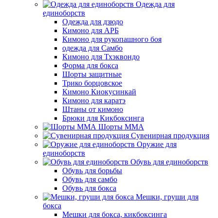
Одежда для
единоборств
Одежда для дзюдо
Кимоно для АРБ
Кимоно для рукопашного боя
одежда для Самбо
Кимоно для Тхэквондо
Форма для бокса
Шорты защитные
Трико борцовское
Кимоно Киокусинкай
Кимоно для каратэ
Штаны от кимоно
Брюки для Кикбоксинга
Шорты ММА
Сувенирная продукция
Оружие для
единоборств
Обувь для единоборств
Обувь для борьбы
Обувь для самбо
Обувь для бокса
Мешки, груши для
бокса
Мешки для бокса, кикбоксинга