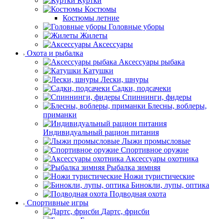
Куртки
Костюмы
Костюмы летние
Головные уборы
Жилеты
Аксессуары
Охота и рыбалка
Аксессуары рыбака
Катушки
Лески, шнуры
Садки, подсачеки
Спиннинги, фидеры
Блесны, воблеры,
приманки
Индивидуальный рацион питания
Лыжи промысловые
Спортивное оружие
Аксессуары охотника
Рыбалка зимняя
Ножи туристические
Бинокли, лупы, оптика
Подводная охота
Спортивные игры
Дартс, фрисби